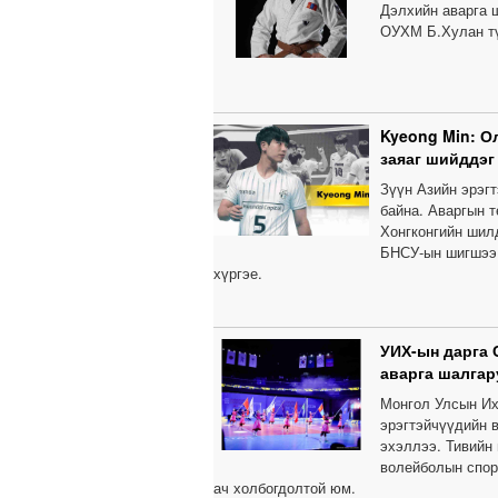
Дэлхийн аварга 
ОУХМ Б.Хулан тү
Kyeong Min: О
заяаг шийддэг
Зүүн Азийн эрэг
байна. Аваргын т
Хонгконгийн шил
БНСУ-ын шигшээ 
хүргэе.
УИХ-ын дарга 
аварга шалгар
Монгол Улсын Их
эрэгтэйчүүдийн 
эхэллээ. Тивийн
волейболын спор
ач холбогдолтой юм.