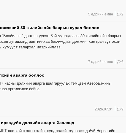
5 өдрийн өмнө
2
эвжээний 30 жилийн ойн баярын хурал боллоо
н “Бөхбилэгт” дэвжээ үүсэн байгуулагдсаны 30 жилийн ойн баярын
өрсөн хугацаанд аймгийнхаа бөхчүүдийг дэмжин, хамтран зүтгэсэн
вь хүмүүст талархал илэрхийллээ.
7 өдрийн өмнө
6
лхийн аварга боллоо
17 насны дэлхийн аварга шалгаруулах тэмцээн Азербайжины
тноо үргэлжилж байна.
2026.07.31
9
, ирээдүйн дэлхийн аварга Хааланд
ШТ-аас хойш олны хайр, хүндлэлийг хүлээгээд буй Норвегийн