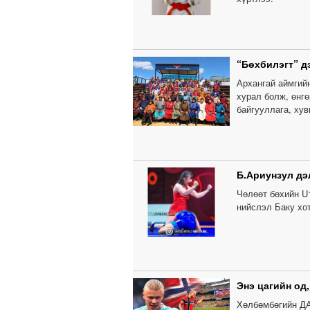
“Бөхбилэгт” д
Архангай аймгий
хурал болж, өнг
байгууллага, ху
Б.Ариунзул дэ
Чөлөөт бөхийн U
нийслэл Баку хо
Энэ цагийн од
Хөлбөмбөгийн ДА