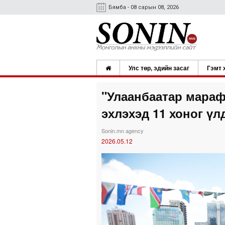
Бямба - 08 сарын 08, 2026
Улс төр, эдийн засаг
Гэмт 
"Улаанбаатар мараф
эхлэхэд 11 хоног үл
Sonin.mn agency
2026.05.12