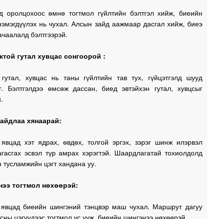
 оролцохоос өмнө тогтмол гүйлтийн бэлтгэл хийж, биеийн
нэмэгдүүлэх нь чухал. Алсын зайд аажмаар дасгал хийж, биеэ
1
ачаалалд бэлтгээрэй.
1
той гутал хувцас сонгоорой :
1
 гутал, хувцас нь таны гүйлтийн тав тух, гүйцэтгэлд шууд
г. Бэлтгэлдээ өмсөж дассан, биед эвтэйхэн гутал, хувцсыг
.
1
айдлаа хянаарай:
 явцад хэт ядрах, өвдөх, толгой эргэх, зэрэг шинж илэрвэл
агасгах эсвэл түр амрах хэрэгтэй. Шаардлагатай тохиолдолд
1
 тусламжийн цэгт хандана уу.
1
нээ тогтмол нөхөөрэй:
 явцад биеийн шингэний тэнцвэр маш чухал. Маршрут дагуу
0
сны цэгүүдээс тогтмол ус ууж, биеийн шингэнээ нөхөөрэй.