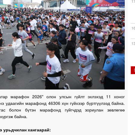
1
1
1
1
атар марафон 2026" олон улсын гүйлт эхлэхэд 11 хоног
нэ удаагийн марафонд 46306 хүн гүйхээр бүртгүүлээд байна.
1
гас болон бүтэн марафонд гүйгчдэд зориулан зөвлөгөө
хүргэж байна.
э урьдчилан хангаарай:
1