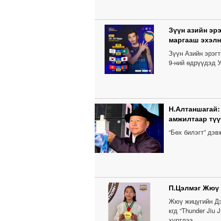
Зүүн азийн эр
маргааш эхэлн
Зүүн Азийн эрэг
9-ний өдрүүдэд У
Н.Алтаншагай:
амжилтаар түү
“Бөх билэгт” дэ
П.Цэлмэг Жюү
Жюү жицүгийн Дэ
кгд “Thunder Jiu
хүртлээ.