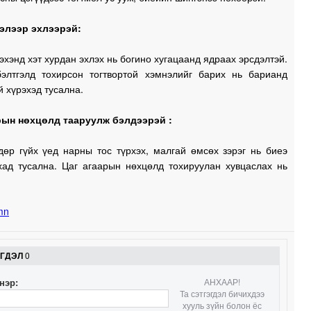
0
элээр эхлээрэй:
0
эхэнд хэт хурдан эхлэх нь богино хугацаанд ядраах эрсдэлтэй.
элтгэлд тохирсон тогтвортой хэмнэлийг барих нь барианд
1
 хүрэхэд тусална.
рын нөхцөлд тааруулж бэлдээрэй :
1
дөр гүйх үед нарны тос түрхэх, малгай өмсөх зэрэг нь биеэ
хад тусална. Цаг агаарын нөхцөлд тохируулан хувцаслах нь
ЭГДЭЛ
0
нэр:
АНХААР!
Та сэтгэгдэл бичихдээ
хууль зүйн болон ёс