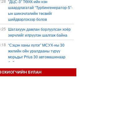
7:28
"ДЦС-3” ТӨХК-ийн нэн
шаардлагатай “Турбингенератор-5”-
ын шинэчлэлийн төсвийг
шийдвэрлэхээр болов
6:25
Шатахуун дамлан борлуулсан хоёр
зөрчлийг илрүүлэн шалгаж байна
3:18
“Сэцэн ханы хүлэг” МСУХ-ны 30
жилийн ойн уралдааны түрүү
морьдыг Prius 30 автомашинаар
байлна
3:01
ЗОХИОГЧИЙН БУЛАН
Б.Пүрэвдагва: 103 үйлчилгээний
зөвшөөрлийг цуцалснаар төрийн
хүнд суртал, олон шат дамжлагыг
бууруулж, бизнесээ саадгүй
өргөжүүлэх боломжтой боллоо
2:38
Европ Орос-Украины мөргөлдөөнийг
энхийн замаар шийдвэрлэхийг
хүсвэл зэвсэг нийлүүлэхээ зогсоох
ёстой гэжээ
1:57
ШХАБ-ын “Тяньшань-2026” кибер