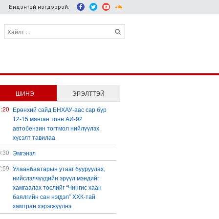
Бидэнтэй нэгдээрэй:
ШИНЭ
ЭРЭЛТТЭЙ
1:20
Ерөнхий сайд БНХАУ-аас сар бүр
12-15 мянган тонн АИ-92
автобензин тогтмол нийлүүлэх
хүсэлт тавилаа
0:30
Эмгэнэл
7:59
Улаанбаатарын утааг бууруулах,
нийслэлчүүдийн эрүүл мэндийг
хамгаалах төслийг “Чингис хаан
баялгийн сан нэгдэл” ХХК-тай
хамтран хэрэгжүүлнэ