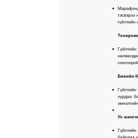
Марафонд
тэсвэрээ 
гүйлтийн 
Тохиромж
Гүйлтийн
нөлөөлдө
сонгоорой
Биеийн б
Гүйлтийн
хурдаа б
эмнэлгийн
Ус шингэ
Гүйлтийн
байрлах у