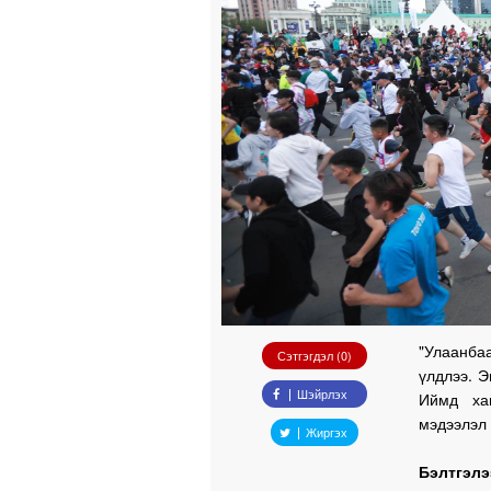
"Улаанба
Сэтгэгдэл (0)
үлдлээ. Э
Шэйрлэх
Иймд ха
мэдээлэл 
Жиргэх
Бэлтгэлэ