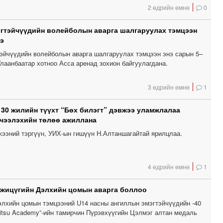
2 өдрийн өмнө
0
эгтэйчүүдийн волейболын аварга шалгаруулах тэмцээн
э
тэйчүүдийн волейболын аварга шалгаруулах тэмцээн энэ сарын 5–
лаанбаатар хотноо Асса аренад зохион байгуулагдана.
3 өдрийн өмнө
1
 30 жилийн түүхт “Бөх билэгт” дэвжээ уламжлалаа
чээлэхийн төлөө ажиллана
вжээний тэргүүн, УИХ-ын гишүүн Н.Алтаншагайтай ярилцлаа.
4 өдрийн өмнө
1
 жицүгийн Дэлхийн цомын аварга боллоо
лхийн цомын тэмцээний U14 насны ангиллын эмэгтэйчүүдийн -40
 Jitsu Academy”-ийн тамирчин Пүрэвхүүгийн Цэлмэг алтан медаль