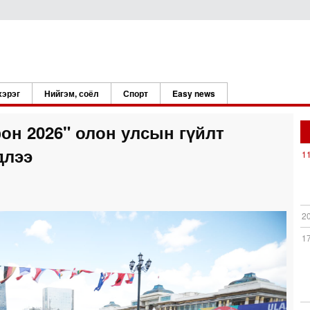
хэрэг
Нийгэм, соёл
Спорт
Easy news
он 2026" олон улсын гүйлт
длээ
1
2
1