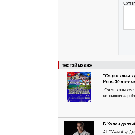
Сэтгэ
ТӨСТЭЙ МЭДЭЭ
“Сэцэн ханы х
Prius 30 авто
“Сэцэн ханы хүл
автомашинаар б
Б.Хулан дэлхи
АНЭУ-ын Абу Даб