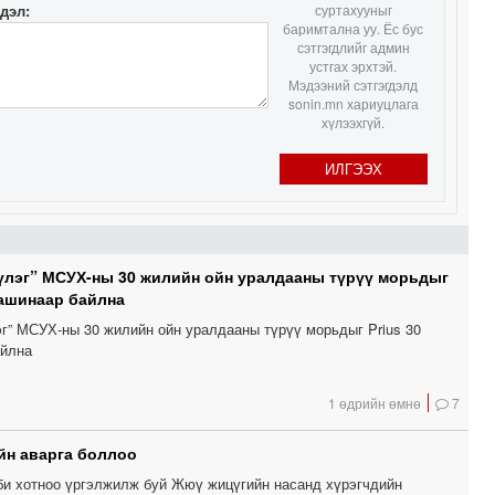
гдэл:
суртахууныг
баримтална уу. Ёс бус
сэтгэгдлийг админ
устгах эрхтэй.
Мэдээний сэтгэгдэлд
sonin.mn хариуцлага
хүлээхгүй.
ИЛГЭЭХ
үлэг” МСУХ-ны 30 жилийн ойн уралдааны түрүү морьдыг
машинаар байлна
эг” МСУХ-ны 30 жилийн ойн уралдааны түрүү морьдыг Prius 30
айлна
1 өдрийн өмнө
7
йн аварга боллоо
и хотноо үргэлжилж буй Жюү жицүгийн насанд хүрэгчдийн