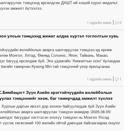
шалгаруулах тэмцээнд өрсөлдсөн ДАШТ-ий хошой хүрэл медальт,
үхэн амжилт бүтээлээ.
1 өдрийн өмнө
0
лон улсын тэмцээнд жижиг алдаа хүртэл тоглолтын хувь
тэйчүүдийн волейболын аварга шалгаруулах тэмцээн ид өрнөж
өлөө Монгол, Хятад, Өмнөд Солонос, Япон, Тайвань, Макао,
дэг багууд өрсөлдөж буй. Энэ удаагийн “Амжилтын эзэн” буландаа
багийн тамирчин Kyeong Min-тай тэмцээний үеэр ярилцсанаа
1 өдрийн өмнө
1
С.Бямбацогт Зүүн Азийн эрэгтэйчүүдийн волейболын
уулах тэмцээнийг нээж, баг тамирчдад амжилт хүслээ
 Хурлын даргын ивээл дор зохион байгуулагдаж буй Зүүн Азийн
волейболын аварга шалгаруулах тэмцээн өнөөдөр /2026.08.05/
 шилдэг багуудыг нэгтгэсэн энэхүү тэмцээн нь Монгол Улсад
т үүсэж хөгжсөний 100 жилийн ойтой давхцаж байгаагаараа онцлог