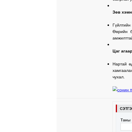
Зөв хэмн
Гүйлтийн 
Өөрийн б
амжилттай
Цаг агаа
Нартай ө
хамгаала
чухал.
СЭТГ
Таны 