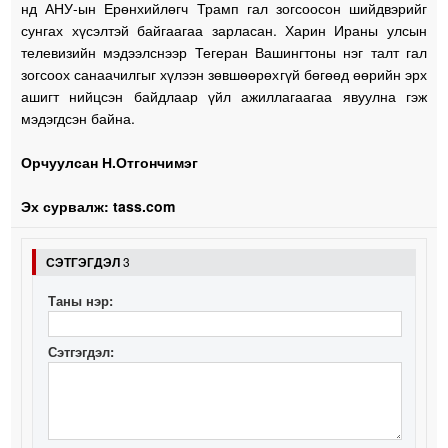
нд АНУ-ын Ерөнхийлөгч Трамп гал зогсоосон шийдвэрийг
сунгах хүсэлтэй байгаагаа зарласан. Харин Ираны улсын
телевизийн мэдээлснээр Тегеран Вашингтоны нэг талт гал
зогсоох санаачилгыг хүлээн зөвшөөрөхгүй бөгөөд өөрийн эрх
ашигт нийцсэн байдлаар үйл ажиллагаагаа явуулна гэж
мэдэгдсэн байна.
Орчуулсан Н.Отгончимэг
Эх сурвалж: tass.com
СЭТГЭГДЭЛ
3
Таны нэр:
Сэтгэгдэл: