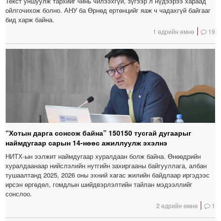
Текст уншуулж тархийг чинь чилээхгүй, зүгээр л нүдээрээ хараад
ойлгочихож болно. АНУ ба Өрнөд ертөнцийг яаж ч чадахгүй байгааг
бид харж байна.
1 өдрийн өмнө
19
“Хотын дарга сонсож байна” 150150 тусгай дугаарыг
наймдугаар сарын 14-нөөс ажиллуулж эхэлнэ
НИТХ-ын ээлжит наймдугаар хуралдаан болж байна. Өнөөдрийн
хуралдаанаар нийслэлийн нутгийн захиргааны байгууллага, албан
тушаалтанд 2025, 2026 оны эхний хагас жилийн байдлаар иргэдээс
ирсэн өргөдөл, гомдлын шийдвэрлэлтийн тайлан мэдээллийг
сонслоо.
2 өдрийн өмнө
1