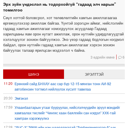
Эрх зүйн үндэслэл нь тодорхойгүй “гадаад элч нарын”
томилгоо
Сөүл хоттой боловсрол, хот төлөвлөлтийн хамтын ажиллагаагаа
өргөжүүлэхээр ажиллаж байгаа. Үүнтэй зэрэгцэн аймаг, нийслэлийн
гадаад хамтын ажиллагааг нэмэгдүүлэх асуудлаар Гадаад
харилцааны яам орон нутагт ажиллаж, орон нутгийн удирдлагуудтай
хэлэлцүүлэг зохион байгуулжээ. Энэ үеэр гадаад бодлогын нэгдмэл
байдал, орон нутгийн гадаад хамтын ажиллагааг хэрхэн зохион
байгуулах талаар ярилцсан мэдээлэл ч байна.
3 өдрийн өмнө
6
ШИНЭ
ЭРЭЛТТЭЙ
11:20
Ерөнхий сайд БНХАУ-аас сар бүр 12-15 мянган тонн АИ-92
автобензин тогтмол нийлүүлэх хүсэлт тавилаа
20:30
Эмгэнэл
17:59
Улаанбаатарын утааг бууруулах, нийслэлчүүдийн эрүүл мэндийг
хамгаалах төслийг “Чингис хаан баялгийн сан нэгдэл” ХХК-тай
хамтран хэрэгжүүлнэ
17:28
"ДЦС-3” ТӨХК-ийн нэн шаардлагатай “Турбингенератор-5”-ын