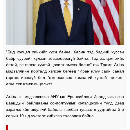
"Бид хэлцэл хийхийг хүсч байна. Харин тэд бидний хүссэн
байр суурийг хүлээн зөвшөөрөхгүй байна. Тэд хэлцэл хийх
ёстой, эс тэгвэл хүчтэй цохилт амсах болно" гэж Трамп Axios
мэдээллийн порталд хэлсэн бөгөөд "Иран илүү сайн санал
гаргаж ирэхгүй бол "өмнөхөөсөө хамаагүй хүчтэй" цохилт
өгнө гэж нэмж онцолжээ.
Axios-ын мэдээлснээр АНУ-ын Ерөнхийлөгч Иранд чиглэсэн
цаашдын байлдааны сонголтуудыг хэлэлцэхийн тулд дээд
зэрэглэлийн аюулгүй байдлын албан тушаалтнуудтайгаа 5-р
сарын 19-нд уулзалт хийхээр төлөвлөж байна.