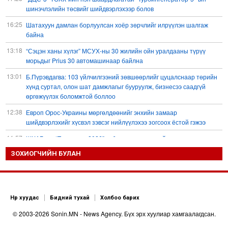
шинэчлэлийн төсвийг шийдвэрлэхээр болов
16:25
Шатахуун дамлан борлуулсан хоёр зөрчлийг илрүүлэн шалгаж
байна
13:18
“Сэцэн ханы хүлэг” МСУХ-ны 30 жилийн ойн уралдааны түрүү
морьдыг Prius 30 автомашинаар байлна
13:01
Б.Пүрэвдагва: 103 үйлчилгээний зөвшөөрлийг цуцалснаар төрийн
хүнд суртал, олон шат дамжлагыг бууруулж, бизнесээ саадгүй
өргөжүүлэх боломжтой боллоо
12:38
Европ Орос-Украины мөргөлдөөнийг энхийн замаар
шийдвэрлэхийг хүсвэл зэвсэг нийлүүлэхээ зогсоох ёстой гэжээ
11:57
ШХАБ-ын “Тяньшань-2026” кибер терроризмтой тэмцэх хамтарсан
сургуулилалт боллоо
ЗОХИОГЧИЙН БУЛАН
11:54
Д.Трамп: АНУ сум, зэвсгийн нөөцөө нэмэгдүүлэх шаардлагатай
11:11
Б.Хулан дэлхийн аварга боллоо
10:48
Ц.Сандаг-Очир: COP17 ба COP31 хурлын уялдаа нь Риогийн
Нүүр хуудас
Бидний тухай
Холбоо барих
гурван конвенцын нэгдсэн хэрэгжилтийг ахиулах чухал алхам болно
© 2003-2026 Sonin.MN - News Agency. Бүх эрх хуулиар хамгаалагдсан.
10:36
Украин Оросын газрын тос боловсруулах үйлдвэрүүд болон Хар