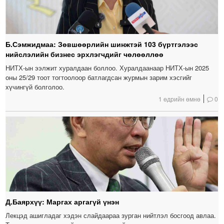
Б.Сэмжидмаа: Зөвшөөрлийн шинжтэй 103 бүртгэлээс
нийслэлийн бизнес эрхлэгчдийг чөлөөллөө
НИТХ-ын ээлжит хуралдаан боллоо. Хуралдаанаар НИТХ-ын 2025
оны 25/29 тоот тогтоолоор батлагдсан журмын зарим хэсгийг
хүчингүй болголоо.
1 өдрийн өмнө
0
Д.Баярхүү: Маргах аргагүй үнэн
Лекцэд ашигладаг хэдэн слайдаараа зурган нийтлэл босгоод авлаа.