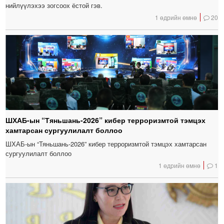
нийлүүлэхээ зогсоох ёстой гэв.
1 өдрийн өмнө
20
ШХАБ-ын “Тяньшань-2026” кибер терроризмтой тэмцэх
хамтарсан сургуулилалт боллоо
ШХАБ-ын “Тяньшань-2026” кибер терроризмтой тэмцэх хамтарсан
сургуулилалт боллоо
1 өдрийн өмнө
1