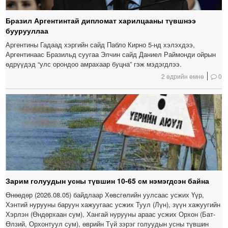
Бразил Аргентинтай дипломат харилцааны түвшнээ
буурууллаа
Аргентины Гадаад хэргийн сайд Пабло Кирно 5-нд хэлэхдээ,
Аргентинаас Бразильд суугаа Элчин сайд Даниел Раймонди ойрын
өдрүүдэд “улс орондоо амрахаар буцна” гэж мэдэгдлээ.
2 өдрийн өмнө
0
Зарим голуудын усны түвшин 10-65 см нэмэгдсэн байна
Өнөөдөр (2026.08.05) байдлаар Хөвсгөлийн уулсаас усжих Үүр,
Хэнтий нурууны баруун хажуугаас усжих Туул (Лүн), зүүн хажуугийн
Хэрлэн (Өндөрхаан сум), Хангай нурууны араас усжих Орхон (Бат-
Өлзий, Орхонтуул сум), өврийн Түй зэрэг голуудын усны түвшин