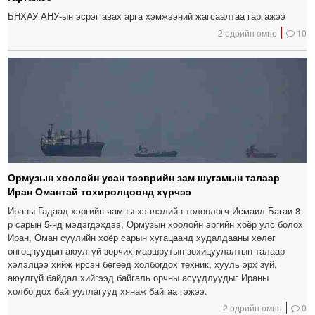
БНХАУ АНУ-ын эсрэг авах арга хэмжээний жагсаалтаа гаргажээ
2 өдрийн өмнө
10
Ормузын хоолойн усан тээврийн зам шугамын талаар
Иран Омантай тохиролцоонд хүрчээ
Ираны Гадаад хэргийн яамны хэвлэлийн төлөөлөгч Исмаил Багаи 8-
р сарын 5-нд мэдэгдэхдээ, Ормузын хоолойн эргийн хоёр улс болох
Иран, Оман сүүлийн хоёр сарын хугацаанд худалдааны хөлөг
онгоцнуудын аюулгүй зорчих маршрутын зохицуулалтын талаар
хэлэлцээ хийж ирсэн бөгөөд холбогдох техник, хууль эрх зүй,
аюулгүй байдал хийгээд байгаль орчны асуудлуудыг Ираны
холбогдох байгууллагууд хянаж байгаа гэжээ.
2 өдрийн өмнө
0