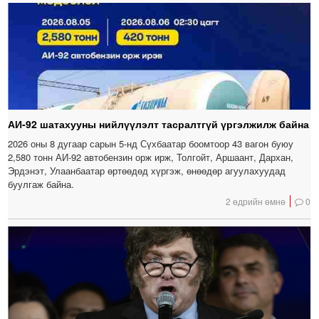
АИ-92 шатахууны нийлүүлэлт тасралтгүй үргэлжилж байна
2026 оны 8 дугаар сарын 5-нд Сүхбаатар боомтоор 43 вагон буюу
2,580 тонн АИ-92 автобензин орж ирж, Толгойт, Аршаант, Дархан,
Эрдэнэт, Улаанбаатар өртөөдөд хүргэж, өнөөдөр агуулахуудад
буулгаж байна.
2 өдрийн өмнө
0