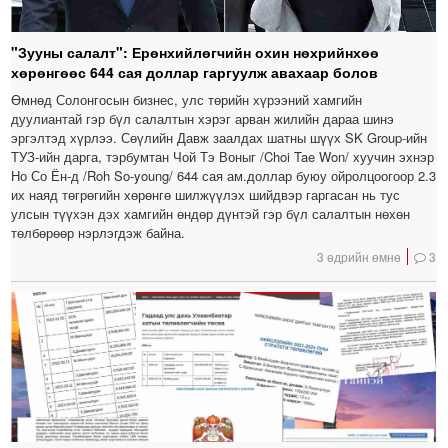
"Зууны салалт": Ерөнхийлөгчийн охин нөхрийнхөө
хөрөнгөөс 644 сая доллар гаргуулж авахаар болов
Өмнөд Солонгосын бизнес, улс төрийн хүрээний хамгийн
дуулиантай гэр бүл салалтын хэрэг арван жилийн дараа шинэ
эргэлтэд хүрлээ. Сөүлийн Давж заалдах шатны шүүх SK Group-ийн
ТУЗ-ийн дарга, тэрбумтан Чой Тэ Воныг /Choi Tae Won/ хуучин эхнэр
Но Со Ён-д /Roh So-young/ 644 сая ам.доллар буюу ойролцоогоор 2.3
их наяд төгрөгийн хөрөнгө шилжүүлэх шийдвэр гаргасан нь тус
улсын түүхэн дэх хамгийн өндөр дүнтэй гэр бүл салалтын нөхөн
төлбөрөөр нэрлэгдэж байна.
3 өдрийн өмнө
3