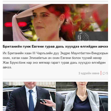
Британийн гүнж Евгени гурав дахь хүүхдээ өлгийдөн авчээ
Их Британийн хаан III Чарльзийн дүү Эндрю Маунтбаттен-Виндзорын
охин, хатан хаан Элизабетын ач охин Евгени болон түүний нөхөр
Жак Бруксбэнк нар энэ мягмар гарагт гурав дахь хүүхдээ өлгийдөн
авчээ.
3 өдрийн өмнө
5