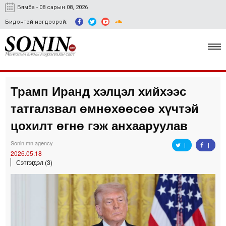
Бямба - 08 сарын 08, 2026
Бидэнтэй нэгдээрэй:
Трамп Иранд хэлцэл хийхээс
Улс төр, эдийн засаг
татгалзвал өмнөхөөсөө хүчтэй
Гэмт хэрэг
цохилт өгнө гэж анхааруулав
Нийгэм, соёл
Sonin.mn agency
2026.05.18
Спорт
Сэтгэгдэл (3)
Easy news