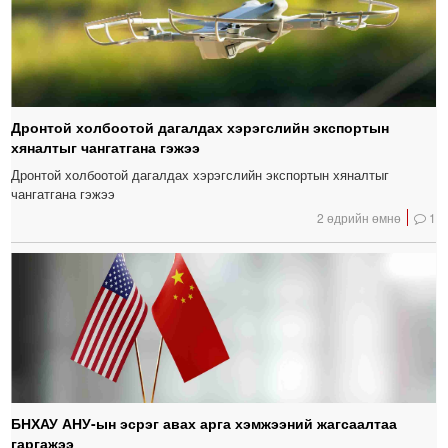
Дронтой холбоотой дагалдах хэрэгслийн экспортын
хяналтыг чангатгана гэжээ
Дронтой холбоотой дагалдах хэрэгслийн экспортын хяналтыг
чангатгана гэжээ
2 өдрийн өмнө
1
БНХАУ АНУ-ын эсрэг авах арга хэмжээний жагсаалтаа
гаргажээ