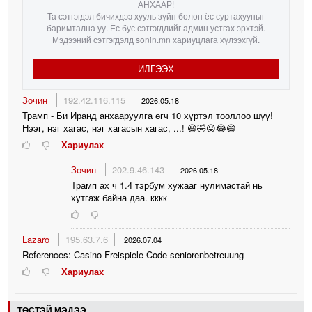
АНХААР!
Та сэтгэгдэл бичихдээ хууль зүйн болон ёс суртахууныг
баримтална уу. Ёс бус сэтгэгдлийг админ устгах эрхтэй.
Мэдээний сэтгэгдэлд sonin.mn хариуцлага хүлээхгүй.
ИЛГЭЭХ
Зочин
192.42.116.115
2026.05.18
Трамп - Би Иранд анхааруулга өгч 10 хүртэл тооллоо шүү!
Нээг, нэг хагас, нэг хагасын хагас, ...! 😆🤣😝😂😄
Хариулах
Зочин
202.9.46.143
2026.05.18
Трамп ах ч 1.4 тэрбум хужааг нулимастай нь
хутгаж байна даа. кккк
Lazaro
195.63.7.6
2026.07.04
References: Casino Freispiele Code seniorenbetreuung
Хариулах
ТӨСТЭЙ МЭДЭЭ