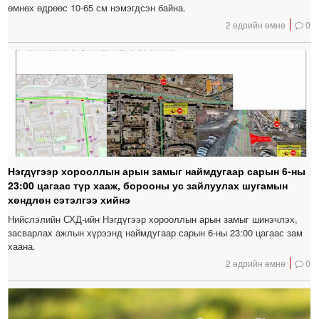
өмнөх өдрөөс 10-65 см нэмэгдсэн байна.
2 өдрийн өмнө
0
Нэгдүгээр хорооллын арын замыг наймдугаар сарын 6-ны
23:00 цагаас түр хааж, борооны ус зайлуулах шугамын
хөндлөн сэтэлгээ хийнэ
Нийслэлийн СХД-ийн Нэгдүгээр хорооллын арын замыг шинэчлэх,
засварлах ажлын хүрээнд наймдугаар сарын 6-ны 23:00 цагаас зам
хаана.
2 өдрийн өмнө
0