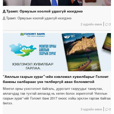
Д.Трамп: Ормузын хоолой удахгүй нээгдэнэ
Д.Трамп: Ормузын хоолой удахгүй нээгдэнэ
2 өдрийн өмнө
2
“Аяллын газрын зураг”-ийн хэвлэмэл хувилбарыг Голомт
банкны салбараас үнэ төлбөргүй авах боломжтой
Монгол орны үзэсгэлэнт байгаль, дурсгалт газруудыг таниулах,
аялагчдад тав тухтай аялахад нь хөтөч болох зорилготой “Аяллын
газрын зураг”-ийг Голомт банк 2017 оноос хойш эрхлэн гаргаж байгаа
билээ.
3 өдрийн өмнө
0