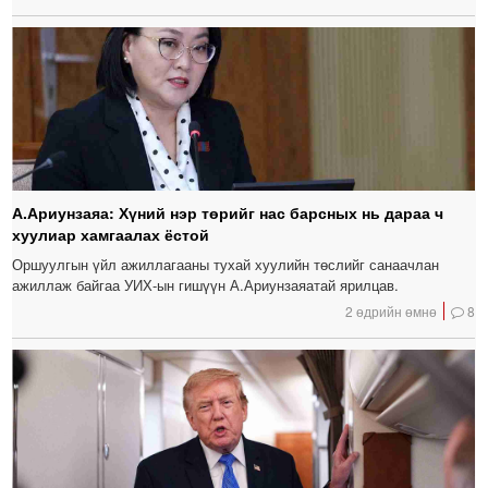
А.Ариунзаяа: Хүний нэр төрийг нас барсных нь дараа ч
хуулиар хамгаалах ёстой
Оршуулгын үйл ажиллагааны тухай хуулийн төслийг санаачлан
ажиллаж байгаа УИХ-ын гишүүн А.Ариунзаяатай ярилцав.
2 өдрийн өмнө
8