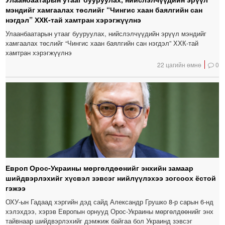
мэндийг хамгаалах төслийг “Чингис хаан баялгийн сан
нэгдэл” ХХК-тай хамтран хэрэгжүүлнэ
Улаанбаатарын утааг бууруулах, нийслэлчүүдийн эрүүл мэндийг
хамгаалах төслийг “Чингис хаан баялгийн сан нэгдэл” ХХК-тай
хамтран хэрэгжүүлнэ
22 цагийн өмнө
0
Европ Орос-Украины мөргөлдөөнийг энхийн замаар
шийдвэрлэхийг хүсвэл зэвсэг нийлүүлэхээ зогсоох ёстой
гэжээ
ОХУ-ын Гадаад хэргийн дэд сайд Александр Грушко 8-р сарын 6-нд
хэлэхдээ, хэрэв Европын орнууд Орос-Украины мөргөлдөөнийг энх
тайвнаар шийдвэрлэхийг дэмжиж байгаа бол Украинд зэвсэг