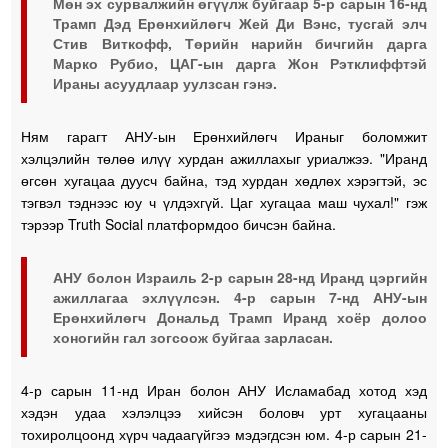
Мөн эх сурвалжийн өгүүлж буйгаар 5-р сарын 16-нд
Трамп Дэд Ерөнхийлөгч Жей Ди Вэнс, тусгай элч
Стив Виткофф, Төрийн нарийн бичгийн дарга
Марко Рубио, ЦАГ-ын дарга Жон Рэтклиффтэй
Ираны асуудлаар уулзсан гэнэ.
Ням гарагт АНУ-ын Ерөнхийлөгч Ираныг боломжит
хэлцэлийн төлөө илүү хурдан ажиллахыг уриалжээ. "Иранд
өгсөн хугацаа дуусч байна, тэд хурдан хөдлөх хэрэгтэй, эс
тэгвэл тэднээс юу ч үлдэхгүй. Цаг хугацаа маш чухал!" гэж
тэрээр Truth Social платформдоо бичсэн байна.
АНУ болон Израиль 2-р сарын 28-нд Иранд цэргийн
ажиллагаа эхлүүлсэн. 4-р сарын 7-нд АНУ-ын
Ерөнхийлөгч Дональд Трамп Иранд хоёр долоо
хоногийн гал зогсоож буйгаа зарласан.
4-р сарын 11-нд Иран болон АНУ Исламабад хотод хэд
хэдэн удаа хэлэлцээ хийсэн боловч урт хугацааны
тохиролцоонд хүрч чадаагүйгээ мэдэгдсэн юм. 4-р сарын 21-