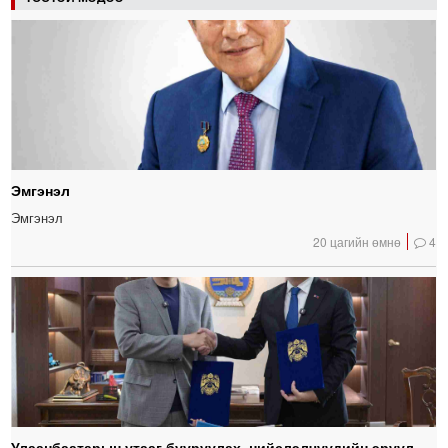
Эмгэнэл
Эмгэнэл
20 цагийн өмнө
4
Улаанбаатарын утааг бууруулах, нийслэлчүүдийн эрүүл