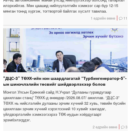
илэрхийлэв. Мөн цаашид нийлүүлэлтийн хэмжээг сар бүр 12-15
мянган тоннд хүргэж, тогтвортой байлгах хүсэлт тавилаа.
1 өдрийн өмнө
11
"ДЦС-3” ТӨХК-ийн нэн шаардлагатай “Турбингенератор-5”-
ын шинэчлэлийн төсвийг шийдвэрлэхээр болов
Монгол Улсын Ерөнхий сайд Н.Учрал “Дулааны гуравдугаар
цахилгаан станц” ТӨХК-д өнөөдөр /2026.08.07/ ажиллав. “ДЦС-3”
ТӨХК нь нийслэлийн дулааны эрчим хүчний 32 хувь, төвийн бүсийн
цахилгаан эрчим хүчний хэрэглээний 10 хувийг хангадаг,
үйлдвэрлэлийн хэмжээгээрээ ТӨК-иудын хоёрдугаарт
эрэмбэлэгддэг.
2 өдрийн өмнө
3