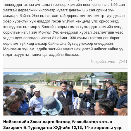
тооцогддог атлаа хүн амын тоогоор хамгийн цөөн орны нэг. 1.56 сая
хавтгай дөрвөлжин километр нутагт дөнгөж 3.6 сая орчим хүн
амьдарч байна. Энэ нь нэг хавтгай дөрвөлжин километрт дунджаар
хоёр хүрэхгүй хүн ногддог гэсэн үг.Ийм нөхцөлд улс орноо жигд
хөгжүүлэх нь ямар ч Засгийн газрын өмнө тулгардаг хамгийн хүнд
сорилтын нэг. Гэвч Монгол Улс өнөөдрийг хүртэл Зөвлөлтийн үеэс
үндсэндээ өвлөгдөн ирсэн 21 аймаг, 330 сумын тогтолцоог бараг
өөрчлөлтгүй хадгалсаар байна.Энэ бүтэц үнэхээр өнөөдрийн
Монголын хүн ам, эдийн засгийн бодит нөхцөлтэй нийцэж байна уу
гэдэг асуултыг тавих цаг хэдийнэ болжээ.
5 өдрийн өмнө
61
Нийслэлийн Засаг дарга бөгөөд Улаанбаатар хотын
Захирагч Б.Пүрэвдагва ХУД-ийн 12,13, 14-р хорооны үер,