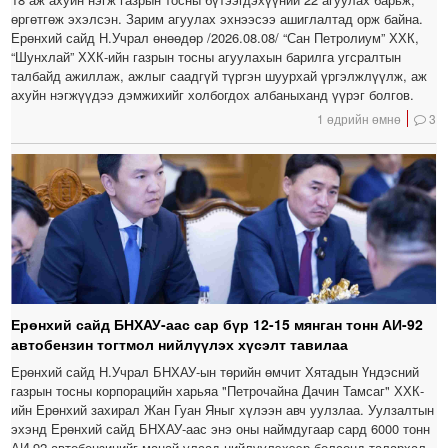
өргөтгөж эхэлсэн. Зарим агуулах эхнээсээ ашиглалтад орж байна.
Ерөнхий сайд Н.Учрал өнөөдөр /2026.08.08/ “Сан Петролиум” ХХК,
“Шунхлай” ХХК-ийн газрын тосны агуулахын барилга угсралтын
талбайд ажиллаж, ажлыг саадгүй түргэн шуурхай үргэлжлүүлж, аж
ахуйн нэгжүүдээ дэмжихийг холбогдох албаныханд үүрэг болгов.
1 өдрийн өмнө
3
Ерөнхий сайд БНХАУ-аас сар бүр 12-15 мянган тонн АИ-92
автобензин тогтмол нийлүүлэх хүсэлт тавилаа
Ерөнхий сайд Н.Учрал БНХАУ-ын төрийн өмчит Хятадын Үндэсний
газрын тосны корпорацийн харьяа "Петрочайна Дачин Тамсаг" ХХК-
ийн Ерөнхий захирал Жан Гуан Яныг хүлээн авч уулзлаа. Уулзалтын
эхэнд Ерөнхий сайд БНХАУ-аас энэ оны наймдугаар сард 6000 тонн
АИ-92 автобензинийг манай улсад нийлүүлэхээр болсонд талархал