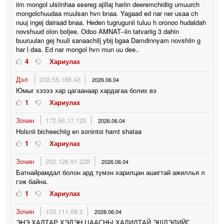
iim mongol ulsiinhaa esereg ajillaj hariin deeremchidiig umuurch
mongolchuudaa muulsan hvn bnaa. Yagaad ed nar ner usaa ch
nuuj ingej dairaad bnaa. Heden tugrugunii tuluu h oronoo hudaldah
novshuud olon boljee. Odoo AMNAT--iin tatvariig 3 dahin
buuruulan gej huuli sanaachilj ybij bgaa Damdinnyam novshiin g
har l daa. Ed nar mongol hvn mun uu dee..
4
Хариулах
Дэл
202.55.188.43
2026.06.04
Юмыг хэзээ хар цагаанаар хардагаа болих вэ
1
Хариулах
Зочин
172.56.17.125
2026.06.04
Holsnii bicheechiig en sonintoi hamt shataa
1
Хариулах
Зочин
202.126.91.228
2026.06.04
Батнайрамдал болон ард түмэн харилцан ашигтай ажиллья л
гэж байна.
1
Хариулах
Зочин
103.111.68.2
2026.06.04
ЭНЭ ХАЛТАР ХЭДЭН ЦААСНЫ ХАЛИЛТАЙ ЭШЛЭЛИЙГ