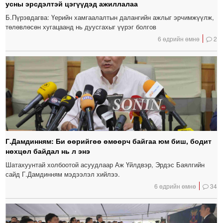
усны эрсдэлтэй цэгүүдэд ажиллалаа
Б.Пүрэвдагва: Үерийн хамгаалалтын далангийн ажлыг эрчимжүүлж,
төлөвлөсөн хугацаанд нь дуусгахыг үүрэг болгов
6 өдрийн өмнө
2
Г.Дамдинням: Би өөрийгөө өмөөрч байгаа юм биш, бодит
нөхцөл байдал нь л энэ
Шатахуунтай холбоотой асуудлаар Аж Үйлдвэр, Эрдэс Баялгийн
сайд Г.Дамдинням мэдээлэл хийлээ.
6 өдрийн өмнө
34