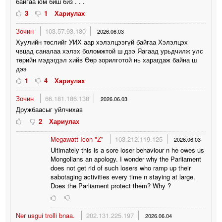
байгаа юм биш биз . . .
3
1
Хариулах
Зочин
103.57.93.180
2026.06.03
Хуулийн төслийг УИХ аар хэлэлцээгүй байгаа Хэлэлцэх
чвцад саналаа хэлэх боломжтой ш дээ Яагаад урьдчилж улс
төрийн мэдэгдэл хийв Өөр зорилготой нь харагдаж байна ш
дээ
1
4
Хариулах
Зочин
66.181.186.138
2026.06.03
Дружбаасыг уйлчихав
2
Хариулах
Megawatt Icon "Z"
103.212.119.125
2026.06.03
Ultimately this is a sore loser behaviour n he owes us
Mongolians an apology. I wonder why the Parliament
does not get rid of such losers who ramp up their
sabotaging activities every time n staying at large.
Does the Parliament protect them? Why ?
Ner usgui trolli bnaa.
202.131.225.197
2026.06.04