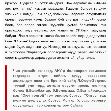
ирэхгүй. Нүүрсээ л шүтэж амьдрая. Яаж өөрчлөх нь УИХ-ын
эрх юм, уг нь” хэмээн мэдэгдэв. Гашуун боловч гагцхүү
үнэнийг Г.Дамдинням сайд хэлчихэж. Хөрөнгө оруулалтын
орчныг эерүүлж хууль баталж буй энэ цагт индрийн өмнө
бөөн, бөөнөөрөө зогсож “хуулийн хулгай болчихлоо” гэж
орилохоос илүү өөрчлөх эрх мэдэл нь УИХ-ын гишүүдэд
байдаг. Яаж ч өөрчилж, засаж болох эрхийг тэдэнд ард түмэн
биш Л.Оюун-Эрдэнэ найз нь олгосныг мартчихав уу, эсвэл
мэдэн будилаад явна уу. Нэмээд тогтворжуулалтын гэрээгээ
ч ойлгоогүй “Харвардын боловсролт”-нууд эерэг мессежийг
сөрөг мэдээллээр дарах үүргээ амжилттай гүйцэтгэлээ.
Чин үнэнийг хэлэхэд, АНУ-д боловсрол эзэмшсэн
гэдгээрээ нэгдэж нийлж, хүзүү сээрээрээ
хэлхэлдэж яваа экс Ерөнхий сайд Л.Оюун-Эрдэнэ,
түүний улс төрд хөтөлж оруулж ирсэн, кнопчид
болох Б.Баярбаатар, Э.Болормаа, О.Батнайрамдал
нар “Оюу толгой” гэж орилох бүртээ, “Онтрэ” гэж
нулимс дуслуулах бүртээ Монгол Улсаас хөрөнгө
оруулагчдыг тэр хэрээр үргээж байгаа.