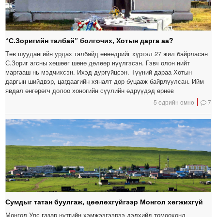
“С.Зоригийн талбай” болгочих, Хотын дарга аа?
Төв шуудангийн урдах талбайд өнөөдрийг хүртэл 27 жил байрласан
С.Зориг агсны хөшөөг шөнө дөлөөр нүүлгэсэн. Гэвч олон нийт
маргааш нь мэдчихсэн. Ихэд дургүйцсэн. Түүний дараа Хотын
даргын шийдвэр, цагдаагийн хяналт дор буцааж байрлуулсан. Ийм
явдал өнгөрөгч долоо хоногийн сүүлийн өдрүүдэд өрнөв
5 өдрийн өмнө
7
Сумдыг татан буулгаж, цөөлөхгүйгээр Монгол хөгжихгүй
Монгол Улс газар нутгийн хэмжээгээрээ дэлхийд томоохонд