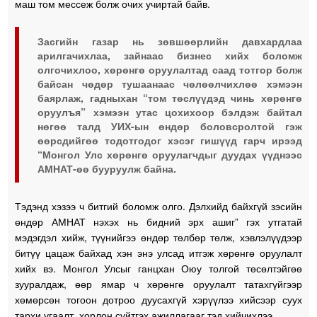
маш том мессеж болж очих учиртай байв.
Засгийн газар нь зөвшөөрлийн давхардлаа
арилгачихлаа, зайнаас бизнес хийх боломж
олгочихлоо, хөрөнгө оруулалтад саад тотгор болж
байсан чөдөр тушаанаас чөлөөлчихлөө хэмээн
баярлаж, гадныхан “том төслүүдэд чинь хөрөнгө
оруулъя” хэмээн утас цохихоор бэлдэж байтал
нөгөө талд УИХ-ын өндөр боловсролтой гэж
өөрсдийгөө тодотгодог хэсэг гишүүд гарч ирээд
“Монгол Улс хөрөнгө оруулагчдыг дуудах үүднээс
АМНАТ-өө бууруулж байна.
Тэдэнд хэзээ ч битгий боломж олго. Дэлхийд байхгүй зэсийн
өндөр АМНАТ нэхэх нь бидний эрх ашиг” гэх утгатай
мэдэгдэл хийж, түүнийгээ өндөр төлбөр төлж, хэвлэлүүдээр
битүү цацаж байхад хэн энэ улсад итгэж хөрөнгө оруулалт
хийх вэ. Монгол Улсыг ганцхан Оюу толгой төсөлтэйгөө
зууралдаж, өөр ямар ч хөрөнгө оруулалт татахгүйгээр
хөмөрсөн тогоон дотроо дуусахгүй хэрүүлээ хийсээр суух
тархи угаалт, хорлон сүйтгэх ажиллагааг тэд хийчихлээ.