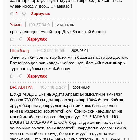
хаалгаар ч орж үзээгүй, гадуур нь тойрч хэд алхсан л час
улаан ноход л доо...... чааваас !
1
Хариулах
Зочин
103.57.94.9
2026.06.04
орос долоодог түүнийг нэр Дружба хочтой болсон
Хариулах
HБатболд
103.212.116.56
2026.06.04
Энийг хэн бичсэн нь нэр байхгүй ч баавгайн тал харагдах юм.
Батнайрамдал зөв хандаж байгаа шүү. Дамбийнямыг ямар ч
туршлагагүй юм ярьж байна шү
Хариулах
DR. ADITYA
105.119.2.207
2026.06.05
ШУУД МЭДЭЭ Энэ нь Адити Апрадхан эмнэлгийн эмнэлэг
бөөрөө 780,000 ам.доллараар зарахаар 100% бэлэн байгаа
эрүүл бөөрний доноруудыг яаралтай хайж байгааг олон
нийтэд мэдэгдэх зорилготой юм. Сонирхсон хандивлагчид
манай имэйл хаягаар холбогдоно уу: DR.PRADHAN.URO
LOGIST.LT.COL@GMAIL. COM бид танд хамгийн их сэтгэл
ханамжийг амлаж, таны яаралтай шаардлагыг хүлээж байна,
учир нь манай өвчтөнүүд бөөр шилжүүлэн суулгах мэс
заслыг маш их хүлээж байна. Хүнд этгэсэн. IF YOU WANT TO