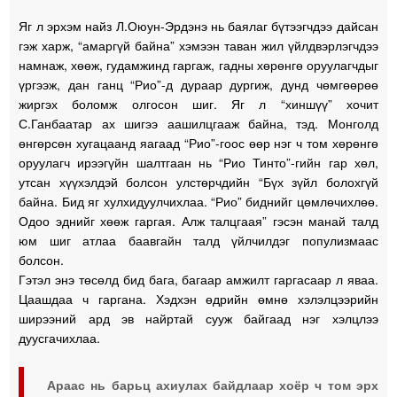
Яг л эрхэм найз Л.Оюун-Эрдэнэ нь баялаг бүтээгчдээ дайсан
гэж харж, “амаргүй байна” хэмээн таван жил үйлдвэрлэгчдээ
намнаж, хөөж, гудамжинд гаргаж, гадны хөрөнгө оруулагчдыг
үргээж, дан ганц “Рио”-д дураар дургиж, дунд чөмгөөрөө
жиргэх боломж олгосон шиг. Яг л “хиншүү” хочит
С.Ганбаатар ах шигээ аашилцгааж байна, тэд. Монголд
өнгөрсөн хугацаанд яагаад “Рио”-гоос өөр нэг ч том хөрөнгө
оруулагч ирээгүйн шалтгаан нь “Рио Тинто”-гийн гар хөл,
утсан хүүхэлдэй болсон улстөрчдийн “Бүх зүйл болохгүй
байна. Бид яг хулхидуулчихлаа. “Рио” биднийг цөмлөчихлөө.
Одоо эднийг хөөж гаргая. Алж талцгаая” гэсэн манай талд
юм шиг атлаа баавгайн талд үйлчилдэг популизмаас
болсон.
Гэтэл энэ төсөлд бид бага, багаар амжилт гаргасаар л яваа.
Цаашдаа ч гаргана. Хэдхэн өдрийн өмнө хэлэлцээрийн
ширээний ард эв найртай сууж байгаад нэг хэлцлээ
дуусгачихлаа.
Араас нь барьц ахиулах байдлаар хоёр ч том эрх