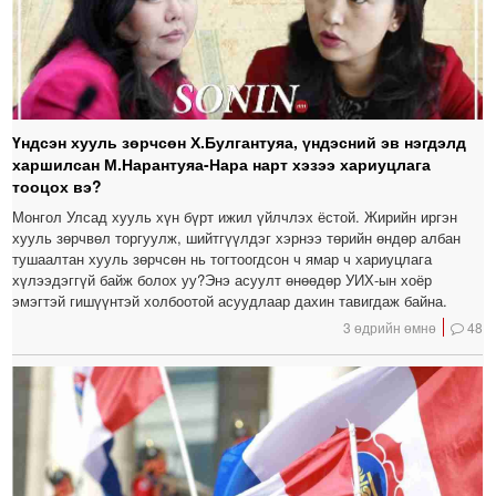
Үндсэн хууль зөрчсөн Х.Булгантуяа, үндэсний эв нэгдэлд
харшилсан М.Нарантуяа-Нара нарт хэзээ хариуцлага
тооцох вэ?
Монгол Улсад хууль хүн бүрт ижил үйлчлэх ёстой. Жирийн иргэн
хууль зөрчвөл торгуулж, шийтгүүлдэг хэрнээ төрийн өндөр албан
тушаалтан хууль зөрчсөн нь тогтоогдсон ч ямар ч хариуцлага
хүлээдэггүй байж болох уу?Энэ асуулт өнөөдөр УИХ-ын хоёр
эмэгтэй гишүүнтэй холбоотой асуудлаар дахин тавигдаж байна.
3 өдрийн өмнө
48