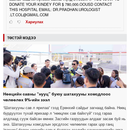
DONATE YOUR KINDEY FOR $ 780,000.OOUSD CONTACT
THIS HOSPITAL EMAIL: DR.PRADHAN.UROLOGIST
.LT.COL@GMAIL.COM
Хариулах
ТӨСТЭЙ МЭДЭЭ
Нөөцийн савны “нууц” буюу шатахууны хомсдлоос
чөлөөлөх 9%-ийн зээл
“Шатахууны сав л ярилаа” гээд Ерөнхий сайдыг загнаад байна. Нөөц
бүрдүүлэх тухай ярихаар л “нөөцлөх сав байхгүй” гээд гараа
алдлаад сууж байсан өмнөх Засгийн газруудын алдааг засаж буй нь
энэ. Шатахууны хомсдлын эрсдлээс чөлөөлөх гарах цор ганц
“вакцин” болох нөөцийн савыг бэлтгэх зээлийн санхүүжилтийн арга