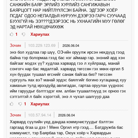
САНЖИЙН БАЯР ЭРЛИЙЗ ХУРЛИЙЗ САНГИЖАВЫН
БАЯРЦОГТ НАР НИЙТЛҮҮЛСЭН БАЙНА. ЭДГЭЭР ХОЁР
ПСДАГ ОДОО НЕПАЛДЬЯ НУРУУН ДЭЭРЭЭ ГАРЧ СУУЧААД
БУУХГҮЙ НЬ ЭЭ????ДЭЭРЭЭС НЬ УХНААГИЙН МУУ ГӨЛӨГ
ЭД НАРТАЙ НӨХЦӨЧИХӨЖ
1
Хариулах
Зочин
103.229.123.69
2026.06.04
энэ бол худлаа гар шүү, ОЭ-ийн оруулж ирсэн нөхдүүд гээд
байна тэр болормаа гээд бас нэг аймаар гар. энэний ард хэн
байгааг мэдэх үү? худлаа харвард гээ л хуйлраад, манай
сонгогч нар бас явдалтай. харвард төгссөн гэх мөнх-оргил 5
хүн буудах тушаал өгснийг санаж байгаа биз? төгссөн
сургууль яах вэ? манай эрдэс баялгийг богино хугацаанд хуу
хамахын тулд ирээдүйд авлигадах, гартаа оруулах үүднээс
ийм гаруудыг бэлтгэдэг юм. албан тушаалтнууд эх орноо гэх
сэтгэлтэй л байх хэрэгтэй, энэ л чухал шалгуур даа
1
Хариулах
Зочин
103.57.94.14
2026.06.04
Харвард сүүлийн үед дандаа коммунистуудыг бэлтгэн
гаргаад бгаа ш дээ ! Мөнх Оргил нтр гээд.... Батдружба бас
коммунист, тэр Баярбаа тар, Оюук хоёр ч Харвардын