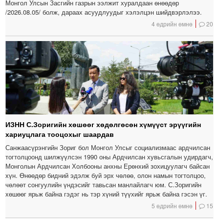
Монгол Улсын Засгийн газрын ээлжит хуралдаан өнөөдөр
/2026.08.05/ болж, дараах асуудлуудыг хэлэлцэн шийдвэрлэлээ.
4 өдрийн өмнө
20
ИЗНН С.Зоригийн хөшөөг хөдөлгөсөн хүмүүст эрүүгийн
хариуцлага тооцохыг шаардав
Санжаасүрэнгийн Зориг бол Монгол Улсыг социализмаас ардчилсан
тогтолцоонд шилжүүлсэн 1990 оны Ардчилсан хувьсгалын удирдагч,
Монголын Ардчилсан Холбооны анхны Ерөнхий зохицуулагч байсан
хүн. Өнөөдөр бидний эдэлж буй эрх чөлөө, олон намын тогтолцоо,
чөлөөт сонгуулийн үндэсийг тавьсан манлайлагч юм. С.Зоригийн
хөшөөг ярьж байна гэдэг нь тэр хүний түүхийг ярьж байна гэсэн үг.
5 өдрийн өмнө
15