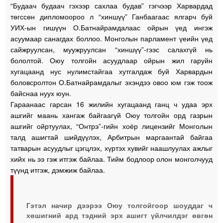
“Будаач будаач гэхээр сахлаа будав” гэгчээр Харвардад
төгссөн дипломоороо л “хиншүү” Ганбаагаас ялгарч буй
УИХ-ын гишүүн О.Батнайрамдалаас ойрын үед ингэж
асуумаар санагдах боллоо. Монголын парламент үеийн үед
сайжруулсан, муужруулсан “хиншүү”-гээс салахгүй нь
бололтой. Оюу толгойн асуудлаар ойрын жил гаруйн
хугацаанд нус нулимстайгаа хутгалдаж буй Харвардын
боловсролтон О.Батнайрамдалыг эхэндээ овоо юм гэж тоож
байснаа нуух юун.
Гараанаас гарсан 16 жилийн хугацаанд ганц ч удаа эрх
ашгийг маань хангаж байгаагүй Оюу толгойн орд газрын
ашгийг ойртуулах, “Онтрэ”-гийн хоёр лицензийг Монголын
талд ашигтай шийдүүлэх, Арбитрын маргаантай байгаа
татварын асуудлыг цэгцлэх, хүртэх хувийг наашлуулах ажлыг
хийх нь ээ гэж итгэж байлаа. Тийм бодлоор олон монголчууд
түүнд итгэж, дэмжиж байлаа.
Гэтэл начир дээрээ Оюу толгойгоор шоуддаг ч
хөшигний ард тэдний эрх ашигт үйлчилдэг өвгөн