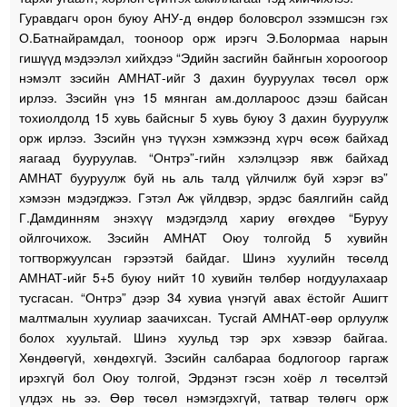
Гуравдагч орон буюу АНУ-д өндөр боловсрол эзэмшсэн гэх
О.Батнайрамдал, тооноор орж ирэгч Э.Болормаа нарын
гишүүд мэдээлэл хийхдээ “Эдийн засгийн байнгын хороогоор
нэмэлт зэсийн АМНАТ-ийг 3 дахин бууруулах төсөл орж
ирлээ. Зэсийн үнэ 15 мянган ам.доллароос дээш байсан
тохиолдолд 15 хувь байсныг 5 хувь буюу 3 дахин бууруулж
орж ирлээ. Зэсийн үнэ түүхэн хэмжээнд хүрч өсөж байхад
яагаад бууруулав. “Онтрэ”-гийн хэлэлцээр явж байхад
АМНАТ бууруулж буй нь аль талд үйлчилж буй хэрэг вэ”
хэмээн мэдэгджээ. Гэтэл Аж үйлдвэр, эрдэс баялгийн сайд
Г.Дамдинням энэхүү мэдэгдэлд хариу өгөхдөө “Буруу
ойлгочихож. Зэсийн АМНАТ Оюу толгойд 5 хувийн
тогтворжуулсан гэрээтэй байдаг. Шинэ хуулийн төсөлд
АМНАТ-ийг 5+5 буюу нийт 10 хувийн төлбөр ногдуулахаар
тусгасан. “Онтрэ” дээр 34 хувиа үнэгүй авах ёстойг Ашигт
малтмалын хуулиар заачихсан. Тусгай АМНАТ-өөр орлуулж
болох хуультай. Шинэ хуульд тэр эрх хэвээр байгаа.
Хөндөөгүй, хөндөхгүй. Зэсийн салбараа бодлогоор гаргаж
ирэхгүй бол Оюу толгой, Эрдэнэт гэсэн хоёр л төсөлтэй
үлдэх нь ээ. Өөр төсөл нэмэгдэхгүй, татвар төлөгч орж