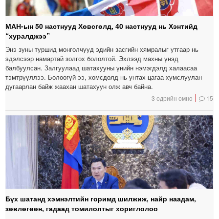
МАН-ын 50 настнууд Хөвсгөлд, 40 настнууд нь Хэнтийд
“хуралджээ”
Энэ зуны туршид монголчууд эдийн засгийн хямралыг утгаар нь
эдэлсээр намартай золгох бололтой. Эхлээд махны үнэд
балбуулсан. Залгуулаад шатахууны үнийн нэмэгдэлд халаасаа
тэмтрүүллээ. Болоогүй ээ, хомсдолд нь унтах цагаа хумслуулан
дугаарлан байж жаахан шатахуун олж авч байна.
3 өдрийн өмнө
15
Бүх шатанд хэмнэлтийн горимд шилжиж, найр наадам,
зөвлөгөөн, гадаад томилолтыг хориглолоо