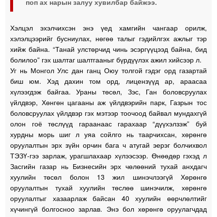
поп ах нарын залуу хувилбар байжээ.
Хэлцэл эхэлчихсэн энэ үед хамгийн чангаар орилж,
хэлэлцээрийг бусниулах, нөгөө талыг гэдийлгэх ажлыг тэр
хийж байна. “Танай улстөрчид чинь эсэргүүцээд байна, бид
болилоо” гэх шалтаг шалтгааныг бүрдүүлэх ажил хийсээр л.
Уг нь Монгол Улс дан ганц Оюу толгой гэдэг орд газартай
биш юм. Хэд дахин том орд, лицензүүд ар, араасаа
хүлээгдэж байгаа. Ураны төсөл, Зэс, Ган боловсруулах
үйлдвэр, Хөнгөн цагааны аж үйлдвэрийн парк, Газрын тос
боловсруулах үйлдвэр гэх мэтээр тоочоод байвал мундахгүй
олон гоё төслүүд гараанаас гарахаар “дүүхэлзэж” буй
хурдны морь шиг л уяа сойлго нь таарчихсан, хөрөнгө
оруулалтын эрх зүйн орчин бага ч атугай эерэг болчихвол
ТЭЗҮ-гээ зарлаж, урагшлахаар хүлээсээр. Өнөөдөр гэхэд л
Засгийн газар нь Бизнесийн эрх чөлөөний тухай анхдагч
хуулийн төсөл болон 13 жил шинэчлээгүй Хөрөнгө
оруулалтын тухай хуулийн төслөө шинэчилж, хөрөнгө
оруулалтыг хазаарлаж байсан 40 хуулийн өөрчлөлтийг
хүчингүй болгосноо зарлав. Энэ бол хөрөнгө оруулагчдад