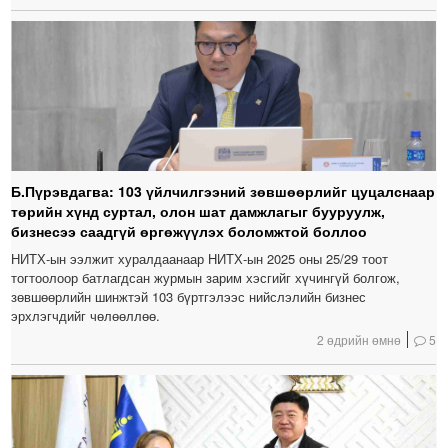
Б.Пүрэвдагва: 103 үйлчилгээний зөвшөөрлийг цуцалснаар
төрийн хүнд суртал, олон шат дамжлагыг бууруулж,
бизнесээ саадгүй өргөжүүлэх боломжтой боллоо
НИТХ-ын ээлжит хуралдаанаар НИТХ-ын 2025 оны 25/29 тоот
тогтоолоор батлагдсан журмын зарим хэсгийг хүчингүй болгож,
зөвшөөрлийн шинжтэй 103 бүртгэлээс нийслэлийн бизнес
эрхлэгчдийг чөлөөллөө.
2 өдрийн өмнө
5