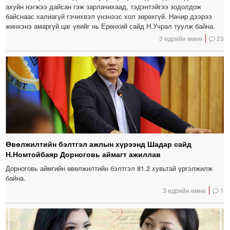
ахуйн нэгжээ дайсан гэж зарлачихаад, тэдэнтэйгээ зодолдож
байснаас халиагүй гэчихвэл үнэнээс хол зөрөхгүй. Начир дээрээ
жинхэнэ амаргүй цаг үеийг нь Ерөнхий сайд Н.Учрал туулж байна.
3 өдрийн өмнө
23
Өвөлжилтийн бэлтгэл ажлын хүрээнд Шадар сайд
Н.Номтойбаяр Дорноговь аймагт ажиллав
Дорноговь аймгийн өвөлжилтийн бэлтгэл 81.2 хувьтай үргэлжилж
байна.
3 өдрийн өмнө
1