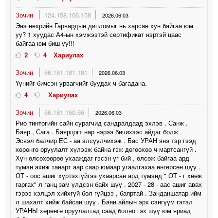
Зочин
124.158.106.158
2026.06.03
Энэ нехрийн Гарвардын дипломыг нь харсан хун байгаа юм
уу? 1 хуудас А4-ын хэмжээтэй сертификат нэртэй цаас
байгаа юм биш уу!!!
2
4
Хариулах
Зочин
66.181.181.181
2026.06.03
Үүнийг бичсэн урвагчийг буудах ч багадана.
4
Хариулах
Зочин
66.181.160.66
2026.06.03
Рио тинтогийн сайн сурагчид сандралдаад эхлэв . Санж .
Баяр , Сага . Баярцогт нар нэрээ бичихээс айдаг болж .
Эсвэл балчир ЕС - аа элсүүлчихэж . Бас УРАН энэ тэр гээд
хөрөнгө оруулалт хүлээж байна гэж дөгөөхөө ч мартсангүй .
Хүн өлсөхөөрөө ухааждаг гэсэн үг бий , өлсөж байгаа ард
түмэн ахиж танарт аар саар юмаар угаалгахаа өнгөрсөн шүү .
ОТ - оос ашиг хүртэхгүйгээ ухаарсан ард түмэнд " ОТ - г хөөж
гаргах" л ганц зам үлдсэн байх шүү . 2027 - 28 - аас ашиг авах
гэрээ хэлцэл хийхгүй бол гүйцээ , баяртай . Занданшатар ийм
л шахалт хийж байсан шүү . Баян айлын эрх сэнгүүм гэтэл
УРАНЫ хөрөнгө оруулалтад саад болно гэх шүү юм яриад