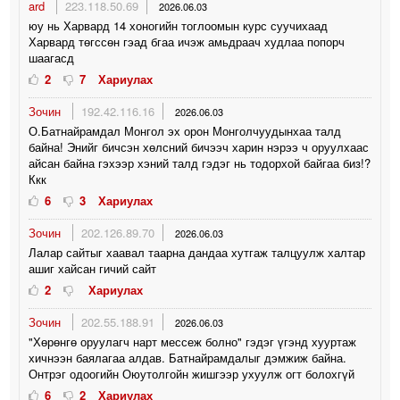
ard
223.118.50.69
2026.06.03
юу нь Харвард 14 хоногийн тоглоомын курс суучихаад
Харвард төгссөн гэад бгаа ичэж амьдраач худлаа попорч
шаагасд
2
7
Хариулах
Зочин
192.42.116.16
2026.06.03
О.Батнайрамдал Монгол эх орон Монголчуудынхаа талд
байна! Энийг бичсэн хөлсний бичээч харин нэрээ ч оруулхаас
айсан байна гэхээр хэний талд гэдэг нь тодорхой байгаа биз!?
Ккк
6
3
Хариулах
Зочин
202.126.89.70
2026.06.03
Лалар сайтыг хаавал таарна дандаа хутгаж талцуулж халтар
ашиг хайсан гичий сайт
2
Хариулах
Зочин
202.55.188.91
2026.06.03
"Хөрөнгө оруулагч нарт мессеж болно" гэдэг үгэнд хууртаж
хичнээн баялагаа алдав. Батнайрамдалыг дэмжиж байна.
Онтрэг одоогийн Оюутолгойн жишгээр ухуулж огт болохгүй
6
2
Хариулах