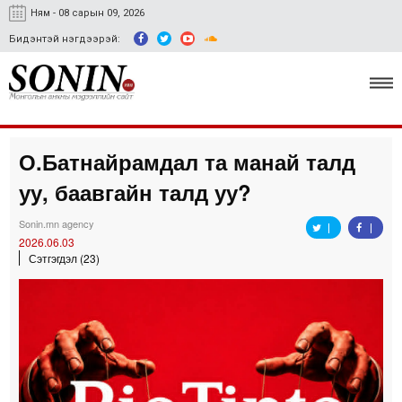
Ням - 08 сарын 09, 2026
Бидэнтэй нэгдээрэй:
О.Батнайрамдал та манай талд
Улс төр, эдийн засаг
уу, баавгайн талд уу?
Гэмт хэрэг
Sonin.mn agency
Нийгэм, соёл
2026.06.03
Сэтгэгдэл (23)
Спорт
Easy news