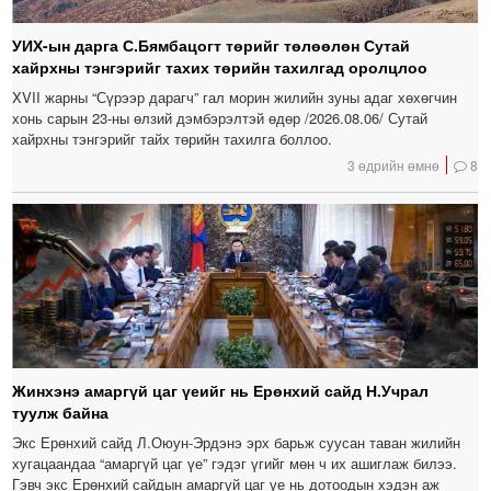
УИХ-ын дарга С.Бямбацогт төрийг төлөөлөн Сутай
хайрхны тэнгэрийг тахих төрийн тахилгад оролцлоо
XVII жарны “Сүрээр дарагч” гал морин жилийн зуны адаг хөхөгчин
хонь сарын 23-ны өлзий дэмбэрэлтэй өдөр /2026.08.06/ Сутай
хайрхны тэнгэрийг тайх төрийн тахилга боллоо.
3 өдрийн өмнө
8
Жинхэнэ амаргүй цаг үеийг нь Ерөнхий сайд Н.Учрал
туулж байна
Экс Ерөнхий сайд Л.Оюун-Эрдэнэ эрх барьж суусан таван жилийн
хугацаандаа “амаргүй цаг үе” гэдэг үгийг мөн ч их ашиглаж билээ.
Гэвч экс Ерөнхий сайдын амаргүй цаг үе нь дотоодын хэдэн аж