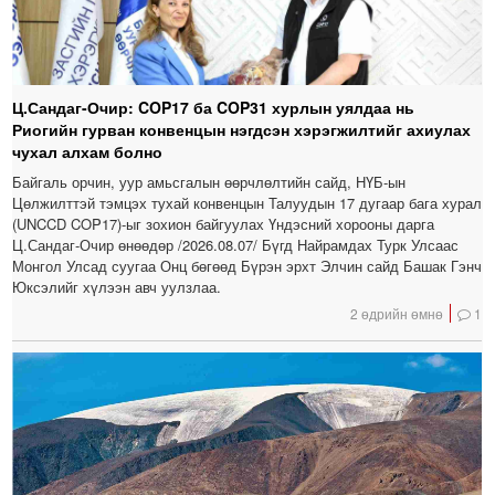
Ц.Сандаг-Очир: COP17 ба COP31 хурлын уялдаа нь
Риогийн гурван конвенцын нэгдсэн хэрэгжилтийг ахиулах
чухал алхам болно
Байгаль орчин, уур амьсгалын өөрчлөлтийн сайд, НҮБ-ын
Цөлжилттэй тэмцэх тухай конвенцын Талуудын 17 дугаар бага хурал
(UNCCD COP17)-ыг зохион байгуулах Үндэсний хорооны дарга
Ц.Сандаг-Очир өнөөдөр /2026.08.07/ Бүгд Найрамдах Турк Улсаас
Монгол Улсад суугаа Онц бөгөөд Бүрэн эрхт Элчин сайд Башак Гэнч
Юксэлийг хүлээн авч уулзлаа.
2 өдрийн өмнө
1