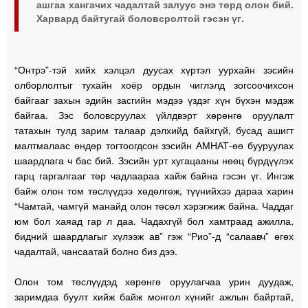
ашгаа хангачих чадалтай залуус энэ төрд олон бий.
Харвард байтугай боловсролтой гэсэн үг.
“Онтрэ”-тэй хийх хэлцэл дуусах хүртэл уурхайн зэсийн
олборлолтыг тухайн хоёр ордын чиглэлд зогсоочихсон
байгааг захын эдийн засгийн мэдээ үздэг хүн бүхэн мэдэж
байгаа. Зэс боловсруулах үйлдвэрт хөрөнгө оруулалт
татахын тулд зарим талаар дэлхийд байхгүй, бусад ашигт
малтмалаас өндөр тогтоогдсон зэсийн АМНАТ-өө бууруулах
шаардлага ч бас бий. Зэсийн урт хугацааны нөөц бүрдүүлэх
гарц гаргалгааг төр чадлаараа хайж байна гэсэн үг. Ингэж
байж олон том төслүүдээ хөдөлгөж, түүнийхээ дараа харин
“Чамтай, чамгүй манайд олон төсөл хэрэгжиж байна. Чаддаг
юм бол хаяад гар л даа. Чадахгүй бол хамтраад ажилла,
бидний шаардлагыг хүлээж ав” гэж “Рио”-д “салаавч” өгөх
чадалтай, чансаатай болно биз дээ.
Олон том төслүүдэд хөрөнгө оруулагчаа урин дуудаж,
заримдаа буулт хийж байж монгол хүнийг ажлын байртай,