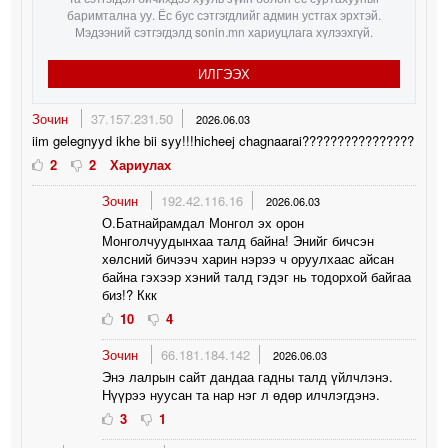
баримтална уу. Ёс бус сэтгэгдлийг админ устгах эрхтэй.
Мэдээний сэтгэгдэлд sonin.mn хариуцлага хүлээхгүй.
ИЛГЭЭХ
Зочин
37.157.231.50
2026.06.03
iim gelegnyyd ikhe bii syy!!!hicheej chagnaarai????????????????
2
2
Хариулах
Зочин
192.42.116.16
2026.06.03
О.Батнайрамдал Монгол эх орон
Монголчуудынхаа талд байна! Энийг бичсэн
хөлсний бичээч харин нэрээ ч оруулхаас айсан
байна гэхээр хэний талд гэдэг нь тодорхой байгаа
биз!? Ккк
10
4
Зочин
66.181.184.142
2026.06.03
Энэ лалрын сайт дандаа гадны талд үйлчлэнэ.
Нүүрээ нуусан та нар нэг л өдөр илчлэгдэнэ.
3
1