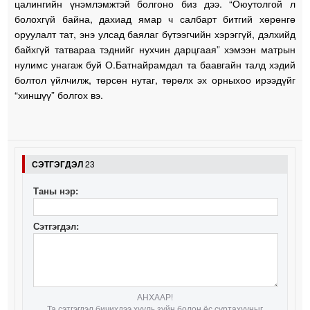
цалингийн үнэмлэмжтэй болгоно биз дээ. “Оюутолгой л
болохгүй байна, дахиад ямар ч салбарт битгий хөрөнгө
оруулалт тат, энэ улсад баялаг бүтээгчийн хэрэггүй, дэлхийд
байхгүй татвараа тэднийг нухчин дарцгаая” хэмээн матрын
нулимс унагаж буй О.Батнайрамдал та баавгайн талд хэдий
болтол үйлчилж, төрсөн нутаг, төрөлх эх орныхоо ирээдүйг
“хиншүү” болгох вэ.
СЭТГЭГДЭЛ
23
Таны нэр:
Сэтгэгдэл:
АНХААР!
Та сэтгэгдэл бичихдээ хууль зүйн болон ёс суртахууныг