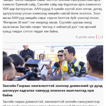
хэмжээг Ерөнхий сайд, Сангийн сайд нар бодлогын арга хэмжээгээ
УИХ-аар батлуулсан. ААН-үүдэд 9 хувийн хүүтэй зээл олгож, дотац
эдлүүлснээр улсын хэмжээнд нөөцийн савтай болж эхэллээ. Зээл
авсан ААН-үүд нөөцийн савыг хэрхэн бэлтгэж буйг үзэхээр очлоо.
“Өнгөрсөн 30 жил” гэж эмороод яахав. Сүүлийн зургаан жилд
засагласан Засгийн газарт “ингээд л хийчихгүй дээ” гэж иргэний
хувьд гомдох сэтгэл төрдөг юм байна.
9 цагийн өмнө
2
Засгийн Газраас хөнгөлөлттэй зээлээр дэмжсэний үр дүнд
шатахуун хадгалах савнууд эхнээсээ ашиглалтад орж
байна
Засгийн газрын дэмжлэгтэй, хөнгөлөлттэй зээлийн санхүүжилтээр
18 аж ахуйн нэгж газрын тосны бүтээгдэхүүний 22 агуулах барьж,