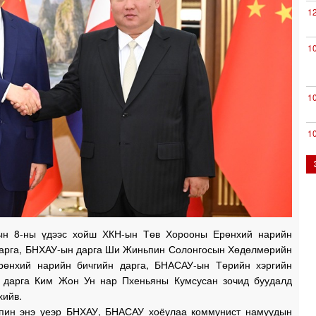
1
1
1
1
0
н 8-ны үдээс хойш ХКН-ын Төв Хорооны Ерөнхий нарийн
0
дарга, БНХАУ-ын дарга Ши Жиньпин Солонгосын Хөдөлмөрийн
өнхий нарийн бичгийн дарга, БНАСАУ-ын Төрийн хэргийн
 дарга Ким Жон Ун нар Пхеньяны Кумсусан зочид буудалд
0
хийв.
ин энэ үеэр БНХАУ, БНАСАУ хоёулаа коммунист намуудын