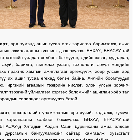
арт,
ард түмэнд ашиг тусаа өгөх зорилгоо баримталж, ажил
амтын ажиллагааны түвшинг дээшлүүлэх. БНХАУ, БНАСАУ-тай
стратегийн уялдаа холбоог бэхжүүлж, эдийн засаг, худалдаа,
 ахуй, барилга, шинжлэх ухаан, технологи, эрүүл мэндийн
ахь практик хамтын ажиллагааг өргөжүүлж, хоёр улсын ард
лүү их ашиг тусаа өгөхөд бэлэн байна. Хилийн боомтуудыг
эх, иргэний агаарын тээврийн нислэг, олон улсын зорчигч
галт тэрэгний үйлчилгээг сэргээх боломжийг ашиглан хоёр тал
орондын солилцоог өргөжүүлэх ёстой.
аарт,
нөхөрлөлийн уламжлалын эрч хүчийг хадгалж, хүмүүс
ын харилцааны холбоог бэхжүүлэх. БНХАУ, БНАСАУ-тай
 БНАСАУ-д Хятадын Ардын Сайн Дурынханы амиа алдсан
н дурсгалын байгууламжийг сайтар хамгаалж, хувьсгалт
н талаар өвөрмөц сургалт өрнүүлэхэд бэлэн байна.