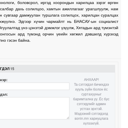
ехнологи, боловсрол, иргэд хоорондын харилцаа зэрэг өргөн
 салбар дахь солилцоо, хамтын ажиллагааг урагшлуулж, нам
н сувгаар дамжуулан туршлага солилцох, харилцан суралцах
хжүүлнэ. Эдгээр хүчин чармайлт нь БНАСАУ-ын социалист
йгуулалтад үнэ цэнэтэй дэмжлэг үзүүлж, Хятадын ард түмэнтэй
онгосын ард түмэнд орчин үеийн хөгжил дэвшилд хүрэхэд
лно гэсэн байна.
ЭГДЭЛ
15
нэр:
АНХААР!
Та сэтгэгдэл бичихдээ
хууль зүйн болон ёс
гдэл:
суртахууныг
баримтална уу. Ёс бус
сэтгэгдлийг админ
устгах эрхтэй.
Мэдээний сэтгэгдэлд
sonin.mn хариуцлага
хүлээхгүй.