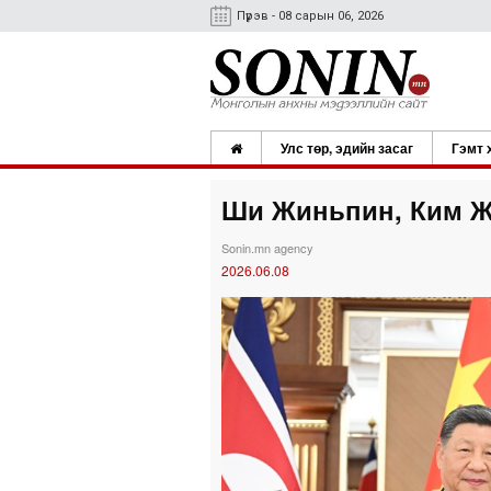
Пүрэв - 08 сарын 06, 2026
Улс төр, эдийн засаг
Гэмт 
Ши Жиньпин, Ким Жо
Sonin.mn agency
2026.06.08