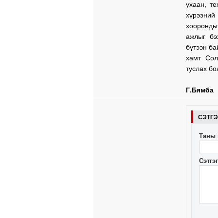
ухаан, т
хүрээний
хооронды
ажлыг бэ
бүтээн ба
хамт Сол
туслах бо
Г.Бямба
СЭТГ
Таны 
Сэтгэ