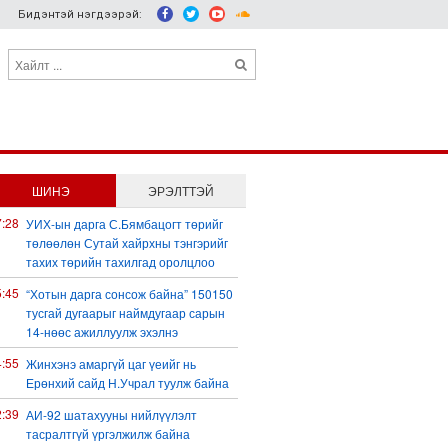
Бидэнтэй нэгдээрэй:
ШИНЭ
ЭРЭЛТТЭЙ
7:28
УИХ-ын дарга С.Бямбацогт төрийг
төлөөлөн Сутай хайрхны тэнгэрийг
тахих төрийн тахилгад оролцлоо
5:45
“Хотын дарга сонсож байна” 150150
тусгай дугаарыг наймдугаар сарын
14-нөөс ажиллуулж эхэлнэ
4:55
Жинхэнэ амаргүй цаг үеийг нь
Ерөнхий сайд Н.Учрал туулж байна
2:39
АИ-92 шатахууны нийлүүлэлт
тасралтгүй үргэлжилж байна