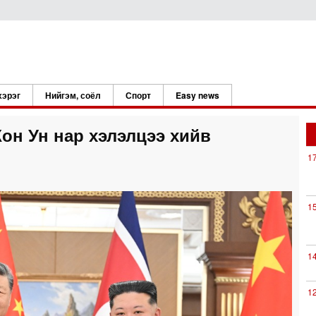
хэрэг
Нийгэм, соёл
Спорт
Easy news
н Ун нар хэлэлцээ хийв
1
1
1
1