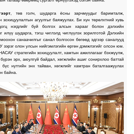
гээрт
, төв голч, шударга ёсны зарчмуудыг баримталж,
н зохицуулалтын агуулгыг баяжуулах. Би хүн төрөлхтний хувь
цогц нэгдлийг буй болгох алсын харааг болон дэлхийн
г илүү шударга, тэгш чиглэлд чиглүүлэх зорилготой Дэлхийн
омоохон санаачилгыг санал болгосон бөгөөд эдгээр саналууд
 зэрэг олон улсын нийгэмлэгийн өргөн дэмжлэгийг олсон юм.
НАСАУ стратегийн зохицуулалт, хамтын ажиллагааг бэхжүүлж,
 бүрэн эрх, аюулгүй байдал, хөгжлийн ашиг сонирхлоо баттай
, бүс нутгийн энх тайван, хөгжлийг хамтран баталгаажуулах
эн байна.