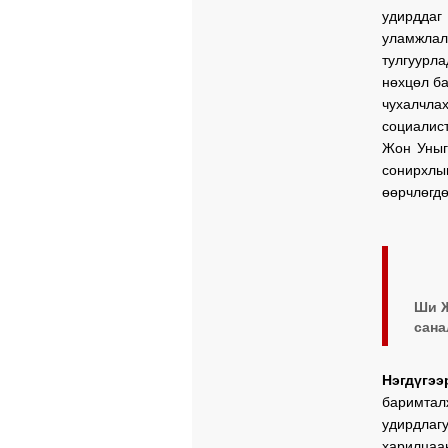
удирддаг
уламжлалт
тулгуурл
нөхцөл б
чухалчла
социалис
Жон Уныг
сонирхлыг
өөрчлөгдө
Ши Ж
сана
Нэгдүгээ
баримтал
удирдла
харилцаа