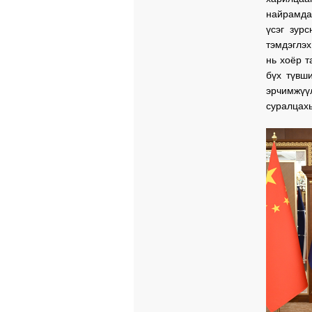
найрамда
үсэг зур
тэмдэглэ
нь хоёр т
бүх түвш
эрчимжүү
суралцахы