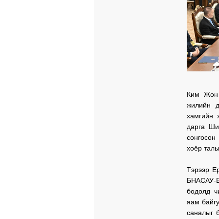
Ким Жон
жилийн 
хамгийн 
дарга Ши
сонгосон
хоёр талы
Тэрээр Е
БНАСАУ-Б
бодолд ч
яам байгу
саналыг б