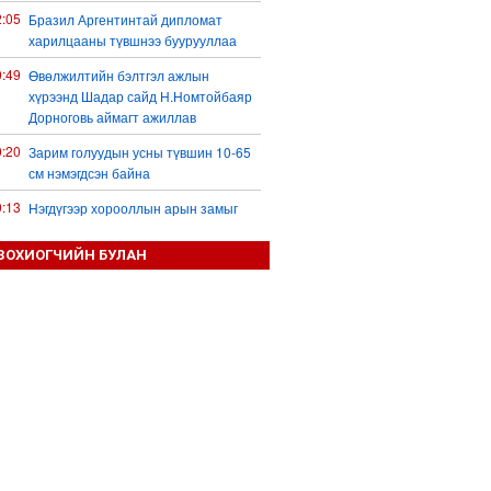
2:05
Бразил Аргентинтай дипломат
харилцааны түвшнээ буурууллаа
0:49
Өвөлжилтийн бэлтгэл ажлын
хүрээнд Шадар сайд Н.Номтойбаяр
Дорноговь аймагт ажиллав
0:20
Зарим голуудын усны түвшин 10-65
см нэмэгдсэн байна
0:13
Нэгдүгээр хорооллын арын замыг
наймдугаар сарын 6-ны 23:00 цагаас
түр хааж, борооны ус зайлуулах
ЗОХИОГЧИЙН БУЛАН
шугамын хөндлөн сэтэлгээ хийнэ
9:59
Дронтой холбоотой дагалдах
хэрэгслийн экспортын хяналтыг
чангатгана гэжээ
9:57
Тажикстаны гадаад өрийн өнөөгийн
байдал
9:50
БНХАУ АНУ-ын эсрэг авах арга
хэмжээний жагсаалтаа гаргажээ