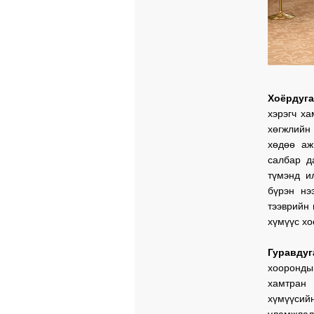
Хоёрдуга
хэрэгч х
хөгжлийн 
хөдөө аж
салбар д
түмэнд и
бүрэн нэ
тээврийн 
хүмүүс хо
Гуравдуг
хооронд
хамтран
хүмүүсий
уламжлалы