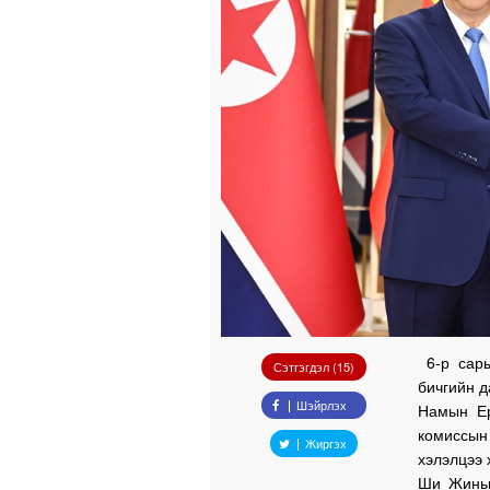
6-р сары
Сэтгэгдэл (15)
бичгийн 
Шэйрлэх
Намын Ер
комиссын
Жиргэх
хэлэлцээ 
Ши Жиньп