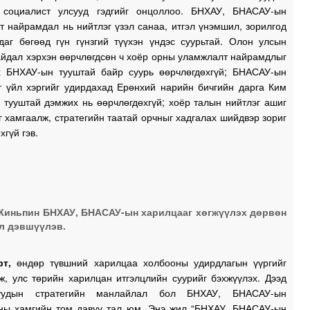
0
 социалист улсууд гэдгийг онцоллоо. БНХАУ, БНАСАУ-ын
 найрамдал нь нийтлэг үзэл санаа, итгэл үнэмшил, зорилгод
адаг бөгөөд гүн гүнзгий түүхэн үндэс суурьтай. Олон улсын
айдал хэрхэн өөрчлөгдсөн ч хоёр орны уламжлалт найрамдлыг
0
х БНХАУ-ын тууштай байр суурь өөрчлөгдөхгүй; БНАСАУ-ын
т үйл хэргийг удирдахад Ерөнхий нарийн бичгийн дарга Ким
 тууштай дэмжих нь өөрчлөгдөхгүй; хоёр талын нийтлэг ашиг
0
 хамгаалж, стратегийн таатай орчныг хадгалах шийдвэр зориг
хгүй гэв.
0
0
иньпин БНХАУ, БНАСАУ-ын харилцааг хөгжүүлэх дөрвөн
л дэвшүүлэв.
2
рт,
өндөр түвшний харилцаа холбооны удирдлагын үүргийг
ж, улс төрийн харилцан итгэлцлийн суурийг бэхжүүлэх. Дээд
2
гуудын стратегийн манлайлал бол БНХАУ, БНАСАУ-ын
ны хамгийн том давуу тал юм. Энэ жил “БНХАУ, БНАСАУ-ын