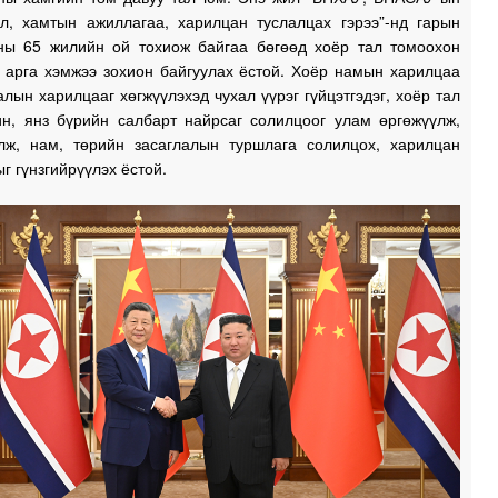
л, хамтын ажиллагаа, харилцан туслалцах гэрээ”-нд гарын
сны 65 жилийн ой тохиож байгаа бөгөөд хоёр тал томоохон
1
х арга хэмжээ зохион байгуулах ёстой. Хоёр намын харилцаа
алын харилцааг хөгжүүлэхэд чухал үүрэг гүйцэтгэдэг, хоёр тал
ин, янз бүрийн салбарт найрсаг солилцоог улам өргөжүүлж,
1
лж, нам, төрийн засаглалын туршлага солилцох, харилцан
г гүнзгийрүүлэх ёстой.