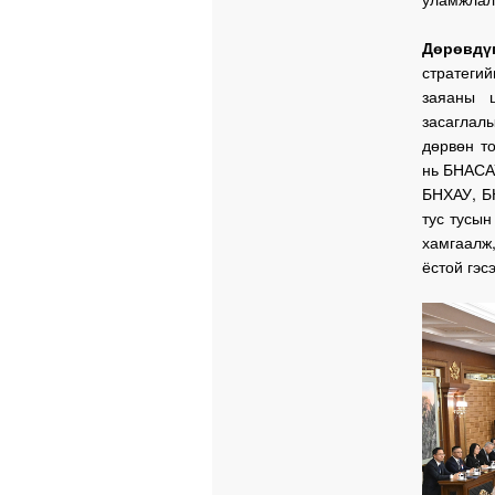
Дөрөвдү
стратегий
заяаны 
засаглалы
дөрвөн т
нь БНАСАУ
БНХАУ, Б
тус тусын
хамгаалж
ёстой гэс