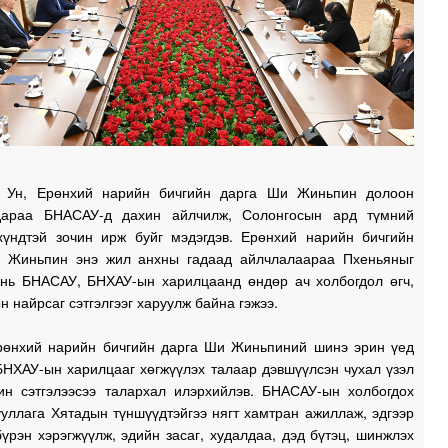
 Ун, Ерөнхий нарийн бичгийн дарга Ши Жиньпин долоон
дараа БНАСАУ-д дахин айлчилж, Солонгосын ард түмний
хүндтэй зочин ирж буйг мэдэгдэв. Ерөнхий нарийн бичгийн
 Жиньпин энэ жил анхны гадаад айлчлалаараа Пхеньяныг
 нь БНАСАУ, БНХАУ-ын харилцаанд өндөр ач холбогдол өгч,
н найрсаг сэтгэлгээг харуулж байна гэжээ.
рөнхий нарийн бичгийн дарга Ши Жиньпиний шинэ эрин үед
НХАУ-ын харилцааг хөгжүүлэх талаар дэвшүүлсэн чухал үзэл
ин сэтгэлээсээ талархал илэрхийлэв. БНАСАУ-ын холбогдох
уллага Хятадын түншүүдтэйгээ нягт хамтран ажиллаж, эдгээр
үрэн хэрэгжүүлж, эдийн засаг, худалдаа, дэд бүтэц, шинжлэх