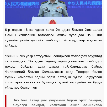
6-р сарын 16-ны үдээс хойш Хятадын Батлан ​​Хамгаалах
Яамны хэвлэлийн төлөөлөгч, ахлах хурандаа Чэнь Ши
сүүлийн үеийн цэргийн холбогдолтой асуудлаар мэдээлэл
хийжээ.
Чэнь Ши энэ үеэр сэтгүүлчийн сонирхсон холбогдох асуултад
хариулахдаа, "Хятадын Гадаад харилцааны яам холбогдох
нөхцөл байдлыг удаа дараа тайлбарласаар байна.
Филиппиний Батлан ​​Хамгаалахын сайд Теодоро болон
түүний хамаатан садны эсрэг Хятадын зүгээс ногдуулсан
хориг арга хэмжээ нь бүхэлдээ тэдний өөрсдийнх нь буруу
үйлдлээс болсон юм.
Энэ бол Хятад улс үндэсний бүрэн эрхт байдал,
аюулгүй байдал, хөгжлийн ашиг сонирхлоо