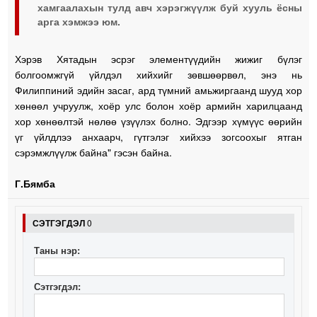
хамгаалахын тулд авч хэрэгжүүлж буй хууль ёсны
арга хэмжээ юм.
Хэрэв Хятадын эсрэг элементүүдийн жижиг бүлэг
болгоомжгүй үйлдэл хийхийг зөвшөөрвөл, энэ нь
Филиппиний эдийн засаг, ард түмний амьжиргаанд шууд хор
хөнөөл учруулж, хоёр улс болон хоёр армийн харилцаанд
хор хөнөөлтэй нөлөө үзүүлэх болно. Эдгээр хүмүүс өөрийн
үг үйлдлээ анхаарч, гүтгэлэг хийхээ зогсоохыг ятган
сэрэмжлүүлж байна" гэсэн байна.
Г.Бямба
СЭТГЭГДЭЛ
0
Таны нэр:
Сэтгэгдэл: