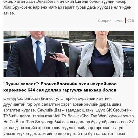
охин, хатан хаан Элизабетын ач охин Евгени болон түүний нөхөр
Жак Бруксбэнк нар энэ мягмар гарагт гурав дахь хүүхдээ өлгийдөн
авчээ.
3 өдрийн өмнө
5
"Зууны салалт": Ерөнхийлөгчийн охин нөхрийнхөө
хөрөнгөөс 644 сая доллар гаргуулж авахаар болов
Өмнөд Солонгосын бизнес, улс төрийн хүрээний хамгийн
дуулиантай гэр бүл салалтын хэрэг арван жилийн дараа шинэ
эргэлтэд хүрлээ. Сөүлийн Давж заалдах шатны шүүх SK Group-ийн
ТУЗ-ийн дарга, тэрбумтан Чой Тэ Воныг /Choi Tae Won/ хуучин эхнэр
Но Со Ён-д /Roh So-young/ 644 сая ам.доллар буюу ойролцоогоор 2.3
их наяд төгрөгийн хөрөнгө шилжүүлэх шийдвэр гаргасан нь тус
улсын түүхэн дэх хамгийн өндөр дүнтэй гэр бүл салалтын нөхөн