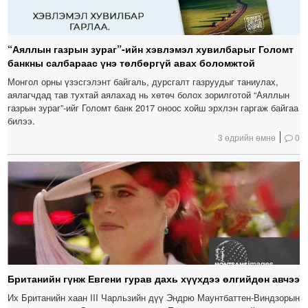
“Аяллын газрын зураг”-ийн хэвлэмэл хувилбарыг Голомт
банкны салбараас үнэ төлбөргүй авах боломжтой
Монгол орны үзэсгэлэнт байгаль, дурсгалт газруудыг таниулах,
аялагчдад тав тухтай аялахад нь хөтөч болох зорилготой “Аяллын
газрын зураг”-ийг Голомт банк 2017 оноос хойш эрхлэн гаргаж байгаа
билээ.
3 өдрийн өмнө
0
Британийн гүнж Евгени гурав дахь хүүхдээ өлгийдөн авчээ
Их Британийн хаан III Чарльзийн дүү Эндрю Маунтбаттен-Виндзорын