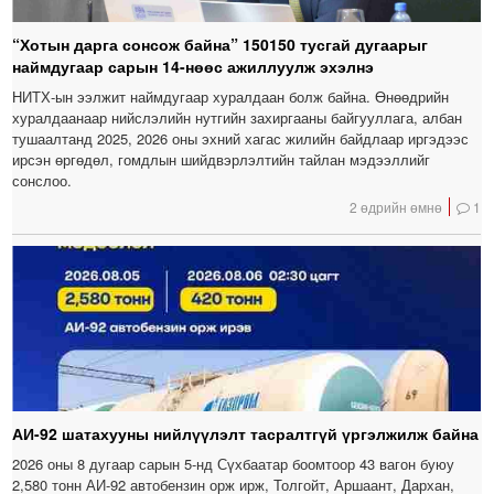
“Хотын дарга сонсож байна” 150150 тусгай дугаарыг
наймдугаар сарын 14-нөөс ажиллуулж эхэлнэ
НИТХ-ын ээлжит наймдугаар хуралдаан болж байна. Өнөөдрийн
хуралдаанаар нийслэлийн нутгийн захиргааны байгууллага, албан
тушаалтанд 2025, 2026 оны эхний хагас жилийн байдлаар иргэдээс
ирсэн өргөдөл, гомдлын шийдвэрлэлтийн тайлан мэдээллийг
сонслоо.
2 өдрийн өмнө
1
АИ-92 шатахууны нийлүүлэлт тасралтгүй үргэлжилж байна
2026 оны 8 дугаар сарын 5-нд Сүхбаатар боомтоор 43 вагон буюу
2,580 тонн АИ-92 автобензин орж ирж, Толгойт, Аршаант, Дархан,