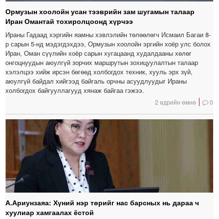
Ормузын хоолойн усан тээврийн зам шугамын талаар
Иран Омантай тохиролцоонд хүрчээ
Ираны Гадаад хэргийн яамны хэвлэлийн төлөөлөгч Исмаил Багаи 8-
р сарын 5-нд мэдэгдэхдээ, Ормузын хоолойн эргийн хоёр улс болох
Иран, Оман сүүлийн хоёр сарын хугацаанд худалдааны хөлөг
онгоцнуудын аюулгүй зорчих маршрутын зохицуулалтын талаар
хэлэлцээ хийж ирсэн бөгөөд холбогдох техник, хууль эрх зүй,
аюулгүй байдал хийгээд байгаль орчны асуудлуудыг Ираны
холбогдох байгууллагууд хянаж байгаа гэжээ.
2 өдрийн өмнө
0
А.Ариунзаяа: Хүний нэр төрийг нас барсных нь дараа ч
хуулиар хамгаалах ёстой