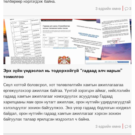
төлбөрөөр нэрлэгдэж байна.
3 өдрийн өмнө
3
Эрх зүйн үндэслэл нь тодорхойгүй “гадаад элч нарын”
томилгоо
Сөүл хоттой боловсрол, хот төлөвлөлтийн хамтын ажиллагаагаа
өргөжүүлэхээр ажиллаж байгаа. Үүнтэй зэрэгцэн аймаг, нийслэлийн
гадаад хамтын ажиллагааг нэмэгдүүлэх асуудлаар Гадаад
харилцааны яам орон нутагт ажиллаж, орон нутгийн удирдлагуудтай
хэлэлцүүлэг зохион байгуулжээ. Энэ үеэр гадаад бодлогын нэгдмэл
байдал, орон нутгийн гадаад хамтын ажиллагааг хэрхэн зохион
байгуулах талаар ярилцсан мэдээлэл ч байна.
3 өдрийн өмнө
6