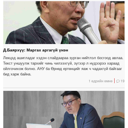
Д.Баярхүү: Маргах аргагүй үнэн
Лекцэд ашигладаг хэдэн слайдаараа зурган нийтлэл босгоод авлаа.
Текст уншуулж тархийг чинь чилээхгүй, зүгээр л нүдээрээ хараад
ойлгочихож болно. АНУ ба Өрнөд ертөнцийг яаж ч чадахгүй байгааг
бид харж байна.
1 өдрийн өмнө
19