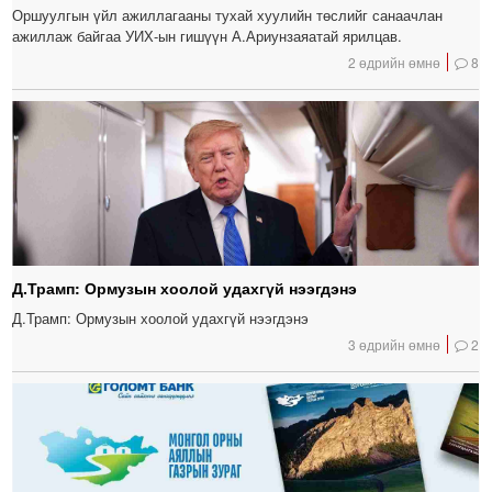
Оршуулгын үйл ажиллагааны тухай хуулийн төслийг санаачлан
ажиллаж байгаа УИХ-ын гишүүн А.Ариунзаяатай ярилцав.
2 өдрийн өмнө
8
Д.Трамп: Ормузын хоолой удахгүй нээгдэнэ
Д.Трамп: Ормузын хоолой удахгүй нээгдэнэ
3 өдрийн өмнө
2