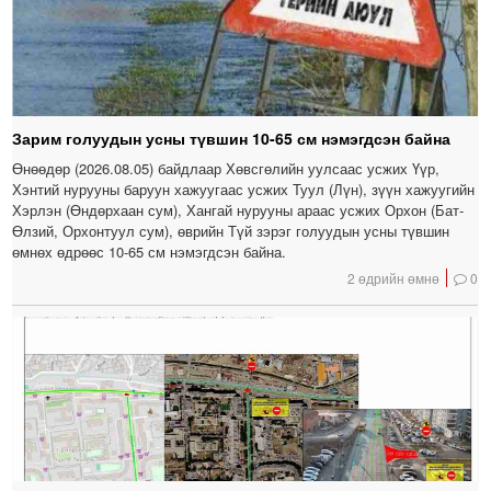
Зарим голуудын усны түвшин 10-65 см нэмэгдсэн байна
Өнөөдөр (2026.08.05) байдлаар Хөвсгөлийн уулсаас усжих Үүр,
Хэнтий нурууны баруун хажуугаас усжих Туул (Лүн), зүүн хажуугийн
Хэрлэн (Өндөрхаан сум), Хангай нурууны араас усжих Орхон (Бат-
Өлзий, Орхонтуул сум), өврийн Түй зэрэг голуудын усны түвшин
өмнөх өдрөөс 10-65 см нэмэгдсэн байна.
2 өдрийн өмнө
0