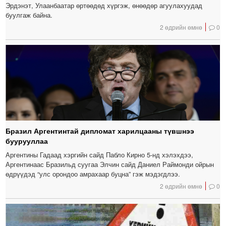
Эрдэнэт, Улаанбаатар өртөөдөд хүргэж, өнөөдөр агуулахуудад
буулгаж байна.
2 өдрийн өмнө
0
Бразил Аргентинтай дипломат харилцааны түвшнээ
буурууллаа
Аргентины Гадаад хэргийн сайд Пабло Кирно 5-нд хэлэхдээ,
Аргентинаас Бразильд суугаа Элчин сайд Даниел Раймонди ойрын
өдрүүдэд “улс орондоо амрахаар буцна” гэж мэдэгдлээ.
2 өдрийн өмнө
0