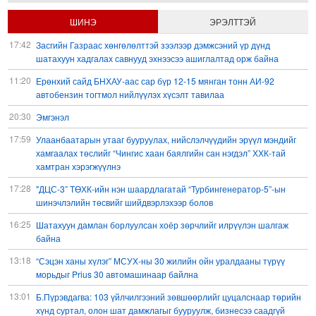
ШИНЭ
ЭРЭЛТТЭЙ
17:42
Засгийн Газраас хөнгөлөлттэй зээлээр дэмжсэний үр дүнд
шатахуун хадгалах савнууд эхнээсээ ашиглалтад орж байна
11:20
Ерөнхий сайд БНХАУ-аас сар бүр 12-15 мянган тонн АИ-92
автобензин тогтмол нийлүүлэх хүсэлт тавилаа
20:30
Эмгэнэл
17:59
Улаанбаатарын утааг бууруулах, нийслэлчүүдийн эрүүл мэндийг
хамгаалах төслийг “Чингис хаан баялгийн сан нэгдэл” ХХК-тай
хамтран хэрэгжүүлнэ
17:28
"ДЦС-3” ТӨХК-ийн нэн шаардлагатай “Турбингенератор-5”-ын
шинэчлэлийн төсвийг шийдвэрлэхээр болов
16:25
Шатахуун дамлан борлуулсан хоёр зөрчлийг илрүүлэн шалгаж
байна
13:18
“Сэцэн ханы хүлэг” МСУХ-ны 30 жилийн ойн уралдааны түрүү
морьдыг Prius 30 автомашинаар байлна
13:01
Б.Пүрэвдагва: 103 үйлчилгээний зөвшөөрлийг цуцалснаар төрийн
хүнд суртал, олон шат дамжлагыг бууруулж, бизнесээ саадгүй