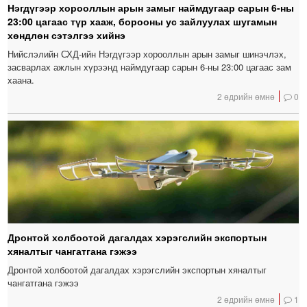
Нэгдүгээр хорооллын арын замыг наймдугаар сарын 6-ны
23:00 цагаас түр хааж, борооны ус зайлуулах шугамын
хөндлөн сэтэлгээ хийнэ
Нийслэлийн СХД-ийн Нэгдүгээр хорооллын арын замыг шинэчлэх,
засварлах ажлын хүрээнд наймдугаар сарын 6-ны 23:00 цагаас зам
хаана.
2 өдрийн өмнө
0
Дронтой холбоотой дагалдах хэрэгслийн экспортын
хяналтыг чангатгана гэжээ
Дронтой холбоотой дагалдах хэрэгслийн экспортын хяналтыг
чангатгана гэжээ
2 өдрийн өмнө
1