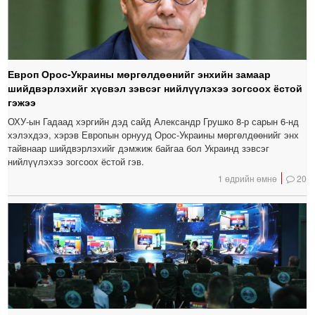
Европ Орос-Украины мөргөлдөөнийг энхийн замаар
шийдвэрлэхийг хүсвэл зэвсэг нийлүүлэхээ зогсоох ёстой
гэжээ
ОХУ-ын Гадаад хэргийн дэд сайд Александр Грушко 8-р сарын 6-нд
хэлэхдээ, хэрэв Европын орнууд Орос-Украины мөргөлдөөнийг энх
тайвнаар шийдвэрлэхийг дэмжиж байгаа бол Украинд зэвсэг
нийлүүлэхээ зогсоох ёстой гэв.
1 өдрийн өмнө
20