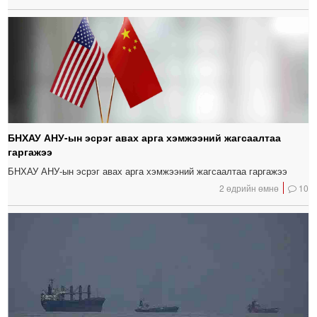
БНХАУ АНУ-ын эсрэг авах арга хэмжээний жагсаалтаа
гаргажээ
БНХАУ АНУ-ын эсрэг авах арга хэмжээний жагсаалтаа гаргажээ
2 өдрийн өмнө
10