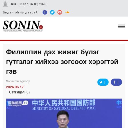
Ням - 08 сарын 09, 2026
Бидэнтэй нэгдээрэй:
Филиппин дэх жижиг бүлэг
Улс төр, эдийн засаг
гүтгэлэг хийхээ зогсоох хэрэгтэй
Гэмт хэрэг
гэв
Нийгэм, соёл
Sonin.mn agency
2026.06.17
Спорт
Сэтгэгдэл (0)
Easy news