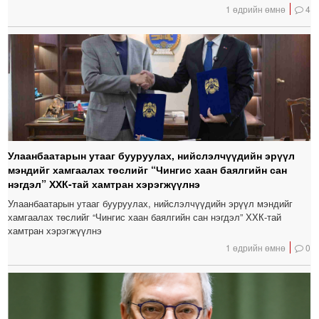
1 өдрийн өмнө
4
Улаанбаатарын утааг бууруулах, нийслэлчүүдийн эрүүл
мэндийг хамгаалах төслийг “Чингис хаан баялгийн сан
нэгдэл” ХХК-тай хамтран хэрэгжүүлнэ
Улаанбаатарын утааг бууруулах, нийслэлчүүдийн эрүүл мэндийг
хамгаалах төслийг “Чингис хаан баялгийн сан нэгдэл” ХХК-тай
хамтран хэрэгжүүлнэ
1 өдрийн өмнө
0