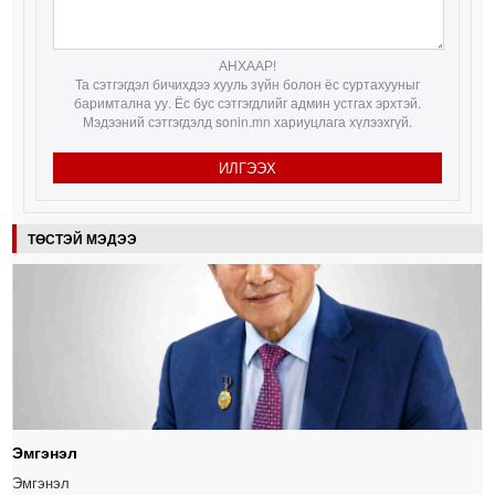
АНХААР!
Та сэтгэгдэл бичихдээ хууль зүйн болон ёс суртахууныг
баримтална уу. Ёс бус сэтгэгдлийг админ устгах эрхтэй.
Мэдээний сэтгэгдэлд sonin.mn хариуцлага хүлээхгүй.
ИЛГЭЭХ
ТӨСТЭЙ МЭДЭЭ
Эмгэнэл
Эмгэнэл