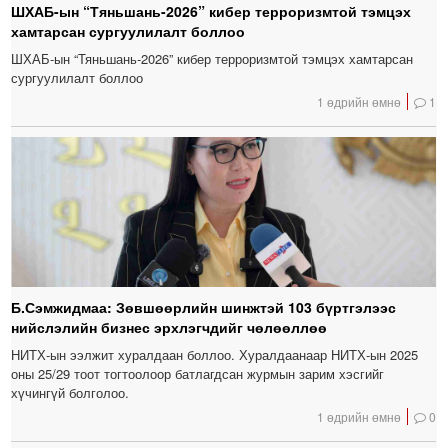
ШХАБ-ын “Тяньшань-2026” кибер терроризмтой тэмцэх
хамтарсан сургуулилалт боллоо
ШХАБ-ын “Тяньшань-2026” кибер терроризмтой тэмцэх хамтарсан
сургуулилалт боллоо
1 өдрийн өмнө
1
Б.Сэмжидмаа: Зөвшөөрлийн шинжтэй 103 бүртгэлээс
нийслэлийн бизнес эрхлэгчдийг чөлөөллөө
НИТХ-ын ээлжит хуралдаан боллоо. Хуралдаанаар НИТХ-ын 2025
оны 25/29 тоот тогтоолоор батлагдсан журмын зарим хэсгийг
хүчингүй болголоо.
1 өдрийн өмнө
0