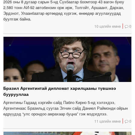
2026 оны 8 дугаар сарын 5-нд Сүхбаатар боомтоор 43 вагон буюу
2,580 тонн АИ-92 автобензин орж ирж, Толгойт, Аршаант, Дархан,
Эрдэнэт, Улаанбаатар өртөөдөд хүргэж, өнөөдөр агуулахуудад
буулгаж байна.
10 цагийн өмнө
0
Бразил Аргентинтай дипломат харилцааны түвшнээ
буурууллаа
Аргентины Гадаад хэргийн сайд Пабло Кирно 5-нд хэлэхдээ,
Аргентинаас Бразильд суугаа Элчин сайд Даниел Раймонди ойрын
өдрүүдэд “улс орондоо амрахаар буцна” гэж мэдэгдлээ.
11 цагийн өмнө
0