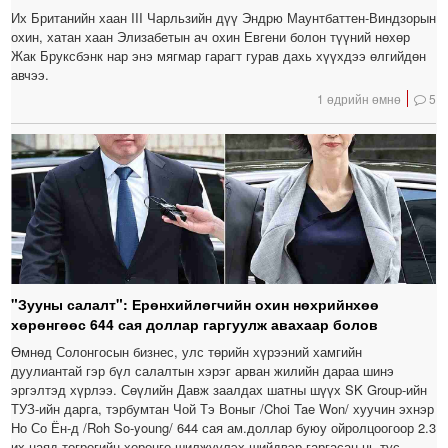
Их Британийн хаан III Чарльзийн дүү Эндрю Маунтбаттен-Виндзорын
охин, хатан хаан Элизабетын ач охин Евгени болон түүний нөхөр
Жак Бруксбэнк нар энэ мягмар гарагт гурав дахь хүүхдээ өлгийдөн
авчээ.
1 өдрийн өмнө
5
"Зууны салалт": Ерөнхийлөгчийн охин нөхрийнхөө
хөрөнгөөс 644 сая доллар гаргуулж авахаар болов
Өмнөд Солонгосын бизнес, улс төрийн хүрээний хамгийн
дуулиантай гэр бүл салалтын хэрэг арван жилийн дараа шинэ
эргэлтэд хүрлээ. Сөүлийн Давж заалдах шатны шүүх SK Group-ийн
ТУЗ-ийн дарга, тэрбумтан Чой Тэ Воныг /Choi Tae Won/ хуучин эхнэр
Но Со Ён-д /Roh So-young/ 644 сая ам.доллар буюу ойролцоогоор 2.3
их наяд төгрөгийн хөрөнгө шилжүүлэх шийдвэр гаргасан нь тус