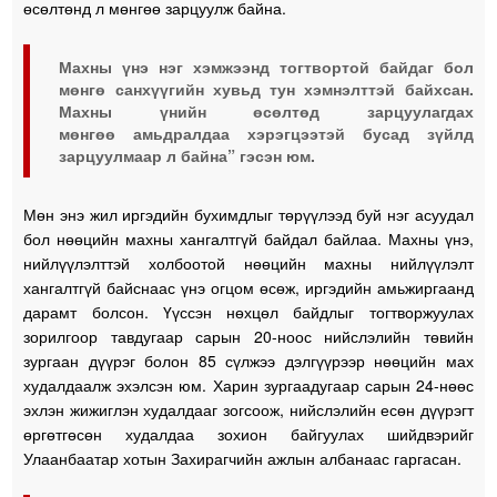
өсөлтөнд л мөнгөө зарцуулж байна.
Махны үнэ нэг хэмжээнд тогтвортой байдаг бол
мөнгө санхүүгийн хувьд тун хэмнэлттэй байхсан.
Махны үнийн өсөлтөд зарцуулагдах
мөнгөө амьдралдаа хэрэгцээтэй бусад зүйлд
зарцуулмаар л байна” гэсэн юм.
Мөн энэ жил иргэдийн бухимдлыг төрүүлээд буй нэг асуудал
бол нөөцийн махны хангалтгүй байдал байлаа. Махны үнэ,
нийлүүлэлттэй холбоотой нөөцийн махны нийлүүлэлт
хангалтгүй байснаас үнэ огцом өсөж, иргэдийн амьжиргаанд
дарамт болсон. Үүссэн нөхцөл байдлыг тогтворжуулах
зорилгоор тавдугаар сарын 20-ноос нийслэлийн төвийн
зургаан дүүрэг болон 85 сүлжээ дэлгүүрээр нөөцийн мах
худалдаалж эхэлсэн юм. Харин зургаадугаар сарын 24-нөөс
эхлэн жижиглэн худалдааг зогсоож, нийслэлийн есөн дүүрэгт
өргөтгөсөн худалдаа зохион байгуулах шийдвэрийг
Улаанбаатар хотын Захирагчийн ажлын албанаас гаргасан.