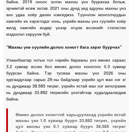
байна. 2019 оноос эхлэн махны үнэ буурахаа больж,
эрчимтэй өсөж эхлэв. 2021 оны дунд үед адууны махны үнэ
анх удаа хоёр дахин нэмэгджээ. Түүнчлэн монголчуудын
хамгийн их хэрэглэдэг хонь, үхрийн махны үнэ сүүлийн хоёр
жилд хамгийн өндөр үнээр огцом өссөнийг статистик
мэдээлэл харуулж буй.
“Махны үнэ сүүлийн долоо хоногт бага зэрэг буурчээ”
Улаанбаатар хотын гол нэрийн барааны үнэ өмнөх сараас
3.2 хувиар өссөн бол өмнөх долоо хоногоос 0.3 хувиар
буурсан байна. Тэр тусмаа махны үнэ 2026 оны
зургаадугаар сарын 29-ны байдлаар үхрийн цул мах нэг кг
нь дунджаар 38.585 төгрөг, үхрийн ястай мах нэг килограмм
нь дунджаар 33.882 төгрөгийн үнэтэйгээр худалдаалагдаж
байна.
Өмнөх долоо хоногтой харьцуулахад үхрийн ястай
махны үнэ 1.0 хувиар буурч 33.882 төгрөг, үхрийн
цул махны үнэ 0.1 хувиар буурч 38.585 төгрөг