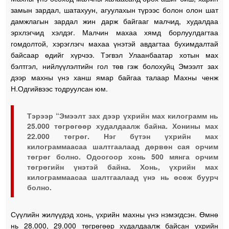
замын зардал, шатахуун, агуулахын түрээс болон олон шат
дамжлагын зардал жин дарж байгааг малчид, худалдаа
эрхлэгчид хэлдэг. Малчин махаа хямд борлуулдагтаа
гомдолтой, хэрэглэгч махаа үнэтэй авдагтаа бухимдалтай
байсаар өдийг хүрчээ. Тэгвэл Улаанбаатар хотын мах
бэлтгэл, нийлүүлэлтийн гол төв гэж болохуйц Эмээлт зах
дээр махны үнэ ханш ямар байгаа талаар Махны ченж
Н.Одгийвээс тодруулсан юм.
Тэрээр “Эмээлт зах дээр үхрийн мах килограмм нь
25.000 төгрөгөөр худалдаалж байна. Хонины мах
22.000 төгрөг. Нэг бүтэн үхрийн мах
килограммаасаа шалтгаалаад дөрвөн сая орчим
төгрөг болно. Одоогоор хонь 500 мянга орчим
төгрөгийн үнэтэй байна. Хонь, үхрийн мах
килограммаасаа шалтгаалаад үнэ нь өсөж буурч
болно.
Сүүлийн жилүүдэд хонь, үхрийн махны үнэ нэмэгдсэн. Өмнө
нь 28.000, 29.000 төгрөгөөр худалдаалж байсан үхрийн