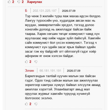
2
2
Хариулах
Б
202.131.225.197
2026.07.09
Тэр ченж 3 жилийн турш яаж махаа идсэн болдоо.
Лангуу түрээсийн үнэ, худалдаж авсан мах нь
муудах, зөөвөрлөлтийн эрсдэл, тэгээд долоо
хоногийн долоод нь ажилладаг байсан байж
таараа. Харин хөгшин төгцөг коммунист чамд хүн
муулахаас өөр хийж чадах зүйл байхгүй. Хамгийн
сайн коммунист бол үхсэн коммунист. Тэгээд ч
коммунист хүн эдийн засаг ярьж байвал эдийн
засаг гэж юу байдгийг огт ойлгоогүй гэдэг хоёр
афоризм яг онож хэлсэн байдаг.
2
Зочин
66.181.191.191
2026.07.09
Барилгачдын талбай хуучин малын зах байсан
гэдэг. Одоо тэнд сайхан малын зах ажиллуулах
зорилгоор хамтрах хүмүүс байвал элсүүлж аваад
ажиллах хэрэгтэй. Улаанбаатарт амьд мал
оруулах журмыг хамгийн түрүүнд хүчингүй
болгохоос эхэлнэ.
2