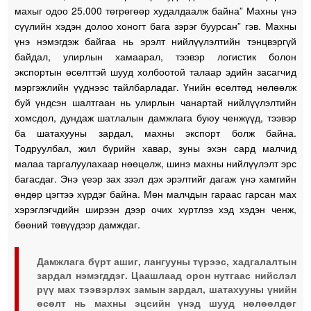
махыг одоо 25.000 төгрөгөөр худалдаалж байна” Махны үнэ
сүүлийн хэдэн долоо хоногт бага зэрэг буурсан” гэв. Махны
үнэ нэмэгдэж байгаа нь эрэлт нийлүүлэлтийн тэнцвэргүй
байдал, улирлын хамаарал, тээвэр логистик болон
экспортын өсөлттэй шууд холбоотой талаар эдийн засагчид
мэргэжлийн үүднээс тайлбарладаг. Үнийн өсөлтөд нөлөөлж
буй үндсэн шалтгаан нь улирлын чанартай нийлүүлэлтийн
хомсдол, дундаж шатлалын дамжлага буюу ченжүүд, тээвэр
ба шатахууны зардал, махны экспорт болж байна.
Тодруулбал, жил бүрийн хавар, зуны эхэн сард малчид
малаа таргалуулахаар нөөцөлж, шинэ махны нийлүүлэлт эрс
багасдаг. Энэ үеэр зах зээл дэх эрэлтийг дагаж үнэ хамгийн
өндөр цэгтээ хүрдэг байна. Мөн малчдын гараас гарсан мах
хэрэглэгчдийн ширээн дээр очих хүртлээ хэд хэдэн ченж,
бөөний төвүүдээр дамждаг.
Дамжлага бүрт ашиг, лангууны түрээс, хадгалалтын
зардал нэмэгддэг. Цаашлаад орон нутгаас нийслэл
рүү мах тээвэрлэх замын зардал, шатахууны үнийн
өсөлт нь махны эцсийн үнэд шууд нөлөөлдөг