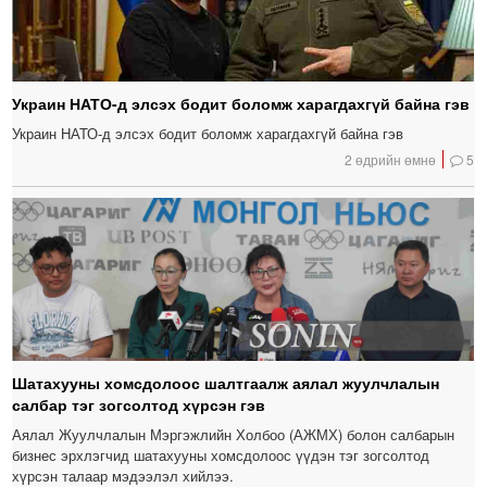
Украин НАТО-д элсэх бодит боломж харагдахгүй байна гэв
Украин НАТО-д элсэх бодит боломж харагдахгүй байна гэв
2 өдрийн өмнө
5
Шатахууны хомсдолоос шалтгаалж аялал жуулчлалын
салбар тэг зогсолтод хүрсэн гэв
Аялал Жуулчлалын Мэргэжлийн Холбоо (АЖМХ) болон салбарын
бизнес эрхлэгчид шатахууны хомсдолоос үүдэн тэг зогсолтод
хүрсэн талаар мэдээлэл хийлээ.