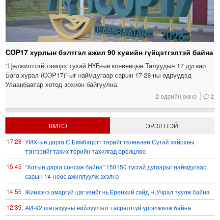
COP17 хурлын бэлтгэл ажил 90 хувийн гүйцэтгэлтэй байна
“Цөлжилттэй тэмцэх тухай НҮБ-ын конвенцын Талуудын 17 дугаар
Бага хурал (COP17)”-ыг наймдугаар сарын 17-28-ны өдрүүдэд
Улаанбаатар хотод зохион байгуулна.
2 өдрийн өмнө
2
ШИНЭ
ЭРЭЛТТЭЙ
17:28
УИХ-ын дарга С.Бямбацогт төрийг төлөөлөн Сутай хайрхны
тэнгэрийг тахих төрийн тахилгад оролцлоо
15:45
“Хотын дарга сонсож байна” 150150 тусгай дугаарыг наймдугаар
сарын 14-нөөс ажиллуулж эхэлнэ
14:55
Жинхэнэ амаргүй цаг үеийг нь Ерөнхий сайд Н.Учрал туулж байна
12:39
АИ-92 шатахууны нийлүүлэлт тасралтгүй үргэлжилж байна