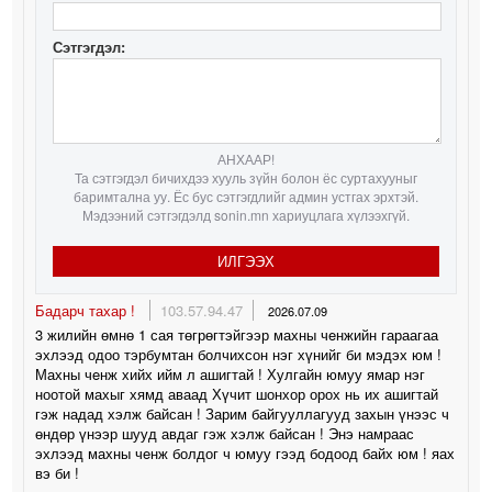
Сэтгэгдэл:
АНХААР!
Та сэтгэгдэл бичихдээ хууль зүйн болон ёс суртахууныг
баримтална уу. Ёс бус сэтгэгдлийг админ устгах эрхтэй.
Мэдээний сэтгэгдэлд sonin.mn хариуцлага хүлээхгүй.
ИЛГЭЭХ
Бадарч тахар !
103.57.94.47
2026.07.09
3 жилийн өмнө 1 сая төгрөгтэйгээр махны чeнжийн гараагаа
эхлээд одоо тэрбумтан болчихсон нэг хүнийг би мэдэх юм !
Махны чeнж хийх ийм л ашигтай ! Хулгайн юмуу ямар нэг
ноотой махыг хямд аваад Хүчит шонхор орох нь их ашигтай
гэж надад хэлж байсан ! Зарим байгууллагууд захын үнээс ч
өндөр үнээр шууд авдаг гэж хэлж байсан ! Энэ намраас
эхлээд махны чeнж болдог ч юмуу гээд бодоод байх юм ! яах
вэ би !