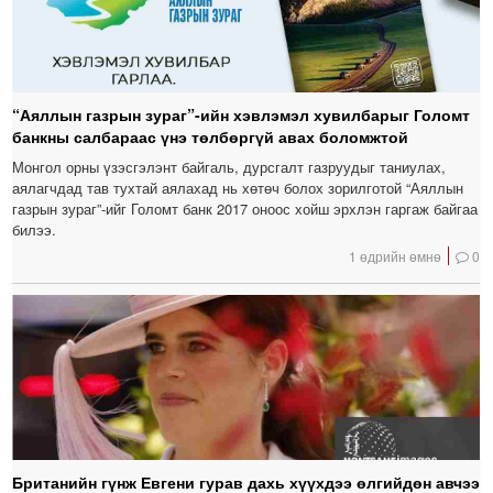
“Аяллын газрын зураг”-ийн хэвлэмэл хувилбарыг Голомт
банкны салбараас үнэ төлбөргүй авах боломжтой
Монгол орны үзэсгэлэнт байгаль, дурсгалт газруудыг таниулах,
аялагчдад тав тухтай аялахад нь хөтөч болох зорилготой “Аяллын
газрын зураг”-ийг Голомт банк 2017 оноос хойш эрхлэн гаргаж байгаа
билээ.
1 өдрийн өмнө
0
Британийн гүнж Евгени гурав дахь хүүхдээ өлгийдөн авчээ