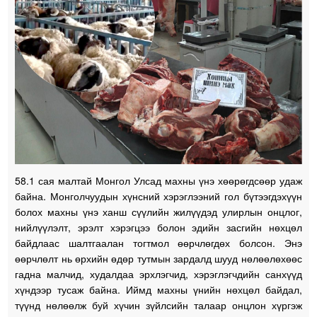
58.1 сая малтай Монгол Улсад махны үнэ хөөрөгдсөөр удаж
байна. Монголчуудын хүнсний хэрэглээний гол бүтээгдэхүүн
болох махны үнэ ханш сүүлийн жилүүдэд улирлын онцлог,
нийлүүлэлт, эрэлт хэрэгцээ болон эдийн засгийн нөхцөл
байдлаас шалтгаалан тогтмол өөрчлөгдөх болсон. Энэ
өөрчлөлт нь өрхийн өдөр тутмын зардалд шууд нөлөөлөхөөс
гадна малчид, худалдаа эрхлэгчид, хэрэглэгчдийн санхүүд
хүндээр тусаж байна. Иймд махны үнийн нөхцөл байдал,
түүнд нөлөөлж буй хүчин зүйлсийн талаар онцлон хүргэж