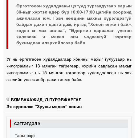
Өргөтгөсөн худалдааны цэгүүд зургаадугаар сарын
30-ныг хүртэл өдөр бүр 10:00-17:00 цагийн хооронд
ажилласан юм. Гэвч нөөцийн махны хүрэлцээгүй
байдал дахин давтагдаж, иргэд “Хонон өнжин байж
хэдэн кг мах авлаа”, “Өдөржин дараалал үүсгэн
хүлээсэн ч махаа авч чадсангүй” зэргээр
бухимдлаа илэрхийлсээр байв.
Уг нь өргөтгөсөн худалдаагаар хонины махыг гулуузаар нь
килограммыг 13 мянган төгрөгөөр, үхрийн савласан махыг
килограммыг нь 15 мянган төгрөгөөр худалдаалсан нь зах
зээлийн үнээс хоёр дахин хямд байв.
Ч.БЯМБАХАЖИД, Л.ПҮРЭВЖАРГАЛ
Эх сурвалж: "Зууны мэдээ" сонин
СЭТГЭГДЭЛ
9
Таны нэр: