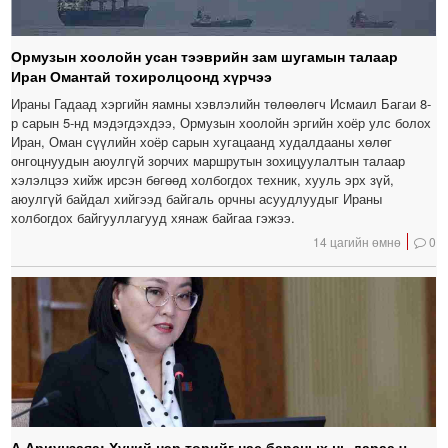
Ормузын хоолойн усан тээврийн зам шугамын талаар
Иран Омантай тохиролцоонд хүрчээ
Ираны Гадаад хэргийн яамны хэвлэлийн төлөөлөгч Исмаил Багаи 8-
р сарын 5-нд мэдэгдэхдээ, Ормузын хоолойн эргийн хоёр улс болох
Иран, Оман сүүлийн хоёр сарын хугацаанд худалдааны хөлөг
онгоцнуудын аюулгүй зорчих маршрутын зохицуулалтын талаар
хэлэлцээ хийж ирсэн бөгөөд холбогдох техник, хууль эрх зүй,
аюулгүй байдал хийгээд байгаль орчны асуудлуудыг Ираны
холбогдох байгууллагууд хянаж байгаа гэжээ.
14 цагийн өмнө
0
А.Ариунзаяа: Хүний нэр төрийг нас барсных нь дараа ч