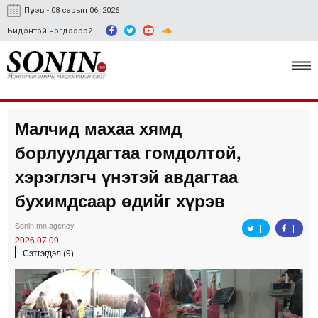
Пүрэв - 08 сарын 06, 2026
Бидэнтэй нэгдээрэй:
Малчид махаа хямд
Улс төр, эдийн засаг
борлуулдагтаа гомдолтой,
Гэмт хэрэг
хэрэглэгч үнэтэй авдагтаа
Нийгэм, соёл
бухимдсаар өдийг хүрэв
Спорт
Sonin.mn agency
2026.07.09
Easy news
Сэтгэгдэл (9)