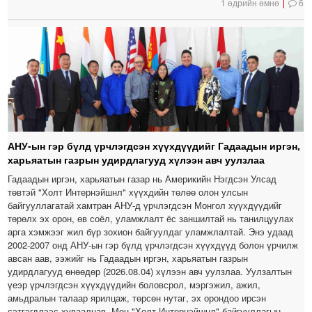
1 өдрийн өмнө
6
АНУ-ын гэр бүлд үрчлэгдсэн хүүхдүүдийг Гадаадын иргэн,
харьяатын газрын удирдлагууд хүлээн авч уулзлаа
Гадаадын иргэн, харьяатын газар нь Америкийн Нэгдсэн Улсад
төвтэй "Холт Интернэйшнл" хүүхдийн төлөө олон улсын
байгууллагатай хамтран АНУ-д үрчлэгдсэн Монгол хүүхдүүдийг
төрөлх эх орон, өв соёл, уламжлалт ёс заншилтай нь танилцуулах
арга хэмжээг жил бүр зохион байгуулдаг уламжлалтай. Энэ удаад
2002-2007 онд АНУ-ын гэр бүлд үрчлэгдсэн хүүхдүүд болон үрчилж
авсан аав, ээжийг нь Гадаадын иргэн, харьяатын газрын
удирдлагууд өнөөдөр (2026.08.04) хүлээн авч уулзлаа. Уулзалтын
үеэр үрчлэгдсэн хүүхдүүдийн боловсрол, мэргэжил, ажил,
амьдралын талаар ярилцаж, төрсөн нутаг, эх орондоо ирсэн
сэтгэгдлээс хуваалцав. Мөн "Холт Интернэйшнл" байгууллагын