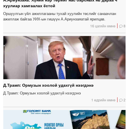
хуулиар хамгаалах ёстой
Оршуулгын үйл ажиллагааны тухай хуулийн төслийг санаачлан
ажиллаж байгаа УИХ-ын гишүүн А.Ариунзаяатай ярилцав.
16 цагийн өмнө
8
Д.Трамп: Ормузын хоолой удахгүй нээгдэнэ
Д.Трамп: Ормузын хоолой удахгүй нээгдэнэ
1 өдрийн өмнө
2