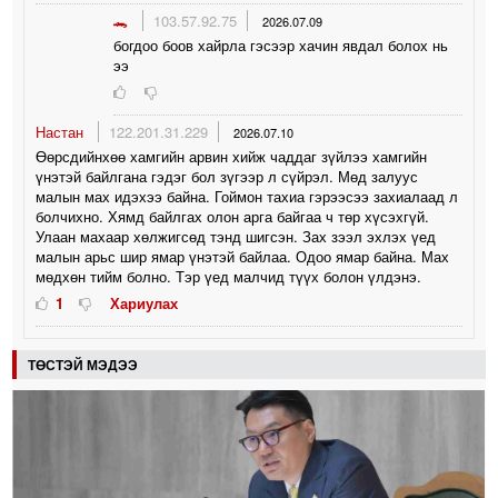
🐊
103.57.92.75
2026.07.09
богдоо боов хайрла гэсээр хачин явдал болох нь
ээ
Настан
122.201.31.229
2026.07.10
Өөрсдийнхөө хамгийн арвин хийж чаддаг зүйлээ хамгийн
үнэтэй байлгана гэдэг бол зүгээр л сүйрэл. Мөд залуус
малын мах идэхээ байна. Гоймон тахиа гэрээсээ захиалаад л
болчихно. Хямд байлгах олон арга байгаа ч төр хүсэхгүй.
Улаан махаар хөлжигсөд тэнд шигсэн. Зах зээл эхлэх үед
малын арьс шир ямар үнэтэй байлаа. Одоо ямар байна. Мах
мөдхөн тийм болно. Тэр үед малчид түүх болон үлдэнэ.
1
Хариулах
ТӨСТЭЙ МЭДЭЭ