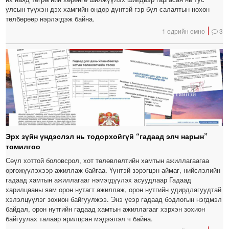
улсын түүхэн дэх хамгийн өндөр дүнтэй гэр бүл салалтын нөхөн
төлбөрөөр нэрлэгдэж байна.
1 өдрийн өмнө
3
Эрх зүйн үндэслэл нь тодорхойгүй “гадаад элч нарын”
томилгоо
Сөүл хоттой боловсрол, хот төлөвлөлтийн хамтын ажиллагаагаа
өргөжүүлэхээр ажиллаж байгаа. Үүнтэй зэрэгцэн аймаг, нийслэлийн
гадаад хамтын ажиллагааг нэмэгдүүлэх асуудлаар Гадаад
харилцааны яам орон нутагт ажиллаж, орон нутгийн удирдлагуудтай
хэлэлцүүлэг зохион байгуулжээ. Энэ үеэр гадаад бодлогын нэгдмэл
байдал, орон нутгийн гадаад хамтын ажиллагааг хэрхэн зохион
байгуулах талаар ярилцсан мэдээлэл ч байна.