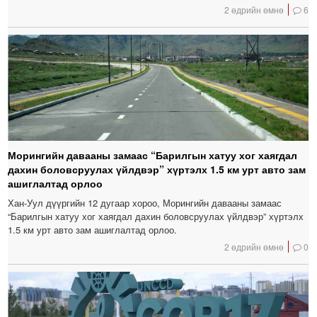
2 өдрийн өмнө
6
Морингийн давааны замаас “Барилгын хатуу хог хаягдал
дахин боловсруулах үйлдвэр” хүртэлх 1.5 км урт авто зам
ашиглалтад орлоо
Хан-Уул дүүргийн 12 дугаар хороо, Морингийн давааны замаас
“Барилгын хатуу хог хаягдал дахин боловсруулах үйлдвэр” хүртэлх
1.5 км урт авто зам ашиглалтад орлоо.
2 өдрийн өмнө
0