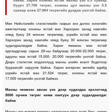
байна. Харин хонины ястай махны үнэ 0.5 хувиар
буурч 27.706 төгрөг, хонины цул махны үнэ 0.5
хувиар өсөж 27.984 төгрөгийн дундаж үнэтэй байна.
Мөн Нийслэлийн статистикийн газрын энэ долоо хоногийн
ажиглалтаар хонины ястай мах Хархорин захад хамгийн
хямд буюу 24 мянган төгрөгөөр, үхрийн ястай мах мөн
Хархорин захад хамгийн хямд буюу 30 мянган төгрөгөөр
худалдаалагдаж байна. Харин ямааны мах ястай
зургаадугаар сарын 29-ны байдлаар 20.000-22.000 төгрөг,
адууны мах ястай 15.000- 20.000 төгрөгийн үнэтэй байна.
Дээрх статистик мэдээллүүд махны үнийн өсөлт бодитоор
буураагүйг харуулж байна. Харин өнгөрсөн жилийн өдийд
үхрийн ястай мах 21.524 төгрөг, хонины ястай мах
17.005 төгрөгийн үнэтэй байжээ.
Махны ченжээс авсан үнэ дээр худалдаа эрхлэгчид
5000 орчим төгрөг нэмж лангуун дээр худалдаалдаг
байна
Махны үнэ өсөхөд малчны халаасанд орох ашиг биш, харин