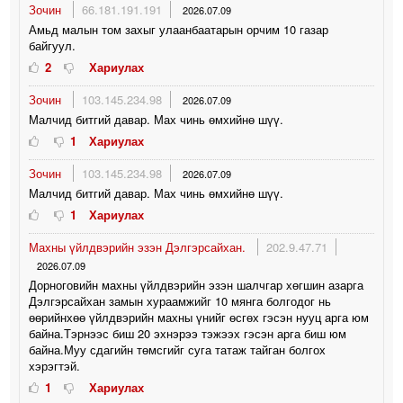
Зочин
66.181.191.191
2026.07.09
Амьд малын том захыг улаанбаатарын орчим 10 газар
байгуул.
2
Хариулах
Зочин
103.145.234.98
2026.07.09
Малчид битгий давар. Мах чинь өмхийнө шүү.
1
Хариулах
Зочин
103.145.234.98
2026.07.09
Малчид битгий давар. Мах чинь өмхийнө шүү.
1
Хариулах
Махны үйлдвэрийн эзэн Дэлгэрсайхан.
202.9.47.71
2026.07.09
Дорноговийн махны үйлдвэрийн эзэн шалчгар хөгшин азарга
Дэлгэрсайхан замын хураамжийг 10 мянга болгодог нь
өөрийнхөө үйлдвэрийн махны үнийг өсгөх гэсэн нууц арга юм
байна.Тэрнээс биш 20 эхнэрээ тэжээх гэсэн арга биш юм
байна.Муу сдагийн төмсгийг суга татаж тайган болгох
хэрэгтэй.
1
Хариулах