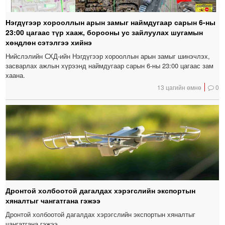
Нэгдүгээр хорооллын арын замыг наймдугаар сарын 6-ны
23:00 цагаас түр хааж, борооны ус зайлуулах шугамын
хөндлөн сэтэлгээ хийнэ
Нийслэлийн СХД-ийн Нэгдүгээр хорооллын арын замыг шинэчлэх,
засварлах ажлын хүрээнд наймдугаар сарын 6-ны 23:00 цагаас зам
хаана.
13 цагийн өмнө
0
Дронтой холбоотой дагалдах хэрэгслийн экспортын
хяналтыг чангатгана гэжээ
Дронтой холбоотой дагалдах хэрэгслийн экспортын хяналтыг
чангатгана гэжээ