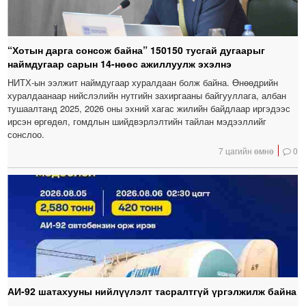
“Хотын дарга сонсож байна” 150150 тусгай дугаарыг
наймдугаар сарын 14-нөөс ажиллуулж эхэлнэ
НИТХ-ын ээлжит наймдугаар хуралдаан болж байна. Өнөөдрийн
хуралдаанаар нийслэлийн нутгийн захиргааны байгууллага, албан
тушаалтанд 2025, 2026 оны эхний хагас жилийн байдлаар иргэдээс
ирсэн өргөдөл, гомдлын шийдвэрлэлтийн тайлан мэдээллийг
сонслоо.
7 цагийн өмнө
0
АИ-92 шатахууны нийлүүлэлт тасралтгүй үргэлжилж байна