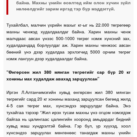
байна. Махны үнийн өсөлтөд ийм олон хүчин зүйл
нөлөөлдгийг зарим иргэд тэр бүр мэддэггүй.
Тухайлбал, малчин үхрийн махыг кг-ыг нь 22.000 төгрөгөөр
махны ченжэд худалдаалдаг байна. Харин махны ченж
малчдаас авсан үнээс 500-1000 төгрөг нэмж хүнсний зах,
худалдаачдад борлуулдаг аж. Харин махны ченжээс авсан
бөөний үнэ дээр худалдаа эрхлэгчид 5000 орчим төгрөг
нэмж лангуун дээр худалдаалдаг байна.
“Өнгөрсөн жил 380 мянган төгрөгийг сар бүр 20 кг
хонины мах худалдаж авахад зарцуулсан”
Иргэн Л.Алтанчимэгийн хувьд өнгөрсөн жил 380 мянган
төгрөгийг сард 20 кг хонины маханд зарцуулсан бөгөөд жилд
4-5 сая төгрөг мах, хүнсэндээ зарцуулдаг байна. Энэ
тухайгаа тэрээр “Жил ирэх тусам махны үнэ огцом нэмэгдэж
байгаа нь цалингаас цалингийн хооронд амьдардаг бидний
хувьд маш хүндрэлтэй байна. Гэр бүл, үр хүүхэд, хоол
хүнсэндээ зарцуулах мөнгөнөөс танагдаж махны үнийн