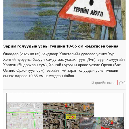
Зарим голуудын усны түвшин 10-65 см нэмэгдсэн байна
Өнөөдөр (2026.08.05) байдлаар Хөвсгөлийн уулсаас усжих Үүр,
Хэнтий нурууны баруун хажуугаас усжих Туул (Лүн), зүүн хажуугийн
Хэрлэн (Өндөрхаан сум), Хангай нурууны араас усжих Орхон (Бат-
Өлзий, Орхонтуул сум), өврийн Түй зэрэг голуудын усны түвшин
өмнөх өдрөөс 10-65 см нэмэгдсэн байна.
13 цагийн өмнө
0