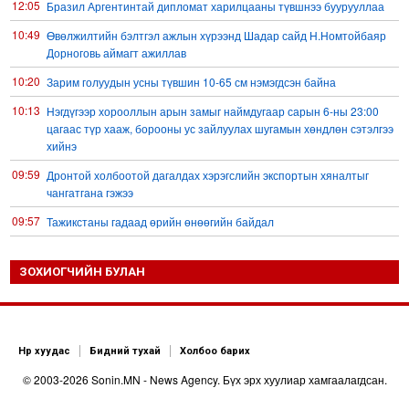
12:05
Бразил Аргентинтай дипломат харилцааны түвшнээ буурууллаа
10:49
Өвөлжилтийн бэлтгэл ажлын хүрээнд Шадар сайд Н.Номтойбаяр
Дорноговь аймагт ажиллав
10:20
Зарим голуудын усны түвшин 10-65 см нэмэгдсэн байна
10:13
Нэгдүгээр хорооллын арын замыг наймдугаар сарын 6-ны 23:00
цагаас түр хааж, борооны ус зайлуулах шугамын хөндлөн сэтэлгээ
хийнэ
09:59
Дронтой холбоотой дагалдах хэрэгслийн экспортын хяналтыг
чангатгана гэжээ
09:57
Тажикстаны гадаад өрийн өнөөгийн байдал
09:50
БНХАУ АНУ-ын эсрэг авах арга хэмжээний жагсаалтаа гаргажээ
ЗОХИОГЧИЙН БУЛАН
09:22
Үндсэн хууль зөрчсөн Х.Булгантуяа, үндэсний эв нэгдэлд
харшилсан М.Нарантуяа-Нара нарт хэзээ хариуцлага тооцох вэ?
08:35
Ормузын хоолойн усан тээврийн зам шугамын талаар Иран
Омантай тохиролцоонд хүрчээ
Нүүр хуудас
Бидний тухай
Холбоо барих
08:26
Оюу толгойгоос “Рио Тинто” ашиг хүртэж эхэлсэн ч Монгол Улс өр
© 2003-2026 Sonin.MN - News Agency. Бүх эрх хуулиар хамгаалагдсан.
төлсөөр байна