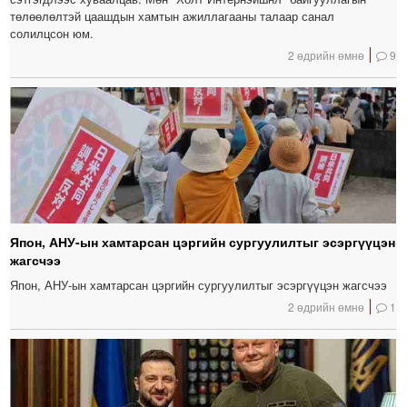
төлөөлөлтэй цаашдын хамтын ажиллагааны талаар санал
солилцсон юм.
2 өдрийн өмнө
9
Япон, АНУ-ын хамтарсан цэргийн сургуулилтыг эсэргүүцэн
жагсчээ
Япон, АНУ-ын хамтарсан цэргийн сургуулилтыг эсэргүүцэн жагсчээ
2 өдрийн өмнө
1