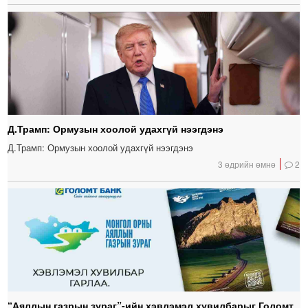
Д.Трамп: Ормузын хоолой удахгүй нээгдэнэ
Д.Трамп: Ормузын хоолой удахгүй нээгдэнэ
3 өдрийн өмнө
2
“Аяллын газрын зураг”-ийн хэвлэмэл хувилбарыг Голомт