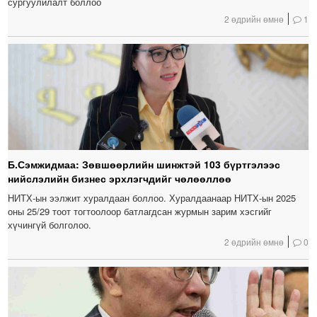
сургуулилалт боллоо
2 өдрийн өмнө
1
Б.Сэмжидмаа: Зөвшөөрлийн шинжтэй 103 бүртгэлээс
нийслэлийн бизнес эрхлэгчдийг чөлөөллөө
НИТХ-ын ээлжит хуралдаан боллоо. Хуралдаанаар НИТХ-ын 2025
оны 25/29 тоот тогтоолоор батлагдсан журмын зарим хэсгийг
хүчингүй болголоо.
2 өдрийн өмнө
0