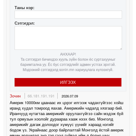
Таны нэр:
Сэтгэгдэл:
АНХААР!
Та сэтгэгдэл бичихдээ хууль зүйн болон ёс суртахууныг
баримтална уу. Ёс бус сэтгэгдлийг админ устгах эрхтэй.
Мэдээний сэтгэгдэлд sonin.mn хариуцлага хүлээхгүй.
ИЛГЭЭХ
Зочин
66.181.191.191
2026.07.09
Америк 10000км цаанаас их цэрэг илгээж чадахгүйгээс хойш
иранд худал томроод яахав. Америкийн чадалд хязгаар бий.
Иранчууд нутагтаа америкийг оруулахгүйгээ сайн мэдэж буй
тул ормузын хоолойг дураараа хааж нээх биз. Монголд
америкийг дагаж долоодог хүмүүс үүнийг хараад нэгийг
бодож үз. Украйнаас доор байрлалтай Монголд ёстой америк
өвчин ардчилал энэ тэр гээд гүйвэл ийм л болно шүү.