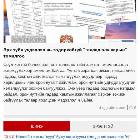
Эрх зүйн үндэслэл нь тодорхойгүй “гадаад элч нарын”
томилгоо
Сөүл хоттой боловсрол, хот төлөвлөлтийн хамтын ажиллагаагаа
өргөжүүлэхээр ажиллаж байгаа. Үүнтэй зэрэгцэн аймаг, нийслэлийн
гадаад хамтын ажиллагааг нэмэгдүүлэх асуудлаар Гадаад
харилцааны яам орон нутагт ажиллаж, орон нутгийн удирдлагуудтай
хэлэлцүүлэг зохион байгуулжээ. Энэ үеэр гадаад бодлогын нэгдмэл
байдал, орон нутгийн гадаад хамтын ажиллагааг хэрхэн зохион
байгуулах талаар ярилцсан мэдээлэл ч байна.
4 өдрийн өмнө
6
ШИНЭ
ЭРЭЛТТЭЙ
12:02
Нөөцийн савны “нууц” буюу шатахууны хомсдлоос чөлөөлөх 9%-