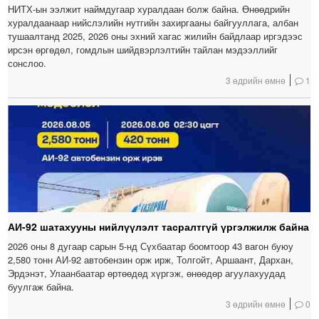
НИТХ-ын ээлжит наймдугаар хуралдаан болж байна. Өнөөдрийн
хуралдаанаар нийслэлийн нутгийн захиргааны байгууллага, албан
тушаалтанд 2025, 2026 оны эхний хагас жилийн байдлаар иргэдээс
ирсэн өргөдөл, гомдлын шийдвэрлэлтийн тайлан мэдээллийг
сонслоо.
3 өдрийн өмнө
1
АИ-92 шатахууны нийлүүлэлт тасралтгүй үргэлжилж байна
2026 оны 8 дугаар сарын 5-нд Сүхбаатар боомтоор 43 вагон буюу
2,580 тонн АИ-92 автобензин орж ирж, Толгойт, Аршаант, Дархан,
Эрдэнэт, Улаанбаатар өртөөдөд хүргэж, өнөөдөр агуулахуудад
буулгаж байна.
3 өдрийн өмнө
0