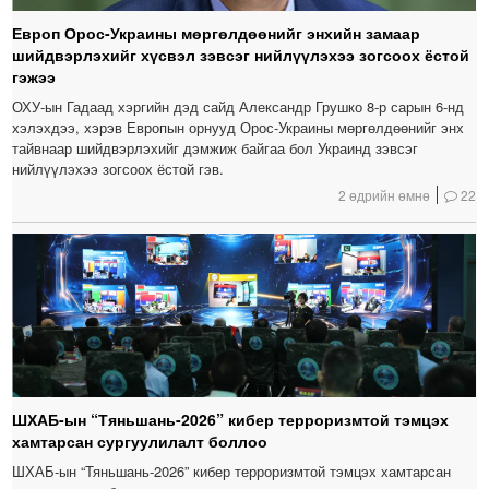
Европ Орос-Украины мөргөлдөөнийг энхийн замаар
шийдвэрлэхийг хүсвэл зэвсэг нийлүүлэхээ зогсоох ёстой
гэжээ
ОХУ-ын Гадаад хэргийн дэд сайд Александр Грушко 8-р сарын 6-нд
хэлэхдээ, хэрэв Европын орнууд Орос-Украины мөргөлдөөнийг энх
тайвнаар шийдвэрлэхийг дэмжиж байгаа бол Украинд зэвсэг
нийлүүлэхээ зогсоох ёстой гэв.
2 өдрийн өмнө
22
ШХАБ-ын “Тяньшань-2026” кибер терроризмтой тэмцэх
хамтарсан сургуулилалт боллоо
ШХАБ-ын “Тяньшань-2026” кибер терроризмтой тэмцэх хамтарсан