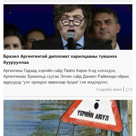
Бразил Аргентинтай дипломат харилцааны түвшнээ
буурууллаа
Аргентины Гадаад хэргийн сайд Пабло Кирно 5-нд хэлэхдээ,
Аргентинаас Бразильд суугаа Элчин сайд Даниел Раймонди ойрын
өдрүүдэд “улс орондоо амрахаар буцна” гэж мэдэгдлээ.
3 өдрийн өмнө
0