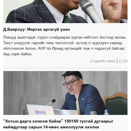
Д.Баярхүү: Маргах аргагүй үнэн
Лекцэд ашигладаг хэдэн слайдаараа зурган нийтлэл босгоод авлаа.
Текст уншуулж тархийг чинь чилээхгүй, зүгээр л нүдээрээ хараад
ойлгочихож болно. АНУ ба Өрнөд ертөнцийг яаж ч чадахгүй байгааг
бид харж байна.
2 өдрийн өмнө
23
“Хотын дарга сонсож байна” 150150 тусгай дугаарыг
наймдугаар сарын 14-нөөс ажиллуулж эхэлнэ