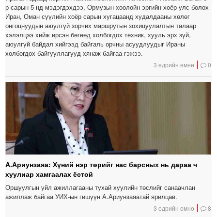
р сарын 5-нд мэдэгдэхдээ, Ормузын хоолойн эргийн хоёр улс болох
Иран, Оман сүүлийн хоёр сарын хугацаанд худалдааны хөлөг
онгоцнуудын аюулгүй зорчих маршрутын зохицуулалтын талаар
хэлэлцээ хийж ирсэн бөгөөд холбогдох техник, хууль эрх зүй,
аюулгүй байдал хийгээд байгаль орчны асуудлуудыг Ираны
холбогдох байгууллагууд хянаж байгаа гэжээ.
3 өдрийн өмнө
0
А.Ариунзаяа: Хүний нэр төрийг нас барсных нь дараа ч
хуулиар хамгаалах ёстой
Оршуулгын үйл ажиллагааны тухай хуулийн төслийг санаачлан
ажиллаж байгаа УИХ-ын гишүүн А.Ариунзаяатай ярилцав.
3 өдрийн өмнө
8