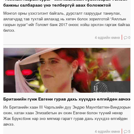
банкны салбараас үнэ төлбөргүй авах боломжтой
Монгол орны үзэсгэлэнт байгаль, дурсгалт газруудыг таниулах,
аялагчдад тав тухтай аялахад нь хөтөч болох зорилготой “Аяллын
газрын зураг”-ийг Голомт банк 2017 оноос хойш эрхлэн гаргаж байгаа
билээ.
4 өдрийн өмнө
0
Британийн гүнж Евгени гурав дахь хүүхдээ өлгийдөн авчээ
Их Британийн хаан III Чарльзийн дүү Эндрю Маунтбаттен-Виндзорын
охин, хатан хаан Элизабетын ач охин Евгени болон түүний нөхөр
Жак Бруксбэнк нар энэ мягмар гарагт гурав дахь хүүхдээ өлгийдөн
авчээ.
4 өдрийн өмнө
5