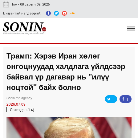
Ням - 08 сарын 09, 2026
Бидэнтэй нэгдээрэй:
Трамп: Хэрэв Иран хөлөг
Улс төр, эдийн засаг
онгоцнуудад халдлага үйлдсээр
Гэмт хэрэг
байвал үр дагавар нь "илүү
Нийгэм, соёл
ноцтой" байх болно
Спорт
Sonin.mn agency
2026.07.09
Easy news
Сэтгэгдэл (14)