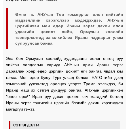
Өмнө нь АНУ-ын Төв командлал олон нийтийн
мэдээллийн хэрэгслээр мэдэгдэхдээ, АНУ-ын
цэргийнхэн мөн өдөр Ираны эсрэг дахин олон
удаагийн цохилт хийж, Ормузын хоолойн
тээвэрлэлтэд заналхийлэх Ираны чадварыг улам
сулруулсан байна.
Энэ бол Ормузын хоолойд худалдааны хөлөг онгоц руу
хийсэн халдлагын хариуд АНУ-ын арми Ираны эсрэг
дараалан хоёр өдөр цэргийн цохилт өгч байгаа явдал юм
гэжээ. Мөн өдөр буюу Турк улсад болсон НАТО-гийн дээд
хэмжээний уулзалтад оролцох үеэрээ Трамп хэлэхдээ, би
Иранд маш их сэтгэл дундуур байгаа, АНУ-ын цэргийнхэн
"өнөө орой" Иран руу дахин цохилт өгч магадгүй бөгөөд
Ираны эсрэг тэнгисийн цэргийн блокийг дахин хэрэгжүүлж
магадгүй гэжээ.
СЭТГЭГДЭЛ
14