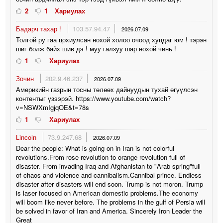
2
1
Хариулах
Бадарч тахар !
103.57.94.47
2026.07.09
Толгой ру гаа цохиулсан нохой холоо очоод хуцдаг юм ! тэрэн
шиг болж байх шив дэ ! муу галзуу шар нохой чинь !
1
Хариулах
Зочин
202.9.46.237
2026.07.09
Америкийн газрын тосны төлөөх дайнуудын тухай өгүүлсэн
контентыг үзээрэй. https://www.youtube.com/watch?
v=NSWXmIgjqOE&t=78s
1
Хариулах
Lincoln
73.9.247.68
2026.07.09
Dear the people: What is going on in Iran is not colorful
revolutions.From rose revolution to orange revolution full of
disaster. From invading Iraq and Afghanistan to "Arab spring"full
of chaos and violence and cannibalism.Cannibal prince. Endless
disaster after disasters will end soon. Trump is not moron. Trump
is laser focused on American domestic problems.The economy
will boom like never before. The problems in the gulf of Persia will
be solved in favor of Iran and America. Sincerely Iron Leader the
Great