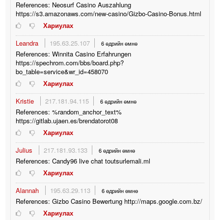
References: Neosurf Casino Auszahlung
https://s3.amazonaws.com/new-casino/Gizbo-Casino-Bonus.html
Хариулах
Leandra
195.63.25.107
6 өдрийн өмнө
References: Winnita Casino Erfahrungen
https://spechrom.com/bbs/board.php?
bo_table=service&wr_id=458070
Хариулах
Kristie
217.181.94.115
6 өдрийн өмнө
References: %random_anchor_text%
https://gitlab.ujaen.es/brendatorot08
Хариулах
Julius
217.181.93.133
6 өдрийн өмнө
References: Candy96 live chat toutsurlemali.ml
Хариулах
Alannah
195.63.29.113
6 өдрийн өмнө
References: Gizbo Casino Bewertung http://maps.google.com.bz/
Хариулах