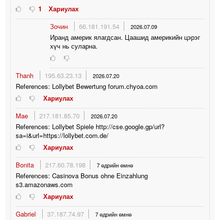
1
Хариулах
Зочин
66.181.191.54
2026.07.09
Иранд америк ялагдсан. Цаашид америкийн цэрэг
хүч нь суларна.
Thanh
195.63.23.13
2026.07.20
References: Lollybet Bewertung forum.chyoa.com
Хариулах
Mae
217.181.85.70
2026.07.20
References: Lollybet Spiele http://cse.google.gp/url?
sa=i&url=https://lollybet.com.de/
Хариулах
Bonita
217.60.78.198
7 өдрийн өмнө
References: Casinova Bonus ohne Einzahlung
s3.amazonaws.com
Хариулах
Gabriel
37.187.74.97
7 өдрийн өмнө