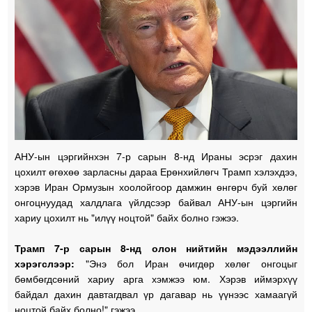
АНУ-ын цэргийнхэн 7-р сарын 8-нд Ираны эсрэг дахин
цохилт өгөхөө зарласны дараа Ерөнхийлөгч Трамп хэлэхдээ,
хэрэв Иран Ормузын хоолойгоор дамжин өнгөрч буй хөлөг
онгоцнуудад халдлага үйлдсээр байвал АНУ-ын цэргийн
хариу цохилт нь "илүү ноцтой" байх болно гэжээ.
Трамп 7-р сарын 8-нд олон нийтийн мэдээллийн
хэрэгслээр:
"Энэ бол Иран өчигдөр хөлөг онгоцыг
бөмбөгдсөний хариу арга хэмжээ юм. Хэрэв иймэрхүү
байдал дахин давтагдвал үр дагавар нь үүнээс хамаагүй
ноцтой байх болно!" гэжээ.