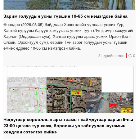
Зарим голуудын усны түвшин 10-65 см нэмэгдсэн байна
Өнөөдөр (2026.08.05) байдлаар Хөвсгөлийн уулсаас усжих Үүр,
Хэнтий нурууны баруун хажуугаас усжих Туул (Лүн), зүүн хажуугийн
Хэрлэн (Өндөрхаан сум), Хангай нурууны араас усжих Орхон (Бат-
Өлзий, Орхонтуул сум), өврийн Түй зэрэг голуудын усны түвшин
өмнөх өдрөөс 10-65 см нэмэгдсэн байна.
3 өдрийн өмнө
0
Нэгдүгээр хорооллын арын замыг наймдугаар сарын 6-ны
23:00 цагаас түр хааж, борооны ус зайлуулах шугамын
хөндлөн сэтэлгээ хийнэ