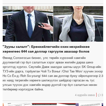
"Зууны салалт": Ерөнхийлөгчийн охин нөхрийнхөө
хөрөнгөөс 644 сая доллар гаргуулж авахаар болов
Өмнөд Солонгосын бизнес, улс төрийн хүрээний хамгийн
дуулиантай гэр бүл салалтын хэрэг арван жилийн дараа шинэ
эргэлтэд хүрлээ. Сөүлийн Давж заалдах шатны шүүх SK Group-ийн
ТУЗ-ийн дарга, тэрбумтан Чой Тэ Воныг /Choi Tae Won/ хуучин эхнэр
Но Со Ён-д /Roh So-young/ 644 сая ам.доллар буюу ойролцоогоор 2.3
их наяд төгрөгийн хөрөнгө шилжүүлэх шийдвэр гаргасан нь тус
улсын түүхэн дэх хамгийн өндөр дүнтэй гэр бүл салалтын нөхөн
төлбөрөөр нэрлэгдэж байна.
4 өдрийн өмнө
3