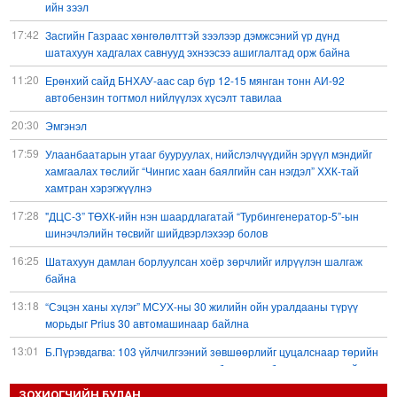
ийн зээл
17:42
Засгийн Газраас хөнгөлөлттэй зээлээр дэмжсэний үр дүнд
шатахуун хадгалах савнууд эхнээсээ ашиглалтад орж байна
11:20
Ерөнхий сайд БНХАУ-аас сар бүр 12-15 мянган тонн АИ-92
автобензин тогтмол нийлүүлэх хүсэлт тавилаа
20:30
Эмгэнэл
17:59
Улаанбаатарын утааг бууруулах, нийслэлчүүдийн эрүүл мэндийг
хамгаалах төслийг “Чингис хаан баялгийн сан нэгдэл” ХХК-тай
хамтран хэрэгжүүлнэ
17:28
"ДЦС-3” ТӨХК-ийн нэн шаардлагатай “Турбингенератор-5”-ын
шинэчлэлийн төсвийг шийдвэрлэхээр болов
16:25
Шатахуун дамлан борлуулсан хоёр зөрчлийг илрүүлэн шалгаж
байна
13:18
“Сэцэн ханы хүлэг” МСУХ-ны 30 жилийн ойн уралдааны түрүү
морьдыг Prius 30 автомашинаар байлна
13:01
Б.Пүрэвдагва: 103 үйлчилгээний зөвшөөрлийг цуцалснаар төрийн
хүнд суртал, олон шат дамжлагыг бууруулж, бизнесээ саадгүй
өргөжүүлэх боломжтой боллоо
ЗОХИОГЧИЙН БУЛАН