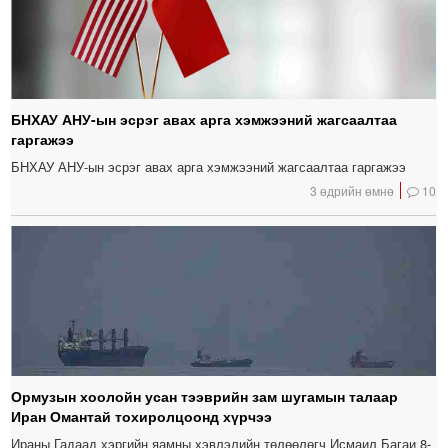
БНХАУ АНУ-ын эсрэг авах арга хэмжээний жагсаалтаа
гаргажээ
БНХАУ АНУ-ын эсрэг авах арга хэмжээний жагсаалтаа гаргажээ
3 өдрийн өмнө
10
Ормузын хоолойн усан тээврийн зам шугамын талаар
Иран Омантай тохиролцоонд хүрчээ
Ираны Гадаад хэргийн яамны хэвлэлийн төлөөлөгч Исмаил Багаи 8-