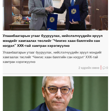
Улаанбаатарын утааг бууруулах, нийслэлчүүдийн эрүүл
мэндийг хамгаалах төслийг “Чингис хаан баялгийн сан
нэгдэл” ХХК-тай хамтран хэрэгжүүлнэ
Улаанбаатарын утааг бууруулах, нийслэлчүүдийн эрүүл мэндийг
хамгаалах төслийг “Чингис хаан баялгийн сан нэгдэл” ХХК-тай
хамтран хэрэгжүүлнэ
2 өдрийн өмнө
0