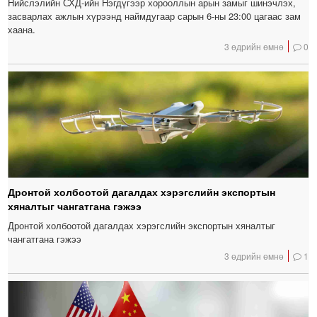
Нийслэлийн СХД-ийн Нэгдүгээр хорооллын арын замыг шинэчлэх,
засварлах ажлын хүрээнд наймдугаар сарын 6-ны 23:00 цагаас зам
хаана.
3 өдрийн өмнө
0
Дронтой холбоотой дагалдах хэрэгслийн экспортын
хяналтыг чангатгана гэжээ
Дронтой холбоотой дагалдах хэрэгслийн экспортын хяналтыг
чангатгана гэжээ
3 өдрийн өмнө
1