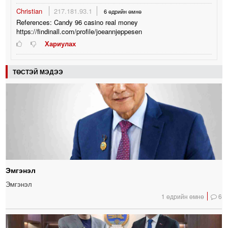
Christian
217.181.93.1
6 өдрийн өмнө
References: Candy 96 casino real money
https://findinall.com/profile/joeannjeppesen
Хариулах
ТӨСТЭЙ МЭДЭЭ
Эмгэнэл
Эмгэнэл
1 өдрийн өмнө
6