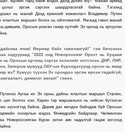
 шат, эцсийн гарц байж мэдэх далд дохио юу? “Манай армид
0
цолыг эргэж сэргээх шаардлагатай байна. Тэгээнд
ршал нь манай Дээд ерөнхий команлагч Владимир Путин
эр ялалтын маршал болох нь ойлгомжтой. Яагаад гэвэл манай
ш давшиж, Оросын унаган газар нутгийг Эх оронд нь эргүүлэн
0
йна.
0
дайснаа ялна! Өөрөөр байх тавилангүй!” гэж бичсэнээ
аа хадуураад “2022 онд Новороссияг Орост нь буцааж
н нь Оросын ертөнц сэргэх эхлэлийг илтгэсэн. ДНР, ЛНР,
он, Запорож мужууд ОХУ-ын бүрэлдэхүүнд орсон нь ямар
0
аяр вэ? Хүмүүс түүхэн Эх орондоо эргэж ирсэн төдийгүй,
хамгаалалт, дэмжлэг авсан!” гэжээ.
0
Путинээ Аугаа их Эх орны дайны ялалтын маршал Сталин,
р шиг болгох нээ. Харин тэр маршалынх нь хийсэн бүтээсэн
2
 хөх хүснэгтэд байна. Дөрөв дэх жилдээ байлдаж буй Оросын
 армийн хохирлын мэдээ. Өнөөдрийн байдлаар. Чөлөөлсөн
2
гаа Новороссиягаа бүрэн эзлэн авч чадалгүй гацаж зогсоод
байна.