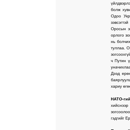
үйлдвэрлэ
болж хув
Одоо Укр
зэвсэгтэ
Оросын э
орлого зо
нь болчи
туллаа. 
зогсоохгү
ч Путин ү
уначихлаа
Дээд ерө
баярлуул
хариу өгө
НАТО-ги
хийснээр 
зогсоол
гэдгийг Е