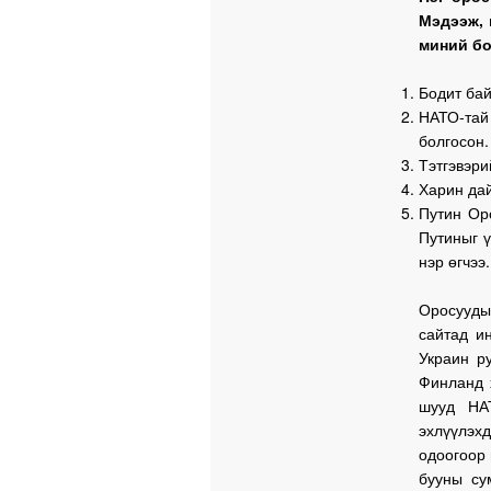
Мэдээж, 
миний бо
Бодит бай
НАТО-тай
болгосон.
Тэтгэвэри
Харин дай
Путин Ор
Путиныг ү
нэр өгчээ.
Оросууды
сайтад и
Украин р
Финланд 
шууд НАТ
эхлүүлэх
одоогоор 
бууны су