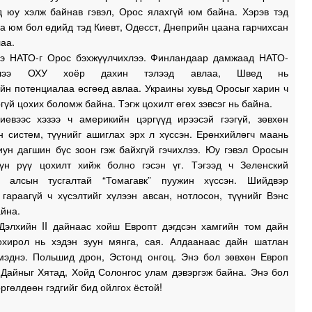
д юу хэлж байнав гэвэл, Орос ялахгүй юм байна. Хэрэв тэд
а юм бол өдийд тэд Киевт, Одесст, Днеприйн цаана гарчихсан
аа.
ээ НАТО-г Орос бэхжүүлчихлээ. Финландаар дамжаад НАТО-
лээ ОХУ хоёр дахин тэлээд авлаа, Швед нь
йн потенциалаа өсгөөд авлаа. Украины хувьд Оросыг харин ч
гүй цохих боломж байна. Тэгж цохилт өгөх зэвсэг нь байна.
иевээс хэзээ ч америкийн цэргүүд ирээсэй гээгүй, зөвхөн
н систем, түүнийг ашиглах эрх л хүссэн. Ерөнхийлөгч маань
иун дагшин бүс зоон гэж байхгүй гэчихлээ. Юу гэвэл Оросын
гүн рүү цохилт хийж болно гэсэн үг. Тэгээд ч Зеленский
с алсын тусгалтай “Томагавк” пуужин хүссэн. Шийдвэр
гараагүй ч хүсэлтийг хүлээн авсан, нотлосон, түүнийг Вэнс
йна.
Дэлхийн II дайнаас хойш Европт дэгдсэн хамгийн том дайн
охирол нь хэдэн зуун мянга, сая. Алдаанаас дайн шатлан
мэднэ. Польшид дрон, Эстонд онгоц. Энэ бол зөвхөн Европ
 Дайныг Хятад, Хойд Солонгос улам дэвэргэж байна. Энэ бол
ргөлдөөн гэдгийг бид ойлгох ёстой!