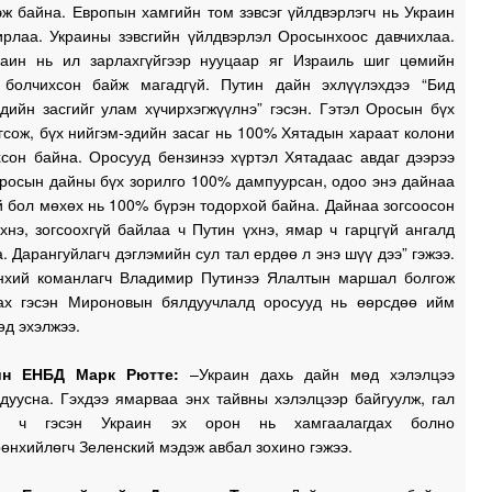
ж байна. Европын хамгийн том зэвсэг үйлдвэрлэгч нь Украин
ирлаа. Украины зэвсгийн үйлдвэрлэл Оросынхоос давчихлаа.
аин нь ил зарлахгүйгээр нууцаар яг Израиль шиг цөмийн
й болчихсон байж магадгүй. Путин дайн эхлүүлэхдээ “Бид
дийн засгийг улам хүчирхэгжүүлнэ” гэсэн. Гэтэл Оросын бүх
гсож, бүх нийгэм-эдийн засаг нь 100% Хятадын хараат колони
хсон байна. Оросууд бензинээ хүртэл Хятадаас авдаг дээрээ
Оросын дайны бүх зорилго 100% дампуурсан, одоо энэ дайнаа
й бол мөхөх нь 100% бүрэн тодорхой байна. Дайнаа зогсоосон
хнэ, зогсоохгүй байлаа ч Путин үхнэ, ямар ч гарцгүй ангалд
. Дарангуйлагч дэглэмийн сул тал ердөө л энэ шүү дээ” гэжээ.
нхий команлагч Владимир Путинээ Ялалтын маршал болгож
ах гэсэн Мироновын бялдуучлалд оросууд нь өөрсдөө ийм
өд эхэлжээ.
йн ЕНБД Марк Рютте:
–Украин дахь дайн мөд хэлэлцээ
дуусна. Гэхдээ ямарваа энх тайвны хэлэлцээр байгуулж, гал
оо ч гэсэн Украин эх орон нь хамгаалагдах болно
рөнхийлөгч Зеленский мэдэж авбал зохино гэжээ.