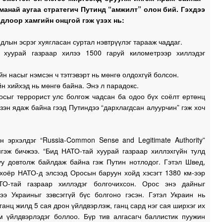
манай аугаа стратегич Путинд “амжилт” олон бий. Гэхдээ
длоор хамгийн онцгой гэж үзэх нь:
длын эсрэг хуягласан суртал нэвтрүүлэг тарааж чаддаг.
 хуурай газраар хилээ 1500 гаруй километрээр хиллэдэг
йн насыг нэмсэн ч тэтгэвэрт нь мөнгө олдохгүй болсон.
н хийхэд нь мөнгө байна. Энэ л парадокс.
осыг террорист улс болгож чадсан ба одоо бүх соёлт ертөнц
зэн ядаж байна гээд Путиндээ “дархлагдсан алуурчин” гэж хоч
н эрхэлдэг “Russia-Common Sense and Legitimate Authority”
нгэж бичжээ. “Бид НАТО-тай хуурай газраар хиллэхгүйн тулд
уу довтолж байлдаж байна гэж Путин нотлодог. Гэтэл Швед,
хоёр НАТО-д элсээд Оросын баруун хойд хэсэгт 1380 км-ээр
О-тай газраар хиллэдэг болгочихсон. Орос энэ дайныг
дээ Украиныг зэвсэггүй бүс болгоно гэсэн. Гэтэл Украин нь
ганц жилд 5 сая дрон үйлдвэрлэж, ганц сард нэг сая ширхэг их
м үйлдвэрлэдэг боллоо. Бүр тив алгасагч баллистик пуужин