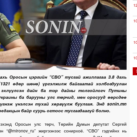
1
1
1
1
дахь Оросын цэргийн “СВО” тусгай ажиллагаа 3.8 дахь
(1321 өдөр шөнө) үргэлжилж байгаатай холбогдуулан
0
эхлүүлсэн дайн ба тэр дайны толгойлогч Путины
украины ба барууны улс төрчид, мөн оросууд өөрсдөө
дүгнэж үнэлсэн тухай хөрвүүлж буулгая. Энд sonin.mn
0
едакцын байр суурь огтоос тусгагдаагүй болно.
0
 эхэнд Оросын улс төрч, Төрийн Думын депутат Сергей
н “@mironov_ru” жиргээнээс сонирхоё. “СВО” гэдгийнх нь