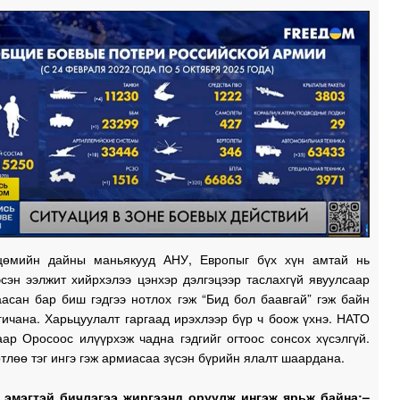
1
1
өмийн дайны маньякууд АНУ, Европыг бүх хүн амтай нь
эсэн ээлжит хийрхэлээ цэнхэр дэлгэцээр таслахгүй явуулсаар
асан бар биш гэдгээ нотлох гэж “Бид бол баавгай” гэж байн
ичана. Харьцуулалт гаргаад ирэхлээр бүр ч боож үхнэ. НАТО
аар Оросоос илүүрхэж чадна гэдгийг огтоос сонсох хүсэлгүй.
тлөө тэг ингэ гэж армиасаа зүсэн бүрийн ялалт шаардана.
 эмэгтэй бичлэгээ жиргээнд оруулж ингэж ярьж байна:–