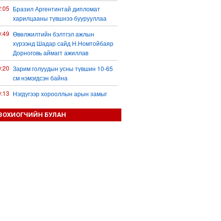
2:05
Бразил Аргентинтай дипломат
харилцааны түвшнээ буурууллаа
0:49
Өвөлжилтийн бэлтгэл ажлын
хүрээнд Шадар сайд Н.Номтойбаяр
Дорноговь аймагт ажиллав
0:20
Зарим голуудын усны түвшин 10-65
см нэмэгдсэн байна
0:13
Нэгдүгээр хорооллын арын замыг
наймдугаар сарын 6-ны 23:00 цагаас
түр хааж, борооны ус зайлуулах
ЗОХИОГЧИЙН БУЛАН
шугамын хөндлөн сэтэлгээ хийнэ
9:59
Дронтой холбоотой дагалдах
хэрэгслийн экспортын хяналтыг
чангатгана гэжээ
9:57
Тажикстаны гадаад өрийн өнөөгийн
байдал
9:50
БНХАУ АНУ-ын эсрэг авах арга
хэмжээний жагсаалтаа гаргажээ