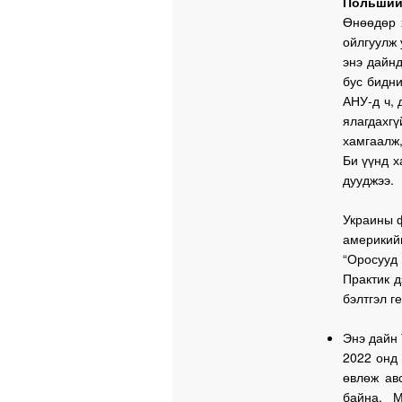
Польший
Өнөөдөр х
ойлгуулж 
энэ дайнд
бус бидни
АНУ-д ч, 
ялагдахг
хамгаалж,
Би үүнд х
дууджээ.
Украины ф
америкий
“Оросууд
Практик д
бэлтгэл г
Энэ дайн 
2022 онд 
өвлөж ав
байна. 