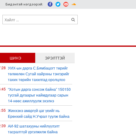
Бидэнтэй нэгдээрэй:
ШИНЭ
ЭРЭЛТТЭЙ
7:28
УИХ-ын дарга С.Бямбацогт төрийг
төлөөлөн Сутай хайрхны тэнгэрийг
тахих төрийн тахилгад оролцлоо
5:45
“Хотын дарга сонсож байна” 150150
тусгай дугаарыг наймдугаар сарын
14-нөөс ажиллуулж эхэлнэ
4:55
Жинхэнэ амаргүй цаг үеийг нь
Ерөнхий сайд Н.Учрал туулж байна
2:39
АИ-92 шатахууны нийлүүлэлт
тасралтгүй үргэлжилж байна