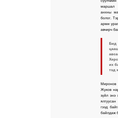
сүүлчийн
маршал 
анхны ма
болог. Т
арми ураг
авчирч ба
Бид 
цааш
авса
Херс
их б
тэд 
Миронов 
Жуков на
зүйл энэ
ялгуусан
гээд бай
байлдаж 