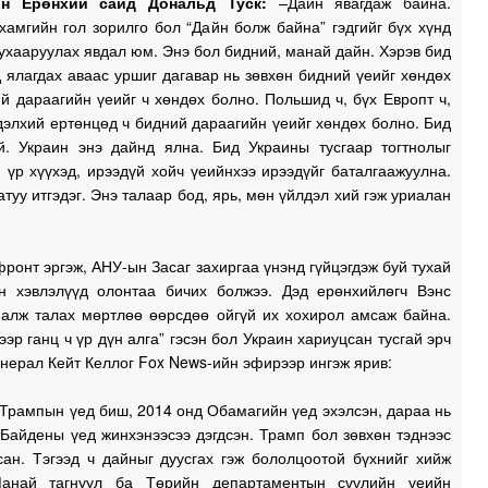
н Ерөнхий сайд Дональд Туск:
–Дайн явагдаж байна.
амгийн гол зорилго бол “Дайн болж байна” гэдгийг бүх хүнд
ухааруулах явдал юм. Энэ бол бидний, манай дайн. Хэрэв бид
 ялагдах аваас уршиг дагавар нь зөвхөн бидний үеийг хөндөх
й дараагийн үеийг ч хөндөх болно. Польшид ч, бүх Европт ч,
дэлхий ертөнцөд ч бидний дараагийн үеийг хөндөх болно. Бид
үй. Украин энэ дайнд ялна. Бид Украины тусгаар тогтнолыг
 үр хүүхэд, ирээдүй хойч үеийнхээ ирээдүйг баталгаажуулна.
атуу итгэдэг. Энэ талаар бод, ярь, мөн үйлдэл хий гэж уриалан
ронт эргэж, АНУ-ын Засаг захиргаа үнэнд гүйцэгдэж буй тухай
н хэвлэлүүд олонтаа бичих болжээ. Дэд ерөнхийлөгч Вэнс
 алж талах мөртлөө өөрсдөө ойгүй их хохирол амсаж байна.
ээр ганц ч үр дүн алга” гэсэн бол Украин хариуцсан тусгай эрч
енерал Кейт Келлог Fox News-ийн эфирээр ингэж ярив:
Трампын үед биш, 2014 онд Обамагийн үед эхэлсэн, дараа нь
Байдены үед жинхэнээсээ дэгдсэн. Трамп бол зөвхөн тэднээс
сан. Тэгээд ч дайныг дуусгах гэж бололцоотой бүхнийг хийж
Манай тагнуул ба Төрийн департаментын сүүлийн үеийн