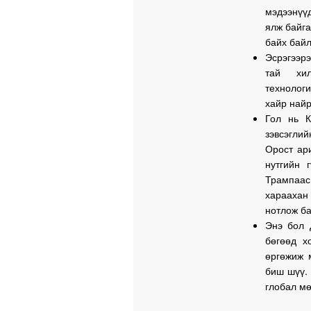
мэдээнүү
ялж байга
байх байл
Эсрэгээр
тай хи
технологи
хайр найр
Гол нь К
зэвсэглий
Орост ар
нутгийн 
Трампаа
хараахан 
нотлож ба
Энэ бол 
бөгөөд х
өргөжиж 
биш шүү.
глобал мө