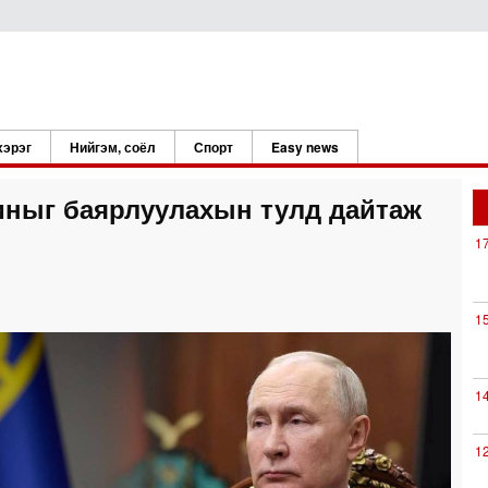
хэрэг
Нийгэм, соёл
Спорт
Easy news
иныг баярлуулахын тулд дайтаж
1
1
1
1