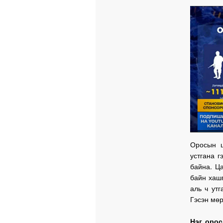
Оросын ц
устгана г
байна. Ца
байн хашг
аль ч утг
Гэсэн мөр
Нэг орос