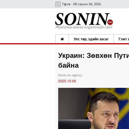
Пүрэв - 08 сарын 06, 2026
Улс төр, эдийн засаг
Гэмт 
Украин: Зөвхөн Пут
байна
Sonin.mn agency
2025.10.06