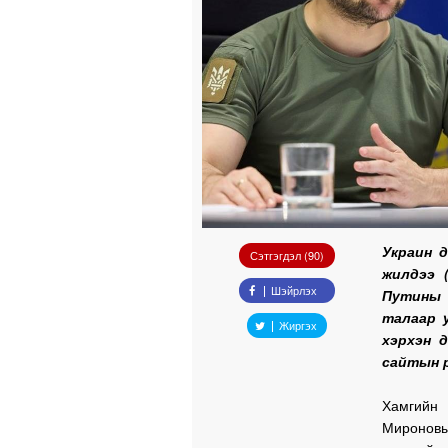
Украин 
Сэтгэгдэл (90)
жилдээ 
Шэйрлэх
Путины 
талаар 
Жиргэх
хэрхэн 
сайтын р
Хамгийн
Мироновы