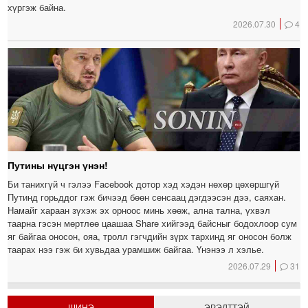
хүргэж байна.
2026.07.30
4
Путины нүцгэн үнэн!
Би танихгүй ч гэлээ Facebook дотор хэд хэдэн нөхөр цөхөршгүй
Путинд горьддог гэж бичээд бөөн сенсаац дэгдээсэн дээ, саяхан.
Намайг хараан зүхэж эх орноос минь хөөж, ална тална, үхвэл
таарна гэсэн мөртлөө цаашаа Share хийгээд байсныг бодохлоор сум
яг байгаа оносон, ояа, тролл гэгчдийн зүрх тархинд яг оносон болж
таарах нээ гэж би хувьдаа урамшиж байгаа. Үнэнээ л хэлье.
2026.07.29
31
ШИНЭ
ЭРЭЛТТЭЙ