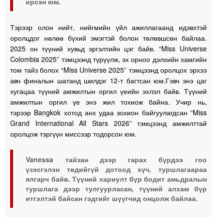
ирсэн юм.
Тэрээр олон нийт, нийгмийн үйл ажиллагаанд идэвхтэй
оролцдог нөлөө бүхий эмэгтэй болон төлөвшсөн байлаа.
2025 он түүний хувьд эргэлтийн цэг байв. “Miss Universe
Colombia 2025” тэмцээнд түрүүлж, эх орноо дэлхийн хамгийн
том тайз болох “Miss Universe 2025” тэмцээнд оролцох эрхээ
авч финалын шатанд шилдэг 12-т багтсан юм.Гэвч энэ цаг
хугацаа түүний амжилтын оргил үеийн эхлэл байв. Түүний
амжилтын оргил үе энэ жил тохиож байна. Учир нь,
тэрээр Bangkok хотод анх удаа зохион байгуулагдсан “Miss
Grand International All Stars 2026” тэмцээнд амжилттай
оролцож тэргүүн миссээр тодорсон юм.
Vanessa тайзан дээр гарах бүрдээ гоо
үзэсгэлэн төдийгүй дотоод хүч, туршлагаараа
ялгарч байв. Түүний хариулт бүр бодит амьдралын
туршлага дээр тулгуурласан, түүний алхам бүр
итгэлтэй байсан гэдгийг шүүгчид онцолж байлаа.