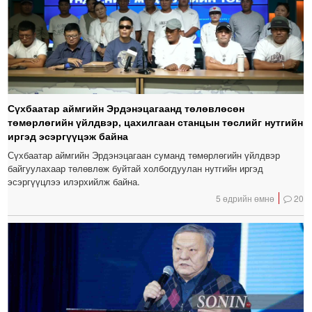
Сүхбаатар аймгийн Эрдэнэцагаанд төлөвлөсөн
төмөрлөгийн үйлдвэр, цахилгаан станцын төслийг нутгийн
иргэд эсэргүүцэж байна
Сүхбаатар аймгийн Эрдэнэцагаан суманд төмөрлөгийн үйлдвэр
байгуулахаар төлөвлөж буйтай холбогдуулан нутгийн иргэд
эсэргүүцлээ илэрхийлж байна.
5 өдрийн өмнө
20