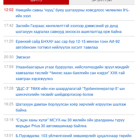
12:02
Нөөцийн савны “нууц” буюу шатахууны хомсдлоос чөлөөлөх 9%-
ийн зээл
17:42
Засгийн Газраас хөнгөлөлттэй зээлээр дэмжсэний үр дүнд
шатахуун хадгалах савнууд эхнээсээ ашиглалтад орж байна
11:20
Ерөнхий сайд БНХАУ-аас сар бүр 12-15 мянган тонн АИ-92
автобензин тогтмол нийлүүлэх хүсэлт тавилаа
20:30
Эмгэнэл
17:59
Улаанбаатарын утааг бууруулах, нийслэлчүүдийн эрүүл мэндийг
хамгаалах төслийг “Чингис хаан баялгийн сан нэгдэл” ХХК-тай
хамтран хэрэгжүүлнэ
17:28
"ДЦС-3” ТӨХК-ийн нэн шаардлагатай “Турбингенератор-5”-ын
шинэчлэлийн төсвийг шийдвэрлэхээр болов
16:25
Шатахуун дамлан борлуулсан хоёр зөрчлийг илрүүлэн шалгаж
байна
13:18
“Сэцэн ханы хүлэг” МСУХ-ны 30 жилийн ойн уралдааны түрүү
морьдыг Prius 30 автомашинаар байлна
13:01
Б.Пүрэвдагва: 103 үйлчилгээний зөвшөөрлийг цуцалснаар төрийн