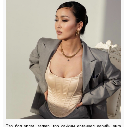
Тэр бол урлаг, загвар, гоо сайхны ертөнцөд өөрийн өнгө