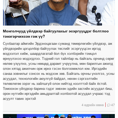
Монголчууд үйлдвэр байгуулахыг эсэргүүцдэг болтлоо
тэнэгэрчихсэн гэж үү?
Сүхбаатар аймгийн Эрдэнэцагаан суманд төмөрлөгийн үйлдвэр, аж
үйлдвэрийн цогцолбор байгуулах төслийг эсэргүүцсэн иргэд
мэдээлэл хийж, шаардлагатай бол бүх хэлбэрийн тэмцэл
өрнүүлэхээ мэдэгдлээ. Тэдний гол тайлбар нь байгаль орчинд сөрөг
нөлөө үзүүлнэ, усны нөөцөд дарамт учруулна, мөн барилгын ажилд
олон хятад ажилчин орж ирнэ гэсэн болгоомжлол юм. Иргэдийн
санаа зовнилыг сонсох нь мэдээж зөв. Байгаль орчны үнэлгээ, усны
асуудал, технологийн аюулгүй байдал, нөхөн сэргээлтийн
төлөвлөгөө зэрэг нь зайлшгүй олон нийтэд нээлттэй байх ёстой.
Томоохон үйлдвэр барина гэдэг зөвхөн эдийн засгийн асуудал биш,
орон нутгийн иргэдийн амьдралтай холбоотой асуудал учраас тэд
асуулт тавих эрхтэй
4 өдрийн өмнө
47