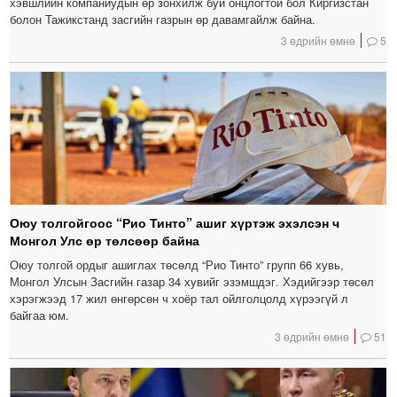
хэвшлийн компаниудын өр зонхилж буй онцлогтой бол Киргизстан
болон Тажикстанд засгийн газрын өр давамгайлж байна.
3 өдрийн өмнө
5
Оюу толгойгоос “Рио Тинто” ашиг хүртэж эхэлсэн ч
Монгол Улс өр төлсөөр байна
Оюу толгой ордыг ашиглах төсөлд “Рио Тинто” групп 66 хувь,
Монгол Улсын Засгийн газар 34 хувийг эзэмшдэг. Хэдийгээр төсөл
хэрэгжээд 17 жил өнгөрсөн ч хоёр тал ойлголцолд хүрээгүй л
байгаа юм.
3 өдрийн өмнө
51