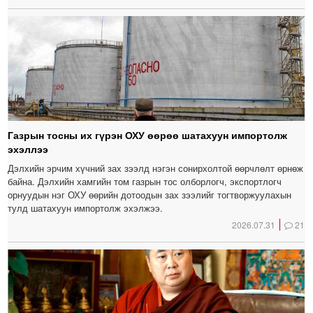
Газрын тосны их гүрэн ОХУ өөрөө шатахуун импортолж
эхэллээ
Дэлхийн эрчим хүчний зах зээлд нэгэн сонирхолтой өөрчлөлт өрнөж
байна. Дэлхийн хамгийн том газрын тос олборлогч, экспортлогч
орнуудын нэг ОХУ өөрийн дотоодын зах зээлийг тогтворжуулахын
тулд шатахуун импортолж эхэлжээ.
2026.07.31
21