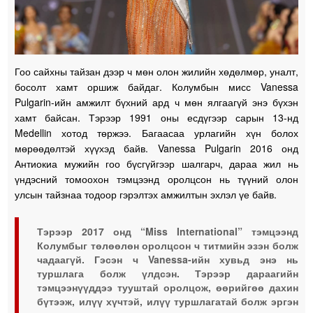
Гоо сайхны тайзан дээр ч мөн олон жилийн хөдөлмөр, уналт,
босолт хамт оршиж байдаг. Колумбын мисс Vanessa
Pulgarin-ийн амжилт бүхний ард ч мөн ялгаагүй энэ бүхэн
хамт байсан. Тэрээр 1991 оны есдүгээр сарын 13-нд
Medellin хотод төржээ. Багаасаа урлагийн хүн болох
мөрөөдөлтэй хүүхэд байв. Vanessa Pulgarin 2016 онд
Антиокиа мужийн гоо бүсгүйгээр шалгарч, дараа жил нь
үндэсний томоохон тэмцээнд оролцсон нь түүний олон
улсын тайзнаа тодоор гэрэлтэх амжилтын эхлэл үе байв.
Тэрээр 2017 онд “Miss International” тэмцээнд
Колумбыг төлөөлөн оролцсон ч титмийн эзэн болж
чадаагүй. Гэсэн ч Vanessa-ийн хувьд энэ нь
туршлага болж үлдсэн. Тэрээр дараагийн
тэмцээнүүддээ тууштай оролцож, өөрийгөө дахин
бүтээж, илүү хүчтэй, илүү туршлагатай болж эргэн