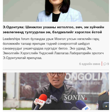
Э.Одонтуяа: Шинжлэх ухааны нотолгоо, эмч, эм зүйчийн
зөвлөгөөнд тулгуурлан эм, бэлдмэлийг хэрэглэх ёстой
Leaderships forum буландаа урьж Монгол улсын хөгжлийн гарц
боломжийн талаар ярилцаж тэдний сонирхолтой шийдэл
санаануудыг уншигчдадаа хүргэдэг билээ. Энэ удаад Эм,
Эмнэлгийн Хэрэгслийн Үндэсний Лавлагаа Лабораторийн эрхлэгч
Э.Одонтуяатай ярилцлаа.
6 өдрийн өмнө
9