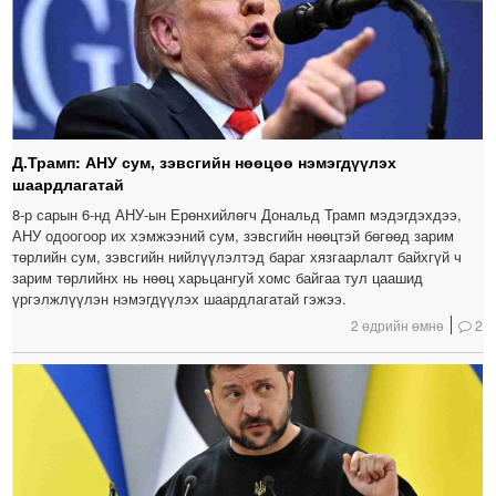
Д.Трамп: АНУ сум, зэвсгийн нөөцөө нэмэгдүүлэх
шаардлагатай
8-р сарын 6-нд АНУ-ын Ерөнхийлөгч Дональд Трамп мэдэгдэхдээ,
АНУ одоогоор их хэмжээний сум, зэвсгийн нөөцтэй бөгөөд зарим
төрлийн сум, зэвсгийн нийлүүлэлтэд бараг хязгаарлалт байхгүй ч
зарим төрлийнх нь нөөц харьцангуй хомс байгаа тул цаашид
үргэлжлүүлэн нэмэгдүүлэх шаардлагатай гэжээ.
2 өдрийн өмнө
2