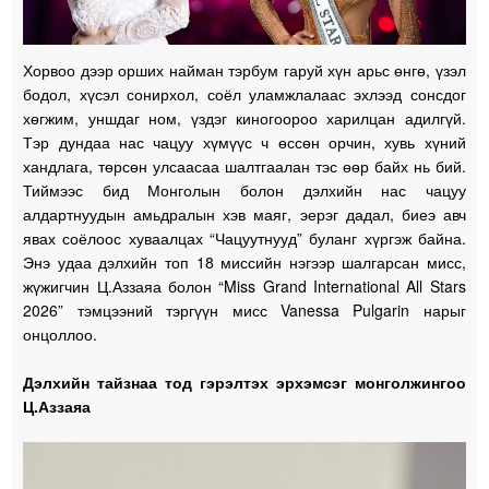
Хорвоо дээр орших найман тэрбум гаруй хүн арьс өнгө, үзэл
бодол, хүсэл сонирхол, соёл уламжлалаас эхлээд сонсдог
хөгжим, уншдаг ном, үздэг киногоороо харилцан адилгүй.
Тэр дундаа нас чацуу хүмүүс ч өссөн орчин, хувь хүний
хандлага, төрсөн улсаасаа шалтгаалан тэс өөр байх нь бий.
Тиймээс бид Монголын болон дэлхийн нас чацуу
алдартнуудын амьдралын хэв маяг, эерэг дадал, биеэ авч
явах соёлоос хуваалцах “Чацуутнууд” буланг хүргэж байна.
Энэ удаа дэлхийн топ 18 миссийн нэгээр шалгарсан мисс,
жүжигчин Ц.Аззаяа болон “Miss Grand International All Stars
2026” тэмцээний тэргүүн мисс Vanessa Pulgarin нарыг
онцоллоо.
Дэлхийн тайзнаа тод гэрэлтэх эрхэмсэг монголжингоо
Ц.Аззаяа