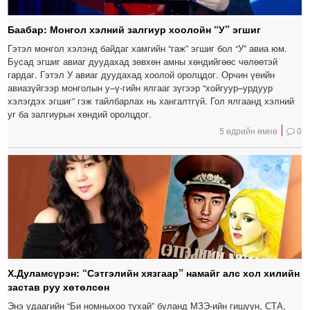
Баабар: Монгол хэлний залгиур хоолойн “У” эгшиг
Гэтэл монгол хэлэнд байдаг хамгийн “гаж” эгшиг бол “У” авиа юм.
Бусад эгшиг авиаг дуудахад зөвхөн амны хөндийгөөс чөлөөтэй
гардаг. Гэтэл У авиаг дуудахад хоолой оролцдог. Орчин үеийн
авиазүйгээр монголын у–ү-гийн ялгааг зүгээр “хойгуур–урдуур
хэлэгдэх эгшиг” гэж тайлбарлах нь хангалтгүй. Гол ялгаанд хэлний
уг ба залгиурын хөндий оролцдог.
5 өдрийн өмнө
0
Х.Дуламсүрэн: “Сэтгэлийн хязгаар” намайг алс хол хилийн
застав руу хөтөлсөн
Энэ удаагийн “Би номныхоо тухай” буланд МЗЭ-ийн гишүүн, СТА,