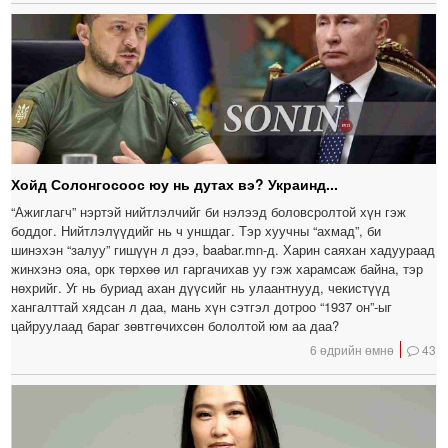
Хойд Солонгосоос юу нь дутах вэ? Украинд...
“Ажиглагч” нэртэй нийтлэлчийг би нэлээд боловсролтой хүн гэж
боддог. Нийтлэлүүдийг нь ч уншдаг. Тэр хуучны “ахмад”, би
шинэхэн “залуу” гишүүн л дээ, baabar.mn-д. Харин саяхан хадуураад
жинхэнэ ояа, орк төрхөө ил гаргачихав уу гэж харамсаж байна, тэр
нөхрийг. Уг нь буриад ахан дүүсийг нь улаантнууд, чекистүүд
хангалттай хядсан л даа, мань хүн сэтгэл дотроо “1937 он”-ыг
цайруулаад бараг зөвтгөчихсөн бололтой юм аа даа?
6 өдрийн өмнө
43