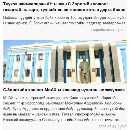
Түүхээ наймаалцсан АН-ынхан С.Зоригийн хөшөөг
газартай нь зарж, түүнийг нь зогсоосон хотын дарга браво
Нийслэлчүүдийг унтаж байх хооронд Төв шуудангийн урд харанхуйн
бизнес өрнөж, С.Зориг агсны хөшөөг “хулгайн” сэдлээр зөөвөрлөжээ.
7 өдрийн өмнө
30
С.Зоригийн хөшөөг МоАХ-ы хашаанд нүүлгэн шилжүүлжээ
МоАХ-ы анхны Ерөнхий зохицуулагч Санжаасүрэнгийн Зоригийн
хөшөөг 11-р хороололд байрладаг Монголын Ардчилсан Холбооны
байр буюу Ардчиллын ордны өмнө байрлуулахаар болсон тухай бид
өмнө нь мэдээлж байсан билээ. Тэгвэл үнэхээр МоАХ-ы анхны
Ерөнхий зохицуулагч Санжаасүрэнгийн Зоригийн хөшөөг нүүлгэжээ.
2026.07.31
9