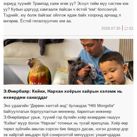
зориуд түүнийг Трампад хаяж өгөв үү? Эсхүл тийм муу систем юм
уу? Кубын цэргүүд хамгаалж байсан ч ёстой “юм” болсонгүй.
Тэднийг, юу болж байгааг ойлгож ядаж байх хооронд арчаад л
өнгөрөв. Ёстой гялалзуулчих юм аа.
2026.07.30
22
Э.Өнөрбаяр: Кейки, Нархан хоёрын хайрын хэлэмж нь
өхөөрдөм санагддаг
Энэ удаагийн “Дөрвөн хөлтэй анд” буландаа "Hilti Mongolia"
байгууллагын борлуулалтын менежер, барилгын инженер
Э.Өнөрбаярыг урьж, түүний гэр бүлийн хоёр өхөөрдөм гишүүн
“Кэйки” муур болон “Нархан” тотиных нь тухай ярилцлаа. Хоёр өөр
төрөл зүйлийн амьтан хэрхэн бие биедээ дасаж, нэгэн дээвэр дор
эв найртай амьдарч буй сонирхолтой мөчүүдээс уншигчдадаа