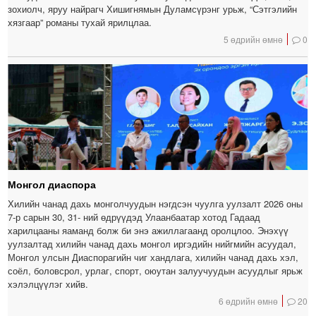
зохиолч, яруу найрагч Хишигнямын Дуламсүрэнг урьж, “Сэтгэлийн
хязгаар” романы тухай ярилцлаа.
5 өдрийн өмнө
0
Монгол диаспора
Хилийн чанад дахь монголчуудын нэгдсэн чуулга уулзалт 2026 оны
7-р сарын 30, 31- ний өдрүүдэд Улаанбаатар хотод Гадаад
харилцааны яаманд болж би энэ ажиллагаанд оролцлоо. Энэхүү
уулзалтад хилийн чанад дахь монгол иргэдийн нийгмийн асуудал,
Монгол улсын Диаспорагийн чиг хандлага, хилийн чанад дахь хэл,
соёл, боловсрол, урлаг, спорт, оюутан залуучуудын асуудлыг ярьж
хэлэлцүүлэг хийв.
6 өдрийн өмнө
20