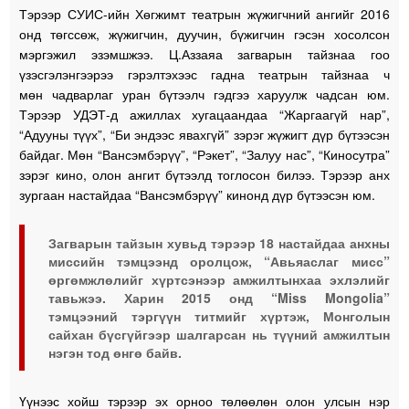
Тэрээр СУИС-ийн Хөгжимт театрын жүжигчний ангийг 2016
онд төгссөж, жүжигчин, дуучин, бүжигчин гэсэн хосолсон
мэргэжил эзэмшжээ. Ц.Аззаяа загварын тайзнаа гоо
үзэсгэлэнгээрээ гэрэлтэхээс гадна театрын тайзнаа ч
мөн чадварлаг уран бүтээлч гэдгээ харуулж чадсан юм.
Тэрээр УДЭТ-д ажиллах хугацаандаа “Жаргаагүй нар”,
“Адууны түүх”, “Би эндээс явахгүй” зэрэг жүжигт дүр бүтээсэн
байдаг. Мөн “Вансэмбэрүү”, “Рэкет”, “Залуу нас”, “Киносутра”
зэрэг кино, олон ангит бүтээлд тоглосон билээ. Тэрээр анх
зургаан настайдаа “Вансэмбэрүү” кинонд дүр бүтээсэн юм.
Загварын тайзын хувьд тэрээр 18 настайдаа анхны
миссийн тэмцээнд оролцож, “Авьяаслаг мисс”
өргөмжлөлийг хүртсэнээр амжилтынхаа эхлэлийг
тавьжээ. Харин 2015 онд “Miss Mongolia”
тэмцээний тэргүүн титмийг хүртэж, Монголын
сайхан бүсгүйгээр шалгарсан нь түүний амжилтын
нэгэн тод өнгө байв.
Үүнээс хойш тэрээр эх орноо төлөөлөн олон улсын нэр