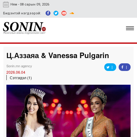
Ням - 08 сарын 09, 2026
Бидэнтэй нэгдээрэй:
Ц.Аззаяа & Vanessa Pulgarin
Улс төр, эдийн засаг
Sonin.mn agency
Гэмт хэрэг
2026.06.04
Сэтгэгдэл (1)
Нийгэм, соёл
Спорт
Easy news