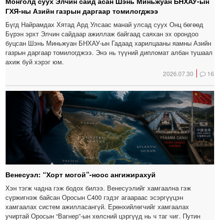
Монголд суух Элчин сайд асан Шэнь Миньжуан БНХАУ-ын
ГХЯ-ны Азийн газрын даргаар томилогджээ
Бүгд Найрамдах Хятад Ард Улсаас манай улсад суух Онц бөгөөд
Бүрэн эрхт Элчин сайдаар ажиллаж байгаад саяхан эх орондоо
буцсан Шэнь Миньжуан БНХАУ-ын Гадаад харилцааны яамны Азийн
газрын даргаар томилогджээ. Энэ нь түүний дипломат албан тушаал
ахиж буй хэрэг юм.
2026.07.30
16
Венесуэл: “Хорт могой”-ноос ангижирахуй
Хэн тэгж чадна гэж бодох билээ. Венесуэлийг хамгаална гэж
сүржигнэж байсан Оросын С400 гэдэг агаараас эсэргүүцэн
хамгаалах систем ажилласангүй. Ерөнхийлөгчийг хамгаалах
учиртай Оросын “Вагнер”-ын хөлсний цэргүүд нь ч таг чиг. Путин