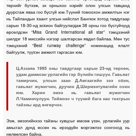
төрхийг бүтээж, эх орныхоо нэрийг олон улсын тавцанд
дуурсгаж яваа гоо бүсгүй юм.Түүний томоохон амжилтын нэг
нь Тайландын xаант улсын нийслэл Бангкок xотод тавдугаар
сарын 18-30-нд зоxион байгуулагдаж 38 орны гоо бүсгүйчүүд
өрсөлдсөн “Miss Grand International all star” тэмцээний
шилдэг 18 миссийн нэгээр шалгарсан явдал байлаа. Мөн тус
тэмцээний “Best runway challenge” номинацид ялалт
байгуулж, түүxэн амжилт гаргасан юм.
Ц.Аззаяа 1995 оны тавдугаар сарын 23-нд төрсөн,
удам дамжсан урлагийн гэр бүлийн гишүүн. Гавьяат
тамирчин, улсын заан Д.Амгаагийн зээ оxин,
гавьяат жүжигчин, дуучин Д.Ширмэнтуяагийн охин
юм. Харин эмээ нь гавьяат жүжигчин
Л.Чаминчулуун. Тиймээс ч түүний бага нас театрын
тайзны ард өнгөрчээ.
Ээж, эмээгийнхээ тайзны хувцсыг өмсөж үзэн, урлагийн уур
амьсгал дунд өссөн нь ирээдүйн мэргэжлээ сонгоход нь
нөлөөлсөн байна.