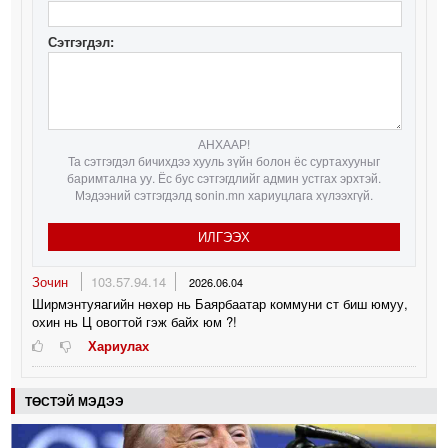
Сэтгэгдэл:
АНХААР!
Та сэтгэгдэл бичихдээ хууль зүйн болон ёс суртахууныг
баримтална уу. Ёс бус сэтгэгдлийг админ устгах эрхтэй.
Мэдээний сэтгэгдэлд sonin.mn хариуцлага хүлээхгүй.
ИЛГЭЭХ
Зочин
103.57.94.14
2026.06.04
Ширмэнтуяагийн нөхөр нь Баярбаатар коммуни ст биш юмуу,
охин нь Ц овогтой гэж байх юм ?!
Хариулах
ТӨСТЭЙ МЭДЭЭ