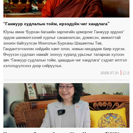
“Ганжуур судлалын тойм, ирээдүйн чиг хандлага”
Юуны өмнө “Бурхан багшийн зарлигийн цоморлиг Ганжуур эрдэнэ”
эрдэм шинжилгээний хурлыг санаачилсан, дэмжсэн, амжилттай
зохион байгуулсан Монголын Бурханы Шашинтны Төв,
Гандантэгчэнлин хийдийн хамт олон, номын нөхдөдөө баяр хүргэе.
Өчүүхэн судлаач намайг энэхүү хуралд урьсныг талархан хүлээн
авч “Ганжуур судлалын тойм, цаашдын чиг хандлага” сэдэвт илтгэл
хэлэлцүүлснээ доор сийрүүлье.
2026.07.31
2