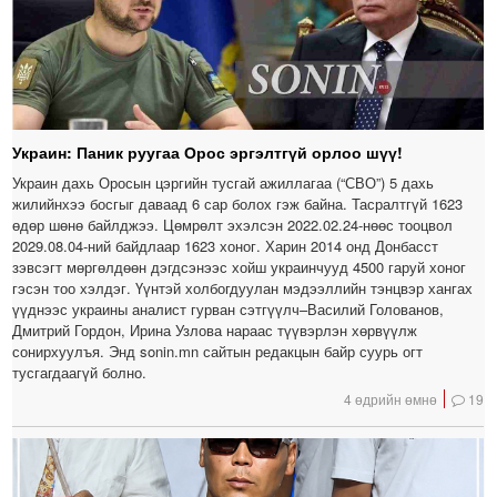
Украин: Паник руугаа Орос эргэлтгүй орлоо шүү!
Украин дахь Оросын цэргийн тусгай ажиллагаа (“СВО”) 5 дахь
жилийнхээ босгыг даваад 6 сар болох гэж байна. Тасралтгүй 1623
өдөр шөнө байлджээ. Цөмрөлт эхэлсэн 2022.02.24-нөөс тооцвол
2029.08.04-ний байдлаар 1623 хоног. Харин 2014 онд Донбасст
зэвсэгт мөргөлдөөн дэгдсэнээс хойш украинчууд 4500 гаруй хоног
гэсэн тоо хэлдэг. Үүнтэй холбогдуулан мэдээллийн тэнцвэр хангах
үүднээс украины аналист гурван сэтгүүлч–Василий Голованов,
Дмитрий Гордон, Ирина Узлова нараас түүвэрлэн хөрвүүлж
сонирхуулъя. Энд sonin.mn сайтын редакцын байр суурь огт
тусгагдаагүй болно.
4 өдрийн өмнө
19