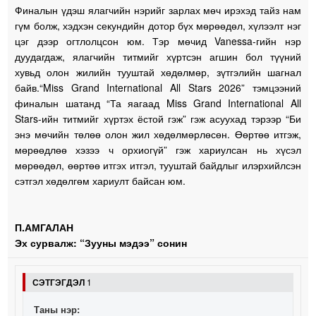
Финалын үдэш ялагчийн нэрийг зарлах мөч ирэхэд тайз нам
гүм болж, хэдхэн секундийн дотор бүх мөрөөдөл, хүлээлт нэг
цэг дээр огтлолцсон юм. Тэр мөчид Vanessa-гийн нэр
дуудагдаж, ялагчийн титмийг хүртсэн агшин бол түүний
хувьд олон жилийн тууштай хөдөлмөр, зүтгэлийн шагнал
байв.“Miss Grand International All Stars 2026” тэмцээний
финалын шатанд “Та яагаад Miss Grand International All
Stars-ийн титмийг хүртэх ёстой гэж” гэж асуухад тэрээр “Би
энэ мөчийн төлөө олон жил хөдөлмөрлөсөн. Өөртөө итгэж,
мөрөөдлөө хэзээ ч орхиогүй” гэж хариулсан нь хүсэл
мөрөөдөл, өөртөө итгэх итгэл, тууштай байдлыг илэрхийлсэн
сэтгэл хөдөлгөм хариулт байсан юм.
П.АМГАЛАН
Эх сурвалж: “Зууны мэдээ” сонин
СЭТГЭГДЭЛ
1
Таны нэр: