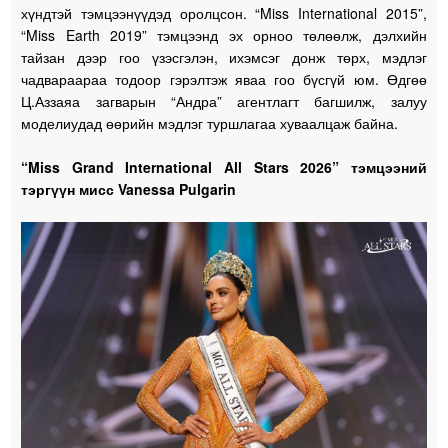
хүндтэй тэмцээнүүдэд оролцсон. “Miss International 2015”,
“Miss Earth 2019” тэмцээнд эх орноо төлөөлж, дэлхийн
тайзан дээр гоо үзэсгэлэн, ихэмсэг донж төрх, мэдлэг
чадвараараа тодоор гэрэлтэж яваа гоо бүсгүй юм. Өдгөө
Ц.Аззаяа загварын “Андра” агентлагт багшилж, залуу
моделиудад өөрийн мэдлэг туршлагаа хуваалцаж байна.
“Miss Grand International All Stars 2026” тэмцээний
тэргүүн мисс Vanessa Pulgarin