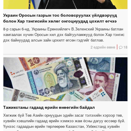
Украин Оросын газрын тос боловсруулах үйлдвэрүүд
болон Хар тэнгисийн хөлөг онгоцнуудад цохилт өгчээ
8-р сарын 6-нд, Украины Ерөнхийлөгч В.Зеленский Украины батлан ​​
хамгаалах хүчин Оросын хил дэх байгууламжууд болон Хар тэнгис
дэх байнуудад алсын зайн цохилт өгсөн гэдгийг батлав.
2 өдрийн өмнө
18
Тажикстаны гадаад өрийн өнөөгийн байдал
Хөгжиж буй Төв Азийн орнуудын эдийн засаг тэлэхийн хэрээр төв,
хувийн хэвшлийн гадаад өрийн хэмжээ жам ёсны дагуу өссөөр буй.
Үүнээс гадаадын өрийн төрлөөрөө Казахстан, Узбекстанд хувийн