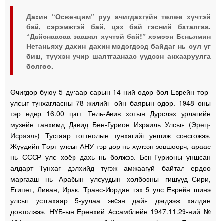
Дахин “Освенцим” руу ачигдахгүйн төлөө хүчтэй
бай, сэрэмжтэй бай, цэх бай гэсний баталгаа.
“Дайснаасаа заавал хүчтэй бай!” хэмээн Беньямин
Нетаньяху дахин дахин мэдэгдээд байдаг нь сул үг
биш, түүхэн учир шалтгаанаас үүдсэн анхааруулга
бөлгөө.
Өчигдөр буюу 5 дугаар сарын 14-ний өдөр бол Еврейн төр-
улсыг тунхагласны 78 жилийн ойн баярын өдөр. 1948 оны
тэр өдөр 16.00 цагт Тель-Авив хотын Дүрслэх урлагийн
музейн танхимд Давид Бен-Гурион Израиль Улсын (
Эрец-
Исраэль
) Тусгаар тогтнолын тунхагийг уншиж сонсгожээ.
Жүүдийн Төрт-улсыг АНУ тэр дор нь хүлээн зөвшөөрч, араас
нь СССР улс хоёр дахь нь болжээ. Бен-Гурионы уншсан
алдарт Тунхаг дэлхийд түгэж амжаагүй байтал ердөө
маргааш нь Арабын улсуудын холбооны гишүүд–Сири,
Египет, Ливан, Ирак, Транс-Иордан гэх 5 улс Еврейн шинэ
улсыг устгахаар 5-уулаа эвcэн дайн дэгдээж халдан
довтолжээ. НҮБ-ын Ерөнхий Ассамблейн 1947.11.29-ний №