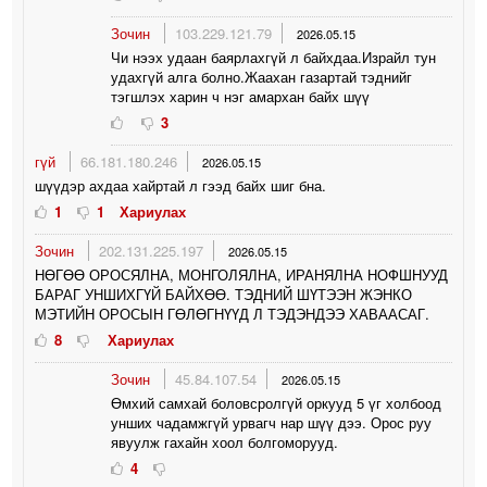
Зочин
103.229.121.79
2026.05.15
Чи нээх удаан баярлахгүй л байхдаа.Израйл тун
удахгүй алга болно.Жаахан газартай тэднийг
тэгшлэх харин ч нэг амархан байх шүү
3
гүй
66.181.180.246
2026.05.15
шүүдэр ахдаа хайртай л гээд байх шиг бна.
1
1
Хариулах
Зочин
202.131.225.197
2026.05.15
НӨГӨӨ ОРОСЯЛНА, МОНГОЛЯЛНА, ИРАНЯЛНА НОФШНУУД
БАРАГ УНШИХГҮЙ БАЙХӨӨ. ТЭДНИЙ ШҮТЭЭН ЖЭНКО
МЭТИЙН ОРОСЫН ГӨЛӨГНҮҮД Л ТЭДЭНДЭЭ ХАВААСАГ.
8
Хариулах
Зочин
45.84.107.54
2026.05.15
Өмхий самхай боловсролгүй оркууд 5 үг холбоод
унших чадамжгүй урвагч нар шүү дээ. Орос руу
явуулж гахайн хоол болгоморууд.
4