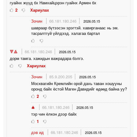
гуайнх жүүд бх Намхайцэрэн гуайнх Армен бх
2
Хариулах
Зочин
66.181.180.246
2026.05.15
шавраар бүтээсэн эрэгтэй. хавирганаас нь эм.
тасралтгүй үйлдээд. халагаа бартал
🔻🔺
66.181.180.246
2026.05.15
дорм тамга. хажидын важрадара бэлгэ.
Хариулах
Зочин
85.9.200.205
2026.05.15
Москвагийн Кремлийн орой дахь таван хошууны
оронд байх ёстой Маген Давидийг өдөөд байна уу?
2
🎄
66.181.180.246
2026.05.15
тэр чин ёлкон дээр байх
1
дэв ид
66.181.180.246
2026.05.15