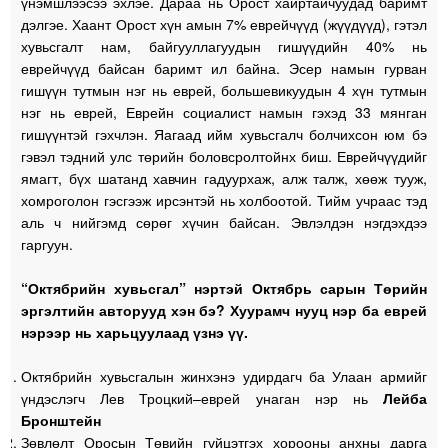
үнэмшлээсээ эхлэе. Дараа нь Орост хайртайчуудад баримт
дэлгэе. Хаант Орост хүн амын 7% еврейчүүд (жүүдүүд), гэтэл
хувьсгалт нам, байгууллагуудын гишүүдийн 40% нь
еврейчүүд байсан баримт ил байна. Эсер намын гурван
гишүүн тутмын нэг нь еврей, большевикуудын 4 хүн тутмын
нэг нь еврей, Еврейн социалист намын гэхэд 33 мянган
гишүүнтэй гэхчлэн. Яагаад ийм хувьсгалч болчихсон юм бэ
гэвэл тэдний улс төрийн боловсролтойнх биш. Еврейчүүдийг
ямагт, бүх шатанд хавчин гадуурхаж, алж талж, хөөж тууж,
хомроголон гэсгээж ирсэнтэй нь холбоотой. Тийм учраас тэд
аль ч нийгэмд сөрөг хүчин байсан. Эвлэлдэн нэгдэхдээ
гаргуун.
“Октябрийн хувьсгал” нэртэй Октябрь сарын Төрийн
эргэлтийн авторууд хэн бэ? Хуурамч нууц нэр ба еврей
нэрээр нь харьцуулаад үзнэ үү.
Октябрийн хувьсгалын жинхэнэ удирдагч ба Улаан армийг
үндэслэгч Лев Троцкий–еврей унаган нэр нь
Лейба
Бронштейн
Зөвлөлт Оросын Төвийн гүйцэтгэх хорооны анхны дарга