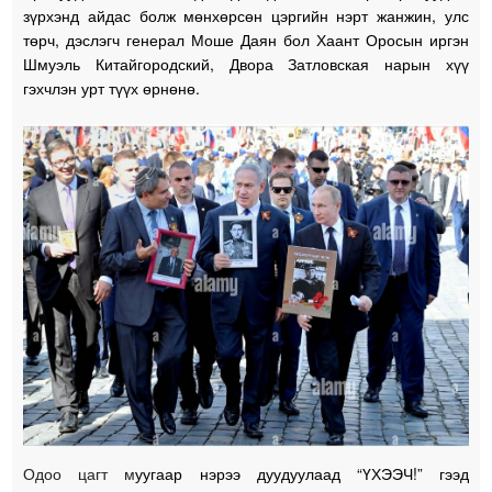
зүрхэнд айдас болж мөнхөрсөн цэргийн нэрт жанжин, улс
төрч, дэслэгч генерал Моше Даян бол Хаант Оросын иргэн
Шмуэль Китайгородский, Двора Затловская нарын хүү
гэхчлэн урт түүх өрнөнө.
Одоо цагт м
уугаар нэрээ дуудуулаад “ҮХЭЭЧ!” гээд