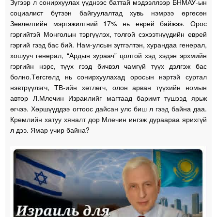
Зүгээр л сонирхуулах үүднээс баттай мэдээллээр БНМАУ-ын
социалист бүтээн байгуулалтад хувь нэмрээ өргөсөн
Зөвлөлтийн мэргэжилтний 17% нь еврей байжээ. Орос
гэргийтэй Монголын тэргүүлэх, толгой сэхээтнүүдийн еврей
гэргий гээд бас бий. Нам-улсын зүтгэлтэн, хурандаа генерал,
хошууч генерал, “Ардын зураач” цолтой хэд хэдэн эрхмийн
гэргийн нэрс, түүх гээд бичвэл чамгүй түүх дэлгэж бас
болно.Төгсгөлд нь сонирхуулахад о
росын нэртэй суртал
нэвтрүүлэгч, ТВ-ийн хөтлөгч, олон арван түүхийн номын
автор Л.Млечин Израилийг магтаад баримт түшээд ярьж
өгчээ. Хөршүүддээ огтоос дайсан улс биш л гээд байна даа.
Кремлийн хатуу хяналт дор Млечин ингэж дураараа ярихгүй
л дээ. Ямар учир байна?