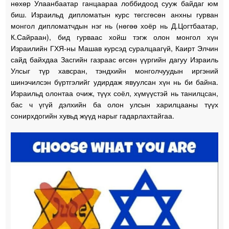
нөхөр Улаанбаатар ганцаараа лоббидоод сууж байдаг юм
биш. Израильд дипломатын курс төгсгөсөн анхны гурван
монгол дипломатчдын нэг нь (нөгөө хоёр нь Д.Цогтбаатар,
К.Сайраан), бид гурваас хойш тэгж олон монгол хүн
Израилийн ГХЯ-ны Машав курсэд суралцаагүй, Каирт Элчин
сайд байхдаа Засгийн газраас өгсөн үүргийн дагуу Израиль
Улсыг түр хавсран, тэндхийн монголчуудын иргэний
шинэчилсэн бүртгэлийг удирдаж явуулсан хүн нь би байна.
Израильд олонтаа очиж, түүх соёл, хүмүүстэй нь танилцсан,
бас ч үгүй дэлхийн ба олон улсын харилцааны түүх
сонирхдогийн хувьд жүүд нарыг гадарлахтайгаа.