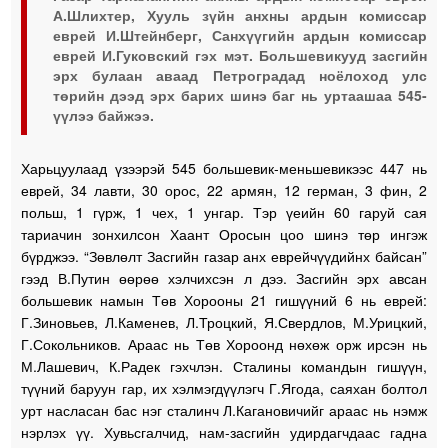
А.Шлихтер, Хууль зүйн анхны ардын комиссар
еврей И.Штейнберг, Санхүүгийн ардын комиссар
еврей И.Гуковский гэх мэт. Большевикууд засгийн
эрх булаан аваад Петроградад ноёлоход улс
төрийн дээд эрх барих шинэ баг нь уртаашаа 545-
үүлээ байжээ.
Харьцуулаад үзээрэй 545 большевик-меньшевикээс 447 нь
еврей, 34 лавти, 30 орос, 22 армян, 12 герман, 3 фин, 2
польш, 1 гүрж, 1 чех, 1 унгар. Тэр үеийн 60 гаруй сая
тариачин зонхилсон Хаант Оросын цоо шинэ төр ингэж
бүрджээ. “Зөвлөлт Засгийн газар анх еврейчүүдийнх байсан”
гээд В.Путин өөрөө хэлчихсэн л дээ. Засгийн эрх авсан
большевик намын Төв Хорооны 21 гишүүний 6 нь еврей:
Г.Зиновьев, Л.Каменев, Л.Троцкий, Я.Свердлов, М.Урицкий,
Г.Сокольников. Араас нь Төв Хороонд нөхөж орж ирсэн нь
М.Лашевич, К.Радек гэхчлэн. Сталины командын гишүүн,
түүний баруун гар, их хэлмэгдүүлэгч Г.Ягода, саяхан болтол
урт насласан бас нэг сталинч Л.Кагановичийг араас нь нэмж
нэрлэх үү. Хувьсгалчид, нам-засгийн удирдагчдаас гадна