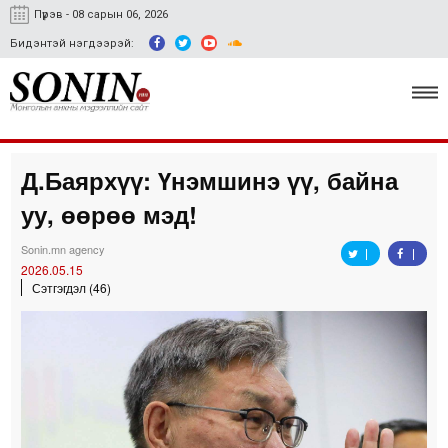
Пүрэв - 08 сарын 06, 2026
Бидэнтэй нэгдээрэй:
Д.Баярхүү: Үнэмшинэ үү, байна
Улс төр, эдийн засаг
уу, өөрөө мэд!
Гэмт хэрэг
Sonin.mn agency
Нийгэм, соёл
2026.05.15
Сэтгэгдэл (46)
Спорт
Easy news