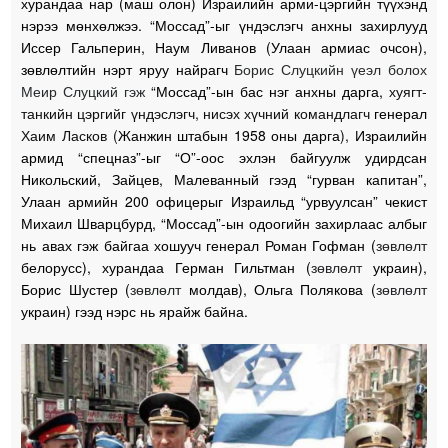
хурандаа нар (маш олон) Израилийн арми-цэргийн түүхэнд
нэрээ мөнхөлжээ. “Моссад”-ыг үндэслэгч анхны захирлууд
Иссер Гальперин, Наум Ливанов (Улаан армиас очсон),
зөвлөлтийн нэрт яруу найрагч
Борис Слуцкийн үеэл болох
Меир Слуцкий гэж
“Моссад”-ын бас нэг анхны дарга,
хуягт-
танкийн цэргийг үндэслэгч, нисэх хүчний командлагч
генерал
Хаим Ласков (
Жанжин штабын 1958 оны дарга
),
Израилийн
армид “спецназ”-ыг “О”-оос эхлэн байгуулж удирдсан
Никольский, Зайцев, Малеванный гээд “гурван капитан”,
Улаан армийн 200 офицерыг Израильд “урвуулсан” чекист
Михаил Шварцбурд, “Моссад”-ын одоогийн захирлаас албыг
нь авах гэж байгаа хошууч генерал Роман Гофман (
зөвлөлт
белорусс), хурандаа Герман Гильтман (
зөвлөлт
украин),
Борис Шустер (
зөвлөлт
молдав), Ольга Полякова (
зөвлөлт
украин) гээд нэрс нь ярайж байна.