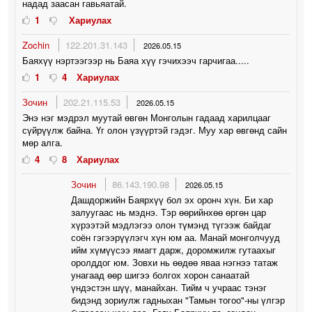
надад заасан гавьяатай.
1
Хариулах
Zochin
122.201.31.143
2026.05.15
Баяхүү нэртээгээр нь Баяа хүү гэчихээч гарчигаа.....
1
4
Хариулах
Зочин
202.21.115.53
2026.05.15
Энэ нэг мэдрэл муутай өвгөн Монголын гадаад харилцааг
сүйрүүлж байна. Үг олон үзүүртэй гэдэг. Муу хар өвгөнд сайн
мөр алга.
4
8
Хариулах
Зочин
86.143.190.98
2026.05.15
Дашдоржийн Баярхүү бол эх оронч хүн. Би хар
залуугаас нь мэднэ. Тэр өөрийнхөө өргөн цар
хүрээтэй мэдлэгээ олон түмэнд түгээж байдаг
соён гэгээрүүлэгч хүн юм аа. Манай монголчууд
ийм хүмүүсээ ямагт дарж, доромжилж гутаахыг
оролддог юм. Зовхи нь өөдөө яваа нэгнээ татаж
унагаад өөр шигээ болгох хорон санаатай
үндэстэн шүү, манайхан. Тийм ч учраас тэнэг
бидэнд зориулж гадныхан "Тамын тогоо"-ны үлгэр