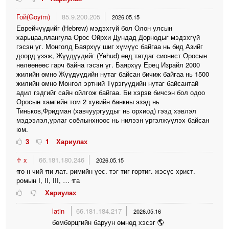
Гой(Goyim)
85.9.200.205
2026.05.15
Еврейчүүдийг (Hebrew) мэдэхгүй бол Олон улсын
харьцаа,ялангуяа Орос Ойрхи Дундад Дорнодыг мэдэхгүй
гэсэн үг. Монголд Баярхүү шиг хүмүүс байгаа нь бид Азийг
доорд үзэж, Жүүдүүдийг (Yehud) өөд татдаг сионист Оросын
нөлөөнөөс гарч байна гэсэн үг. Баярхүү Ерец Израйл 2000
жилийн өмнө Жүүдүүдийн нутаг байсан бичиж байгаа нь 1500
жилийн өмнө Монгол эртний Түрэгүүдийн нутаг байсантай
адил гэдгийг сайн ойлгож байгаа. Би хэрэв бичсэн бол одоо
Оросын хамгийн том 2 хувийн банкны эзэд нь
Тиньков,Фридман (хавчуургуудыг нь орхиод) гээд хэвлэл
мэдээлэл,урлаг соёлынхноос нь нилээн үргэлжүүлэх байсан
юм.
3
1
Хариулах
♱ x
66.181.180.246
2026.05.15
πо-н чий πи лат. римийн үес. тэг тиг гортиг. жэсүс христ.
ромын I, II, III, … πа
Хариулах
latin
66.181.184.217
2026.05.16
бөмбөрцгийн баруун өмнөд хэсэг 🌎