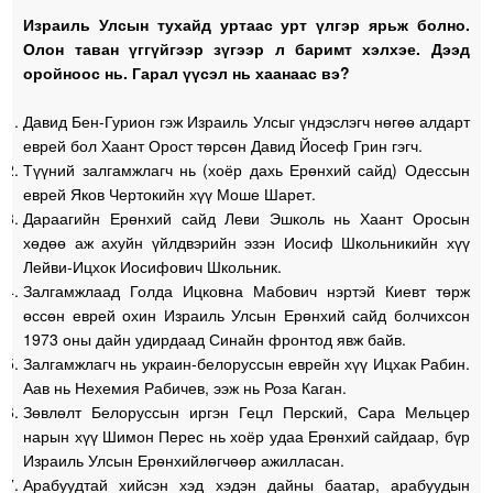
Израиль Улсын тухайд уртаас урт үлгэр ярьж болно.
Олон таван үггүйгээр зүгээр л баримт хэлхэе. Дээд
оройноос нь. Гарал үүсэл нь хаанаас вэ?
Давид Бен-Гурион гэж Израиль Улсыг үндэслэгч нөгөө алдарт
еврей бол Хаант Орост төрсөн Давид Йосеф Грин гэгч.
Түүний залгамжлагч нь (хоёр дахь Ерөнхий сайд) Одессын
еврей Яков Чертокийн хүү Моше Шарет.
Дараагийн Ерөнхий сайд Леви Эшколь нь Хаант Оросын
хөдөө аж ахуйн үйлдвэрийн эзэн Иосиф Школьникийн хүү
Лейви-Ицхок Иосифович Школьник.
Залгамжлаад Голда Ицковна Мабович нэртэй Киевт төрж
өссөн еврей охин Израиль Улсын Ерөнхий сайд болчихсон
1973 оны дайн удирдаад Синайн фронтод явж байв.
Залгамжлагч нь украин-белоруссын еврейн хүү Ицхак Рабин.
Аав нь Нехемия Рабичев, ээж нь Роза Каган.
Зөвлөлт Белоруссын иргэн Гецл Перский, Сара Мельцер
нарын хүү Шимон Перес нь хоёр удаа Ерөнхий сайдаар, бүр
Израиль Улсын Ерөнхийлөгчөөр ажилласан.
Арабуудтай хийсэн хэд хэдэн дайны баатар, арабуудын