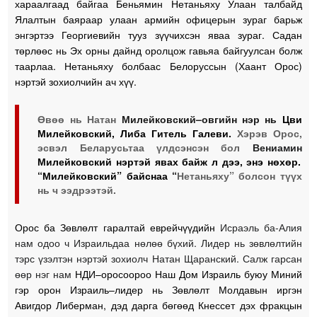
хараалгаад байгаа Беньямин Нетаньяху Улаан талбайд
Ялалтын баяраар улаан армийн офицерын зураг барьж
энгэртээ Георгиевийн тууз зүүчихсэн яваа зураг. Садан
төрлөөс нь Эх орны дайнд оролцож гавьяа байгуулсан болж
таарлаа. Нетаньяху болбаас Белоруссын (Хаант Орос)
нэртэй зохиолчийн ач хүү.
Өвөө нь Натан
Милейковский–овгийн нэр нь
Цви
Милейковский, Либа Гитель Галеви.
Хэрэв Орос,
эсвэл Беларусьтаа үлдсэнсэн бол
Вениамин
Милейковский нэртэй явах байж л дээ, энэ нөхөр.
“Милейковский” байснаа “
Нетаньяху” болсон түүх
нь ч ээдрээтэй.
Орос ба Зөвлөлт гаралтай еврейчүүдийн
Исраэль ба-Алия
нам одоо ч Израильдаа нөлөө бүхий. Лидер нь зөвлөлтийн
тэрс үзэлтэн нэртэй зохиолч Натан Щаранский. Салж гарсан
өөр нэг нам
НДИ–оросоороо Наш Дом Израиль буюу Миний
гэр орон Израиль–лидер нь Зөвлөлт Молдавын иргэн
Авигдор Либерман, дэд дарга бөгөөд Кнессет дэх фракцын