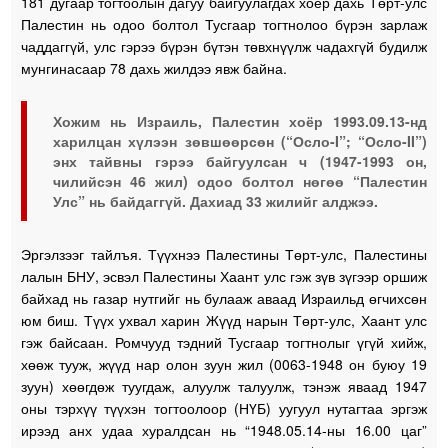
181 дугаар тогтоолын дагуу байгуулагдах хоёр дахь Төрт-улс
Палестин нь одоо болтол Тусгаар тогтнолоо бүрэн зарлаж
чаддаггүй, улс гэрээ бүрэн бүтэн төвхнүүлж чадахгүй будилж
мунгинасаар 78 дахь жилдээ явж байна.
Хожим нь Израиль, Палестин хоёр 1993.09.13-нд
харилцан хүлээн зөвшөөрсөн (“Осло-I”; “Осло-II”)
энх тайвны гэрээ байгуулсан ч (1947-1993 он,
чилийсэн 46 жил) одоо болтол нөгөө “Палестин
Улс” нь байдаггүй. Дахиад 33 жилийг алджээ.
Эргэлзээг тайлъя. Түүхнээ Палестины Төрт-улс, Палестины
лалын БНУ, эсвэл Палестины Хаант улс гэж зүв зүгээр оршиж
байхад нь газар нутгийг нь булааж аваад Израильд өгчихсөн
юм биш. Түүх ухвал харин Жүүд нарын Төрт-улс, Хаант улс
гэж байсаан. Ромчууд тэдний Тусгаар тогтнолыг үгүй хийж,
хөөж тууж, жүүд нар олон зуун жил (0063-1948 он буюу 19
зуун) хөөгдөж туугдаж, алуулж талуулж, тэнэж яваад 1947
оны тэрхүү түүхэн тогтоолоор (НҮБ) уугуул нутагтаа эргэж
ирээд анх удаа хуралдсан нь “1948.05.14-ны 16.00 цаг”