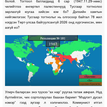
болой. Тогтоол батлагдаад 6 сар (1947.11.29-нөөс)
чилийтлээ өнгөртөл палестинчууд Тусгаар тогтнолоо
зарлахгүй юугаа хийсэн юм бэ? Дэлхийн хамтын
нийгэмлэгээс Тусгаар тогтнолыг нь олгосоор байтал 78 жил
нэгдсэн Төрт-улсаа байгуулсангүй 2026 онд хүргэчихсэн, мөн
азгүй еэ?
Улирч баларсан энэ түүхээ “ах нар” руугаа татаж авчрая. Нүд
бүлтийлгэх, чих сортолзуулах баахан баримт “Мэдлэгт дусал
нэмэр” гээд зүгээр л хэлхчихлээ. Коммунист итгэл