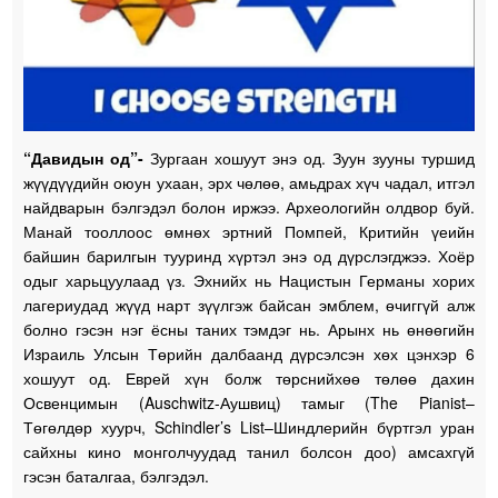
“Давидын од”-
Зургаан хошуут энэ од. Зуун зууны туршид
жүүдүүдийн оюун ухаан, эрх чөлөө, амьдрах хүч чадал, итгэл
найдварын бэлгэдэл болон иржээ. Археологийн олдвор буй.
Манай тооллоос өмнөх эртний Помпей, Критийн үеийн
байшин барилгын тууринд хүртэл энэ од дүрслэгджээ. Хоёр
одыг харьцуулаад үз. Эхнийх нь Нацистын Германы хорих
лагериудад жүүд нарт зүүлгэж байсан эмблем, өчиггүй алж
болно гэсэн нэг ёсны таних тэмдэг нь. Арынх нь өнөөгийн
Израиль Улсын Төрийн далбаанд дүрсэлсэн хөх цэнхэр 6
хошуут од. Еврей хүн болж төрснийхөө төлөө дахин
Освенцимын (Auschwitz-Аушвиц) тамыг (The Pianist–
Төгөлдөр хуурч, Schindler’s List–Шиндлерийн бүртгэл уран
сайхны кино монголчуудад танил болсон доо) амсахгүй
гэсэн баталгаа, бэлгэдэл.