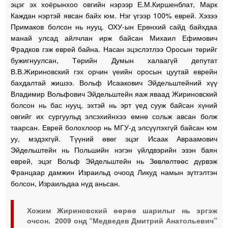
эцэг эх хоёрынхоо овгийн нэрээр Е.М.Киршенблат, Марк
Каждан нэртэй явсан байх юм. Нэг үгээр 100% еврей. Хэзээ
Примаков болсон нь нууц. ОХУ-ын Ерөнхий сайд байхдаа
манай улсад айлчлан ирж байсан Михаил Ефимович
Фрадков гэж еврей байна. Насан эцэслэтлээ Оросын төрийг
бужигнуулсан, Төрийн Думын халаагүй депутат
В.В.Жириновский гэх орчин үеийн оросын цуутай еврейн
бахдалтай жишээ. Вольф Исаакович Эйдельштейний хүү
Владимир Вольфович Эйдельштейн яаж яваад Жириновский
болсон нь бас нууц, эхтэй нь эрт үед сууж байсан хүний
овгийг их сургуульд элсэхийнхээ өмнө сольж авсан болж
таарсан. Еврей болохлоор нь МГУ-д элсүүлэхгүй байсан юм
уу, мэдэхгүй. Түүний өвөг эцэг Исаак Авраамович
Эйдельштейн нь Польшийн нэгэн үйлдвэрийн эзэн баян
еврей, эцэг Вольф Эйдельштейн нь Зөвлөлтөөс дүрвэж
Францаар дамжин Израильд очоод Ликуд намын зүтгэлтэн
болсон, Израильдаа нүд аньсан.
Хожим Жириновский өөрөө шарилыг нь эргэж
очсон. 2009 онд “Медведев Дмитрий Анатольевич”