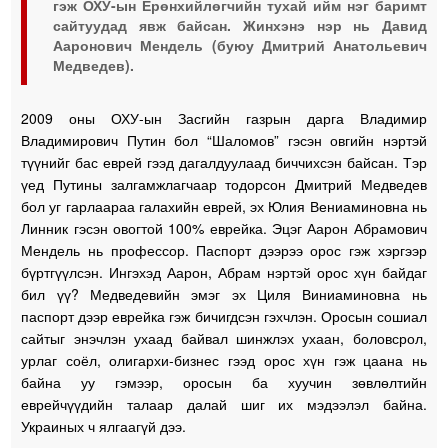
гэж ОХУ-ын Ерөнхийлөгчийн тухай ийм нэг баримт
сайтуудад явж байсан. Жинхэнэ нэр нь Давид
Ааронович Мендель (буюу Дмитрий Анатольевич
Медведев).
2009 оны ОХУ-ын Засгийн газрын дарга Владимир
Владимирович Путин бол “Шаломов” гэсэн овгийн нэртэй
түүнийг бас еврей гээд дагалдуулаад биччихсэн байсан. Тэр
үед Путины залгамжлагчаар тодорсон Дмитрий Медведев
бол уг гарлаараа галахийн еврей, эх Юлия Вениаминовна нь
Линник гэсэн овогтой 100% еврейка. Эцэг Аарон Абрамович
Мендель нь профессор. Паспорт дээрээ орос гэж хэргээр
бүртгүүлсэн. Ингэхэд Аарон, Абрам нэртэй орос хүн байдаг
бил үү? Медведевийн эмэг эх Циля Виниаминовна нь
паспорт дээр еврейка гэж бичигдсэн гэхчлэн. Оросын сошиал
сайтыг энэчлэн ухаад байвал шинжлэх ухаан, боловсрол,
урлаг соёл, олигархи-бизнес гээд орос хүн гэж цаана нь
байна уу гэмээр, оросын ба хуучин зөвлөлтийн
еврейчүүдийн талаар далай шиг их мэдээлэл байна.
Украиных ч ялгаагүй дээ.