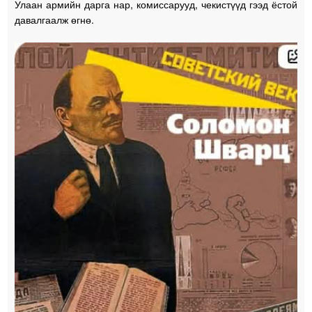
Улаан армийн дарга нар, комиссарууд, чекистүүд гээд ёстой
давалгаалж өгнө.