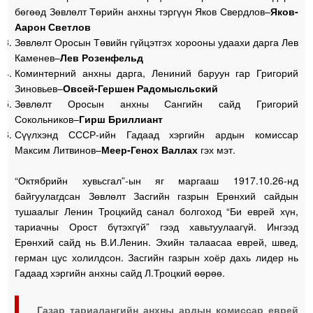
бөгөөд Зөвлөлт Төрийн анхны тэргүүн Яков Свердлов–
Яков-
Аарон Светлов
Зөвлөлт Оросын Төвийн гүйцэтгэх хорооны удаахи дарга Лев
Каменев–
Лев Розенфельд
Коминтерний анхны дарга, Лениний баруун гар Григорий
Зиновьев–
Овсей-Гершен Радомысльский
Зөвлөлт Оросын анхны Сангийн сайд Григорий
Сокольников–
Гирш Бриллиант
Сүүлхэнд СССР-ийн Гадаад хэргийн ардын комиссар
Максим Литвинов–
Меер-Генох Валлах
гэх мэт.
“Октябрийн хувьсгал”-ын яг маргааш 1917.10.26-нд
байгуулагдсан Зөвлөлт Засгийн газрын Ерөнхий сайдын
тушаалыг Ленин Троцкийд санал болгоход “Би еврей хүн,
тариачны Орост бүтэхгүй” гээд хавьтуулаагүй. Ингээд
Ерөнхий сайд нь В.И.Ленин. Эхийн талаасаа еврей, швед,
герман цус холилдсон. Засгийн газрын хоёр дахь лидер нь
Гадаад хэргийн анхны сайд Л.Троцкий өөрөө.
Газар тариалангийн анхны ардын комиссар еврей