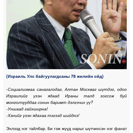
(Израиль Улс байгуулагдсаны 78 жилийн ойд)
-
Социализмаа санагалздаг, Алтан Москваг шүтдэг, одоо
Израилийг үзэн ядаад Ираны талд зогсож буй
монголчууддаа сонин баримт дэлгэчих үү?
-
Уншаад гайхширна!
-
Хэнийг үзэн ядахаа тэгээд шийднэ!
Эхлээд нэг тайлбар. Би гэж жүүд нарыг шүтчихсэн нэг фанат