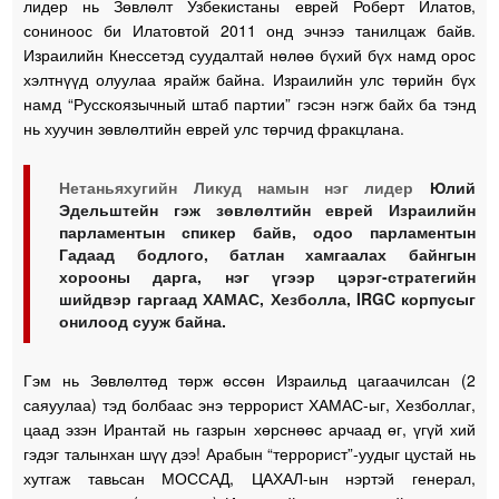
лидер нь Зөвлөлт Узбекистаны еврей Роберт Илатов,
сониноос би Илатовтой 2011 онд эчнээ танилцаж байв.
Израилийн Кнессетэд суудалтай нөлөө бүхий бүх намд орос
хэлтнүүд олуулаа ярайж байна. Израилийн улс төрийн бүх
намд “Русскоязычный штаб партии” гэсэн нэгж байх ба тэнд
нь хуучин зөвлөлтийн еврей улс төрчид фракцлана.
Нетаньяхугийн Ликуд намын нэг лидер
Юлий
Эдельштейн гэж зөвлөлтийн еврей Израилийн
парламентын спикер байв, одоо парламентын
Гадаад бодлого, батлан хамгаалах байнгын
хорооны дарга, нэг үгээр цэрэг-стратегийн
шийдвэр гаргаад ХАМАС, Хезболла, IRGC корпусыг
онилоод сууж байна.
Гэм нь Зөвлөлтөд төрж өссөн Израильд цагаачилсан (2
саяуулаа) тэд болбаас энэ террорист ХАМАС-ыг, Хезболлаг,
цаад эзэн Ирантай нь газрын хөрснөөс арчаад өг, үгүй хий
гэдэг талынхан шүү дээ! Арабын “террорист”-уудыг цустай нь
хутгаж тавьсан МОССАД, ЦАХАЛ-ын нэртэй генерал,