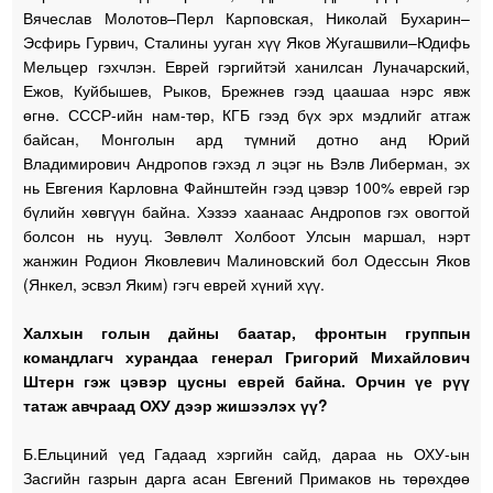
Вячеслав Молотов–Перл Карповская, Николай Бухарин–
Эсфирь Гурвич, Сталины ууган хүү Яков Жугашвили–Юдифь
Мельцер гэхчлэн. Еврей гэргийтэй ханилсан Луначарский,
Ежов, Куйбышев, Рыков, Брежнев гээд цаашаа нэрс явж
өгнө. СССР-ийн нам-төр, КГБ гээд бүх эрх мэдлийг атгаж
байсан, Монголын ард түмний дотно анд Юрий
Владимирович Андропов гэхэд л эцэг нь Вэлв Либерман, эх
нь Евгения Карловна Файнштейн гээд цэвэр 100% еврей гэр
бүлийн хөвгүүн байна. Хэзээ хаанаас Андропов гэх овогтой
болсон нь нууц. Зөвлөлт Холбоот Улсын маршал, нэрт
жанжин Родион Яковлевич Малиновский бол Одессын Яков
(Янкел, эсвэл Яким) гэгч еврей хүний хүү.
Халхын голын дайны баатар, фронтын группын
командлагч хурандаа генерал Григорий Михайлович
Штерн гэж цэвэр цусны еврей байна. Орчин үе рүү
татаж авчраад ОХУ дээр жишээлэх үү?
Б.Ельциний үед Гадаад хэргийн сайд, дараа нь ОХУ-ын
Засгийн газрын дарга асан Евгений Примаков нь төрөхдөө