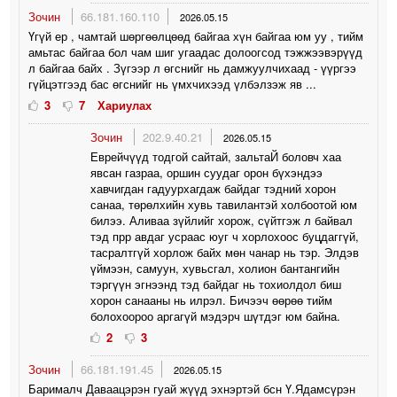
Зочин
66.181.160.110
2026.05.15
Үгүй ер , чамтай шөргөөлцөөд байгаа хүн байгаа юм уу , тийм
амьтас байгаа бол чам шиг угаадас долоогсод тэжжээвэрүүд
л байгаа байх . Зүгээр л өгснийг нь дамжуулчихаад - үүргээ
гүйцэтгээд бас өгснийг нь үмхчихээд үлбэлзэж яв ...
3
7
Хариулах
Зочин
202.9.40.21
2026.05.15
Еврейчүүд тодгой сайтай, зальтаЙ боловч хаа
явсан газраа, оршин суудаг орон бүхэндээ
хавчигдан гадуурхагдаж байдаг тэдний хорон
санаа, төрөлхийн хувь тавилантэй холбоотой юм
билээ. Аливаа зүйлийг хорож, сүйтгэж л байвал
тэд прр авдаг усраас юуг ч хорлохоос буцдаггүй,
тасралтгүй хорлож байх мөн чанар нь тэр. Элдэв
үймээн, самуун, хувьсгал, холион бантангийн
тэргүүн эгнээнд тэд байдаг нь тохиолдол биш
хорон санааны нь илрэл. Бичээч өөрөө тийм
болохоороо аргагүй мэдэрч шүтдэг юм байна.
2
3
Зочин
66.181.191.45
2026.05.15
Барималч Даваацэрэн гуай жүүд эхнэртэй бсн Ү.Ядамсүрэн