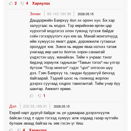
2
4
Хариулах
Зочин
86.143.190.98
2026.05.15
Дашдоржийн Баярхүү бол эх оронч хүн. Би хар
залуугаас нь мэднэ. Тэр өөрийнхөө өргөн цар
хүрээтэй мэдлэгээ олон түмэнд түгээж байдаг
соён гэгээрүүлэгч хүн юм аа. Манай монголчууд
ийм хүмүүсээ ямагт дарж, доромжилж гутаахыг
оролддог юм. Зовхи нь өөдөө яваа нэгнээ татаж
унагаад өөр шигээ болгох хорон санаатай
үндэстэн шүү, манайхан. Тийм ч учраас тэнэг
бидэнд зориулж гадныхан "Тамын тогоо"-ны үлгэр
бүтээж "Үхэр монгол" гэдэг "цол" олгосон шүү
дээ. Гэвч Баярхүү та, гандан буурахгүй бичээд
байгаарай. Тэдний шээс нь гоожоод жорлон
дээрээ суугаад хоцрох тавилантай. Тийм учир бүү
шантар. Амжилт ерөөе.
1
Дэл
202.55.188.91
2026.05.15
Еврей нарт дургүй байдаг нь үе удмаараа дээрэлхүүлж
байсан гээд л одоо тэгээд хүмүүс алж хядаад газар нутгийн
булааж аваад байгаа нь зөв гэсэн үг биш
4
Хариулах