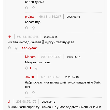
балин дорма
prajna
66.181.184.217
2026.05.16
барам ида
🕎
66.181.180.246
2026.05.15
кислта ихсээд байвал 🎚 нуруун хаахнуур вэ
Хариулах
Menora
202.179.24.59
2026.05.15
Мезуза шиг тавь.
1
Зочин
66.181.180.57
2026.05.18
бабр гэрээс инагш янагшийг онож чадахгүй л байх
шиг
dr
203.98.76.176
2026.05.15
Миний багш еврей хүн байсан. Хүнлэг эрдэмтэй маш их юмыг