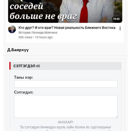
Д.Баярхүү
СЭТГЭГДЭЛ
46
Таны нэр:
Сэтгэгдэл:
АНХААР!
Та сэтгэгдэл бичихдээ хууль зүйн болон ёс суртахууныг