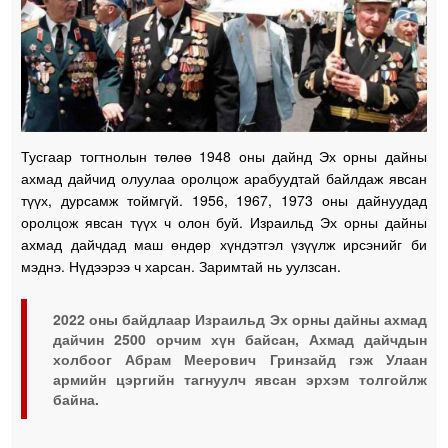
Тусгаар тогтнолын төлөө 1948 оны дайнд Эх орны дайны
ахмад дайчид олуулаа оролцож арабуудтай байлдаж явсан
түүх, дурсамж тоймгүй. 1956, 1967, 1973 оны дайнуудад
оролцож явсан түүх ч олон буй. Израильд Эх орны дайны
ахмад дайчдад маш өндөр хүндэтгэл үзүүлж ирсэнийг би
мэднэ. Нүдээрээ ч харсан. Заримтай нь уулзсан.
2022 оны байдлаар Израильд Эх орны дайны ахмад
дайчин 2500 орчим хүн байсан, Ахмад дайчдын
холбоог Абрам Меерович Гринзайд гэж Улаан
армийн цэргийн тагнуулч явсан эрхэм толгойлж
байна.