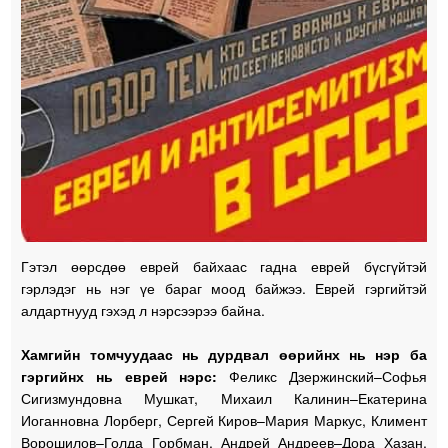
Гэтэл өөрсдөө еврей байхаас гадна еврей бүсгүйтэй
гэрлэдэг нь нэг үе бараг моод байжээ. Еврей гэргийтэй
алдартнууд гэхэд л нэрсээрээ байна.
Хамгийн томчуудаас нь дурдвал өөрийнх нь нэр ба
гэргийнх нь еврей нэрс:
Феликс Дзержинский–Софья
Сигизмундовна Мушкат, Михаил Калинин–Екатерина
Иоганновна Лорберг, Сергей Киров–Мария Маркус, Климент
Ворошилов–Голда Горбман, Андрей Андреев–Дора Хазан,