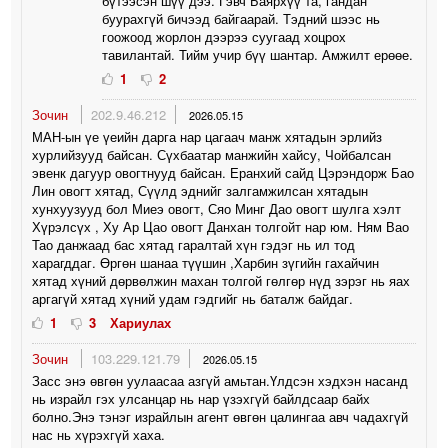
бүтээсэн шүү дээ. Гэвч Баярхүү та, гандан
буурахгүй бичээд байгаарай. Тэдний шээс нь
гоожоод жорлон дээрээ суугаад хоцрох
тавилантай. Тийм учир бүү шантар. Амжилт ерөөе.
1
2
Зочин
202.9.46.212
2026.05.15
МАН-ын үе үеийн дарга нар цагаач манж хятадын эрлийз
хурлийзууд байсан. Сүхбаатар манжийн хайсу, Чойбалсан
эвенк дагуур овогтнууд байсан. Еранхий сайд Цэрэндорж Бао
Лин овогт хятад, Сүүлд эднийг залгамжилсан хятадын
хунхуузууд бол Миеэ овогт, Сяо Минг Дао овогт шулга хэлт
Хүрэлсүх , Ху Ар Цао овогт Данхан толгойт нар юм. Ням Вао
Тао данжаад бас хятад гаралтай хүн гэдэг нь ил тод
харагддаг. Өргөн шанаа түүшин ,Харбин зүгийн гахайчин
хятад хүний дөрвөлжин махан толгой гөлгөр нүд зэрэг нь яах
аргагүй хятад хүний удам гэдгийг нь баталж байдаг.
1
3
Хариулах
Зочин
103.229.121.79
2026.05.15
Засс энэ өвгөн уулаасаа азгүй амьтан.Үлдсэн хэдхэн насанд
нь израйл гэх улсанцар нь нар үзэхгүй байлдсаар байх
болно.Энэ тэнэг израйлын агент өвгөн цалингаа авч чадахгүй
нас нь хүрэхгүй хаха.