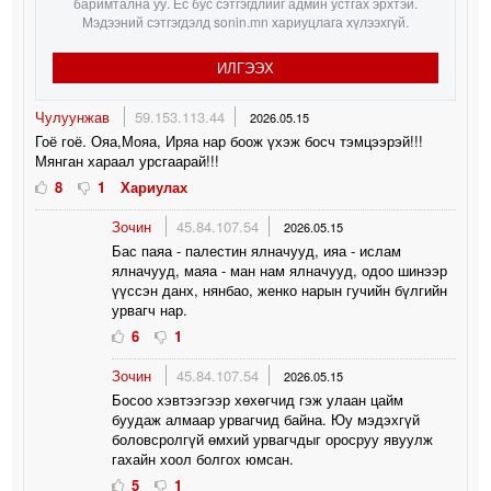
баримтална уу. Ёс бус сэтгэгдлийг админ устгах эрхтэй.
Мэдээний сэтгэгдэлд sonin.mn хариуцлага хүлээхгүй.
ИЛГЭЭХ
Чулуунжав
59.153.113.44
2026.05.15
Гоё гоё. Ояа,Мояа, Иряа нар боож үхэж босч тэмцээрэй!!!
Мянган хараал урсгаарай!!!
8
1
Хариулах
Зочин
45.84.107.54
2026.05.15
Бас паяа - палестин ялначууд, ияа - ислам
ялначууд, маяа - ман нам ялначууд, одоо шинээр
үүссэн данх, нянбао, женко нарын гучийн бүлгийн
урвагч нар.
6
1
Зочин
45.84.107.54
2026.05.15
Босоо хэвтээгээр хөхөгчид гэж улаан цайм
буудаж алмаар урвагчид байна. Юу мэдэхгүй
боловсролгүй өмхий урвагчдыг оросруу явуулж
гахайн хоол болгох юмсан.
5
1