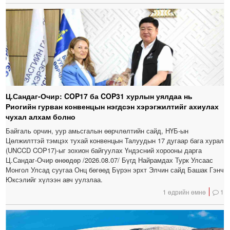
Ц.Сандаг-Очир: COP17 ба COP31 хурлын уялдаа нь
Риогийн гурван конвенцын нэгдсэн хэрэгжилтийг ахиулах
чухал алхам болно
Байгаль орчин, уур амьсгалын өөрчлөлтийн сайд, НҮБ-ын
Цөлжилттэй тэмцэх тухай конвенцын Талуудын 17 дугаар бага хурал
(UNCCD COP17)-ыг зохион байгуулах Үндэсний хорооны дарга
Ц.Сандаг-Очир өнөөдөр /2026.08.07/ Бүгд Найрамдах Турк Улсаас
Монгол Улсад суугаа Онц бөгөөд Бүрэн эрхт Элчин сайд Башак Гэнч
Юксэлийг хүлээн авч уулзлаа.
1 өдрийн өмнө
1