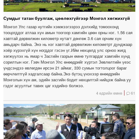
Сумдыг татан буулгаж, цөөлөхгүйгээр Монгол хөгжихгүй
Монгол Улс газар нутгийн хэмжээгээрээ дэлхийд томоохонд
тооцогддог атлаа хүн амын тоогоор хамгийн цөөн орны нэг. 1.56 сая
хавтгай дөрвөлжин километр нутагт дөнгөж 3.6 сая орчим хүн
амьдарч байна. Энэ нь нэг хавтгай дөрвөлжин километрт дунджаар
хоёр хүрэхгүй хүн ногддог гэсэн үг.Ийм нөхцөлд улс орноо жигд
хөгжүүлэх нь ямар ч Засгийн газрын өмнө тулгардаг хамгийн хүнд
сорилтын нэг. Гэвч Монгол Улс өнөөдрийг хүртэл Зөвлөлтийн үеэс
үндсэндээ өвлөгдөн ирсэн 21 аймаг, 330 сумын тогтолцоог бараг
өөрчлөлтгүй хадгалсаар байна.Энэ бүтэц үнэхээр өнөөдрийн
Монголын хүн ам, эдийн засгийн бодит нөхцөлтэй нийцэж байна уу
гэдэг асуултыг тавих цаг хэдийнэ болжээ.
4 өдрийн өмнө
61