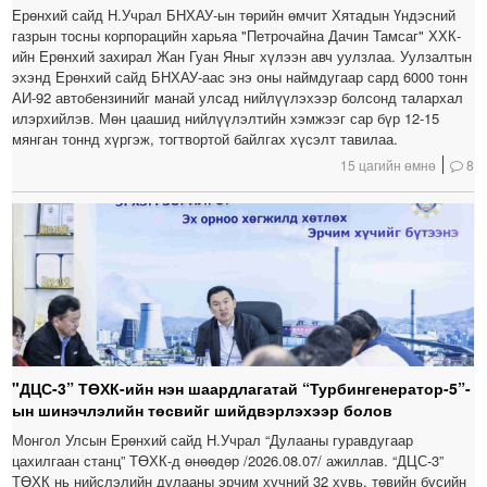
Ерөнхий сайд Н.Учрал БНХАУ-ын төрийн өмчит Хятадын Үндэсний
газрын тосны корпорацийн харьяа "Петрочайна Дачин Тамсаг" ХХК-
ийн Ерөнхий захирал Жан Гуан Яныг хүлээн авч уулзлаа. Уулзалтын
эхэнд Ерөнхий сайд БНХАУ-аас энэ оны наймдугаар сард 6000 тонн
АИ-92 автобензинийг манай улсад нийлүүлэхээр болсонд талархал
илэрхийлэв. Мөн цаашид нийлүүлэлтийн хэмжээг сар бүр 12-15
мянган тоннд хүргэж, тогтвортой байлгах хүсэлт тавилаа.
15 цагийн өмнө
8
"ДЦС-3” ТӨХК-ийн нэн шаардлагатай “Турбингенератор-5”-
ын шинэчлэлийн төсвийг шийдвэрлэхээр болов
Монгол Улсын Ерөнхий сайд Н.Учрал “Дулааны гуравдугаар
цахилгаан станц” ТӨХК-д өнөөдөр /2026.08.07/ ажиллав. “ДЦС-3”
ТӨХК нь нийслэлийн дулааны эрчим хүчний 32 хувь, төвийн бүсийн