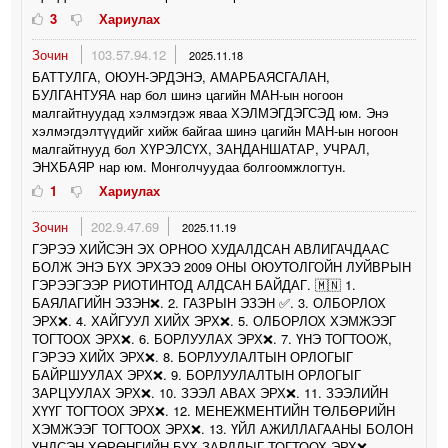
3
Хариулах
Зочин
103.57.94.12
2025.11.18
БАТТУЛГА, ОЮУН-ЭРДЭНЭ, АМАРБАЯСГАЛАН,
БУЛГАНТУЯА нар бол шинэ цагийн МАН-ын ногоон
малгайтнуудад хэлмэгдэж яваа ХЭЛМЭГДЭГСЭД юм. Энэ
хэлмэгдэлтүүдийг хийж байгаа шинэ цагийн МАН-ын ногоон
малгайтнууд бол ХҮРЭЛСҮХ, ЗАНДАНШАТАР, УЧРАЛ,
ЭНХБАЯР нар юм. Монголчуудаа болгоомжлогтун.
1
Хариулах
Зочин
202.9.47.69
2025.11.19
ГЭРЭЭ ХИЙСЭН ЭХ ОРНОО ХУДАЛДСАН АВЛИГАЧДААС
БОЛЖ ЭНЭ БҮХ ЭРХЭЭ 2009 ОНЫ ОЮУТОЛГОЙН ЛУЙВРЫН
ГЭРЭЭГЭЭР РИОТИНТОД АЛДСАН БАЙДАГ. 🇲🇳 1.
БАЯЛАГИЙН ЭЗЭН❌️. 2. ГАЗРЫН ЭЗЭН ✅️. 3. ОЛБОРЛОХ
ЭРХ❌️. 4. ХАЙГУУЛ ХИЙХ ЭРХ❌️. 5. ОЛБОРЛОХ ХЭМЖЭЭГ
ТОГТООХ ЭРХ❌️. 6. БОРЛУУЛАХ ЭРХ❌️. 7. ҮНЭ ТОГТООЖ,
ГЭРЭЭ ХИЙХ ЭРХ❌️. 8. БОРЛУУЛАЛТЫН ОРЛОГЫГ
БАЙРШУУЛАХ ЭРХ❌️. 9. БОРЛУУЛАЛТЫН ОРЛОГЫГ
ЗАРЦУУЛАХ ЭРХ❌️. 10. ЗЭЭЛ АВАХ ЭРХ❌️. 11. ЗЭЭЛИЙН
ХҮҮГ ТОГТООХ ЭРХ❌️. 12. МЕНЕЖМЕНТИЙН ТӨЛБӨРИЙН
ХЭМЖЭЭГ ТОГТООХ ЭРХ❌️. 13. ҮЙЛ АЖИЛЛАГААНЫ БОЛОН
ҮНДСЭН ХӨРӨНГИЙН БҮХ ЗАРДЛЫГ ТОГТООХ ЭРХ❌️.