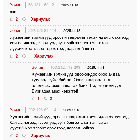
Зочин
66.181.160.12
2025.11.18
зөв
2
Хариулах
Зочин
202.126.89.114
2025.11.18
Хужаагийн эрлийзүүд оросын задралыг тэсэн ядан хүлээгээд
байгаа яагаад гэвэл урд зүгт байгаа элэг нэгт ахан
дүүсийнхээ тэвэрт орох гээд яараад байгаа
2
1
Хариулах
Зочин
103.212.118.203
2025.11.18
Хужаагийн эрлийзүүд одоохондоо орос ахдаа
туслаад гүйж байгаа. Орос задарвал тэд
владивостокоо авна гэх байх. Бид монголчууд
Буриадаа авах хэрэгтэй
1
2
Зочин
202.126.89.114
2025.11.18
Хужаагийн эрлийзүүд оросын задралыг тэсэн ядан хүлээгээд
байгаа яагаад гэвэл урд зүгт байгаа элэг нэгт ахан
дүүсийнхээ тэвэрт орох гээд яараад байгаа
2
Хариулах