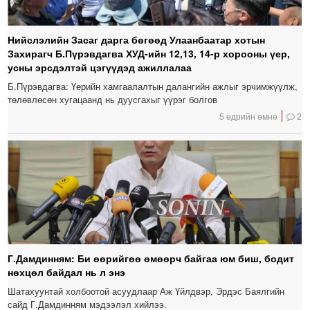
Нийслэлийн Засаг дарга бөгөөд Улаанбаатар хотын
Захирагч Б.Пүрэвдагва ХУД-ийн 12,13, 14-р хорооны үер,
усны эрсдэлтэй цэгүүдэд ажиллалаа
Б.Пүрэвдагва: Үерийн хамгаалалтын далангийн ажлыг эрчимжүүлж,
төлөвлөсөн хугацаанд нь дуусгахыг үүрэг болгов
5 өдрийн өмнө
2
Г.Дамдинням: Би өөрийгөө өмөөрч байгаа юм биш, бодит
нөхцөл байдал нь л энэ
Шатахуунтай холбоотой асуудлаар Аж Үйлдвэр, Эрдэс Баялгийн
сайд Г.Дамдинням мэдээлэл хийлээ.