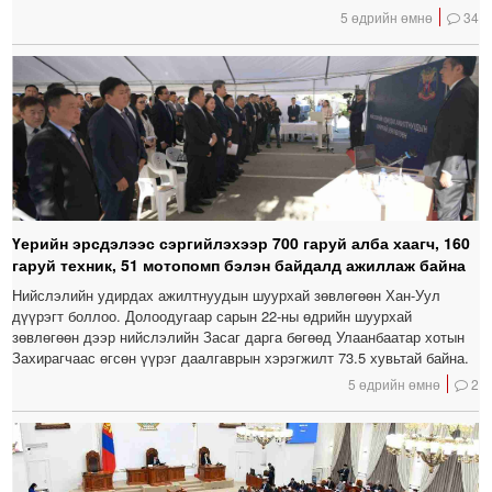
5 өдрийн өмнө
34
Үерийн эрсдэлээс сэргийлэхээр 700 гаруй алба хаагч, 160
гаруй техник, 51 мотопомп бэлэн байдалд ажиллаж байна
Нийслэлийн удирдах ажилтнуудын шуурхай зөвлөгөөн Хан-Уул
дүүрэгт боллоо. Долоодугаар сарын 22-ны өдрийн шуурхай
зөвлөгөөн дээр нийслэлийн Засаг дарга бөгөөд Улаанбаатар хотын
Захирагчаас өгсөн үүрэг даалгаврын хэрэгжилт 73.5 хувьтай байна.
5 өдрийн өмнө
2