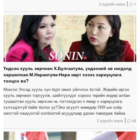
2 өдрийн өмнө
1
Үндсэн хууль зөрчсөн Х.Булгантуяа, үндэсний эв нэгдэлд
харшилсан М.Нарантуяа-Нара нарт хэзээ хариуцлага
тооцох вэ?
Монгол Улсад хууль хүн бүрт ижил үйлчлэх ёстой. Жирийн иргэн
хууль зөрчвөл торгуулж, шийтгүүлдэг хэрнээ төрийн өндөр албан
тушаалтан хууль зөрчсөн нь тогтоогдсон ч ямар ч хариуцлага
хүлээдэггүй байж болох уу?Энэ асуулт өнөөдөр УИХ-ын хоёр
эмэгтэй гишүүнтэй холбоотой асуудлаар дахин тавигдаж байна.
2 өдрийн өмнө
48