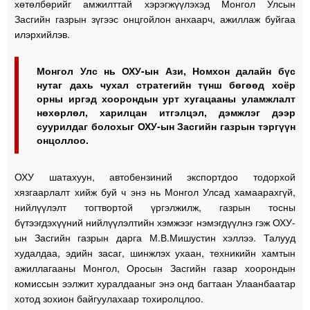
хөтөлбөрийг амжилттай хэрэгжүүлэхэд Монгол Улсын
Засгийн газрын зүгээс онцгойлон анхаарч, ажиллаж буйгаа
илэрхийлэв.
Монгол Улс нь ОХУ-ын Ази, Номхон далайн бүс
нутаг дахь чухал стратегийн түнш бөгөөд хоёр
орны иргэд хоорондын урт хугацааны уламжлалт
нөхөрлөл, харилцан итгэлцэл, дэмжлэг дээр
суурилдаг болохыг ОХУ-ын Засгийн газрын тэргүүн
онцоллоо.
ОХУ шатахуун, автобензиний экспортдоо тодорхой
хязгаарлалт хийж буй ч энэ нь Монгол Улсад хамаарахгүй,
нийлүүлэлт тогтвортой үргэлжилж, газрын тосны
бүтээгдэхүүний нийлүүлэлтийн хэмжээг нэмэгдүүлнэ гэж ОХУ-
ын Засгийн газрын дарга М.В.Мишустин хэллээ. Талууд
худалдаа, эдийн засаг, шинжлэх ухаан, техникийн хамтын
ажиллагааны Монгол, Оросын Засгийн газар хоорондын
комиссын ээлжит хуралдааныг энэ онд багтаан Улаанбаатар
хотод зохион байгуулахаар тохиролцлоо.