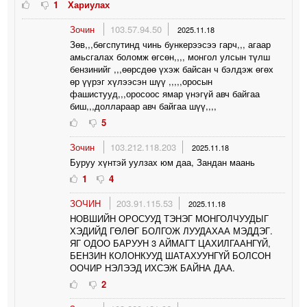
1
Хариулах
Зочин
103.57.94.50
2025.11.18
Зөв,,,бөгспутинд чинь бункерээсээ гарч,,, агаар
амьсгалах боломж өгсөн,,,, монгол улсын түлш
бензинийг ,,,өөрсдөө үхэж байсан ч бэлдэж өгөх
өр үүрэг хүлээсэн шүү ,,,,,оросын
фашистууд,,,оросоос ямар үнэгүй авч байгаа
биш,,,доллараар авч байгаа шүү,,,,
5
Зочин
103.212.118.203
2025.11.18
Буруу хүнтэй уулзах юм даа, Зандан маань
1
4
ЗОЧИН
203.91.115.53
2025.11.18
НОВШИЙН ОРОСУУД ТЭНЭГ МОНГОЛЧУУДЫГ
ХЭДИЙД ГӨЛӨГ БОЛГОЖ ЛУУДАХАА МЭДДЭГ.
ЯГ ОДОО БАРУУН 3 АЙМАГТ ЦАХИЛГААНГҮЙ,
БЕНЗИН КОЛОНКУУД ШАТАХУУНГҮЙ БОЛСОН
ООЧИР НЭЛЭЭД ИХСЭЖ БАЙНА ДАА.
2