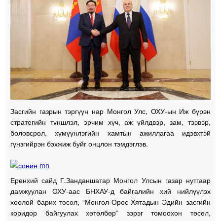
Засгийн газрын тэргүүн нар Монгол Улс, ОХУ-ын Иж бүрэн
стратегийн түншлэл, эрчим хүч, аж үйлдвэр, зам, тээвэр,
боловсрол, хүмүүнлэгийн хамтын ажиллагаа идэвхтэй
гүнзгийрэн бэхжиж буйг онцлон тэмдэглэв.
Ерөнхий сайд Г.Занданшатар Монгол Улсын газар нутгаар
дамжуулан ОХУ-аас БНХАУ-д байгалийн хий нийлүүлэх
хоолой барих төсөл, “Монгол-Орос-Хятадын Эдийн засгийн
коридор байгуулах хөтөлбөр” зэрэг томоохон төсөл,