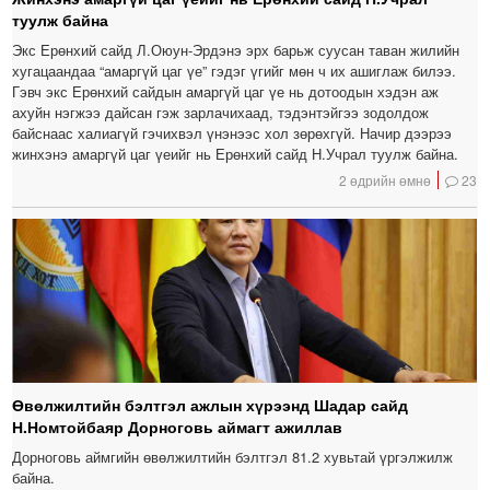
туулж байна
Экс Ерөнхий сайд Л.Оюун-Эрдэнэ эрх барьж суусан таван жилийн
хугацаандаа “амаргүй цаг үе” гэдэг үгийг мөн ч их ашиглаж билээ.
Гэвч экс Ерөнхий сайдын амаргүй цаг үе нь дотоодын хэдэн аж
ахуйн нэгжээ дайсан гэж зарлачихаад, тэдэнтэйгээ зодолдож
байснаас халиагүй гэчихвэл үнэнээс хол зөрөхгүй. Начир дээрээ
жинхэнэ амаргүй цаг үеийг нь Ерөнхий сайд Н.Учрал туулж байна.
2 өдрийн өмнө
23
Өвөлжилтийн бэлтгэл ажлын хүрээнд Шадар сайд
Н.Номтойбаяр Дорноговь аймагт ажиллав
Дорноговь аймгийн өвөлжилтийн бэлтгэл 81.2 хувьтай үргэлжилж
байна.