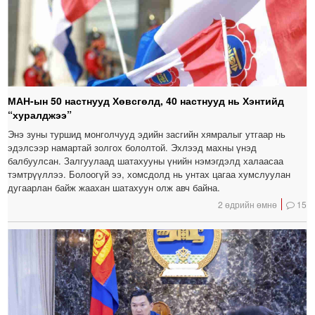
МАН-ын 50 настнууд Хөвсгөлд, 40 настнууд нь Хэнтийд
“хуралджээ”
Энэ зуны туршид монголчууд эдийн засгийн хямралыг утгаар нь
эдэлсээр намартай золгох бололтой. Эхлээд махны үнэд
балбуулсан. Залгуулаад шатахууны үнийн нэмэгдэлд халаасаа
тэмтрүүллээ. Болоогүй ээ, хомсдолд нь унтах цагаа хумслуулан
дугаарлан байж жаахан шатахуун олж авч байна.
2 өдрийн өмнө
15