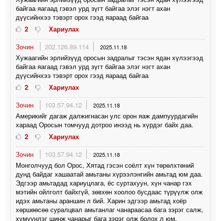
байгаа яагаад гэвэл урд зүгт байгаа элэг нэгт ахан
дүүсийнхээ тэвэрт орох гээд яараад байгаа
2
Хариулах
Зочин
202.126.89.114
2025.11.18
Хужаагийн эрлийзүүд оросын задралыг тэсэн ядан хүлээгээд
байгаа яагаад гэвэл урд зүгт байгаа элэг нэгт ахан
дүүсийнхээ тэвэрт орох гээд яараад байгаа
2
Хариулах
Зочин
103.57.94.12
2025.11.18
Америкийг дагаж далжигнасан улс орон яаж дампуурдагийн
хараад Оросын томчууд дотроо инээд нь хүрдэг байх даа.
2
Хариулах
Зочин
103.57.94.12
2025.11.18
Монголчууд бол Орос, Хятад гэсэн соёлт хүн төрөлхтөний
дунд байдаг хашаатай амьтаны хүрээлэнгийн амьтад юм даа.
Эдгээр амьтадад хариуцлага, ёс суртахуун, хүн чанар гэх
мэтийн ойлголт байхгүй, зөвхөн хоолоо бусдаас түрүүлж олж
идэх амьтаны араншин л бий. Харин эдгээр амьтад хоёр
хөршөөсөө суралцвал амьтанлаг чанараасаа бага зэрэг салж,
хүмүүнлэг шинж чанарыг бага зэрэг олж болох л юм.