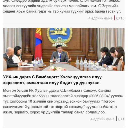
хүн. Өнөөдөр бидний эдэлж буй эрх чөлөө, олон намын тогтолцоо,
чөлөөт сонгуулийн үндэсийг тавьсан манлайлагч юм. С.Зоригийн
хөшөөг ярьж байна гэдэг нь тэр хүний түүхийг ярьж байна гэсэн үг.
4 өдрийн өмнө
15
УИХ-ын дарга С.Бямбацогт: Хэлэлцүүлгээс илүү
хэрэгжилт, амлалтаас илүү бодит үр дүн чухал
Монгол Улсын Их Хурлын дарга С.Бямбацогт Санхүү, банкны
эмэгтэйчүүдийн холбооны төлөөлөлтэй өнөөдөр /2026.08.04/ уулзаж,
тус холбооны 10 жилийн ойн хүрээнд зохион байгуулах “Ногоон
санхүүжилт-Хүртээмжтэй тогтвортой хөгжилд” чуулганы бэлтгэл
ажил, зорилго, хүрэх үр дүнгийн талаар санал солилцлоо.
4 өдрийн өмнө
1