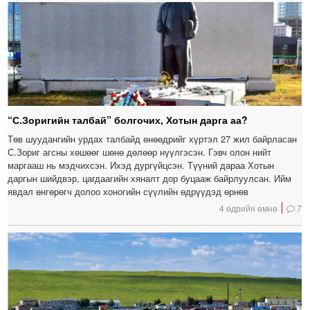
“С.Зоригийн талбай” болгочих, Хотын дарга аа?
Төв шуудангийн урдах талбайд өнөөдрийг хүртэл 27 жил байрласан
С.Зориг агсны хөшөөг шөнө дөлөөр нүүлгэсэн. Гэвч олон нийт
маргааш нь мэдчихсэн. Ихэд дургүйцсэн. Түүний дараа Хотын
даргын шийдвэр, цагдаагийн хяналт дор буцааж байрлуулсан. Ийм
явдал өнгөрөгч долоо хоногийн сүүлийн өдрүүдэд өрнөв
4 өдрийн өмнө
7