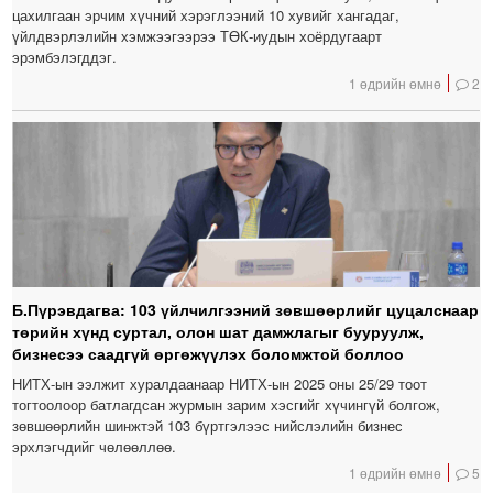
цахилгаан эрчим хүчний хэрэглээний 10 хувийг хангадаг,
үйлдвэрлэлийн хэмжээгээрээ ТӨК-иудын хоёрдугаарт
эрэмбэлэгддэг.
1 өдрийн өмнө
2
Б.Пүрэвдагва: 103 үйлчилгээний зөвшөөрлийг цуцалснаар
төрийн хүнд суртал, олон шат дамжлагыг бууруулж,
бизнесээ саадгүй өргөжүүлэх боломжтой боллоо
НИТХ-ын ээлжит хуралдаанаар НИТХ-ын 2025 оны 25/29 тоот
тогтоолоор батлагдсан журмын зарим хэсгийг хүчингүй болгож,
зөвшөөрлийн шинжтэй 103 бүртгэлээс нийслэлийн бизнес
эрхлэгчдийг чөлөөллөө.
1 өдрийн өмнө
5