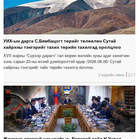
УИХ-ын дарга С.Бямбацогт төрийг төлөөлөн Сутай
хайрхны тэнгэрийг тахих төрийн тахилгад оролцлоо
XVII жарны “Сүрээр дарагч” гал морин жилийн зуны адаг хөхөгчин
хонь сарын 23-ны өлзий дэмбэрэлтэй өдөр /2026.08.06/ Сутай
хайрхны тэнгэрийг тайх төрийн тахилга боллоо.
2 өдрийн өмнө
7
Жинхэнэ амаргүй цаг үеийг нь Ерөнхий сайд Н.Учрал