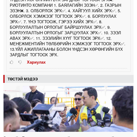
РИОТИНТО КОМПАНИ 1. БАЯЛАГИЙН ЭЗЭН✅️. 2. ГАЗРЫН
ЭЗЭН❌️. 3. ОЛБОРЛОХ ЭРХ✅️. 4. ХАЙГУУЛ ХИЙХ ЭРХ✅️. 5.
ОЛБОРЛОХ ХЭМЖЭЭГ ТОГТООХ ЭРХ✅️. 6. БОРЛУУЛАХ
ЭРХ✅️. 7. ҮНЭ ТОГТООЖ, ГЭРЭЭ ХИЙХ ЭРХ✅️. 8.
БОРЛУУЛАЛТЫН ОРЛОГЫГ БАЙРШУУЛАХ ЭРХ✅️. 9.
БОРЛУУЛАЛТЫН ОРЛОГЫГ ЗАРЦУУЛАХ ЭРХ✅️. 10. ЗЭЭЛ
АВАХ ЭРХ✅️. 11. ЗЭЭЛИЙН ХҮҮГ ТОГТООХ ЭРХ✅️. 12.
МЕНЕЖМЕНТИЙН ТӨЛБӨРИЙН ХЭМЖЭЭГ ТОГТООХ ЭРХ✅️.
13.ҮЙЛ АЖИЛЛАГААНЫ БОЛОН ҮНДСЭН ХӨРӨНГИЙН БҮХ
ЗАРДЛЫГ ТОГТООХ ЭРХ.
Хариулах
ТӨСТЭЙ МЭДЭЭ