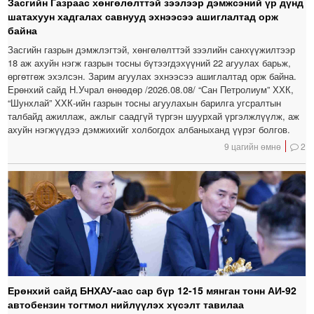
Засгийн Газраас хөнгөлөлттэй зээлээр дэмжсэний үр дүнд
шатахуун хадгалах савнууд эхнээсээ ашиглалтад орж
байна
Засгийн газрын дэмжлэгтэй, хөнгөлөлттэй зээлийн санхүүжилтээр
18 аж ахуйн нэгж газрын тосны бүтээгдэхүүний 22 агуулах барьж,
өргөтгөж эхэлсэн. Зарим агуулах эхнээсээ ашиглалтад орж байна.
Ерөнхий сайд Н.Учрал өнөөдөр /2026.08.08/ “Сан Петролиум” ХХК,
“Шунхлай” ХХК-ийн газрын тосны агуулахын барилга угсралтын
талбайд ажиллаж, ажлыг саадгүй түргэн шуурхай үргэлжлүүлж, аж
ахуйн нэгжүүдээ дэмжихийг холбогдох албаныханд үүрэг болгов.
9 цагийн өмнө
2
Ерөнхий сайд БНХАУ-аас сар бүр 12-15 мянган тонн АИ-92
автобензин тогтмол нийлүүлэх хүсэлт тавилаа