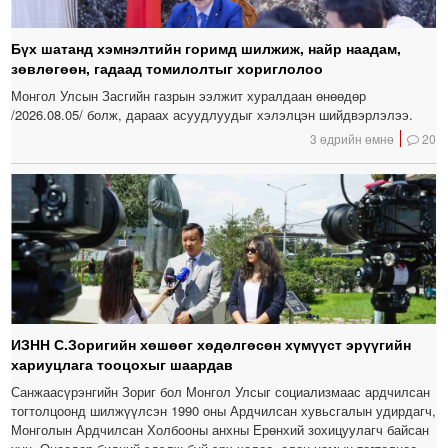
Бүх шатанд хэмнэлтийн горимд шилжиж, найр наадам,
зөвлөгөөн, гадаад томилолтыг хориглолоо
Монгол Улсын Засгийн газрын ээлжит хуралдаан өнөөдөр
/2026.08.05/ болж, дараах асуудлуудыг хэлэлцэн шийдвэрлэлээ.
3 өдрийн өмнө
20
ИЗНН С.Зоригийн хөшөөг хөдөлгөсөн хүмүүст эрүүгийн
хариуцлага тооцохыг шаардав
Санжаасүрэнгийн Зориг бол Монгол Улсыг социализмаас ардчилсан
тогтолцоонд шилжүүлсэн 1990 оны Ардчилсан хувьсгалын удирдагч,
Монголын Ардчилсан Холбооны анхны Ерөнхий зохицуулагч байсан