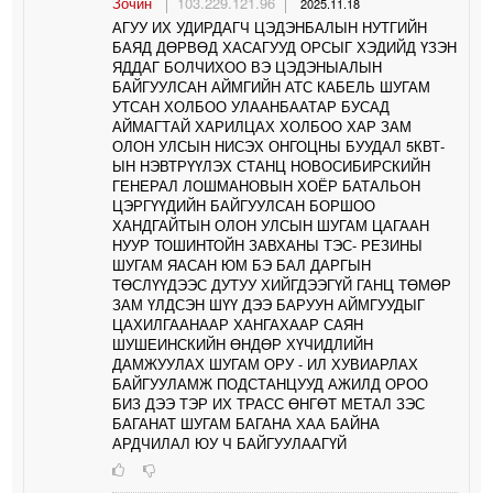
Зочин
103.229.121.96
2025.11.18
АГУУ ИХ УДИРДАГЧ ЦЭДЭНБАЛЫН НУТГИЙН
БАЯД ДӨРВӨД ХАСАГУУД ОРСЫГ ХЭДИЙД ҮЗЭН
ЯДДАГ БОЛЧИХОО ВЭ ЦЭДЭНЫАЛЫН
БАЙГУУЛСАН АЙМГИЙН АТС КАБЕЛЬ ШУГАМ
УТСАН ХОЛБОО УЛААНБААТАР БУСАД
АЙМАГТАЙ ХАРИЛЦАХ ХОЛБОО ХАР ЗАМ
ОЛОН УЛСЫН НИСЭХ ОНГОЦНЫ БУУДАЛ 5КВТ-
ЫН НЭВТРҮҮЛЭХ СТАНЦ НОВОСИБИРСКИЙН
ГЕНЕРАЛ ЛОШМАНОВЫН ХОЁР БАТАЛЬОН
ЦЭРГҮҮДИЙН БАЙГУУЛСАН БОРШОО
ХАНДГАЙТЫН ОЛОН УЛСЫН ШУГАМ ЦАГААН
НУУР ТОШИНТОЙН ЗАВХАНЫ ТЭС- РЕЗИНЫ
ШУГАМ ЯАСАН ЮМ БЭ БАЛ ДАРГЫН
ТӨСЛҮҮДЭЭС ДУТУУ ХИЙГДЭЭГҮЙ ГАНЦ ТӨМӨР
ЗАМ ҮЛДСЭН ШҮҮ ДЭЭ БАРУУН АЙМГУУДЫГ
ЦАХИЛГААНААР ХАНГАХААР САЯН
ШУШЕИНСКИЙН ӨНДӨР ХҮЧИДЛИЙН
ДАМЖУУЛАХ ШУГАМ ОРУ - ИЛ ХУВИАРЛАХ
БАЙГУУЛАМЖ ПОДСТАНЦУУД АЖИЛД ОРОО
БИЗ ДЭЭ ТЭР ИХ ТРАСС ӨНГӨТ МЕТАЛ ЗЭС
БАГАНАТ ШУГАМ БАГАНА ХАА БАЙНА
АРДЧИЛАЛ ЮУ Ч БАЙГУУЛААГҮЙ