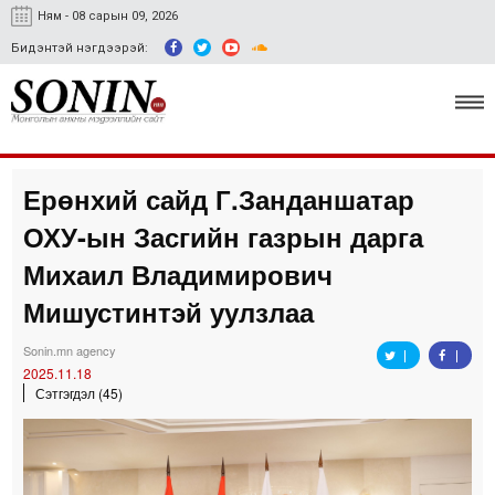
Ням - 08 сарын 09, 2026
Бидэнтэй нэгдээрэй:
Ерөнхий сайд Г.Занданшатар
Улс төр, эдийн засаг
ОХУ-ын Засгийн газрын дарга
Гэмт хэрэг
Михаил Владимирович
Нийгэм, соёл
Мишустинтэй уулзлаа
Спорт
Sonin.mn agency
2025.11.18
Easy news
Сэтгэгдэл (45)