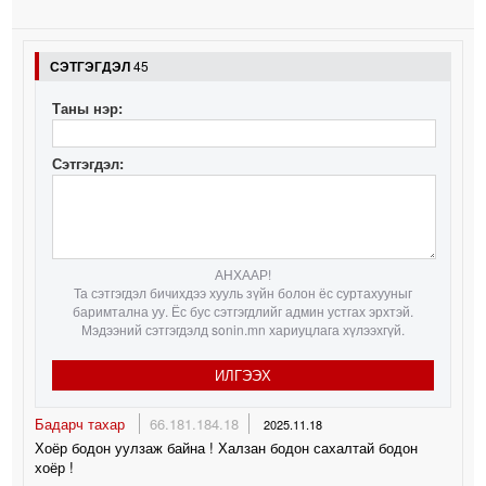
СЭТГЭГДЭЛ
45
Таны нэр:
Сэтгэгдэл:
АНХААР!
Та сэтгэгдэл бичихдээ хууль зүйн болон ёс суртахууныг
баримтална уу. Ёс бус сэтгэгдлийг админ устгах эрхтэй.
Мэдээний сэтгэгдэлд sonin.mn хариуцлага хүлээхгүй.
ИЛГЭЭХ
Бадарч тахар
66.181.184.18
2025.11.18
Хоёр бодон уулзаж байна ! Халзан бодон сахалтай бодон
хоёр !