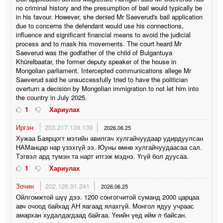
no criminal history and the presumption of bail would typically be
in his favour. However, she denied Mr Saeverud's bail application
due to concerns the defendant would use his connections,
influence and significant financial means to avoid the judicial
process and to mask his movements. The court heard Mr
Saeverud was the godfather of the child of Bulgantuya
Khürelbaatar, the former deputy speaker of the house in
Mongolian parliament. Intercepted communications allege Mr
Saeverud said he unsuccessfully tried to have the politician
overturn a decision by Mongolian immigration to not let him into
the country in July 2025.
1
Хариулах
Иргэн
203.217.139.139
2026.06.25
Хужаа Баярцогт мэтийн авилгач хулгайчуудаар удирдуулсан
НАМанцар нар үзэхгүй ээ. Юуны өмнө хулгайчуудаасаа сал.
Тэгвэл ард түмэн та нарт итгэж мэднэ. Үгүй бол дуусаа.
1
Хариулах
Зочин
202.126.91.241
2026.06.25
Ойлгомжтой шүү дээ. 1200 сонгогчитой суманд 2000 царцаа
авч очоод байхад АН яагаад ялахгүй. Монгол ядуу учраас
амархан худалдагдаад байгаа. Үеийн үед ийм л байсан.