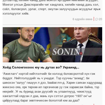
Монгол улсын Диаспорагийн чиг хандлага, хилийн чанад дахь хэл,
соёл, боловсрол, урлаг, спорт, оюутан залуучуудын асуудлыг ярьж
хэлэлцүүлэг хийв.
6 өдрийн өмнө
20
Хойд Солонгосоос юу нь дутах вэ? Украинд...
“Ажиглагч” нэртэй нийтлэлчийг би нэлээд боловсролтой хүн гэж
боддог. Нийтлэлүүдийг нь ч уншдаг. Тэр хуучны “ахмад”, би
шинэхэн “залуу” гишүүн л дээ, baabar.mn-д. Харин саяхан хадуураад
жинхэнэ ояа, орк төрхөө ил гаргачихав уу гэж харамсаж байна, тэр
нөхрийг. Уг нь буриад ахан дүүсийг нь улаантнууд, чекистүүд
хангалттай хядсан л даа, мань хүн сэтгэл дотроо “1937 он”-ыг
цайруулаад бараг зөвтгөчихсөн бололтой юм аа даа?