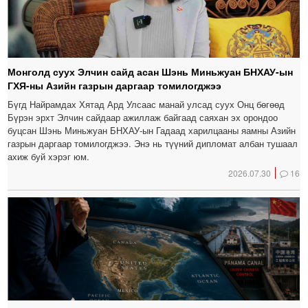
Монголд суух Элчин сайд асан Шэнь Миньжуан БНХАУ-ын
ГХЯ-ны Азийн газрын даргаар томилогджээ
Бүгд Найрамдах Хятад Ард Улсаас манай улсад суух Онц бөгөөд
Бүрэн эрхт Элчин сайдаар ажиллаж байгаад саяхан эх орондоо
буцсан Шэнь Миньжуан БНХАУ-ын Гадаад харилцааны яамны Азийн
газрын даргаар томилогджээ. Энэ нь түүний дипломат албан тушаал
ахиж буй хэрэг юм.
2026.07.30
16