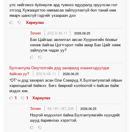
улс нийгэмээ буёниулж ард түмнээ ядууралд оруулсан гол
этгээд Хужаацогтоо намаасаа зайлуулахгүй бол танай нам
ямарч шансгүй гэдгийг ухаараач дээ
Хариулах
Зочин
202.9.46.11
2026.06.25
Бао Цайгаас авлилгал авсан Хүүрэнгийн боовыг
хөхөж байгаа Цогтгэрэл тийм амар Бао Цайг хөөж
зайлуулж чадах уу?
Булгантуяа Оюутолгойн дэд захиралд хошногодуулдаг
байсан уу?
202.9.46.11
2026.06.25
“ОТ”-н дэд захирал асан Оле Сэверүд Х.Булгантуяатай ойрын
харилцаатай байжээ. Бөгс бөөрний холбоотой ч байсан байж
мэдэх юм.
1
1
Хариулах
Зочин
66.181.187.206
2026.06.25
Ноцтой мэдээлэл байна.Булгантуяагийн хүүхдийг
шууд баривчлах хэрэгтэй.