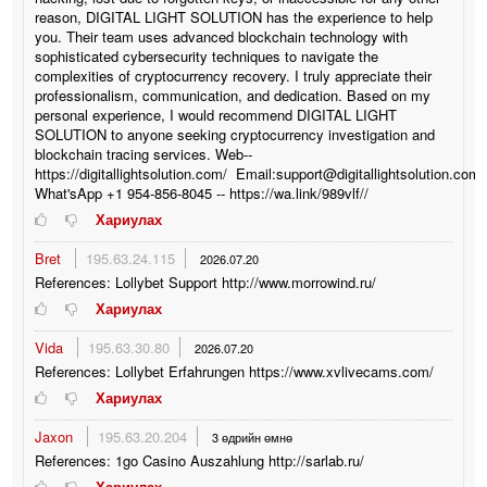
reason, DIGITAL LIGHT SOLUTION has the experience to help
you. Their team uses advanced blockchain technology with
sophisticated cybersecurity techniques to navigate the
complexities of cryptocurrency recovery. I truly appreciate their
professionalism, communication, and dedication. Based on my
personal experience, I would recommend DIGITAL LIGHT
SOLUTION to anyone seeking cryptocurrency investigation and
blockchain tracing services. Web--
https://digitallightsolution.com/ Email:support@digitallightsolution.com/
What'sApp +1 954-856-8045 -- https://wa.link/989vlf//
Хариулах
Bret
195.63.24.115
2026.07.20
References: Lollybet Support http://www.morrowind.ru/
Хариулах
Vida
195.63.30.80
2026.07.20
References: Lollybet Erfahrungen https://www.xvlivecams.com/
Хариулах
Jaxon
195.63.20.204
3 өдрийн өмнө
References: 1go Casino Auszahlung http://sarlab.ru/
Хариулах