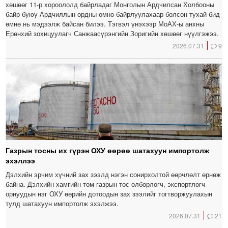
хөшөөг 11-р хороололд байрладаг Монголын Ардчилсан Холбооны
байр буюу Ардчиллын ордны өмнө байрлуулахаар болсон тухай бид
өмнө нь мэдээлж байсан билээ. Тэгвэл үнэхээр МоАХ-ы анхны
Ерөнхий зохицуулагч Санжаасүрэнгийн Зоригийн хөшөөг нүүлгэжээ.
2026.07.31
9
Газрын тосны их гүрэн ОХУ өөрөө шатахуун импортолж
эхэллээ
Дэлхийн эрчим хүчний зах зээлд нэгэн сонирхолтой өөрчлөлт өрнөж
байна. Дэлхийн хамгийн том газрын тос олборлогч, экспортлогч
орнуудын нэг ОХУ өөрийн дотоодын зах зээлийг тогтворжуулахын
тулд шатахуун импортолж эхэлжээ.
2026.07.31
21