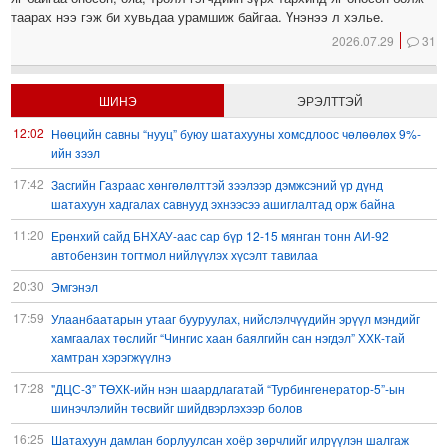
таарах нээ гэж би хувьдаа урамшиж байгаа. Үнэнээ л хэлье.
2026.07.29
31
ШИНЭ
ЭРЭЛТТЭЙ
12:02
Нөөцийн савны “нууц” буюу шатахууны хомсдлоос чөлөөлөх 9%-
ийн зээл
17:42
Засгийн Газраас хөнгөлөлттэй зээлээр дэмжсэний үр дүнд
шатахуун хадгалах савнууд эхнээсээ ашиглалтад орж байна
11:20
Ерөнхий сайд БНХАУ-аас сар бүр 12-15 мянган тонн АИ-92
автобензин тогтмол нийлүүлэх хүсэлт тавилаа
20:30
Эмгэнэл
17:59
Улаанбаатарын утааг бууруулах, нийслэлчүүдийн эрүүл мэндийг
хамгаалах төслийг “Чингис хаан баялгийн сан нэгдэл” ХХК-тай
хамтран хэрэгжүүлнэ
17:28
"ДЦС-3” ТӨХК-ийн нэн шаардлагатай “Турбингенератор-5”-ын
шинэчлэлийн төсвийг шийдвэрлэхээр болов
16:25
Шатахуун дамлан борлуулсан хоёр зөрчлийг илрүүлэн шалгаж