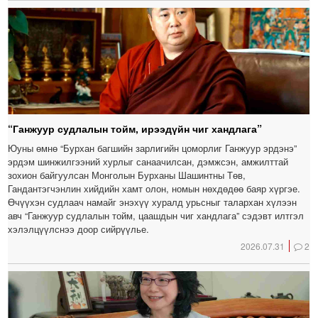
“Ганжуур судлалын тойм, ирээдүйн чиг хандлага”
Юуны өмнө “Бурхан багшийн зарлигийн цоморлиг Ганжуур эрдэнэ”
эрдэм шинжилгээний хурлыг санаачилсан, дэмжсэн, амжилттай
зохион байгуулсан Монголын Бурханы Шашинтны Төв,
Гандантэгчэнлин хийдийн хамт олон, номын нөхдөдөө баяр хүргэе.
Өчүүхэн судлаач намайг энэхүү хуралд урьсныг талархан хүлээн
авч “Ганжуур судлалын тойм, цаашдын чиг хандлага” сэдэвт илтгэл
хэлэлцүүлснээ доор сийрүүлье.
2026.07.31
2