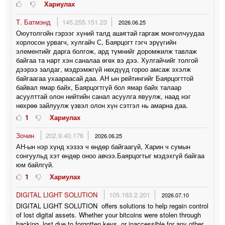
Хариулах
Т. Батмэнд
145.255.151.23
2026.06.25
Оюутолгойн гэрээг хүний талд ашигтай гаргаж монголчуудаа
хорлосон урвагч, хулгайч С, Баярцогт гэгч эрүүгийн
элементийг дарга болгож, ард түмнийг доромжилж тавлаж
байгаа та нарт хэн саналаа өгөх вэ дээ. Хулгайчийг толгой
дээрээ залдаг, мэдрэмжгүй нөхдүүд гороо амсаж эхэлж
байгаагаа ухаараасай даа. АН ын рейтингийг Баярцогттой
байвал ямар байх, Баярцогтгүй бол ямар байх талаар
асуулттай олон нийтийн санал асуулга явуулж, наад нэг
нөхрөө зайлуулж үзвэл олон хүн сэтгэл нь амарна даа.
1
Хариулах
Зочин
202.9.40.176
2026.06.25
АН-ын нэр хүнд хэзээ ч өндөр байгаагүй, Харин ч сумын
сонгуульд хэт өндөр оноо авчээ.Баярцогтыг мэдэхгүй байгаа
юм байлгүй.
1
Хариулах
DIGITAL LIGHT SOLUTION
105.163.2.201
2026.07.10
DIGITAL LIGHT SOLUTION offers solutions to help regain control
of lost digital assets. Whether your bitcoins were stolen through
hacking, lost due to forgotten keys, or inaccessible for any other