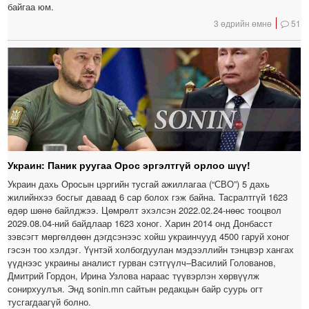
байгаа юм.
3 өдрийн өмнө
51
Украин: Паник руугаа Орос эргэлтгүй орлоо шүү!
Украин дахь Оросын цэргийн тусгай ажиллагаа (“СВО”) 5 дахь
жилийнхээ босгыг даваад 6 сар болох гэж байна. Тасралтгүй 1623
өдөр шөнө байлджээ. Цөмрөлт эхэлсэн 2022.02.24-нөөс тооцвол
2029.08.04-ний байдлаар 1623 хоног. Харин 2014 онд Донбасст
зэвсэгт мөргөлдөөн дэгдсэнээс хойш украинчууд 4500 гаруй хоног
гэсэн тоо хэлдэг. Үүнтэй холбогдуулан мэдээллийн тэнцвэр хангах
үүднээс украины аналист гурван сэтгүүлч–Василий Голованов,
Дмитрий Гордон, Ирина Узлова нараас түүвэрлэн хөрвүүлж
сонирхуулъя. Энд sonin.mn сайтын редакцын байр суурь огт
тусгагдаагүй болно.