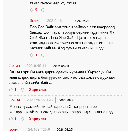
тэнэг гэхээс өөр юу гэхэв.
2
Зочин
202.9.46.11
2026.06.25
Бао Яао Зайг ард түмэн зайлуул гэж шаардаад
байхад Цогтгэрэл зориуд сөрнөө гэдэг чинь Хү
Сюй Жанг , Бао Яао Зай , Цогтгэрэл нар нэг
хөнжилд орж бие биенээ хошногоддог болсныг
баталж байгаа. Ард түмэн тэнэг биш шүү
1
Зочин
202.9.46.11
2026.06.25
Гамин цэргийн бага дарга хульхи хурандаа Хүрэлсүхийн
мангасдаж дарга болгуулсан Бао Яао Зай хэмээх луухаан
ажлаа сайн хийж байна.
1
Хариулах
Зочин
202.126.89.196
2026.06.25
Монголд хамгийн их гай тарьсан С.Баярцогтыгоо
холдуулахгүй бол 2027,2028 оны сонгуульд ялагдана шүү
1
Хариулах
зочин
124.158.125.9
2026.06.25