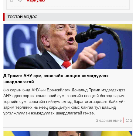
ТӨСТЭЙ МЭДЭЭ
Д.Трамп: АНУ сум, зэвсгийн нөөцөө нэмэгдүүлэх
шаардлагатай
8-р сарын 6-нд АНУ-ын Ерөнхийлөгч Дональд Трамп мэдэгдэхдээ,
АНУ одоогоор их хэмжээний сум, зэвсгийн нөөцтэй бөгөөд зарим
төрлийн сум, зэвсгийн нийлүүлэлтэд бараг хязгаарлалт байхгүй ч
зарим төрлийнх нь нөөц харьцангуй хомс байгаа тул цаашид
үргэлжлүүлэн нэмэгдүүлэх шаардлагатай гэжээ.
2 өдрийн өмнө
2