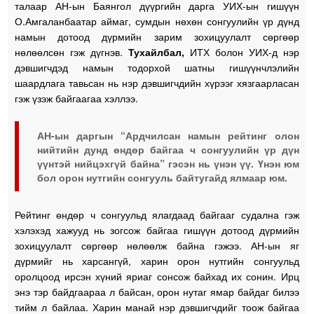
талаар АН-ын Баянгол дүүргийн дарга УИХ-ын гишүүн
О.Амгаланбаатар аймаг, сумдын нөхөн сонгуулийн үр дүнд
намын дотоод дүрмийн зарим зохицуулалт сөргөөр
нөлөөлсөн гэж дүгнэв.
Тухайлбал,
ИТХ болон УИХ-д нэр
дэвшигчдэд намын тодорхой шатны гишүүнчлэлийн
шаардлага тавьсан нь нэр дэвшигчдийн хүрээг хязгаарласан
гэж үзэж байгаагаа хэллээ.
АН-ын даргын “Ардчилсан намын рейтинг олон
нийтийн дунд өндөр байгаа ч сонгуулийн үр дүн
үүнтэй нийцэхгүй байна” гэсэн нь үнэн үү. Үнэн юм
бол орон нутгийн сонгууль байтугайд ялмаар юм.
Рейтинг өндөр ч сонгуульд ялагдаад байгааг судална гэж
хэлэхэд хажууд нь зогсож байгаа гишүүн дотоод дүрмийн
зохицуулалт сөргөөр нөлөөлж байна гэжээ. АН-ын яг
дүрмийг нь харсангүй, харин орон нутгийн сонгуульд
оролцоод ирсэн хүний яриаг сонсож байхад их сонин. Ирц
энэ тэр байдгаараа л байсан, орон нутаг ямар байдаг билээ
тийм л байлаа. Харин манай нэр дэвшигчдийг тоож байгаа