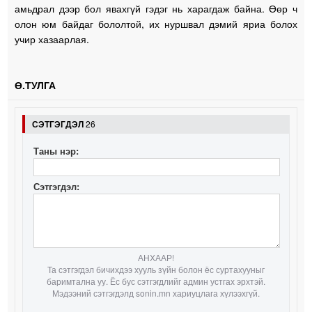
амьдрал дээр бол явахгүй гэдэг нь харагдаж байна. Өөр ч
олон юм байдаг бололтой, их нуршвал дэмий яриа болох
учир хазаарлая.
Ө.ТУЛГА
СЭТГЭГДЭЛ
26
Таны нэр:
Сэтгэгдэл:
АНХААР!
Та сэтгэгдэл бичихдээ хууль зүйн болон ёс суртахууныг
баримтална уу. Ёс бус сэтгэгдлийг админ устгах эрхтэй.
Мэдээний сэтгэгдэлд sonin.mn хариуцлага хүлээхгүй.