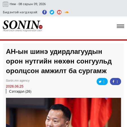
Ням - 08 сарын 09, 2026
Бидэнтэй нэгдээрэй:
АН-ын шинэ удирдлагуудын
Улс төр, эдийн засаг
орон нутгийн нөхөн сонгуульд
Гэмт хэрэг
оролцсон амжилт ба сургамж
Нийгэм, соёл
Sonin.mn agency
2026.06.25
Спорт
Сэтгэгдэл (26)
Easy news