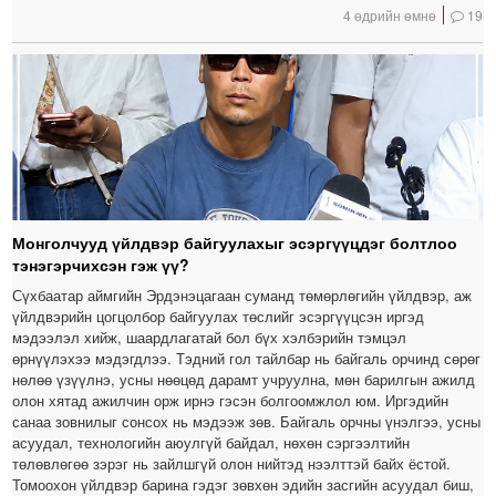
4 өдрийн өмнө
19
Монголчууд үйлдвэр байгуулахыг эсэргүүцдэг болтлоо
тэнэгэрчихсэн гэж үү?
Сүхбаатар аймгийн Эрдэнэцагаан суманд төмөрлөгийн үйлдвэр, аж
үйлдвэрийн цогцолбор байгуулах төслийг эсэргүүцсэн иргэд
мэдээлэл хийж, шаардлагатай бол бүх хэлбэрийн тэмцэл
өрнүүлэхээ мэдэгдлээ. Тэдний гол тайлбар нь байгаль орчинд сөрөг
нөлөө үзүүлнэ, усны нөөцөд дарамт учруулна, мөн барилгын ажилд
олон хятад ажилчин орж ирнэ гэсэн болгоомжлол юм. Иргэдийн
санаа зовнилыг сонсох нь мэдээж зөв. Байгаль орчны үнэлгээ, усны
асуудал, технологийн аюулгүй байдал, нөхөн сэргээлтийн
төлөвлөгөө зэрэг нь зайлшгүй олон нийтэд нээлттэй байх ёстой.
Томоохон үйлдвэр барина гэдэг зөвхөн эдийн засгийн асуудал биш,