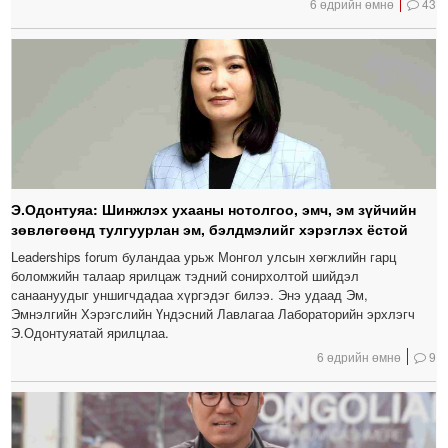
6 өдрийн өмнө
43
Э.Одонтуяа: Шинжлэх ухааны нотолгоо, эмч, эм зүйчийн
зөвлөгөөнд тулгуурлан эм, бэлдмэлийг хэрэглэх ёстой
Leaderships forum буландаа урьж Монгол улсын хөгжлийн гарц
боломжийн талаар ярилцаж тэдний сонирхолтой шийдэл
санаануудыг уншигчдадаа хүргэдэг билээ. Энэ удаад Эм,
Эмнэлгийн Хэрэгслийн Үндэсний Лавлагаа Лабораторийн эрхлэгч
Э.Одонтуяатай ярилцлаа.
6 өдрийн өмнө
9