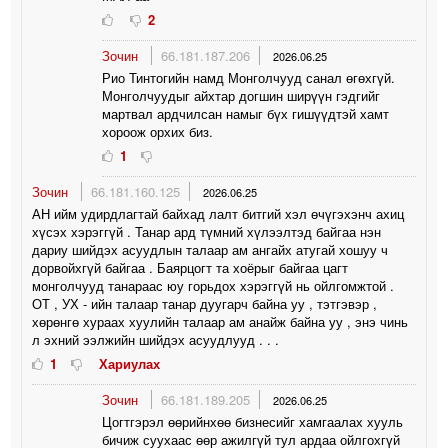
2
Зочин
66.181.187.206
2026.06.25
Рио Тинтогийн намд Монголчууд санал өгөхгүй.
Монголчуудыг айхтар догшин ширүүн гэдгийг
мартвал ардчилсан намыг бүх гишүүдтэй хамт
хороож орхих биз.
1
Зочин
66.181.160.125
2026.06.25
АН ийм удирдлагтай байхад лалт битгий хэл өчүгэхэнч ахиц
хүсэх хэрэггүй . Танар ард түмний хүлээлтэд байгаа нэн
дариу шийдэх асуудлын талаар ам ангайх атугай хошуу ч
дорвойхгүй байгаа . Баярцогт та хоёрыг байгаа цагт
монголчууд танараас юу горьдох хэрэггүй нь ойлгомжтой .
ОТ , УХ - ийн талаар танар дуугарч байна уу , тэтгэвэр ,
хөрөнгө хураах хуулийн талаар ам анайж байна уу , энэ чинь
л эхний ээлжийн шийдэх асуудлууд . . .
1
Хариулах
Зочин
66.181.189.205
2026.06.25
Цогтгэрэл өөрийнхөө бизнесийг хамгаалах хууль
бичиж суухаас өөр ажилгүй тул ардаа ойлгохгүй