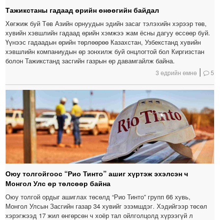
Тажикстаны гадаад өрийн өнөөгийн байдал
Хөгжиж буй Төв Азийн орнуудын эдийн засаг тэлэхийн хэрээр төв,
хувийн хэвшлийн гадаад өрийн хэмжээ жам ёсны дагуу өссөөр буй.
Үүнээс гадаадын өрийн төрлөөрөө Казахстан, Узбекстанд хувийн
хэвшлийн компаниудын өр зонхилж буй онцлогтой бол Киргизстан
болон Тажикстанд засгийн газрын өр давамгайлж байна.
3 өдрийн өмнө
5
Оюу толгойгоос “Рио Тинто” ашиг хүртэж эхэлсэн ч
Монгол Улс өр төлсөөр байна
Оюу толгой ордыг ашиглах төсөлд “Рио Тинто” групп 66 хувь,
Монгол Улсын Засгийн газар 34 хувийг эзэмшдэг. Хэдийгээр төсөл
хэрэгжээд 17 жил өнгөрсөн ч хоёр тал ойлголцолд хүрээгүй л