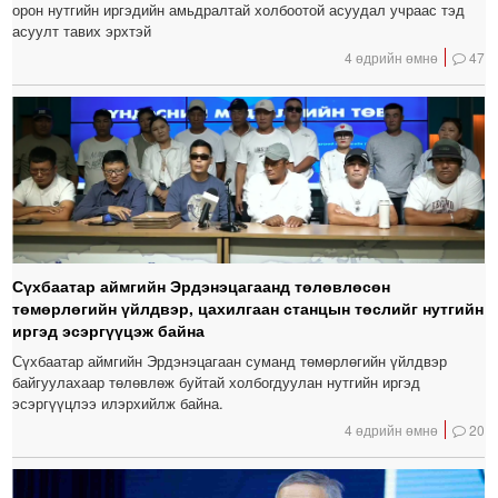
орон нутгийн иргэдийн амьдралтай холбоотой асуудал учраас тэд
асуулт тавих эрхтэй
4 өдрийн өмнө
47
Сүхбаатар аймгийн Эрдэнэцагаанд төлөвлөсөн
төмөрлөгийн үйлдвэр, цахилгаан станцын төслийг нутгийн
иргэд эсэргүүцэж байна
Сүхбаатар аймгийн Эрдэнэцагаан суманд төмөрлөгийн үйлдвэр
байгуулахаар төлөвлөж буйтай холбогдуулан нутгийн иргэд
эсэргүүцлээ илэрхийлж байна.
4 өдрийн өмнө
20