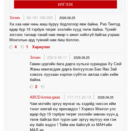
ИЛГЭЭХ
Зочин
66.181.189.205
2026.06.25
Ха хаа нам чинь маш буруу бодлогоор явж байна. Рио Тинтод
өдөр бүр 15 тэрбум төгрөг зээлийн хүүд төлж байна. Үүнийг
зогсоох талаар танай нам ямар ч ажил хийхгүй байгаа учраас
Монголын ард түмний нам биш боллоо.
4
1
Хариулах
Зочин
202.9.46.11
2026.06.25
Гамин цэргийн бага дарга хульхи хурандаа Хү Сюй
Жаны мангасдаж дарга болгуулсан Бао Яао Зай
хэмээх луухаан хорлон сүйтгэх ажлаа сайн хийж
байна.
2
ABCD-korea-gaas
117.111.20.13
2026.06.25
Чам мэтийн эргүү мунхаг нь хэдийд чихсэн ийм
тэнэг юмтай юу ярихавдээ ! Хэрвээ Монгол улс
өдөр бүр 15 тэрбум төгрөг зээлийн зөвхөн хүүн д
төлж байгаа бол түрэн шиг эргүү мулгуу юм гэж
юу байх вэдээ ! Тийм юм байхгүй ээ МАН-ийн
МАЛ аа