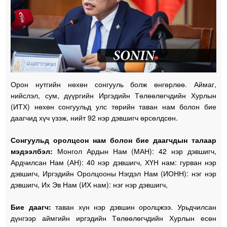
Орон нутгийн нөхөн сонгууль болж өнгөрлөө. Аймаг,
нийслэл, сум, дүүргийн Иргэдийн Төлөөлөгчдийн Хурлын
(ИТХ) нөхөн сонгуульд улс төрийн таван нам болон бие
даагчид хүч үзэж, нийт 92 нэр дэвшигч өрсөлдсөн.
Сонгуульд оролцсон нам болон бие даагчдын талаар
мэдээлбэл:
Монгол Ардын Нам (МАН): 42 нэр дэвшигч,
Ардчилсан Нам (АН): 40 нэр дэвшигч, ХҮН нам: гурван нэр
дэвшигч, Иргэдийн Оролцооны Нэгдэл Нам (ИОНН): нэг нэр
дэвшигч, Их Эв Нам (ИХ нам): нэг нэр дэвшигч,
Бие даагч:
таван хүн нэр дэвшин оролцжээ. Урьдчилсан
дүнгээр аймгийн иргэдийн Төлөөлөгчдийн Хурлын есөн