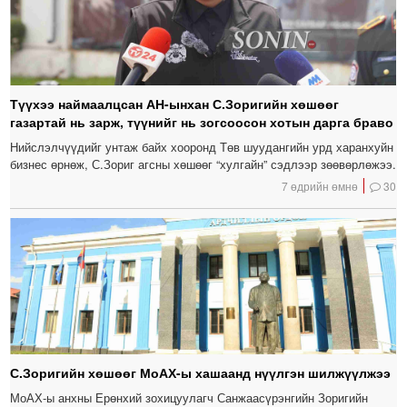
Түүхээ наймаалцсан АН-ынхан С.Зоригийн хөшөөг
газартай нь зарж, түүнийг нь зогсоосон хотын дарга браво
Нийслэлчүүдийг унтаж байх хооронд Төв шуудангийн урд харанхуйн
бизнес өрнөж, С.Зориг агсны хөшөөг “хулгайн” сэдлээр зөөвөрлөжээ.
7 өдрийн өмнө
30
С.Зоригийн хөшөөг МоАХ-ы хашаанд нүүлгэн шилжүүлжээ
МоАХ-ы анхны Ерөнхий зохицуулагч Санжаасүрэнгийн Зоригийн