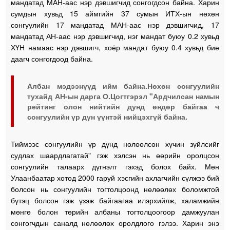
мандатад МАН-аас нэр дэвшигчид сонгогдсон байна. Харин
сумдын хувьд 15 аймгийн 37 сумын ИТХ-ын нөхөн
сонгуулийн 17 мандатад МАН-аас нэр дэвшигчид, 17
мандатад АН-аас нэр дэвшигчид, нэг мандат буюу 0.2 хувьд
ХҮН намаас нэр дэвшигч, хоёр мандат буюу 0.4 хувьд бие
даагч сонгогдоод байна.
Албан мэдээнүүд ийм байна.Нөхөн сонгуулийн
тухайд АН-ын дарга О.Цогтгэрэл "Ардчилсан намын
рейтинг олон нийтийн дунд өндөр байгаа ч
сонгуулийн үр дүн үүнтэй нийцэхгүй байна.
Тиймээс сонгуулийн үр дүнд нөлөөлсөн хүчин зүйлсийг
судлах шаардлагатай" гэж хэлсэн нь өөрийн оролцсон
сонгуулийн талаарх дүгнэлт гэхэд болох байх. Мөн
Улаанбаатар хотод 2000 гаруй хэсгийн ахлагчийн сүлжээ бий
болсон нь сонгуулийн тогтолцоонд нөлөөлөх боломжтой
бүтэц болсон гэж үзэж байгаагаа илэрхийлж, халамжийн
мөнгө болон төрийн албаны тогтолцоогоор дамжуулан
сонгогчдын саналд нөлөөлөх оролдлого гэлээ. Харин энэ