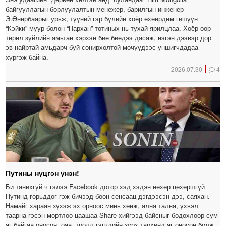
байгууллагын борлуулалтын менежер, барилгын инженер
Э.Өнөрбаярыг урьж, түүний гэр бүлийн хоёр өхөөрдөм гишүүн
“Кэйки” муур болон “Нархан” тотиных нь тухай ярилцлаа. Хоёр өөр
төрөл зүйлийн амьтан хэрхэн бие биедээ дасаж, нэгэн дээвэр дор
эв найртай амьдарч буй сонирхолтой мөчүүдээс уншигчдадаа
хүргэж байна.
2026.07.30
4
Путины нүцгэн үнэн!
Би танихгүй ч гэлээ Facebook дотор хэд хэдэн нөхөр цөхөршгүй
Путинд горьддог гэж бичээд бөөн сенсаац дэгдээсэн дээ, саяхан.
Намайг хараан зүхэж эх орноос минь хөөж, ална тална, үхвэл
таарна гэсэн мөртлөө цаашаа Share хийгээд байсныг бодохлоор сум
яг байгаа оносон, ояа, тролл гэгчдийн зүрх тархинд яг оносон болж