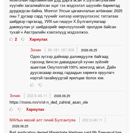
хүүгийн загалмайлсан эцэг гэх мэдээлэл шүүхийн баримтад
дурдагдсан байна. Монгол Улсын цагаачлалын албанаас 2025
оны 7 дугаар сард түүнийг хилээр нэвтрүүлэхээс татгалзах
шийдвэр гаргахад, УИХ-ын гишүүн Х.Булгантуяагаар
дамжуулан уг шийдвэрийг өөрчлүүлэхийг оролдож байсан
тухай ч Австралийн хэвлэлүүд мэдээлжээ.
2
Хариулах
Зочин
66.181.187.206
2026.06.25
Одоо зүгээр дайнаар далимдуулж байгаад
гэрээнд бичсэн давагдашгүй хүчин зүйлийг
ашиглаж Оюутолгойг100% монголд авъя. Дайн
дуусахааар ахиад гадаадын хөрөнгө оруулагч
нэртэй гахайнуудтай ярилцаж болох юм.
Зочин
202.9.46.11
2026.06.25
https://mono.mn/n/ot-n_ded_zahiral_asan_ole
Хариулах
МАНын өмхий алт гичий Булгантуяа
202.9.46.11
2026.06.25
Bail application denied Magistrate Hartigan said Mr Saeverud has