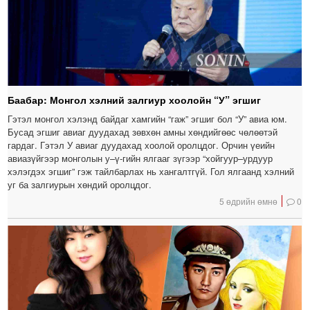
Баабар: Монгол хэлний залгиур хоолойн “У” эгшиг
Гэтэл монгол хэлэнд байдаг хамгийн “гаж” эгшиг бол “У” авиа юм.
Бусад эгшиг авиаг дуудахад зөвхөн амны хөндийгөөс чөлөөтэй
гардаг. Гэтэл У авиаг дуудахад хоолой оролцдог. Орчин үеийн
авиазүйгээр монголын у–ү-гийн ялгааг зүгээр “хойгуур–урдуур
хэлэгдэх эгшиг” гэж тайлбарлах нь хангалтгүй. Гол ялгаанд хэлний
уг ба залгиурын хөндий оролцдог.
5 өдрийн өмнө
0