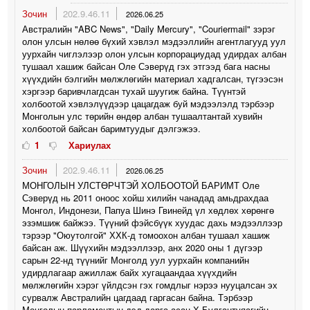
Зочин
202.9.46.11
2026.06.25
Австралийн "ABC News", "Daily Mercury", "Couriermail" зэрэг
олон улсын нөлөө бүхий хэвлэл мэдээллийн агентлагууд уул
уурхайн чиглэлээр олон улсын корпорациудад удирдах албан
тушаал хашиж байсан Оле Сэверүд гэх этгээд бага насны
хүүхдийн бэлгийн мөлжлөгийн материал хадгалсан, түгээсэн
хэргээр баривчлагдсан тухай шуугиж байна. Түүнтэй
холбоотой хэвлэлүүдээр цацагдаж буй мэдээлэлд тэрбээр
Монголын улс төрийн өндөр албан тушаалтантай хувийн
холбоотой байсан баримтуудыг дэлгэжээ.
1
Хариулах
Зочин
202.9.46.11
2026.06.25
МОНГОЛЫН УЛСТӨРЧТЭЙ ХОЛБООТОЙ БАРИМТ Оле
Сэверүд нь 2011 оноос хойш хилийн чанадад амьдрахдаа
Монгол, Индонези, Папуа Шинэ Гвинейд үл хөдлөх хөрөнгө
эзэмшиж байжээ. Түүний фэйсбүүк хуудас дахь мэдээллээр
тэрээр "Оюутолгой" ХХК-д томоохон албан тушаал хашиж
байсан аж. Шүүхийн мэдээллээр, анх 2020 оны 1 дүгээр
сарын 22-нд түүнийг Монголд уул уурхайн компанийн
удирдлагаар ажиллаж байх хугацаандаа хүүхдийн
мөлжлөгийн хэрэг үйлдсэн гэх гомдлыг нэрээ нууцалсан эх
сурвалж Австралийн цагдаад гаргасан байна. Тэрбээр
Монголын парламентын дэд дарга асан Х.Булгантуяагийн