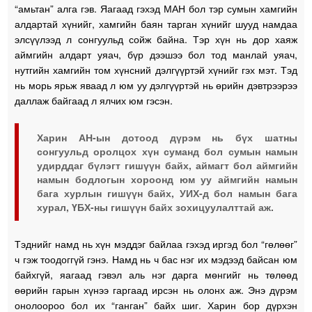
“амьтан” алга гэв. Яагаад гэхэд МАН бол тэр сумын хамгийн
алдартай хүнийг, хамгийн баян тарган хүнийг шууд намдаа
элсүүлээд л сонгуульд сойж байна. Тэр хүн нь дор хаяж
аймгийн алдарт уяач, бүр дээшээ бол тод манлай уяач,
нутгийн хамгийн том хүнсний дэлгүүртэй хүнийг гэх мэт. Тэд
нь морь ярьж яваад л юм уу дэлгүүртэй нь өрийн дэвтрээрээ
даллаж байгаад л ялчих юм гэсэн.
Харин АН-ын дотоод дүрэм нь бүх шатны
сонгуульд оролцох хүн суманд бол сумын намын
удирддаг бүлэгт гишүүн байх, аймагт бол аймгийн
намын бодлогын хороонд юм уу аймгийн намын
бага хурлын гишүүн байх, УИХ-д бол намын бага
хурал, ҮБХ-ны гишүүн байх зохицуулалттай аж.
Тэднийг намд нь хүн мэддэг байлаа гэхэд иргэд бол “гөлөөг”
ч гэж тоодоггүй гэнэ. Намд нь ч бас нэг их мэдээд байсан юм
байхгүй, яагаад гэвэл аль нэг дарга мөнгийг нь төлөөд
өөрийн гарын хүнээ гаргаад ирсэн нь олонх аж. Энэ дүрэм
онолоороо бол их “ганган” байх шиг. Харин бор дүрхэн