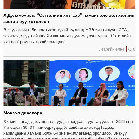
Х.Дуламсүрэн: “Сэтгэлийн хязгаар” намайг алс хол хилийн
застав руу хөтөлсөн
Энэ удаагийн “Би номныхоо тухай” буланд МЗЭ-ийн гишүүн, СТА,
зохиолч, яруу найрагч Хишигнямын Дуламсүрэнг урьж, “Сэтгэлийн
хязгаар” романы тухай ярилцлаа.
5 өдрийн өмнө
0
Монгол диаспора
Хилийн чанад дахь монголчуудын нэгдсэн чуулга уулзалт 2026 оны
7-р сарын 30, 31- ний өдрүүдэд Улаанбаатар хотод Гадаад
харилцааны яаманд болж би энэ ажиллагаанд оролцлоо. Энэхүү
уулзалтад хилийн чанад дахь монгол иргэдийн нийгмийн асуудал,