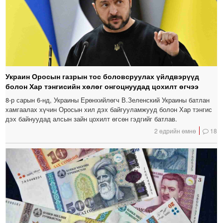
Украин Оросын газрын тос боловсруулах үйлдвэрүүд
болон Хар тэнгисийн хөлөг онгоцнуудад цохилт өгчээ
8-р сарын 6-нд, Украины Ерөнхийлөгч В.Зеленский Украины батлан ​​
хамгаалах хүчин Оросын хил дэх байгууламжууд болон Хар тэнгис
дэх байнуудад алсын зайн цохилт өгсөн гэдгийг батлав.
2 өдрийн өмнө
18