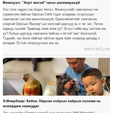
Венесуэл: “Хорт могой”-ноос ангижирахуй
Хэн тэгж чадна гэж бодох билээ. Венесуэлийг хамгаална гэж
сүржигнэж байсан Оросын С400 гэдэг агаараас эсэргүүцэн
хамгаалах систем ажилласангүй. Ерөнхийлөгчийг хамгаалах
учиртай Оросын “Вагнер”-ын хөлсний цэргүүд нь ч таг чиг. Путин
зориуд түүнийг Трампад хаяж өгөв үү? Эсхүл тийм муу систем юм
уу? Кубын цэргүүд хамгаалж байсан ч ёстой “юм” болсонгүй.
Тэднийг, юу болж байгааг ойлгож ядаж байх хооронд арчаад л
өнгөрөв. Ёстой гялалзуулчих юм аа.
2026.07.30
22
Э.Өнөрбаяр: Кейки, Нархан хоёрын хайрын хэлэмж нь
өхөөрдөм санагддаг
Энэ удаагийн “Дөрвөн хөлтэй анд” буландаа "Hilti Mongolia"