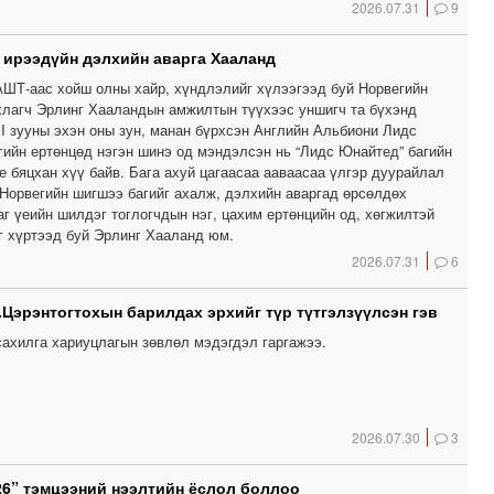
2026.07.31
9
, ирээдүйн дэлхийн аварга Хааланд
ШТ-аас хойш олны хайр, хүндлэлийг хүлээгээд буй Норвегийн
хлагч Эрлинг Хааландын амжилтын түүхээс уншигч та бүхэнд
XI зууны эхэн оны зун, манан бүрхсэн Английн Альбиони Лидс
гийн ертөнцөд нэгэн шинэ од мэндэлсэн нь “Лидс Юнайтед” багийн
 бяцхан хүү байв. Бага ахуй цагаасаа ааваасаа үлгэр дуурайлал
 Норвегийн шигшээ багийг ахалж, дэлхийн аваргад өрсөлдөх
аг үеийн шилдэг тоглогчдын нэг, цахим ертөнцийн од, хөгжилтэй
г хүртээд буй Эрлинг Хааланд юм.
2026.07.31
6
.Цэрэнтогтохын барилдах эрхийг түр түтгэлзүүлсэн гэв
сахилга хариуцлагын зөвлөл мэдэгдэл гаргажээ.
2026.07.30
3
6” тэмцээний нээлтийн ёслол боллоо