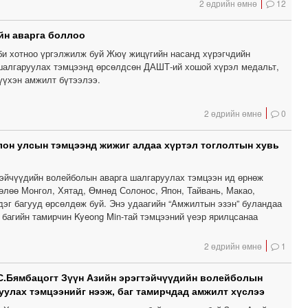
2 өдрийн өмнө
12
1
йн аварга боллоо
1
и хотноо үргэлжилж буй Жюү жицүгийн насанд хүрэгчдийн
шалгаруулах тэмцээнд өрсөлдсөн ДАШТ-ий хошой хүрэл медальт,
үхэн амжилт бүтээлээ.
0
2 өдрийн өмнө
0
0
лон улсын тэмцээнд жижиг алдаа хүртэл тоглолтын хувь
0
тэйчүүдийн волейболын аварга шалгаруулах тэмцээн ид өрнөж
өлөө Монгол, Хятад, Өмнөд Солонос, Япон, Тайвань, Макао,
дэг багууд өрсөлдөж буй. Энэ удаагийн “Амжилтын эзэн” буландаа
багийн тамирчин Kyeong Min-тай тэмцээний үеэр ярилцсанаа
2 өдрийн өмнө
1
С.Бямбацогт Зүүн Азийн эрэгтэйчүүдийн волейболын
уулах тэмцээнийг нээж, баг тамирчдад амжилт хүслээ