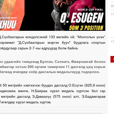
2
1
.Сүхбаатарын мэндэлсэний 133 жилийн ой, “Монголын үнэн”
1
эрэмжит "Д.Сүхбаатарын мэргэн бууч" буудлага спортын
оёрдугаар сарын 2-7-ны өдрүүдэд болж байна.
эх удаагийн тэмцээнд Булган, Сэлэнгэ, Өвөрхангай болон
1
нбаатар хотын 200 орчим тамирчин 11 дасгалд цэц сорьж
бөгөөд өчигдөр хоёр дасгалын медальтнууд тодорлоо.
1
 50 метрийн хэвтээгээс буудах дасгалд О.Есүгэн (625,9 оноо)
андинзаяа мөнгө, Н.Баяраа хүрэл медаль хүртсэн бол гар
 метрийн дасгалд Э.Даваахүү (575 оноо) алт, Э.Бадамгарав
1
Төгөлдөр хүрэл медаль хүртэв.