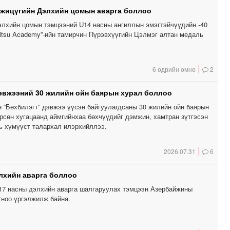
 жицүгийн Дэлхийн цомын аварга боллоо
лхийн цомын тэмцээний U14 насны ангиллын эмэгтэйчүүдийн -40
 Jitsu Academy”-ийн тамирчин Пүрэвхүүгийн Цэлмэг алтан медаль
6 өдрийн өмнө
2
эвжээний 30 жилийн ойн баярын хурал боллоо
н “Бөхбилэгт” дэвжээ үүсэн байгуулагдсаны 30 жилийн ойн баярын
өрсөн хугацаанд аймгийнхаа бөхчүүдийг дэмжин, хамтран зүтгэсэн
вь хүмүүст талархал илэрхийллээ.
2026.07.31
6
лхийн аварга боллоо
17 насны дэлхийн аварга шалгаруулах тэмцээн Азербайжины
тноо үргэлжилж байна.