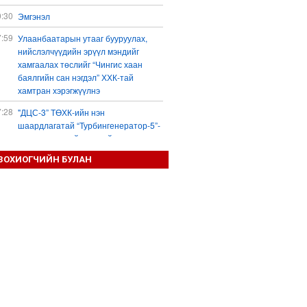
0:30
Эмгэнэл
7:59
Улаанбаатарын утааг бууруулах,
нийслэлчүүдийн эрүүл мэндийг
хамгаалах төслийг “Чингис хаан
баялгийн сан нэгдэл” ХХК-тай
хамтран хэрэгжүүлнэ
7:28
"ДЦС-3” ТӨХК-ийн нэн
шаардлагатай “Турбингенератор-5”-
ын шинэчлэлийн төсвийг
шийдвэрлэхээр болов
ЗОХИОГЧИЙН БУЛАН
6:25
Шатахуун дамлан борлуулсан хоёр
зөрчлийг илрүүлэн шалгаж байна
3:18
“Сэцэн ханы хүлэг” МСУХ-ны 30
жилийн ойн уралдааны түрүү
морьдыг Prius 30 автомашинаар
байлна
3:01
Б.Пүрэвдагва: 103 үйлчилгээний
зөвшөөрлийг цуцалснаар төрийн
хүнд суртал, олон шат дамжлагыг