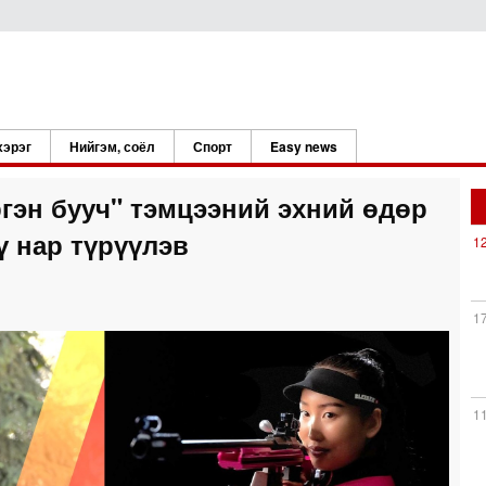
хэрэг
Нийгэм, соёл
Спорт
Easy news
гэн бууч" тэмцээний эхний өдөр
ү нар түрүүлэв
1
1
1