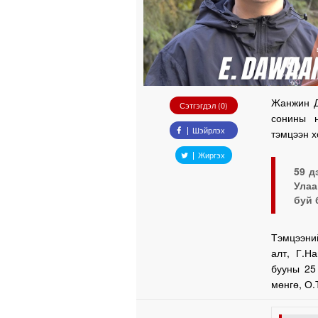
Жанжин Д
Сэтгэгдэл (0)
сонины н
Шэйрлэх
тэмцээн х
Жиргэх
59 д
Улаа
буй 
Тэмцээний
алт, Г.Н
бууны 25
мөнгө, О.