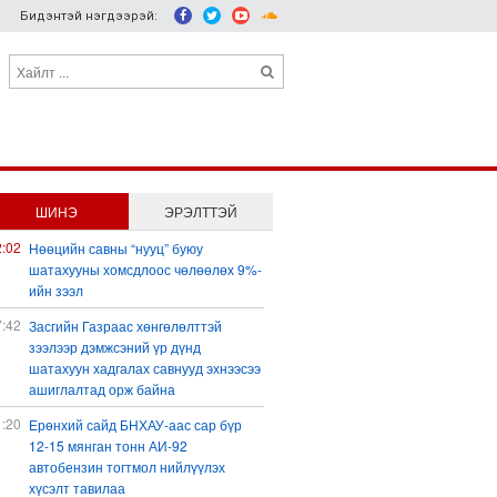
Бидэнтэй нэгдээрэй:
ШИНЭ
ЭРЭЛТТЭЙ
2:02
Нөөцийн савны “нууц” буюу
шатахууны хомсдлоос чөлөөлөх 9%-
ийн зээл
7:42
Засгийн Газраас хөнгөлөлттэй
зээлээр дэмжсэний үр дүнд
шатахуун хадгалах савнууд эхнээсээ
ашиглалтад орж байна
1:20
Ерөнхий сайд БНХАУ-аас сар бүр
12-15 мянган тонн АИ-92
автобензин тогтмол нийлүүлэх
хүсэлт тавилаа