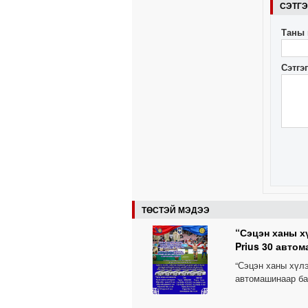
СЭТГ
Таны 
Сэтгэ
ТӨСТЭЙ МЭДЭЭ
“Сэцэн ханы х
Prius 30 авто
“Сэцэн ханы хүл
автомашинаар б