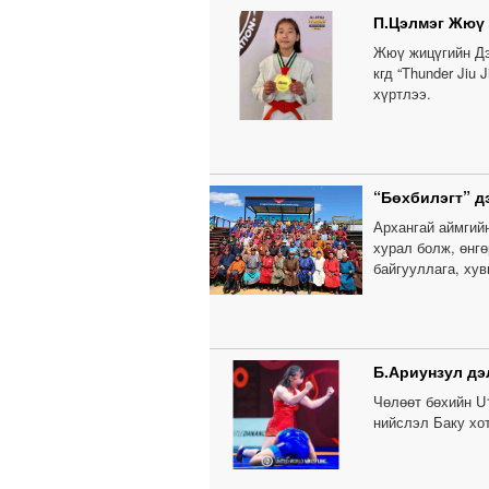
П.Цэлмэг Жюү
Жюү жицүгийн Дэ
кгд “Thunder Jiu
хүртлээ.
“Бөхбилэгт” д
Архангай аймгий
хурал болж, өнг
байгууллага, ху
Б.Ариунзул дэ
Чөлөөт бөхийн U
нийслэл Баку хо