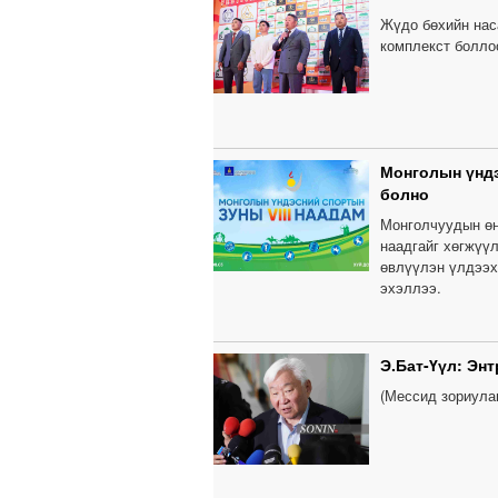
Жүдо бөхийн нас
комплекст болло
Монголын үндэ
болно
Монголчуудын өн
наадгайг хөгжүүл
өвлүүлэн үлдээх 
эхэллээ.
Э.Бат-Үүл: Энт
(Мессид зориула