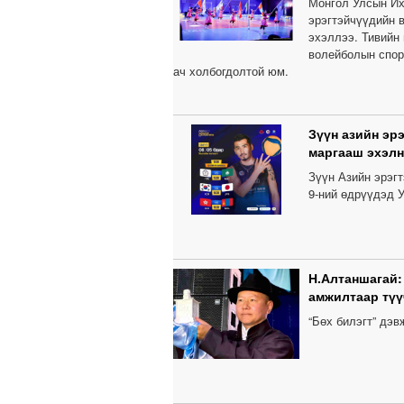
Монгол Улсын Их
эрэгтэйчүүдийн 
эхэллээ. Тивийн
волейболын спор
ач холбогдолтой юм.
Зүүн азийн эр
маргааш эхэлн
Зүүн Азийн эрэг
9-ний өдрүүдэд У
Н.Алтаншагай:
амжилтаар түү
“Бөх билэгт” дэ