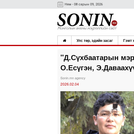
Ням - 08 сарын 09, 2026
Улс төр, эдийн засаг
Гэмт 
"Д.Сүхбаатарын мэр
О.Есүгэн, Э.Даваахү
Sonin.mn agency
2026.02.04