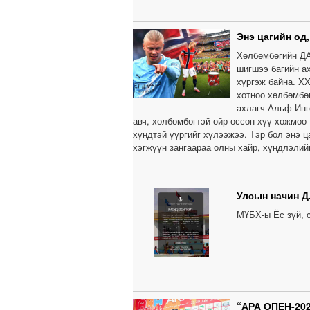
Энэ цагийн од
Хөлбөмбөгийн ДА
шигшээ багийн а
хүргэж байна. X
хотноо хөлбөмбө
ахлагч Альф-Инге
авч, хөлбөмбөгтэй ойр өссөн хүү хожмоо
хүндтэй үүргийг хүлээжээ. Тэр бол энэ ц
хэгжүүн зангаараа олны хайр, хүндлэлий
Улсын начин Д
МҮБХ-ы Ёс зүй, 
“АРА ОПЕН-202