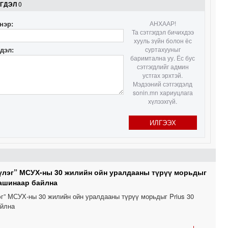
ЭГДЭЛ
0
нэр:
АНХААР!
1
Та сэтгэгдэл бичихдээ
хууль зүйн болон ёс
гдэл:
суртахууныг
баримтална уу. Ёс бус
сэтгэгдлийг админ
1
устгах эрхтэй.
Мэдээний сэтгэгдэлд
sonin.mn хариуцлага
хүлээхгүй.
1
ИЛГЭЭХ
1
1
үлэг” МСУХ-ны 30 жилийн ойн уралдааны түрүү морьдыг
машинаар байлна
1
эг” МСУХ-ны 30 жилийн ойн уралдааны түрүү морьдыг Prius 30
айлна