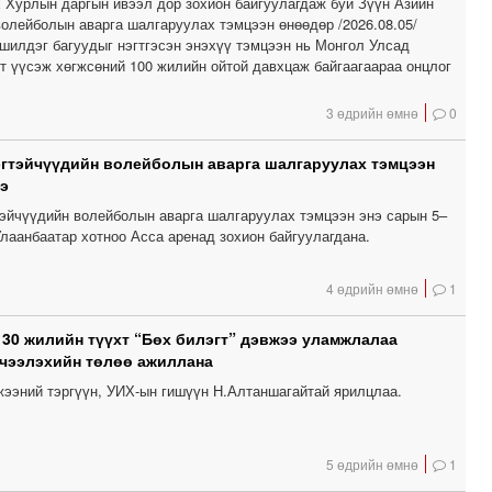
 Хурлын даргын ивээл дор зохион байгуулагдаж буй Зүүн Азийн
волейболын аварга шалгаруулах тэмцээн өнөөдөр /2026.08.05/
 шилдэг багуудыг нэгтгэсэн энэхүү тэмцээн нь Монгол Улсад
т үүсэж хөгжсөний 100 жилийн ойтой давхцаж байгаагаараа онцлог
3 өдрийн өмнө
0
эгтэйчүүдийн волейболын аварга шалгаруулах тэмцээн
э
тэйчүүдийн волейболын аварга шалгаруулах тэмцээн энэ сарын 5–
лаанбаатар хотноо Асса аренад зохион байгуулагдана.
4 өдрийн өмнө
1
 30 жилийн түүхт “Бөх билэгт” дэвжээ уламжлалаа
чээлэхийн төлөө ажиллана
вжээний тэргүүн, УИХ-ын гишүүн Н.Алтаншагайтай ярилцлаа.
5 өдрийн өмнө
1