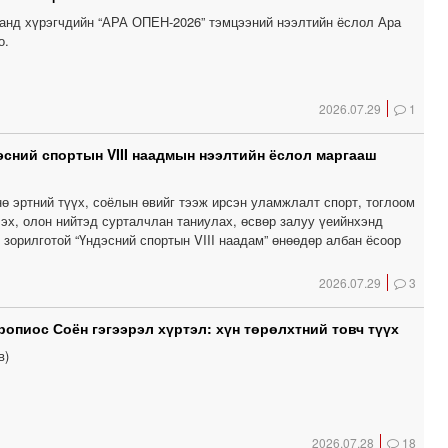
анд хүрэгчдийн “АРА ОПЕН-2026” тэмцээний нээлтийн ёслол Ара
о.
2026.07.29
1
сний спортын VIII наадмын нээлтийн ёслол маргааш
ө эртний түүх, соёлын өвийг тээж ирсэн уламжлалт спорт, тоглоом
эх, олон нийтэд сурталчлан таниулах, өсвөр залуу үеийнхэнд
зорилготой “Үндэсний спортын VIII наадам” өнөөдөр албан ёсоор
2026.07.29
3
ропиос Соён гэгээрэл хүртэл: хүн төрөлхтний товч түүх
в)
2026.07.28
18