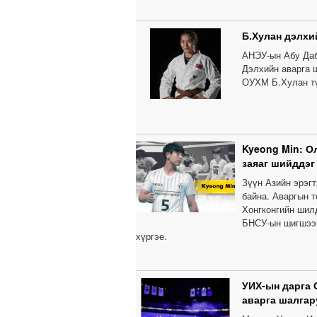
Б.Хулан дэлхи
АНЭУ-ын Абу Даб
Дэлхийн аварга 
ОУХМ Б.Хулан тү
Kyeong Min: О
заяаг шийддэг
Зүүн Азийн эрэг
байна. Аваргын т
Хонгконгийн шил
БНСУ-ын шигшээ 
хүргэе.
УИХ-ын дарга 
аварга шалгар