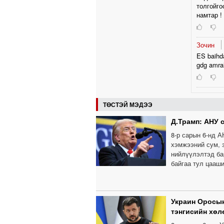
толгойго
намтар !
Зочин
ES baihda
gdg amral
ТӨСТЭЙ МЭДЭЭ
Д.Трамп: АНУ 
8-р сарын 6-нд 
хэмжээний сум, з
нийлүүлэлтэд бар
байгаа тул цааш
Украин Оросын
тэнгисийн хөл