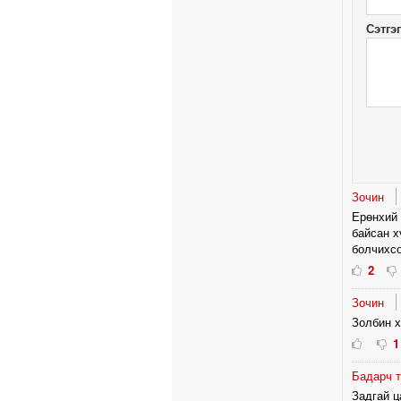
Сэтгэ
Зочин
Ерөнхий 
байсан х
болчихсо
2
Зочин
Золбин х
1
Бадарч 
Задгай ц