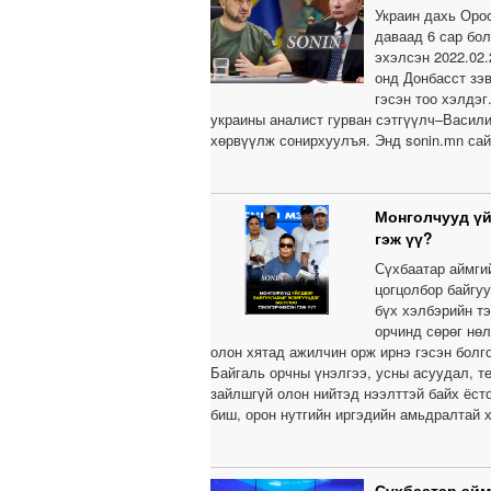
Украин дахь Орос
даваад 6 сар бо
эхэлсэн 2022.02.
онд Донбасст зэв
гэсэн тоо хэлдэг
украины аналист гурван сэтгүүлч–Васили
хөрвүүлж сонирхуулъя. Энд sonin.mn сай
Монголчууд үй
гэж үү?
Сүхбаатар аймги
цогцолбор байгу
бүх хэлбэрийн т
орчинд сөрөг нө
олон хятад ажилчин орж ирнэ гэсэн болг
Байгаль орчны үнэлгээ, усны асуудал, т
зайлшгүй олон нийтэд нээлттэй байх ёст
биш, орон нутгийн иргэдийн амьдралтай 
Сүхбаатар айм