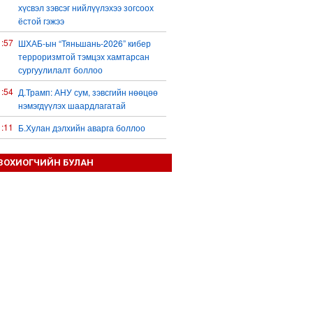
хүсвэл зэвсэг нийлүүлэхээ зогсоох
ёстой гэжээ
1:57
ШХАБ-ын “Тяньшань-2026” кибер
терроризмтой тэмцэх хамтарсан
сургуулилалт боллоо
1:54
Д.Трамп: АНУ сум, зэвсгийн нөөцөө
нэмэгдүүлэх шаардлагатай
1:11
Б.Хулан дэлхийн аварга боллоо
0:48
Ц.Сандаг-Очир: COP17 ба COP31
ЗОХИОГЧИЙН БУЛАН
хурлын уялдаа нь Риогийн гурван
конвенцын нэгдсэн хэрэгжилтийг
ахиулах чухал алхам болно
0:36
Украин Оросын газрын тос
боловсруулах үйлдвэрүүд болон Хар
тэнгисийн хөлөг онгоцнуудад цохилт
өгчээ
0:23
Долоодугаар сард 709,503 зөрчил
бүртгэгджээ
0:09
Б.Сэмжидмаа: Зөвшөөрлийн