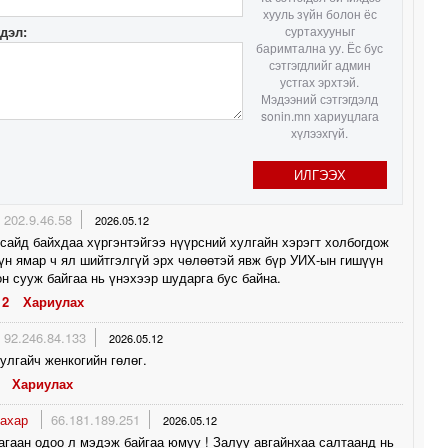
хууль зүйн болон ёс
гдэл:
суртахууныг
баримтална уу. Ёс бус
сэтгэгдлийг админ
устгах эрхтэй.
Мэдээний сэтгэгдэлд
sonin.mn хариуцлага
хүлээхгүй.
ИЛГЭЭХ
202.9.46.58
2026.05.12
сайд байхдаа хүргэнтэйгээ нүүрсний хулгайн хэрэгт холбогдож
үн ямар ч ял шийтгэлгүй эрх чөлөөтэй явж бүр УИХ-ын гишүүн
н сууж байгаа нь үнэхээр шударга бус байна.
2
Хариулах
92.246.84.133
2026.05.12
улгайч женкогийн гөлөг.
Хариулах
тахар
66.181.189.251
2026.05.12
агаан одоо л мэдэж байгаа юмуу ! Залуу авгайнхаа салтаанд нь