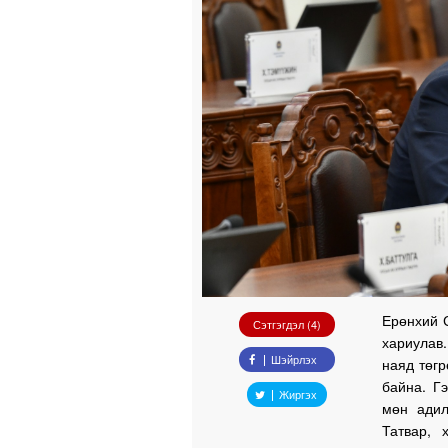
Ерөнхий С
Сэтгэгдэл (4)
хариулав
Шэйрлэх
наяд төгр
байна. Г
Жиргэх
мөн адил
Татвар, 