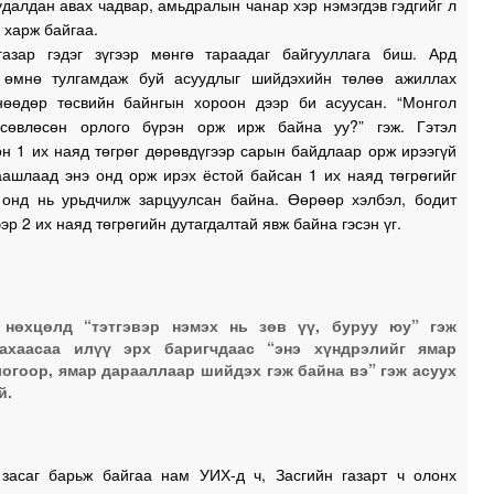
удалдан авах чадвар, амьдралын чанар хэр нэмэгдэв гэдгийг л
 харж байгаа.
газар гэдэг зүгээр мөнгө тараадаг байгууллага биш. Ард
0
 өмнө тулгамдаж буй асуудлыг шийдэхийн төлөө ажиллах
нөөдөр төсвийн байнгын хороон дээр би асуусан. “Монгол
0
сөвлөсөн орлого бүрэн орж ирж байна уу?” гэж. Гэтэл
0
н 1 их наяд төгрөг дөрөвдүгээр сарын байдлаар орж ирээгүй
аашлаад энэ онд орж ирэх ёстой байсан 1 их наяд төгрөгийг
 онд нь урьдчилж зарцуулсан байна. Өөрөөр хэлбэл, бодит
1
эр 2 их наяд төгрөгийн дутагдалтай явж байна гэсэн үг.
1
 нөхцөлд “тэтгэвэр нэмэх нь зөв үү, буруу юу” гэж
гахаасаа илүү эрх баригчдаас “энэ хүндрэлийг ямар
огоор, ямар дарааллаар шийдэх гэж байна вэ” гэж асуух
1
й.
1
засаг барьж байгаа нам УИХ-д ч, Засгийн газарт ч олонх
1