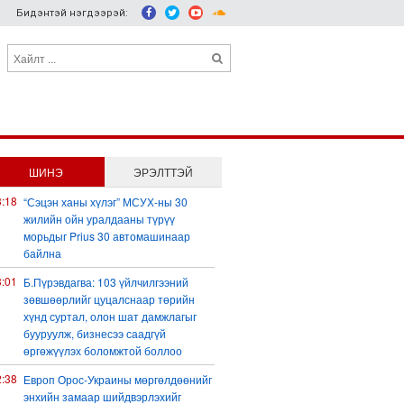
Бидэнтэй нэгдээрэй:
ШИНЭ
ЭРЭЛТТЭЙ
3:18
“Сэцэн ханы хүлэг” МСУХ-ны 30
жилийн ойн уралдааны түрүү
морьдыг Prius 30 автомашинаар
байлна
3:01
Б.Пүрэвдагва: 103 үйлчилгээний
зөвшөөрлийг цуцалснаар төрийн
хүнд суртал, олон шат дамжлагыг
бууруулж, бизнесээ саадгүй
өргөжүүлэх боломжтой боллоо
2:38
Европ Орос-Украины мөргөлдөөнийг
энхийн замаар шийдвэрлэхийг