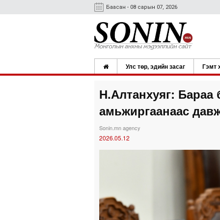
Баасан - 08 сарын 07, 2026
Улс төр, эдийн засаг
Гэмт 
Н.Алтанхуяг: Бараа 
амьжиргаанаас давж
Sonin.mn agency
2026.05.12