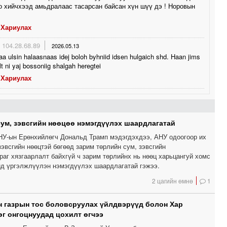
о хийчхээд амьдралаас тасарсан байсан хүн шүү дэ ! Норовын
Хариулах
104.28.68.89
2026.05.13
a ulsin halaasnaas idej boloh byhniid idsen hulgaich shd. Haan jims
t ni yaj bossoniig shalgah heregtei
Хариулах
сум, зэвсгийн нөөцөө нэмэгдүүлэх шаардлагатай
АНУ-ын Ерөнхийлөгч Дональд Трамп мэдэгдэхдээ, АНУ одоогоор их
эвсгийн нөөцтэй бөгөөд зарим төрлийн сум, зэвсгийн
аг хязгаарлалт байхгүй ч зарим төрлийнх нь нөөц харьцангуй хомс
ид үргэлжлүүлэн нэмэгдүүлэх шаардлагатай гэжээ.
2 цагийн өмнө
1
 газрын тос боловсруулах үйлдвэрүүд болон Хар
өг онгоцнуудад цохилт өгчээ