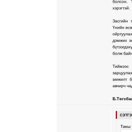
болсон. 
хэрэгтэй.
Засгийн 
Үнийн өсө
ойртуулах
дэмжих э
бүтээгдэ
болж бай
Тиймээс 
зарцуулах
амжилт б
авчирч ча
Б.Төгсба
СЭТГ
Таны 