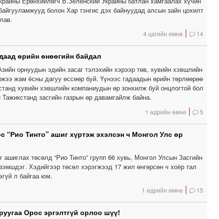
Украины Ерөнхийлөгч В.Зеленский Украины батлан ​​хамгаалах хүчин
байгууламжууд болон Хар тэнгис дэх байнуудад алсын зайн цохилт
тлав.
4 цагийн өмнө
14
даад өрийн өнөөгийн байдал
Азийн орнуудын эдийн засаг тэлэхийн хэрээр төв, хувийн хэвшлийн
мжээ жам ёсны дагуу өссөөр буй. Үүнээс гадаадын өрийн төрлөөрөө
кстанд хувийн хэвшлийн компаниудын өр зонхилж буй онцлогтой бол
 Тажикстанд засгийн газрын өр давамгайлж байна.
1 өдрийн өмнө
5
с “Рио Тинто” ашиг хүртэж эхэлсэн ч Монгол Улс өр
 ашиглах төсөлд “Рио Тинто” групп 66 хувь, Монгол Улсын Засгийн
эзэмшдэг. Хэдийгээр төсөл хэрэгжээд 17 жил өнгөрсөн ч хоёр тал
эгүй л байгаа юм.
1 өдрийн өмнө
15
 руугаа Орос эргэлтгүй орлоо шүү!