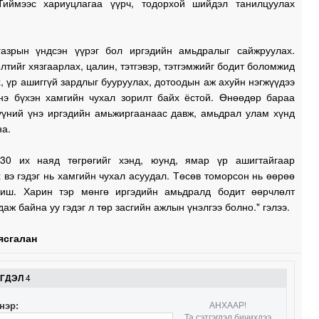
Тиймээс хариуцлагаа үүрч, тодорхой шийдэл танилцуулах
1
газрын үндсэн үүрэг бол иргэдийн амьдралыг сайжруулах.
лтийг хязгаарлах, цалин, тэтгэвэр, тэтгэмжийг бодит боломжид
, үр ашиггүй зардлыг бууруулах, дотоодын аж ахуйн нэгжүүдээ
1
нэ бүхэн хамгийн чухал зорилт байх ёстой. Өнөөдөр бараа
хүүний үнэ иргэдийн амьжиргаанаас давж, амьдрал улам хүнд
на.
30 их наяд төгрөгийг хэнд, юунд, ямар үр ашигтайгаар
 вэ гэдэг нь хамгийн чухал асуудал. Төсөв томорсон нь өөрөө
иш. Харин тэр мөнгө иргэдийн амьдралд бодит өөрчлөлт
даж байна уу гэдэг л төр засгийн ажлын үнэлгээ болно." гэлээ.
ясгалан
ЭГДЭЛ
4
нэр:
АНХААР!
Та сэтгэгдэл бичихдээ