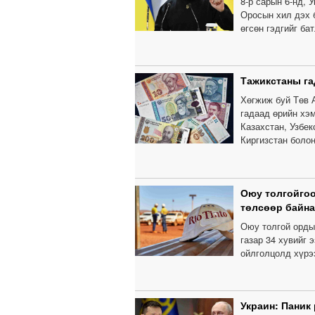
8-р сарын 6-нд, 
Оросын хил дэх 
өгсөн гэдгийг ба
Тажикстаны га
Хөгжиж буй Төв 
гадаад өрийн хэ
Казахстан, Узбе
Киргизстан болон
Оюу толгойгоо
төлсөөр байна
Оюу толгой ордыг
газар 34 хувийг 
ойлголцолд хүрэ
Украин: Паник