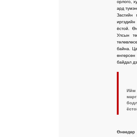
орлого, х
ард түмэн
Засгийн 
иргэдийн
ёстой. Ө
Улсын тө
төлөвлөсө
байна. Ц
өнгөрсөн
байдал дэ
Ийм
мар
бодл
ёсто
Өнөөдөр 