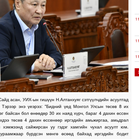
1
1
1
1
1
айд асан, УИХ-ын гишүүн Н.Алтанхуяг сэтгүүлчдийн асуултад
. Тэрээр энэ үеэрээ: "Бидний үед Монгол Улсын төсөв 8 их
өг байсан бол өнөөдөр 30 их наяд хүрч, бараг 4 дахин өссөн
эхдээ төсөв 4 дахин өссөнөөр иргэдийн амьжиргаа, амьдрал
1
 хэмжээнд сайжирсан уу гэдэг хамгийн чухал асуулт юм.
хураамжаар бүрдсэн мөнгө өсөөд байхад иргэдийн бодит
1