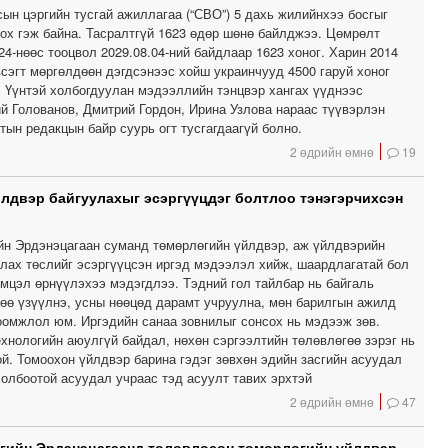
ын цэргийн тусгай ажиллагаа (“СВО”) 5 дахь жилийнхээ босгыг
лох гэж байна. Тасралтгүй 1623 өдөр шөнө байлджээ. Цөмрөлт
24-нөөс тооцвол 2029.08.04-ний байдлаар 1623 хоног. Харин 2014
сэгт мөргөлдөөн дэгдсэнээс хойш украинчууд 4500 гаруй хоног
. Үүнтэй холбогдуулан мэдээллийн тэнцвэр хангах үүднээс
й Голованов, Дмитрий Гордон, Ирина Узлова нараас түүвэрлэн
тын редакцын байр суурь огт тусгагдаагүй болно.
2 өдрийн өмнө
19
лдвэр байгуулахыг эсэргүүцдэг болтлоо тэнэгэрчихсэн
йн Эрдэнэцагаан суманд төмөрлөгийн үйлдвэр, аж үйлдвэрийн
улах төслийг эсэргүүцсэн иргэд мэдээлэл хийж, шаардлагатай бол
эмцэл өрнүүлэхээ мэдэгдлээ. Тэдний гол тайлбар нь байгаль
лөө үзүүлнэ, усны нөөцөд дарамт учруулна, мөн барилгын ажилд
оомжлол юм. Иргэдийн санаа зовнилыг сонсох нь мэдээж зөв.
ехнологийн аюулгүй байдал, нөхөн сэргээлтийн төлөвлөгөө зэрэг нь
ой. Томоохон үйлдвэр барина гэдэг зөвхөн эдийн засгийн асуудал
холбоотой асуудал учраас тэд асуулт тавих эрхтэй
2 өдрийн өмнө
47
гийн Эрдэнэцагаанд төлөвлөсөн төмөрлөгийн үйлдвэр,