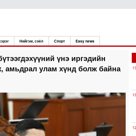
хэрэг
Нийгэм, соёл
Спорт
Easy news
бүтээгдэхүүний үнэ иргэдийн
, амьдрал улам хүнд болж байна
1
1
1