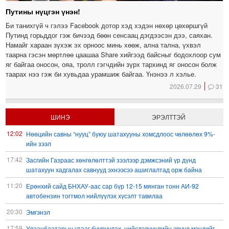
Путины нүцгэн үнэн!
Би танихгүй ч гэлээ Facebook дотор хэд хэдэн нөхөр цөхөршгүй
Путинд горьддог гэж бичээд бөөн сенсаац дэгдээсэн дээ, саяхан.
Намайг хараан зүхэж эх орноос минь хөөж, ална тална, үхвэл
таарна гэсэн мөртлөө цаашаа Share хийгээд байсныг бодохлоор сум
яг байгаа оносон, ояа, тролл гэгчдийн зүрх тархинд яг оносон болж
таарах нээ гэж би хувьдаа урамшиж байгаа. Үнэнээ л хэлье.
2026.07.29
31
ШИНЭ
ЭРЭЛТТЭЙ
12:02
Нөөцийн савны “нууц” буюу шатахууны хомсдлоос чөлөөлөх 9%-
ийн зээл
17:42
Засгийн Газраас хөнгөлөлттэй зээлээр дэмжсэний үр дүнд
шатахуун хадгалах савнууд эхнээсээ ашиглалтад орж байна
11:20
Ерөнхий сайд БНХАУ-аас сар бүр 12-15 мянган тонн АИ-92
автобензин тогтмол нийлүүлэх хүсэлт тавилаа
20:30
Эмгэнэл
17:59
Улаанбаатарын утааг бууруулах, нийслэлчүүдийн эрүүл мэндийг