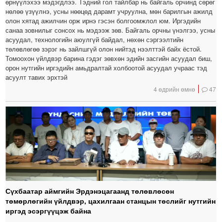
өрнүүлэхээ мэдэгдлээ. Тэдний гол тайлбар нь байгаль орчинд сөрөг
нөлөө үзүүлнэ, усны нөөцөд дарамт учруулна, мөн барилгын ажилд
олон хятад ажилчин орж ирнэ гэсэн болгоомжлол юм. Иргэдийн
санаа зовнилыг сонсох нь мэдээж зөв. Байгаль орчны үнэлгээ, усны
асуудал, технологийн аюулгүй байдал, нөхөн сэргээлтийн
төлөвлөгөө зэрэг нь зайлшгүй олон нийтэд нээлттэй байх ёстой.
Томоохон үйлдвэр барина гэдэг зөвхөн эдийн засгийн асуудал биш,
орон нутгийн иргэдийн амьдралтай холбоотой асуудал учраас тэд
асуулт тавих эрхтэй
4 өдрийн өмнө
47
Сүхбаатар аймгийн Эрдэнэцагаанд төлөвлөсөн
төмөрлөгийн үйлдвэр, цахилгаан станцын төслийг нутгийн
иргэд эсэргүүцэж байна