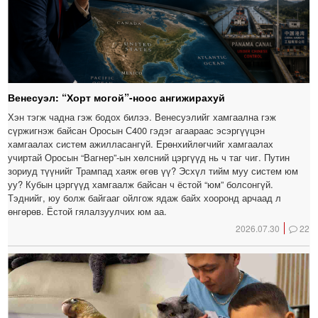
Венесуэл: “Хорт могой”-ноос ангижирахуй
Хэн тэгж чадна гэж бодох билээ. Венесуэлийг хамгаална гэж
сүржигнэж байсан Оросын С400 гэдэг агаараас эсэргүүцэн
хамгаалах систем ажилласангүй. Ерөнхийлөгчийг хамгаалах
учиртай Оросын “Вагнер”-ын хөлсний цэргүүд нь ч таг чиг. Путин
зориуд түүнийг Трампад хаяж өгөв үү? Эсхүл тийм муу систем юм
уу? Кубын цэргүүд хамгаалж байсан ч ёстой “юм” болсонгүй.
Тэднийг, юу болж байгааг ойлгож ядаж байх хооронд арчаад л
өнгөрөв. Ёстой гялалзуулчих юм аа.
2026.07.30
22