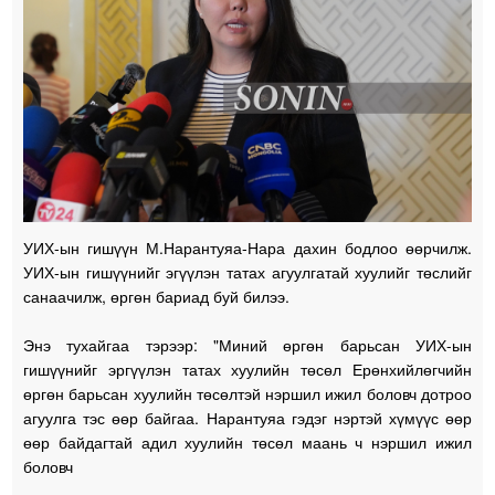
УИХ-ын гишүүн М.Нарантуяа-Нара дахин бодлоо өөрчилж.
УИХ-ын гишүүнийг эгүүлэн татах агуулгатай хуулийг төслийг
санаачилж, өргөн бариад буй билээ.
Энэ тухайгаа тэрээр: "Миний өргөн барьсан УИХ-ын
гишүүнийг эргүүлэн татах хуулийн төсөл Ерөнхийлөгчийн
өргөн барьсан хуулийн төсөлтэй нэршил ижил боловч дотроо
агуулга тэс өөр байгаа. Нарантуяа гэдэг нэртэй хүмүүс өөр
өөр байдагтай адил хуулийн төсөл маань ч нэршил ижил
боловч