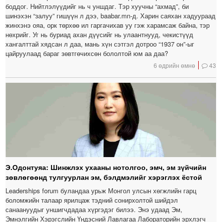
боддог. Нийтлэлүүдийг нь ч уншдаг. Тэр хуучны “ахмад”, би
шинэхэн “залуу” гишүүн л дээ, baabar.mn-д. Харин саяхан хадуураад
жинхэнэ ояа, орк төрхөө ил гаргачихав уу гэж харамсаж байна, тэр
нөхрийг. Уг нь буриад ахан дүүсийг нь улаантнууд, чекистүүд
хангалттай хядсан л даа, мань хүн сэтгэл дотроо “1937 он”-ыг
цайруулаад бараг зөвтгөчихсөн бололтой юм аа даа?
6 өдрийн өмнө
43
Э.Одонтуяа: Шинжлэх ухааны нотолгоо, эмч, эм зүйчийн
зөвлөгөөнд тулгуурлан эм, бэлдмэлийг хэрэглэх ёстой
Leaderships forum буландаа урьж Монгол улсын хөгжлийн гарц
боломжийн талаар ярилцаж тэдний сонирхолтой шийдэл
санаануудыг уншигчдадаа хүргэдэг билээ. Энэ удаад Эм,
Эмнэлгийн Хэрэгслийн Үндэсний Лавлагаа Лабораторийн эрхлэгч