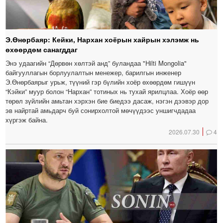
Э.Өнөрбаяр: Кейки, Нархан хоёрын хайрын хэлэмж нь
өхөөрдөм санагддаг
Энэ удаагийн “Дөрвөн хөлтэй анд” буландаа "Hilti Mongolia"
байгууллагын борлуулалтын менежер, барилгын инженер
Э.Өнөрбаярыг урьж, түүний гэр бүлийн хоёр өхөөрдөм гишүүн
“Кэйки” муур болон “Нархан” тотиных нь тухай ярилцлаа. Хоёр өөр
төрөл зүйлийн амьтан хэрхэн бие биедээ дасаж, нэгэн дээвэр дор
эв найртай амьдарч буй сонирхолтой мөчүүдээс уншигчдадаа
хүргэж байна.
2026.07.30
4