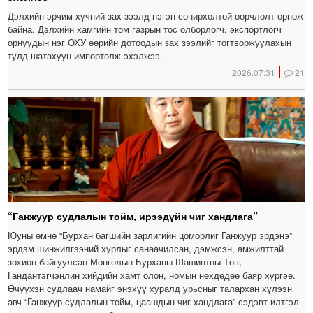
Дэлхийн эрчим хүчний зах зээлд нэгэн сонирхолтой өөрчлөлт өрнөж
байна. Дэлхийн хамгийн том газрын тос олборлогч, экспортлогч
орнуудын нэг ОХУ өөрийн дотоодын зах зээлийг тогтворжуулахын
тулд шатахуун импортолж эхэлжээ.
2026.07.31
21
“Ганжуур судлалын тойм, ирээдүйн чиг хандлага”
Юуны өмнө “Бурхан багшийн зарлигийн цоморлиг Ганжуур эрдэнэ”
эрдэм шинжилгээний хурлыг санаачилсан, дэмжсэн, амжилттай
зохион байгуулсан Монголын Бурханы Шашинтны Төв,
Гандантэгчэнлин хийдийн хамт олон, номын нөхдөдөө баяр хүргэе.
Өчүүхэн судлаач намайг энэхүү хуралд урьсныг талархан хүлээн
авч “Ганжуур судлалын тойм, цаашдын чиг хандлага” сэдэвт илтгэл