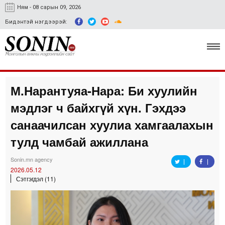
Ням - 08 сарын 09, 2026
Бидэнтэй нэгдээрэй:
М.Нарантуяа-Нара: Би хуулийн
Улс төр, эдийн засаг
мэдлэг ч байхгүй хүн. Гэхдээ
Гэмт хэрэг
санаачилсан хуулиа хамгаалахын
Нийгэм, соёл
тулд чамбай ажиллана
Спорт
Sonin.mn agency
2026.05.12
Easy news
Сэтгэгдэл (11)