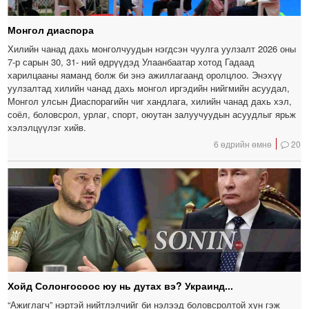
Монгол диаспора
Хилийн чанад дахь монголчуудын нэгдсэн чуулга уулзалт 2026 оны
7-р сарын 30, 31- ний өдрүүдэд Улаанбаатар хотод Гадаад
харилцааны яаманд болж би энэ ажиллагаанд оролцлоо. Энэхүү
уулзалтад хилийн чанад дахь монгол иргэдийн нийгмийн асуудал,
Монгол улсын Диаспорагийн чиг хандлага, хилийн чанад дахь хэл,
соёл, боловсрол, урлаг, спорт, оюутан залуучуудын асуудлыг ярьж
хэлэлцүүлэг хийв.
6 өдрийн өмнө
20
Хойд Солонгосоос юу нь дутах вэ? Украинд...
“Ажиглагч” нэртэй нийтлэлчийг би нэлээд боловсролтой хүн гэж