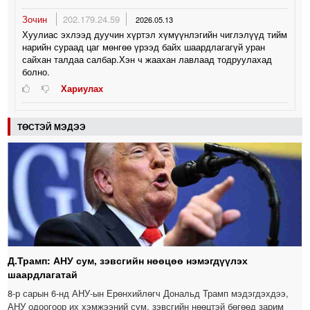
Зочин
202.179.24.59
2026.05.13
Хуулиас эхлээд дуучин хүртэл хүмүүнлэгийн чиглэлүүд тийм
нарийн сураад цаг мөнгөө үрээд байх шаардлагагүй уран
сайхан талдаа салбар.Хэн ч жаахан лавлаад тодруулахад
болно.
Хариулах
ТӨСТЭЙ МЭДЭЭ
Д.Трамп: АНУ сум, зэвсгийн нөөцөө нэмэгдүүлэх
шаардлагатай
8-р сарын 6-нд АНУ-ын Ерөнхийлөгч Дональд Трамп мэдэгдэхдээ,
АНУ одоогоор их хэмжээний сум, зэвсгийн нөөцтэй бөгөөд зарим