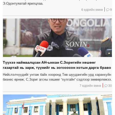
Э.Одонтуяатай ярилцлаа.
6 өдрийн өмнө
9
Түүхээ наймаалцсан АН-ынхан С.Зоригийн хөшөөг
газартай нь зарж, түүнийг нь зогсоосон хотын дарга браво
Нийслэлчүүдийг унтаж байх хооронд Төв шуудангийн урд харанхуйн
бизнес өрнөж, С.Зориг агсны хөшөөг “хулгайн” сэдлээр зөөвөрлөжээ.
7 өдрийн өмнө
30