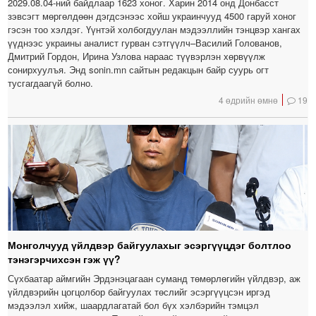
2029.08.04-ний байдлаар 1623 хоног. Харин 2014 онд Донбасст
зэвсэгт мөргөлдөөн дэгдсэнээс хойш украинчууд 4500 гаруй хоног
гэсэн тоо хэлдэг. Үүнтэй холбогдуулан мэдээллийн тэнцвэр хангах
үүднээс украины аналист гурван сэтгүүлч–Василий Голованов,
Дмитрий Гордон, Ирина Узлова нараас түүвэрлэн хөрвүүлж
сонирхуулъя. Энд sonin.mn сайтын редакцын байр суурь огт
тусгагдаагүй болно.
4 өдрийн өмнө
19
Монголчууд үйлдвэр байгуулахыг эсэргүүцдэг болтлоо
тэнэгэрчихсэн гэж үү?
Сүхбаатар аймгийн Эрдэнэцагаан суманд төмөрлөгийн үйлдвэр, аж
үйлдвэрийн цогцолбор байгуулах төслийг эсэргүүцсэн иргэд
мэдээлэл хийж, шаардлагатай бол бүх хэлбэрийн тэмцэл