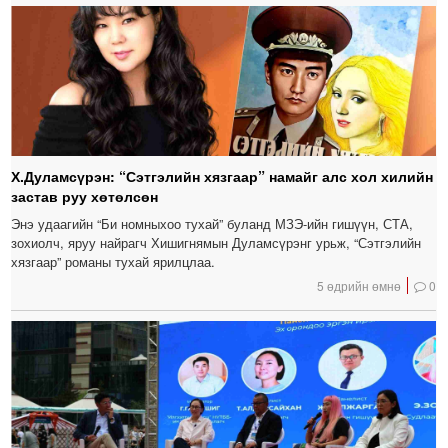
Х.Дуламсүрэн: “Сэтгэлийн хязгаар” намайг алс хол хилийн
застав руу хөтөлсөн
Энэ удаагийн “Би номныхоо тухай” буланд МЗЭ-ийн гишүүн, СТА,
зохиолч, яруу найрагч Хишигнямын Дуламсүрэнг урьж, “Сэтгэлийн
хязгаар” романы тухай ярилцлаа.
5 өдрийн өмнө
0