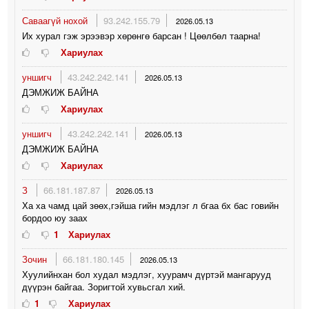
Саваагүй нохой
93.242.155.79
2026.05.13
Их хурал гэж эрээвэр хөрөнгө барсан ! Цөөлбөл таарна!
Хариулах
уншигч
43.242.242.141
2026.05.13
ДЭМЖИЖ БАЙНА
Хариулах
уншигч
43.242.242.141
2026.05.13
ДЭМЖИЖ БАЙНА
Хариулах
З
66.181.187.87
2026.05.13
Ха ха чамд цай зөөх,гэйша гийн мэдлэг л бгаа бх бас говийн
бордоо юу заах
1
Хариулах
Зочин
66.181.180.145
2026.05.13
Хуулийнхан бол худал мэдлэг, хуурамч дүртэй мангарууд
дүүрэн байгаа. Зоригтой хувьсгал хий.
1
Хариулах