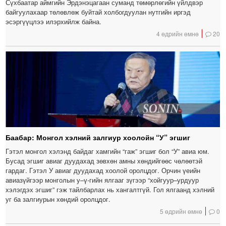
Сүхбаатар аймгийн Эрдэнэцагаан суманд төмөрлөгийн үйлдвэр
байгуулахаар төлөвлөж буйтай холбогдуулан нутгийн иргэд
эсэргүүцлээ илэрхийлж байна.
4 өдрийн өмнө
20
Баабар: Монгол хэлний залгиур хоолойн “У” эгшиг
Гэтэл монгол хэлэнд байдаг хамгийн “гаж” эгшиг бол “У” авиа юм.
Бусад эгшиг авиаг дуудахад зөвхөн амны хөндийгөөс чөлөөтэй
гардаг. Гэтэл У авиаг дуудахад хоолой оролцдог. Орчин үеийн
авиазүйгээр монголын у–ү-гийн ялгааг зүгээр “хойгуур–урдуур
хэлэгдэх эгшиг” гэж тайлбарлах нь хангалтгүй. Гол ялгаанд хэлний
уг ба залгиурын хөндий оролцдог.
5 өдрийн өмнө
0