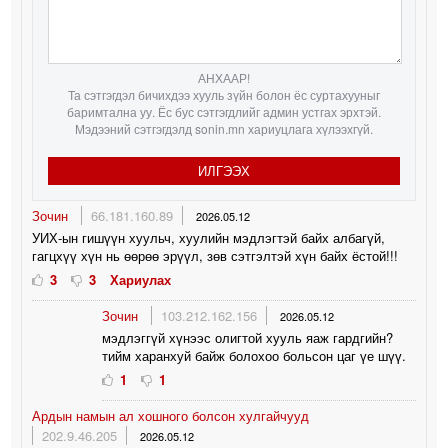
АНХААР!
Та сэтгэгдэл бичихдээ хууль зүйн болон ёс суртахууныг
баримтална уу. Ёс бус сэтгэгдлийг админ устгах эрхтэй.
Мэдээний сэтгэгдэлд sonin.mn хариуцлага хүлээхгүй.
ИЛГЭЭХ
Зочин
66.181.160.89
2026.05.12
УИХ-ын гишүүн хуульч, хуулийн мэдлэгтэй байх албагүй,
гагцхүү хүн нь өөрөө эрүүл, зөв сэтгэлтэй хүн байх ёстой!!!
3
3
Хариулах
Зочин
103.212.162.156
2026.05.12
мэдлэггүй хүнээс олигтой хууль яаж гардгийн?
тийм харанхуй байж болохоо больсон цаг үе шүү.
1
1
Ардын намын ал хошного болсон хулгайчууд
202.9.46.205
2026.05.12