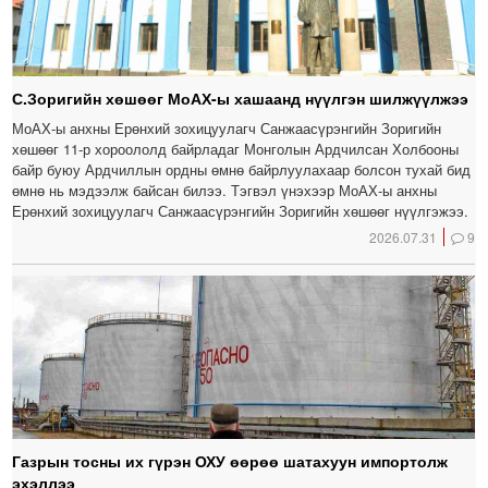
С.Зоригийн хөшөөг МоАХ-ы хашаанд нүүлгэн шилжүүлжээ
МоАХ-ы анхны Ерөнхий зохицуулагч Санжаасүрэнгийн Зоригийн
хөшөөг 11-р хороололд байрладаг Монголын Ардчилсан Холбооны
байр буюу Ардчиллын ордны өмнө байрлуулахаар болсон тухай бид
өмнө нь мэдээлж байсан билээ. Тэгвэл үнэхээр МоАХ-ы анхны
Ерөнхий зохицуулагч Санжаасүрэнгийн Зоригийн хөшөөг нүүлгэжээ.
2026.07.31
9
Газрын тосны их гүрэн ОХУ өөрөө шатахуун импортолж
эхэллээ