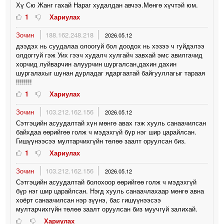
Хү Сю Жанг гахай Нараг худалдан авчээ.Мөнгө хүчтэй юм.
1
Хариулах
Зочин
188.162.248.218
2026.05.12
дээдэх нь суудалаа олоогуй бол доодох нь хэзээ ч гуйдэлээ
олдоггуй гэж Уих гээч худалч хулгайч завхай эмс авилгачид
хорчид луйварчин алуурчин шургалсан,дахин дахин
шургалахыг шунан дурладаг ядаргаатай байгууллагыг тараая
!!!!!!!!
1
Хариулах
Зочин
103.212.162.156
2026.05.12
Сэтгэцийн асуудалтай хүн мөнгө авах гэж хууль санаачилсан
байхдаа өөрийгөө голж ч мэдэхгүй бүр нэг шир царайлсан.
Гишүүнээсээ мултарчихгүйн төлөө заалт оруулсан биз.
1
Хариулах
Зочин
103.212.162.156
2026.05.12
Сэтгэцийн асуудалтай болохоор өөрийгөө голж ч мэдэхгүй
бүр нэг шир царайлсан. Нэгд хууль санаачлахаар мөнгө авна
хоёрт санаачилсан нэр зүүнэ, бас гишүүнээсээ
мултарчихгүйн төлөө заалт оруулсан биз муучгүй залихай.
Хариулах