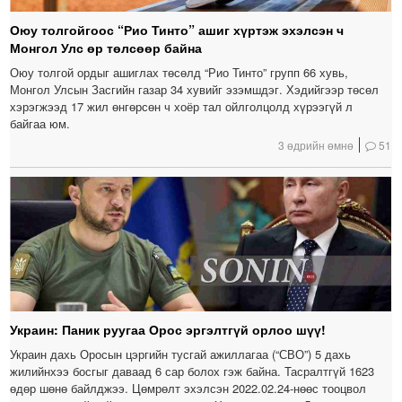
Оюу толгойгоос “Рио Тинто” ашиг хүртэж эхэлсэн ч
Монгол Улс өр төлсөөр байна
Оюу толгой ордыг ашиглах төсөлд “Рио Тинто” групп 66 хувь,
Монгол Улсын Засгийн газар 34 хувийг эзэмшдэг. Хэдийгээр төсөл
хэрэгжээд 17 жил өнгөрсөн ч хоёр тал ойлголцолд хүрээгүй л
байгаа юм.
3 өдрийн өмнө
51
Украин: Паник руугаа Орос эргэлтгүй орлоо шүү!
Украин дахь Оросын цэргийн тусгай ажиллагаа (“СВО”) 5 дахь
жилийнхээ босгыг даваад 6 сар болох гэж байна. Тасралтгүй 1623
өдөр шөнө байлджээ. Цөмрөлт эхэлсэн 2022.02.24-нөөс тооцвол