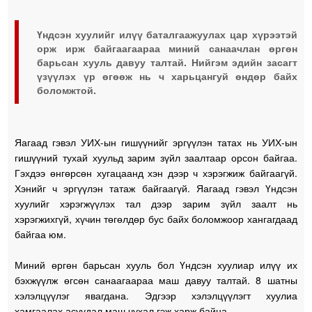
Үндсэн хуулийг илүү баталгаажуулах цар хүрээтэй
орж ирж байгаагаараа миний санаачлан өргөн
барьсан хууль давуу талтай. Нийгэм эдийн засагт
үзүүлэх үр өгөөж нь ч харьцангуй өндөр байх
боломжтой.
Яагаад гэвэл УИХ-ын гишүүнийг эргүүлэн татах нь УИХ-ын
гишүүний тухай хуульд зарим зүйл заалтаар орсон байгаа.
Гэхдээ өнгөрсөн хугацаанд хэн дээр ч хэрэгжиж байгаагүй.
Хэнийг ч эргүүлэн татаж байгаагүй. Яагаад гэвэл Үндсэн
хуулийг хэрэгжүүлэх тал дээр зарим зүйл заалт нь
хэрэгжихгүй, хүчин төгөлдөр бус байх боломжоор хангагдаад
байгаа юм.
Миний өргөн барьсан хууль бол Үндсэн хуулиар илүү их
бэхжүүлж өгсөн санаагаараа маш давуу талтай. 8 шатны
хэлэлцүүлэг явагдана. Эдгээр хэлэлцүүлэгт хуулиа
хамгаалах асуудал маш чухал гэж харж байна.