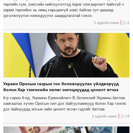
төрлийн сум, зэвсгийн нийлүүлэлтэд бараг хязгаарлалт байхгүй ч
зарим төрлийнх нь нөөц харьцангуй хомс байгаа тул цаашид
үргэлжлүүлэн нэмэгдүүлэх шаардлагатай гэжээ.
2 өдрийн өмнө
2
Украин Оросын газрын тос боловсруулах үйлдвэрүүд
болон Хар тэнгисийн хөлөг онгоцнуудад цохилт өгчээ
8-р сарын 6-нд, Украины Ерөнхийлөгч В.Зеленский Украины батлан ​​
хамгаалах хүчин Оросын хил дэх байгууламжууд болон Хар тэнгис
дэх байнуудад алсын зайн цохилт өгсөн гэдгийг батлав.
2 өдрийн өмнө
18