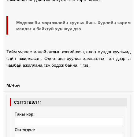
Мэдээж би мэргэжлийн хуульч биш. Хуулийн зарим
мэдлэг ч байхгүй хүн шүү дээ.
Тийм учраас манай ажлын хэсгийнхэн, олон мундаг хуульчид
сайн ажилласан. Одоо энэ хуулиа хамгаалах тал дээр л
чамбай ажиллана гэж бодож байна. " гэв.
М.Чой
СЭТГЭГДЭЛ
11
Таны нэр:
Сэтгэгдэл: