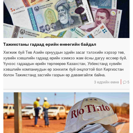
Тажикстаны гадаад өрийн өнөөгийн байдал
Хөгжиж буй Төв Азийн орнуудын эдийн засаг тэлэхийн хэрээр төв,
хувийн хэвшлийн гадаад өрийн хэмжээ жам ёсны дагуу өссөөр буй.
Үүнээс гадаадын өрийн төрлөөрөө Казахстан, Узбекстанд хувийн
хэвшлийн компаниудын өр зонхилж буй онцлогтой бол Киргизстан
болон Тажикстанд засгийн газрын өр давамгайлж байна.
3 өдрийн өмнө
5