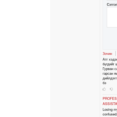
Сэтгэ
Зочин
Атг хэдэ
бүгдийг 
Гурван с
гарсан я
дийлдэгг
бэ
PROFES
ASSISTA
Losing my
confused,