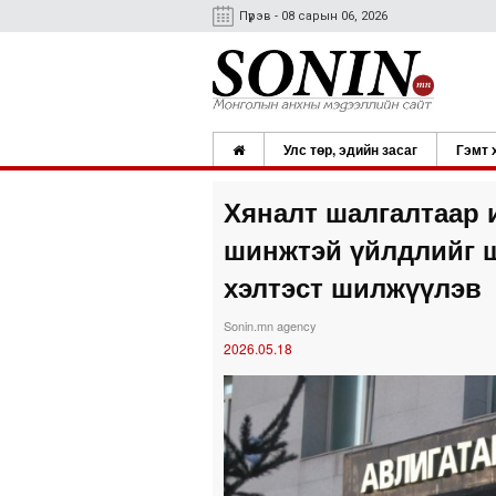
Пүрэв - 08 сарын 06, 2026
Улс төр, эдийн засаг
Гэмт 
Хяналт шалгалтаар 
шинжтэй үйлдлийг 
хэлтэст шилжүүлэв
Sonin.mn agency
2026.05.18