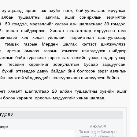
0
 хугацаанд иргэн, аж ахуйн нэгж, байгууллагаас ирүүлсэн
 албан тушаалтны авлига, ашиг сонирхлын зөрчилтэй
й 150 гомдол, мэдээллийг хүлээн авч шалгаснаас 39 гомдол,
0
йг хянан шийдвэрлэв. Хяналт шалгалтаар илрүүлсэн гэмт
 шинжтэй хэд хэдэн үйлдлийг нарийвчлан шалгуулахаар
ай тэмцэх газрын Мөрдөн шалгах хэлтэст шилжүүллээ.
0
ал, иргэнд өмчлөх газрын хэмжээг нэмэгдүүлж шийдвэр
 ажлын байр түрээслэх гэрээг зах зээлийн үнээс өндөр үнээр
ан, төсвийн хөрөнгийг зориулалтын бусаар зарцуулсан,
0
 бүхий этгээддээ давуу байдал бий болгосон зэрэг авлигын
ийн шинжтэй үйлдлүүдийг шалгуулахаар шилжүүлсэн байна.
2
өөт хяналт шалгалтаар 28 албан тушаалтны хувийн ашиг
 болон хөрөнгө, орлогын мэдүүлгийг хянан шалгав.
2
ЭГДЭЛ
2
нэр:
АНХААР!
1
Та сэтгэгдэл бичихдээ
хууль зүйн болон ёс