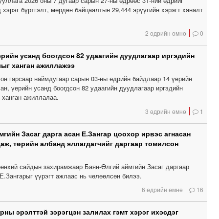
уллага 2026 оны 7 дугаар сарын 27-ны өдрөөс 31-ний өдрийг
 хэрэг бүртгэлт, мөрдөн байцаалтын 29,444 эрүүгийн хэрэгт хяналт
2 өдрийн өмнө
0
үерийн усанд боогдсон 82 удаагийн дуудлагаар иргэдийн
ыг ханган ажиллажээ
он гарсаар наймдугаар сарын 03-ны өдрийн байдлаар 14 үерийн
ан, үерийн усанд боогдсон 82 удаагийн дуудлагаар иргэдийн
 ханган ажиллалаа.
3 өдрийн өмнө
1
мгийн Засаг дарга асан Е.Зангар цоохор ирвэс агнасан
даж, төрийн албанд яллагдагчийг даргаар томилсон
өнхий сайдын захирамжаар Баян-Өлгий аймгийн Засаг даргаар
Е.Зангарыг үүрэгт ажлаас нь чөлөөлсөн билээ.
6 өдрийн өмнө
16
рны эрэлттэй зэрэгцэн залилах гэмт хэрэг ихэсдэг