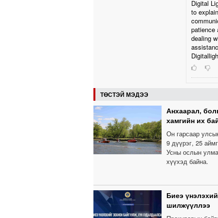
Digital L
to explai
communic
patience 
dealing w
assistanc
Digitallig
ТӨСТЭЙ МЭДЭЭ
Анхаарал, бол
хамгийн их ба
Он гарсаар улсы
9 дүүрэг, 25 айм
Усны ослын улма
хүүхэд байна.
Биеэ үнэлэхий
шилжүүллээ