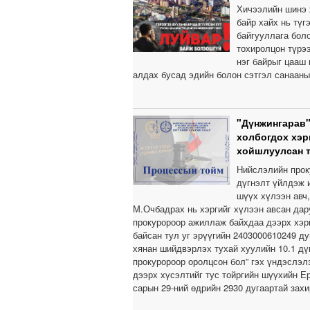
Хичээлийн шинэ 
байр хайх нь тү
байгууллага бол
тохиролцон түрээ
нэг байрыг цааш
алдах бусад эдийн болон сэтгэл санааны
"Дүнжингарав"
холбогдох хэр
хойшлуулсан 
Нийслэлийн прок
дүгнэлт үйлдэж и
шүүх хүлээн авч
М.Очбадрах нь хэргийг хүлээн авсан дар
прокуророор ажиллаж байхдаа дээрх хэр
байсан тул уг эрүүгийн 2403000610249 д
хянан шийдвэрлэх тухай хуулийн 10.1 дүг
прокуророор оролцсон бол” гэх үндэслэлэ
дээрх хүсэлтийг тус тойргийн шүүхийн Е
сарын 29-ний өдрийн 2930 дугаартай зах