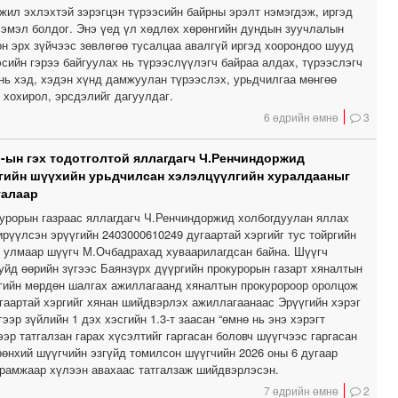
жил эхлэхтэй зэрэгцэн түрээсийн байрны эрэлт нэмэгдэж, иргэд
гээмэл болдог. Энэ үед үл хөдлөх хөрөнгийн дундын зуучлалын
он эрх зүйчээс зөвлөгөө тусалцаа авалгүй иргэд хоорондоо шууд
сийн гэрээ байгуулах нь түрээслүүлэгч байраа алдах, түрээслэгч
 нь хэд, хэдэн хүнд дамжуулан түрээслэх, урьдчилгаа мөнгөө
 хохирол, эрсдэлийг дагуулдаг.
6 өдрийн өмнө
3
-ын гэх тодотголтой яллагдагч Ч.Ренчиндоржид
гийн шүүхийн урьдчилсан хэлэлцүүлгийн хуралдааныг
талаар
урорын газраас яллагдагч Ч.Ренчиндоржид холбогдуулан яллах
рүүлсэн эрүүгийн 2403000610249 дугаартай хэргийг тус тойргийн
, улмаар шүүгч М.Очбадрахад хуваарилагдсан байна. Шүүгч
уйд өөрийн зүгээс Баянзүрх дүүргийн прокурорын газарт хяналтын
гийн мөрдөн шалгах ажиллагаанд хяналтын прокуророор оролцож
угаартай хэргийг хянан шийдвэрлэх ажиллагаанаас Эрүүгийн хэрэг
ээр зүйлийн 1 дэх хэсгийн 1.3-т заасан “өмнө нь энэ хэрэгт
эр татгалзан гарах хүсэлтийг гаргасан боловч шүүгчээс гаргасан
рөнхий шүүгчийн эзгүйд томилсон шүүгчийн 2026 оны 6 дугаар
ирамжаар хүлээн авахаас татгалзаж шийдвэрлэсэн.
7 өдрийн өмнө
2