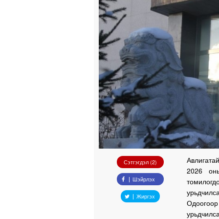
Авлигатай
Сэтгэгдэл (2)
2026 он
Шэйрлэх
томилогд
урьдчилс
Жиргэх
Одоогоор
урьдчилса