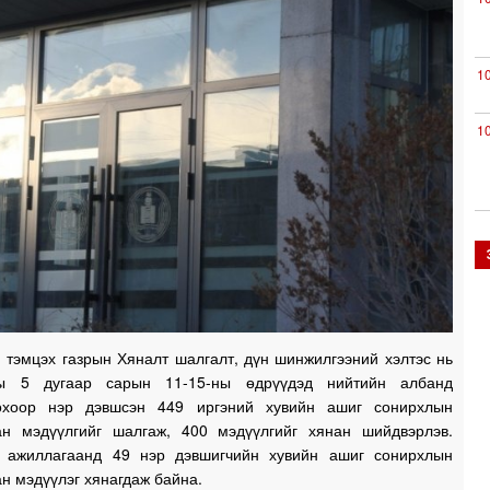
1
1
0
0
 тэмцэх газрын Хяналт шалгалт, дүн шинжилгээний хэлтэс нь
0
ы 5 дугаар сарын 11-15-ны өдрүүдэд нийтийн албанд
охоор нэр дэвшсэн 449 иргэний хувийн ашиг сонирхлын
0
ан мэдүүлгийг шалгаж, 400 мэдүүлгийг хянан шийдвэрлэв.
 ажиллагаанд 49 нэр дэвшигчийн хувийн ашиг сонирхлын
н мэдүүлэг хянагдаж байна.