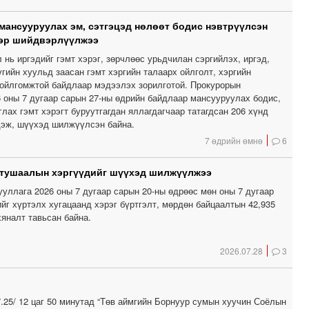
мансууруулах эм, сэтгэцэд нөлөөт бодис нэвтрүүлсэн
ээр шийдвэрлүүлжээ
нь иргэдийг гэмт хэрэг, зөрчлөөс урьдчилан сэргийлэх, иргэд,
гийн хуульд заасан гэмт хэргийн талаарх ойлголт, хэргийн
ойлгомжтой байдлаар мэдээлэх зорилготой. Прокурорын
6 оны 7 дугаар сарын 27-ны өдрийн байдлаар мансууруулах бодис,
лах гэмт хэрэгт буруутгагдан яллагдагчаар татагдсан 206 хүнд
дэж, шүүхэд шилжүүлсэн байна.
7 өдрийн өмнө
6
 тушаалын хэргүүдийг шүүхэд шилжүүлжээ
уллага 2026 оны 7 дугаар сарын 20-ны өдрөөс мөн оны 7 дугаар
йг хүртэлх хугацаанд хэрэг бүртгэлт, мөрдөн байцаалтын 42,935
хяналт тавьсан байна.
2026.07.28
3
.25/ 12 цаг 50 минутад “Төв аймгийн Борнуур сумын хуучин Соёлын