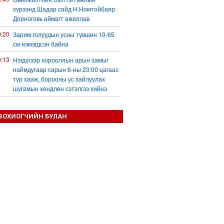
хүрээнд Шадар сайд Н.Номтойбаяр
Дорноговь аймагт ажиллав
0:20
Зарим голуудын усны түвшин 10-65
см нэмэгдсэн байна
0:13
Нэгдүгээр хорооллын арын замыг
наймдугаар сарын 6-ны 23:00 цагаас
түр хааж, борооны ус зайлуулах
шугамын хөндлөн сэтэлгээ хийнэ
9:59
Дронтой холбоотой дагалдах
хэрэгслийн экспортын хяналтыг
ЗОХИОГЧИЙН БУЛАН
чангатгана гэжээ
9:57
Тажикстаны гадаад өрийн өнөөгийн
байдал
9:50
БНХАУ АНУ-ын эсрэг авах арга
хэмжээний жагсаалтаа гаргажээ
9:22
Үндсэн хууль зөрчсөн Х.Булгантуяа,
үндэсний эв нэгдэлд харшилсан
М.Нарантуяа-Нара нарт хэзээ
хариуцлага тооцох вэ?