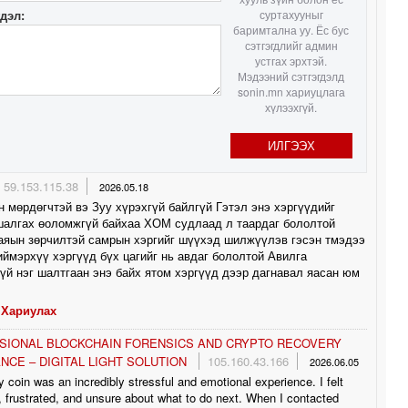
гдэл:
суртахууныг
баримтална уу. Ёс бус
1
сэтгэгдлийг админ
устгах эрхтэй.
Мэдээний сэтгэгдэлд
sonin.mn хариуцлага
хүлээхгүй.
1
ИЛГЭЭХ
59.153.115.38
2026.05.18
н мөрдөгчтэй вэ Зуу хүрэхгүй байлгүй Гэтэл энэ хэргүүдийг
шалгах өоломжгүй байхаа ХОМ судлаад л таардаг бололтой
аяын зөрчилтэй самрын хэргийг шүүхэд шилжүүлэв гэсэн тмэдээ
иймэрхүү хэргүүд бүх цагийг нь авдаг бололтой Авилга
үй нэг шалтгаан энэ байх ятом хэргүүд дээр дагнавал яасан юм
Хариулах
SIONAL BLOCKCHAIN FORENSICS AND CRYPTO RECOVERY
NCE – DIGITAL LIGHT SOLUTION
105.160.43.166
2026.06.05
 coin was an incredibly stressful and emotional experience. I felt
 frustrated, and unsure about what to do next. When I contacted