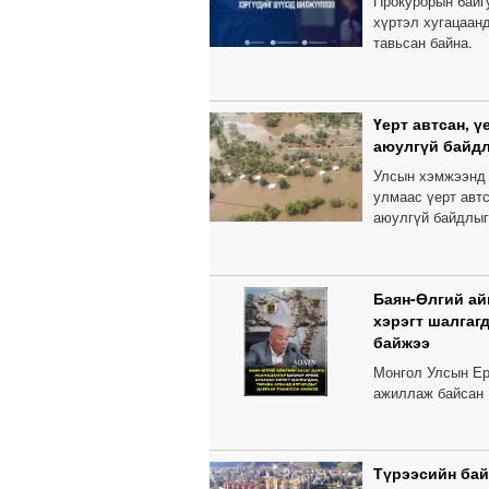
Прокурорын байгу
хүртэл хугацаанд
тавьсан байна.
Үерт автсан, 
аюулгүй байдл
Улсын хэмжээнд 
улмаас үерт автс
аюулгүй байдлыг
Баян-Өлгий ай
хэрэгт шалгаг
байжээ
Монгол Улсын Ер
ажиллаж байсан 
Түрээсийн бай