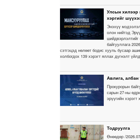
Улсын хилээр 
хэргийг шүүх
Энэхүү мэдээлэл 
олон нийтэд Эрүү
шийдвэрлэлтийг 
байгууллага 202
сэтгэцэд нөлөөт бодис хууль бусаар ашиг
холбогдох 139 хэрэгт яллах дүгнэлт үйл
Авлига, албан
Прокурорын байгу
сарын 27-ны өдри
эрүүгийн хэрэгт 
Тодруулга
Өнөөдөр /2026.07