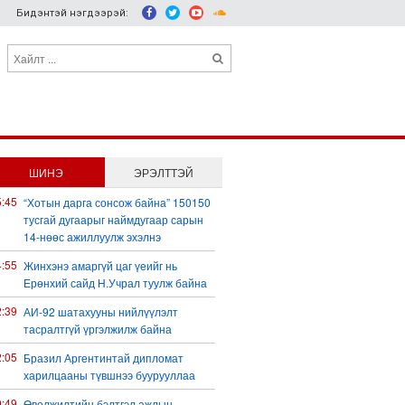
Бидэнтэй нэгдээрэй:
ШИНЭ
ЭРЭЛТТЭЙ
5:45
“Хотын дарга сонсож байна” 150150
тусгай дугаарыг наймдугаар сарын
14-нөөс ажиллуулж эхэлнэ
4:55
Жинхэнэ амаргүй цаг үеийг нь
Ерөнхий сайд Н.Учрал туулж байна
2:39
АИ-92 шатахууны нийлүүлэлт
тасралтгүй үргэлжилж байна
2:05
Бразил Аргентинтай дипломат
харилцааны түвшнээ буурууллаа
0:49
Өвөлжилтийн бэлтгэл ажлын