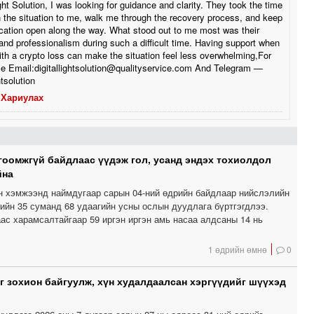
ight Solution, I was looking for guidance and clarity. They took the time
n the situation to me, walk me through the recovery process, and keep
ation open along the way. What stood out to me most was their
and professionalism during such a difficult time. Having support when
ith a crypto loss can make the situation feel less overwhelming,For
e Email:digitallightsolution@qualityservice.com And Telegram —
htsolution
Хариулах
гоомжгүй байдлаас үүдэж гол, усанд эндэх тохиолдол
йна
н хэмжээнд наймдугаар сарын 04-ний өдрийн байдлаар нийслэлийн
гийн 35 суманд 68 удаагийн усны ослын дуудлага бүртгэгдлээ.
ас харамсалтайгаар 59 иргэн иргэн амь насаа алдсаны 14 нь
1 өдрийн өмнө
0
г зохион байгуулж, хүн худалдаалсан хэргүүдийг шүүхэд