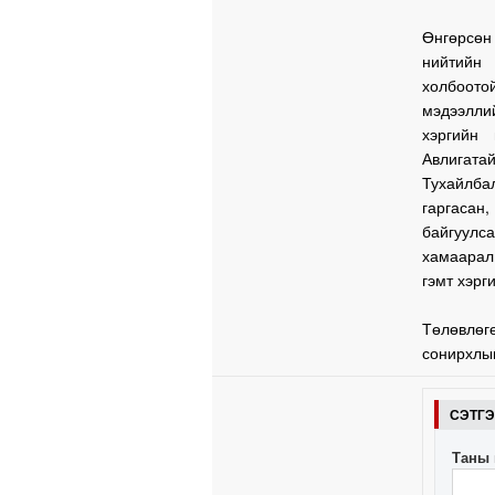
Өнгөрсөн
нийтийн
холбоото
мэдээлли
хэргийн
Авлигат
Тухайлб
гаргасан,
байгуулс
хамаарал
гэмт хэрг
Төлөвлөг
сонирхлын
СЭТГ
Таны 