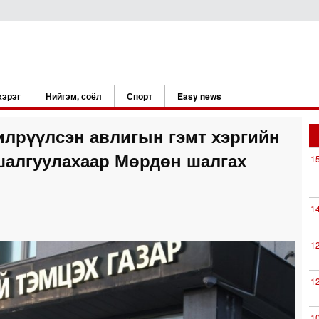
хэрэг
Нийгэм, соёл
Спорт
Easy news
илрүүлсэн авлигын гэмт хэргийн
шалгуулахаар Мөрдөн шалгах
1
1
1
1
1