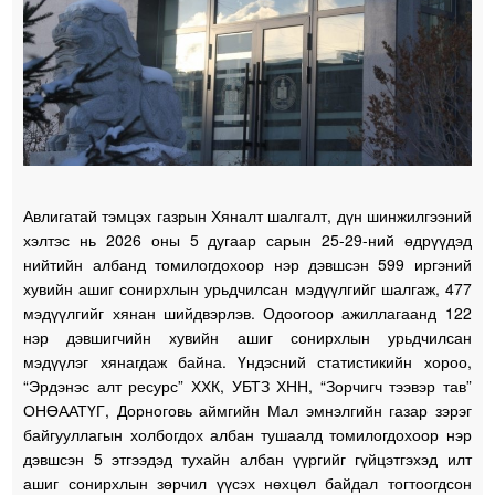
Авлигатай тэмцэх газрын Хяналт шалгалт, дүн шинжилгээний
хэлтэс нь 2026 оны 5 дугаар сарын 25-29-ний өдрүүдэд
нийтийн албанд томилогдохоор нэр дэвшсэн 599 иргэний
хувийн ашиг сонирхлын урьдчилсан мэдүүлгийг шалгаж, 477
мэдүүлгийг хянан шийдвэрлэв. Одоогоор ажиллагаанд 122
нэр дэвшигчийн хувийн ашиг сонирхлын урьдчилсан
мэдүүлэг хянагдаж байна. Үндэсний статистикийн хороо,
“Эрдэнэс алт ресурс” ХХК, УБТЗ ХНН, “Зорчигч тээвэр тав”
ОНӨААТҮГ, Дорноговь аймгийн Мал эмнэлгийн газар зэрэг
байгууллагын холбогдох албан тушаалд томилогдохоор нэр
дэвшсэн 5 этгээдэд тухайн албан үүргийг гүйцэтгэхэд илт
ашиг сонирхлын зөрчил үүсэх нөхцөл байдал тогтоогдсон