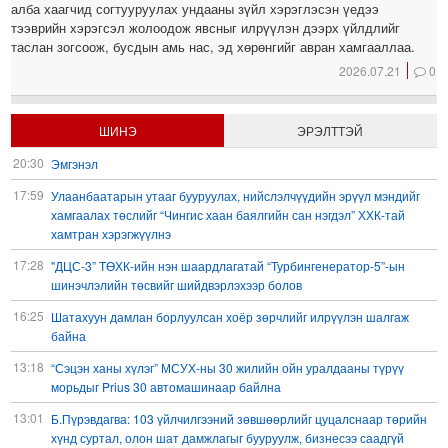
алба хаагчид согтууруулах ундааны зүйл хэрэглэсэн үедээ
тээврийн хэрэгсэл жолоодож явсныг илрүүлэн дээрх үйлдлийг
таслан зогсоож, бусдын амь нас, эд хөрөнгийг авран хамгааллаа.
2026.07.21
0
ШИНЭ
ЭРЭЛТТЭЙ
20:30
Эмгэнэл
17:59
Улаанбаатарын утааг бууруулах, нийслэлчүүдийн эрүүл мэндийг
хамгаалах төслийг “Чингис хаан баялгийн сан нэгдэл” ХХК-тай
хамтран хэрэгжүүлнэ
17:28
"ДЦС-3” ТӨХК-ийн нэн шаардлагатай “Турбингенератор-5”-ын
шинэчлэлийн төсвийг шийдвэрлэхээр болов
16:25
Шатахуун дамлан борлуулсан хоёр зөрчлийг илрүүлэн шалгаж
байна
13:18
“Сэцэн ханы хүлэг” МСУХ-ны 30 жилийн ойн уралдааны түрүү
морьдыг Prius 30 автомашинаар байлна
13:01
Б.Пүрэвдагва: 103 үйлчилгээний зөвшөөрлийг цуцалснаар төрийн
хүнд суртал, олон шат дамжлагыг бууруулж, бизнесээ саадгүй