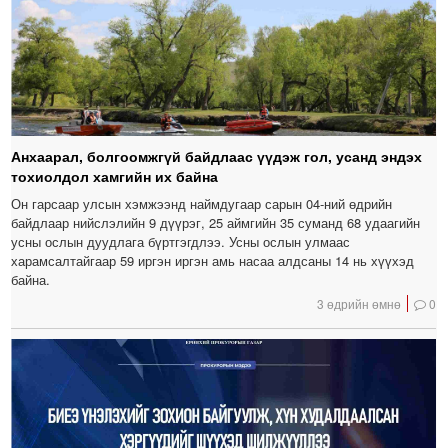
Анхаарал, болгоомжгүй байдлаас үүдэж гол, усанд эндэх
тохиолдол хамгийн их байна
Он гарсаар улсын хэмжээнд наймдугаар сарын 04-ний өдрийн
байдлаар нийслэлийн 9 дүүрэг, 25 аймгийн 35 суманд 68 удаагийн
усны ослын дуудлага бүртгэгдлээ. Усны ослын улмаас
харамсалтайгаар 59 иргэн иргэн амь насаа алдсаны 14 нь хүүхэд
байна.
3 өдрийн өмнө
0