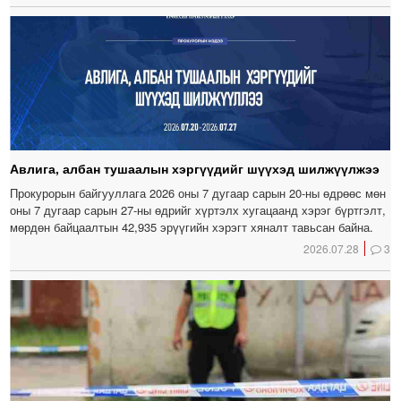
Авлига, албан тушаалын хэргүүдийг шүүхэд шилжүүлжээ
Прокурорын байгууллага 2026 оны 7 дугаар сарын 20-ны өдрөөс мөн
оны 7 дугаар сарын 27-ны өдрийг хүртэлх хугацаанд хэрэг бүртгэлт,
мөрдөн байцаалтын 42,935 эрүүгийн хэрэгт хяналт тавьсан байна.
2026.07.28
3