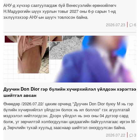
АНУ-д хүчээр саатуулагдаж буй Венесуэлийн ерөнхийлөгч
Н.Мадурогийн шүүх хурлын товыг 2027 оны 6-р сарын 1-нд
эхлүүлэхээр АНУ-ын шүүгч товлосон байна.
2026.07.23
6
Дуучин Don Dior гэр бүлийн хүчирхийлэл үйлдсэн хэрэгтээ
шийтгэл авсан
Өнөөдөр /2026.07.22/ цахим орчинд "Дуучин Don Dior буюу М нь гэр
бүлийн хүчирхийлэл үйлдсэн болох нь ил боллоо" гэх агуулгатай
мэдээлэл нийтлэгдсэн. Дээрх үйлдэл нь энэ оны 04 дүгээр сард
болж, уг зөрчилтэй холбогдуулан цагдаагийн байгууллагаас иргэн М-
д Зөрчлийн тухай хуульд зааснаар шийтгэл оногдуулсан байна.
2026.07.22
3