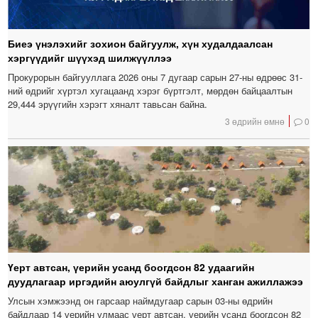
Биеэ үнэлэхийг зохион байгуулж, хүн худалдаалсан
хэргүүдийг шүүхэд шилжүүллээ
Прокурорын байгууллага 2026 оны 7 дугаар сарын 27-ны өдрөөс 31-
ний өдрийг хүртэл хугацаанд хэрэг бүртгэлт, мөрдөн байцаалтын
29,444 эрүүгийн хэрэгт хяналт тавьсан байна.
3 өдрийн өмнө
0
Үерт автсан, үерийн усанд боогдсон 82 удаагийн
дуудлагаар иргэдийн аюулгүй байдлыг ханган ажиллажээ
Улсын хэмжээнд он гарсаар наймдугаар сарын 03-ны өдрийн
байдлаар 14 үерийн улмаас үерт автсан, үерийн усанд боогдсон 82