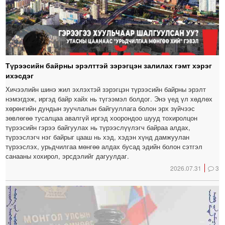
Түрээсийн байрны эрэлттэй зэрэгцэн залилах гэмт хэрэг
ихэсдэг
Хичээлийн шинэ жил эхлэхтэй зэрэгцэн түрээсийн байрны эрэлт
нэмэгдэж, иргэд байр хайх нь түгээмэл болдог. Энэ үед үл хөдлөх
хөрөнгийн дундын зуучлалын байгууллага болон эрх зүйчээс
зөвлөгөө тусалцаа авалгүй иргэд хоорондоо шууд тохиролцон
түрээсийн гэрээ байгуулах нь түрээслүүлэгч байраа алдах,
түрээслэгч нэг байрыг цааш нь хэд, хэдэн хүнд дамжуулан
түрээслэх, урьдчилгаа мөнгөө алдах бусад эдийн болон сэтгэл
санааны хохирол, эрсдэлийг дагуулдаг.
2026.07.31
3