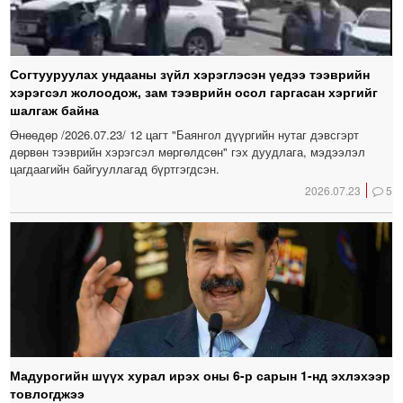
Согтууруулах ундааны зүйл хэрэглэсэн үедээ тээврийн
хэрэгсэл жолоодож, зам тээврийн осол гаргасан хэргийг
шалгаж байна
Өнөөдөр /2026.07.23/ 12 цагт "Баянгол дүүргийн нутаг дэвсгэрт
дөрвөн тээврийн хэрэгсэл мөргөлдсөн" гэх дуудлага, мэдээлэл
цагдаагийн байгууллагад бүртгэгдсэн.
2026.07.23
5
Мадурогийн шүүх хурал ирэх оны 6-р сарын 1-нд эхлэхээр
товлогджээ