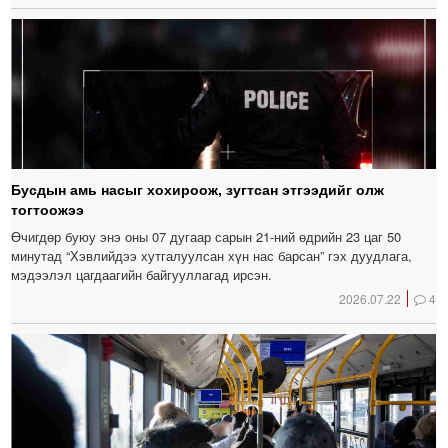
Бусдын амь насыг хохироож, зугтсан этгээдийг олж
тогтоожээ
Өчигдөр буюу энэ оны 07 дугаар сарын 21-ний өдрийн 23 цаг 50
минутад “Хэвлийдээ хутгалуулсан хүн нас барсан” гэх дуудлага,
мэдээлэл цагдаагийн байгууллагад ирсэн.
2026.07.22
4