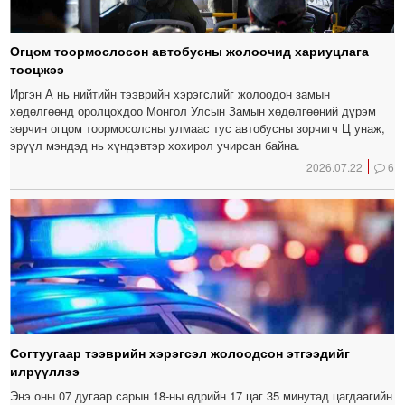
Огцом тоормослосон автобусны жолоочид хариуцлага
тооцжээ
Иргэн А нь нийтийн тээврийн хэрэгслийг жолоодон замын
хөдөлгөөнд оролцохдоо Монгол Улсын Замын хөдөлгөөний дүрэм
зөрчин огцом тоормосолсны улмаас тус автобусны зорчигч Ц унаж,
эрүүл мэндэд нь хүндэвтэр хохирол учирсан байна.
2026.07.22
6
Согтуугаар тээврийн хэрэгсэл жолоодсон этгээдийг
илрүүллээ
Энэ оны 07 дугаар сарын 18-ны өдрийн 17 цаг 35 минутад цагдаагийн