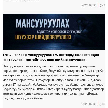
2026.07.30
2
Улсын хилээр мансууруулах эм, сэтгэцэд нөлөөт бодис
нэвтрүүлсэн хэргийг шүүхээр шийдвэрлүүлжээ
Энэхүү мэдээлэл нь иргэдийг гэмт хэрэг, зөрчлөөс урьдчилан
сэргийлэх, иргэд, олон нийтэд Эрүүгийн хуульд заасан гэмт хэргийн
талаарх ойлголт, хэргийн шийдвэрлэлтийг ойлгомжтой байдлаар
мэдээлэх зорилготой. Прокурорын байгууллага 2026 оны 7 дугаар
сарын 27-ны өдрийн байдлаар мансууруулах бодис, сэтгэцэд нөлөөт
бодис хууль бусаар ашиглах гэмт хэрэгт буруутгагдан яллагдагчаар
татагдсан 206 хүнд холбогдох 139 хэрэгт яллах дүгнэлт үйлдэж,
шүүхэд шилжүүлсэн байна.
2026.07.30
6