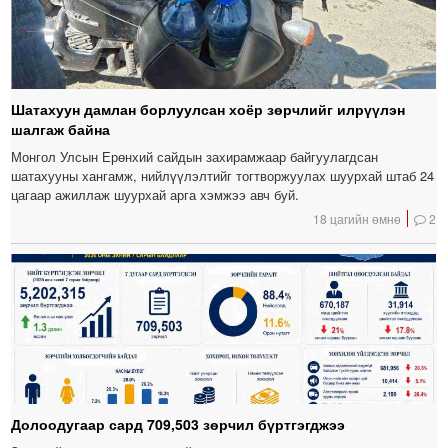
Шатахуун дамлан борлуулсан хоёр зөрчлийг илрүүлэн
шалгаж байна
Монгол Улсын Ерөнхий сайдын захирамжаар байгуулагдсан
шатахууны хангамж, нийлүүлэлтийг тогтворжуулах шуурхай штаб 24
цагаар ажиллаж шуурхай арга хэмжээ авч буй.
18 цагийн өмнө
2
Долоодугаар сард 709,503 зөрчил бүртгэгджээ