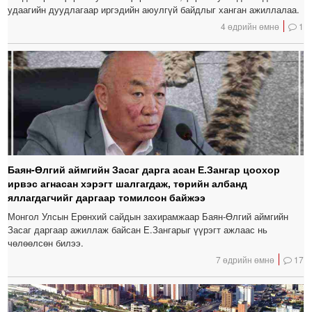
удаагийн дуудлагаар иргэдийн аюулгүй байдлыг ханган ажиллалаа.
4 өдрийн өмнө
1
Баян-Өлгий аймгийн Засаг дарга асан Е.Зангар цоохор
ирвэс агнасан хэрэгт шалгагдаж, төрийн албанд
яллагдагчийг даргаар томилсон байжээ
Монгол Улсын Ерөнхий сайдын захирамжаар Баян-Өлгий аймгийн
Засаг даргаар ажиллаж байсан Е.Зангарыг үүрэгт ажлаас нь
чөлөөлсөн билээ.
7 өдрийн өмнө
17