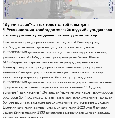
"Дүнжингарав"-ын гэх тодотголтой яллагдагч
Ч.Ренчиндоржид холбогдох хэргийн шүүхийн урьдчилсан
хэлэлцүүлгийн хуралдааныг хойшлуулсан талаар
Нийслэлийн прокурорын газраас яллагдагч Ч.Ренчиндоржид
холбогдуулан яллах дүгнэлт үйлдэж ирүүлсэн эрүүгийн
2403000610249 дугаартай хэргийг тус тойргийн шүүх хүлээн авч,
улмаар шүүгч М.Очбадрахад хуваарилагдсан байна. Шүүгч
М.Очбадрах нь хэргийг хүлээн авсан даруйд өөрийн зүгээс
Баянзүрх дүүргийн прокурорын газарт хяналтын прокуророор
ажиллаж байхдаа дээрх хэргийн мөрдөн шалгах ажиллагаанд
хяналтын прокуророор оролцож байсан тул уг эрүүгийн
2403000610249 дугаартай хэргийг хянан шийдвэрлэх ажиллагаанаас
Эрүүгийн хэрэг хянан шийдвэрлэх тухай хуулийн 10.1 дүгээр
зүйлийн 1 дэх хэсгийн 1.3-т заасан “өмнө нь энэ хэрэгт прокуророор
оролцсон бол” гэх үндэслэлээр татгалзан гарах хүсэлтийг гаргасан
боловч шүүгчээс гаргасан дээрх хүсэлтийг тус тойргийн шүүхийн
Ерөнхий шүүгчийн эзгүйд томилсон шүүгчийн 2026 оны 6 дугаар
сарын 29-ний өдрийн 2930 дугаартай захирамжаар хүлээн авахаас
татгалзаж шийдвэрлэсэн.