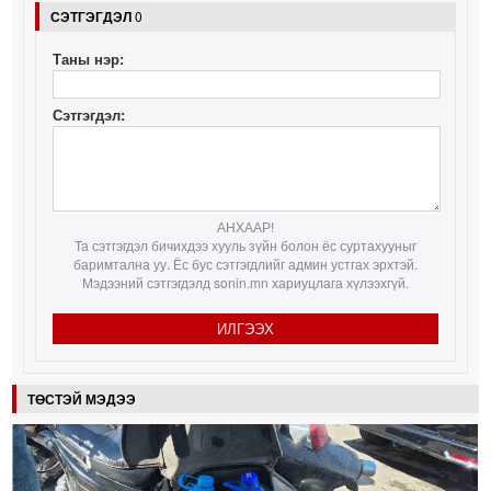
СЭТГЭГДЭЛ
0
Таны нэр:
Сэтгэгдэл:
АНХААР!
Та сэтгэгдэл бичихдээ хууль зүйн болон ёс суртахууныг
баримтална уу. Ёс бус сэтгэгдлийг админ устгах эрхтэй.
Мэдээний сэтгэгдэлд sonin.mn хариуцлага хүлээхгүй.
ИЛГЭЭХ
ТӨСТЭЙ МЭДЭЭ