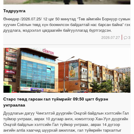
Тодруулга
Өнөөдөр /2026.07.25/ 12 цаг 50 минутад “Төв аймгийн Борнуур сумын
хуучин Соёлын төвд хүн боомилсон байдалтай нас барсан байна” гэх
дуудлага, мэдээлэл цагдаагийн байгууллагад бүртгэгдсэн.
2026.07.27
3
Старс төвд гарсан гал түймрийг 09:50 цагт бүрэн
унтраалаа
Дуудлагын дагуу Чингэлтэй дүүргийн Онцгой байдлын хэлтсийн Гал
түймэр унтраах, аврах 10 дугаар анги, нэмэлтээр Хан-Уул дүүргийн
Онцгой байдлын хэлтсийн Гал түймэр унтраах, аврах 14 дүгээр
ангийн алба хаагчид шуурхай ажиллаж, гал түймрийн тархалтыг