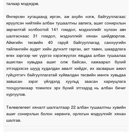
талаар мэдэгдэв.
Өнгөрсөн хугацаанд иргэн, аж ахуйн нэгж, байгууллагаас
ирүүлсэн нийтийн албан тушаалтны авлига, ашиг сонирхлын
зөрчилтэй холбоотой 141 гомдол, мэдээллийг хүлээн авч
шалгаснаас 31 гомдол, мэдээллийг хянан шийдвэрлэв.
Аймгийн төсвийн 40 гаруй байгууллагад санхүүгийн
тайлангийн аудит хийн дүгнэлт гаргах, акт тавих, шаардлага
өгөх зэргээр чиг үүргээ хэрэгжүүлэх явцдаа албан тушаалаа
ашиглан хувьдаа ашиг олж байсан, хамаарал бүхий
этгээдээсээ шууд худалдан авалт хийдэг, их засварын ажил
гүйцэтгэгч байгууллагатай хуйвалдан төсвийн мөнгө хувьдаа
завшсан зэрэг үйлдэлд хуульд заасан хариуцлага
тооцуулахаар томилох эрх бүхий этгээдэд нь албан бичиг
хүргүүлэв.
Төлөвлөгөөт хяналт шалгалтаар 22 албан тушаалтны хувийн
ашиг сонирхлын болон хөрөнгө, орлогын мэдүүлгийг хянан
шалгав.