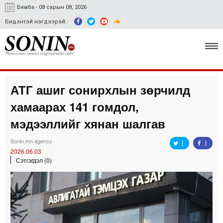
Бямба - 08 сарын 08, 2026
Бидэнтэй нэгдээрэй:
АТГ ашиг сонирхлын зөрчилд
Улс төр, эдийн засаг
хамаарах 141 гомдол,
Гэмт хэрэг
мэдээллийг хянан шалгав
Нийгэм, соёл
Sonin.mn agency
2026.06.03
Спорт
Сэтгэгдэл (0)
Easy news