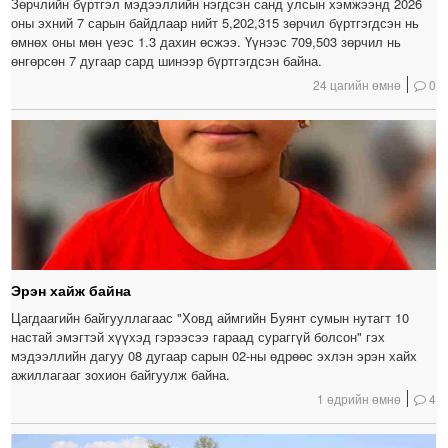
Зөрчлийн бүртгэл мэдээллийн нэгдсэн санд улсын хэмжээнд 2026
оны эхний 7 сарын байдлаар нийт 5,202,315 зөрчил бүртгэгдсэн нь
өмнөх оны мөн үеэс 1.3 дахин өсжээ. Үүнээс 709,503 зөрчил нь
өнгөрсөн 7 дугаар сард шинээр бүртгэгдсэн байна.
24 цагийн өмнө
0
Эрэн хайж байна
Цагдаагийн байгууллагаас "Ховд аймгийн Буянт сумын нутагт 10
настай эмэгтэй хүүхэд гэрээсээ гараад сураггүй болсон" гэх
мэдээллийн дагуу 08 дугаар сарын 02-ны өдрөөс эхлэн эрэн хайх
ажиллагааг зохион байгуулж байна.
1 өдрийн өмнө
4