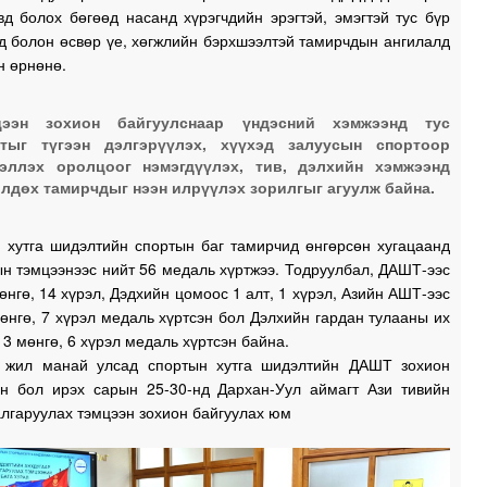
вд болох бөгөөд насанд хүрэгчдийн эрэгтэй, эмэгтэй тус бүр
д болон өсвөр үе, хөгжлийн бэрхшээлтэй тамирчдын ангилалд
н өрнөнө.
1
цээн зохион байгуулснаар үндэсний хэмжээнд тус
ртыг түгээн дэлгэрүүлэх, хүүхэд залуусын спортоор
1
эллэх оролцоог нэмэгдүүлэх, тив, дэлхийн хэмжээнд
лдөх тамирчдыг нээн илрүүлэх зорилгыг агуулж байна.
1
1
 хутга шидэлтийн спортын баг тамирчид өнгөрсөн хугацаанд
н тэмцээнээс нийт 56 медаль хүртжээ. Тодруулбал, ДАШТ-ээс
мөнгө, 14 хүрэл, Дэдхийн цомоос 1 алт, 1 хүрэл, Азийн АШТ-ээс
мөнгө, 7 хүрэл медаль хүртсэн бол Дэлхийн гардан тулааны их
3 мөнгө, 6 хүрэл медаль хүртсэн байна.
1
 жил манай улсад спортын хутга шидэлтийн ДАШТ зохион
ан бол ирэх сарын 25-30-нд Дархан-Уул аймагт Ази тивийн
лгаруулах тэмцээн зохион байгуулах юм
1