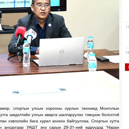
1
1
1
1
амир, спортын улсын хорооны хурлын танхимд Монголын
хутга шидэлтийн улсын аварга шалгаруулах тэмцээн болохтой
лан хэвлэлийн бага хурал зохион байгууллаа. Спортын хутга
1
н анхдугаар УАШТ энэ сарын 29-31-ний өдрүүдэд “Наран