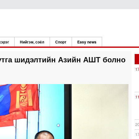
хэрэг
Нийгэм, соёл
Спорт
Easy news
утга шидэлтийн Азийн АШТ болно
1
1
2
1