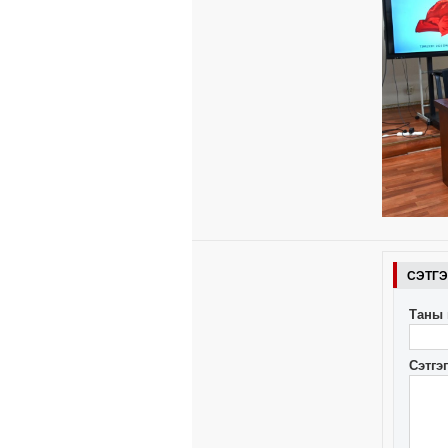
СЭТГ
Таны 
Сэтгэ