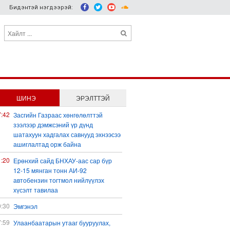
Бидэнтэй нэгдээрэй:
ШИНЭ
ЭРЭЛТТЭЙ
7:42
Засгийн Газраас хөнгөлөлттэй
зээлээр дэмжсэний үр дүнд
шатахуун хадгалах савнууд эхнээсээ
ашиглалтад орж байна
1:20
Ерөнхий сайд БНХАУ-аас сар бүр
12-15 мянган тонн АИ-92
автобензин тогтмол нийлүүлэх
хүсэлт тавилаа
0:30
Эмгэнэл
7:59
Улаанбаатарын утааг бууруулах,