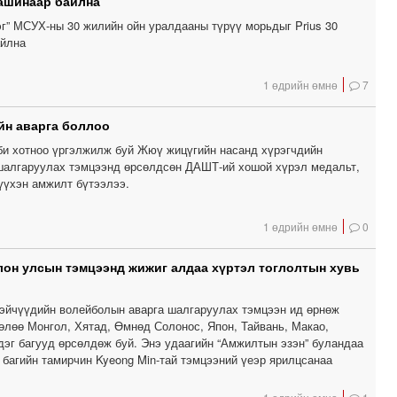
машинаар байлна
эг” МСУХ-ны 30 жилийн ойн уралдааны түрүү морьдыг Prius 30
айлна
1 өдрийн өмнө
7
йн аварга боллоо
и хотноо үргэлжилж буй Жюү жицүгийн насанд хүрэгчдийн
шалгаруулах тэмцээнд өрсөлдсөн ДАШТ-ий хошой хүрэл медальт,
үхэн амжилт бүтээлээ.
1 өдрийн өмнө
0
лон улсын тэмцээнд жижиг алдаа хүртэл тоглолтын хувь
тэйчүүдийн волейболын аварга шалгаруулах тэмцээн ид өрнөж
өлөө Монгол, Хятад, Өмнөд Солонос, Япон, Тайвань, Макао,
дэг багууд өрсөлдөж буй. Энэ удаагийн “Амжилтын эзэн” буландаа
багийн тамирчин Kyeong Min-тай тэмцээний үеэр ярилцсанаа