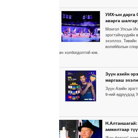
УИХ-ын дарга 
аварга шалгар
Монгол Улсын Их
эрэгтэйчүүдийн 
эхэллээ. Тивийн
волейболын спор
ач холбогдолтой юм.
Зүүн азийн эр
маргааш эхэлн
Зүүн Азийн эрэг
9-ний өдрүүдэд У
Н.Алтаншагай:
амжилтаар түү
“Бөх билэгт” дэ