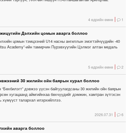
4 өдрийн өмнө
1
 жицүгийн Дэлхийн цомын аварга боллоо
лхийн цомын тэмцээний U14 насны ангиллын эмэгтэйчүүдийн -40
 Jitsu Academy”-ийн тамирчин Пүрэвхүүгийн Цэлмэг алтан медаль
5 өдрийн өмнө
2
эвжээний 30 жилийн ойн баярын хурал боллоо
н “Бөхбилэгт” дэвжээ үүсэн байгуулагдсаны 30 жилийн ойн баярын
өрсөн хугацаанд аймгийнхаа бөхчүүдийг дэмжин, хамтран зүтгэсэн
вь хүмүүст талархал илэрхийллээ.
2026.07.31
6
лхийн аварга боллоо