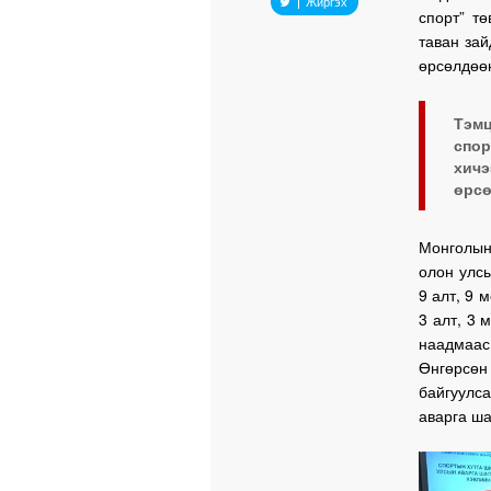
Жиргэх
спорт” тө
таван зай
өрсөлдөө
Тэм
спо
хичэ
өрсө
Монголын
олон улсы
9 алт, 9 
3 алт, 3 
наадмаас 
Өнгөрсөн
байгуулс
аварга ша