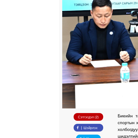
Биеийн т
Сэтгэгдэл (2)
спортын 
Шэйрлэх
холбогдуу
шидэлтий