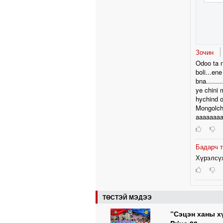
Зочин
Odoo ta n
boli...en
bna.......
ye chini 
hychind o
Mongolchy
aaaaaaaaaa
Бадарч 
Хүрэлсүх
ТӨСТЭЙ МЭДЭЭ
“Сэцэн ханы х