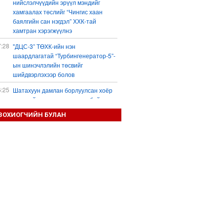
нийслэлчүүдийн эрүүл мэндийг
хамгаалах төслийг “Чингис хаан
баялгийн сан нэгдэл” ХХК-тай
хамтран хэрэгжүүлнэ
7:28
"ДЦС-3” ТӨХК-ийн нэн
шаардлагатай “Турбингенератор-5”-
ын шинэчлэлийн төсвийг
шийдвэрлэхээр болов
6:25
Шатахуун дамлан борлуулсан хоёр
зөрчлийг илрүүлэн шалгаж байна
3:18
ЗОХИОГЧИЙН БУЛАН
“Сэцэн ханы хүлэг” МСУХ-ны 30
жилийн ойн уралдааны түрүү
морьдыг Prius 30 автомашинаар
байлна
3:01
Б.Пүрэвдагва: 103 үйлчилгээний
зөвшөөрлийг цуцалснаар төрийн
хүнд суртал, олон шат дамжлагыг
бууруулж, бизнесээ саадгүй
өргөжүүлэх боломжтой боллоо
2:38
Европ Орос-Украины мөргөлдөөнийг