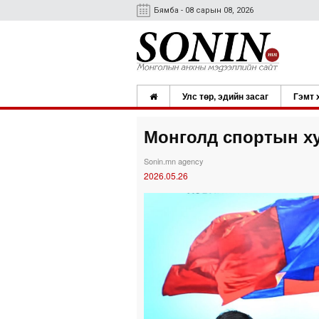
Бямба - 08 сарын 08, 2026
Улс төр, эдийн засаг
Гэмт 
Монголд спортын х
Sonin.mn agency
2026.05.26