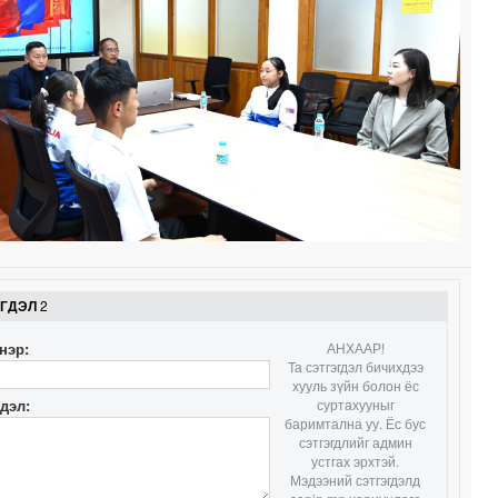
1
0
0
0
1
ЭГДЭЛ
2
нэр:
АНХААР!
Та сэтгэгдэл бичихдээ
хууль зүйн болон ёс
гдэл:
суртахууныг
баримтална уу. Ёс бус
сэтгэгдлийг админ
устгах эрхтэй.
Мэдээний сэтгэгдэлд