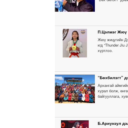
П.Цэлмэг Жюү
Жюү жицүгийн Дэ
кгд “Thunder Jiu
хүртлээ.
“Бөхбилэгт” д
Архангай аймгий
хурал болж, өнг
байгууллага, ху
Б.Ариунзул дэ