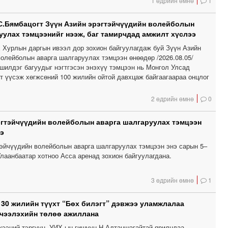
1 өдрийн өмнө
1
С.Бямбацогт Зүүн Азийн эрэгтэйчүүдийн волейболын
уулах тэмцээнийг нээж, баг тамирчдад амжилт хүслээ
 Хурлын даргын ивээл дор зохион байгуулагдаж буй Зүүн Азийн
волейболын аварга шалгаруулах тэмцээн өнөөдөр /2026.08.05/
 шилдэг багуудыг нэгтгэсэн энэхүү тэмцээн нь Монгол Улсад
т үүсэж хөгжсөний 100 жилийн ойтой давхцаж байгаагаараа онцлог
2 өдрийн өмнө
0
эгтэйчүүдийн волейболын аварга шалгаруулах тэмцээн
э
тэйчүүдийн волейболын аварга шалгаруулах тэмцээн энэ сарын 5–
лаанбаатар хотноо Асса аренад зохион байгуулагдана.
3 өдрийн өмнө
1
 30 жилийн түүхт “Бөх билэгт” дэвжээ уламжлалаа
чээлэхийн төлөө ажиллана
вжээний тэргүүн, УИХ-ын гишүүн Н.Алтаншагайтай ярилцлаа.