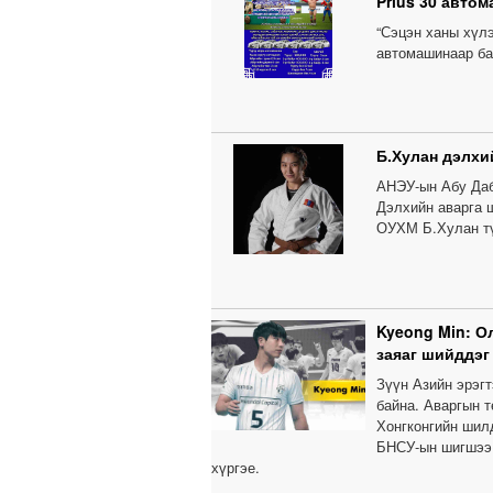
Prius 30 авто
“Сэцэн ханы хүл
автомашинаар б
Б.Хулан дэлхи
АНЭУ-ын Абу Даб
Дэлхийн аварга 
ОУХМ Б.Хулан тү
Kyeong Min: О
заяаг шийддэг
Зүүн Азийн эрэг
байна. Аваргын т
Хонгконгийн шил
БНСУ-ын шигшээ 
хүргэе.