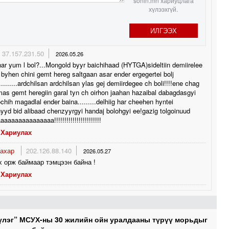
sonin.mn хариуцлага
хүлээхгүй.
ИЛГЭЭХ
37.157.231.50
2026.05.26
ar yum l bol?...Mongold byyr baichihaad (HYTGA)sideltiin demiirelee
e byhen chini gemt hereg saltgaan asar ender ergegertei bolj
..........ardchilsan ardchilsan ylas gej demiirdegee ch boli!!!!ene chag
mas gemt heregiin garal tyn ch oirhon jaahan hazaibal dabagdasgyi
chih magadlal ender baina.........delhiig har cheehen hyntei
yd bid alibaad chenzyyrgyi handaj bolohgyi ee!gazig tolgoinuud
aaaaaaaaaaaaa!!!!!!!!!!!!!!!!!!!!!!!
Хариулах
тахар
202.126.88.140
2026.05.27
 орж баймаар тэмцээн байна !
Хариулах
үлэг” МСУХ-ны 30 жилийн ойн уралдааны түрүү морьдыг