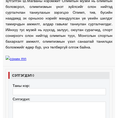
зүтгэлтэн Ш.Магваны нэрэмжит Олимпын музей нь олимпын
боловсрол, олимпизмын үнэт зүйлсийг олон нийтэд
сурталчлан таниулахын зэрэгцээ Олимп, тив, бүсийн
наадамд эх орныхоо нэрийг мандуулсан үе үеийн шилдэг
тамирчдын амжилт, алдар гавьяаг таниулан сурталчилдаг.
Ийнхүү тус музей нь хүүхэд, залуус, оюутан сурагчид, спорт
сонирхогч олон нийтэд олимпын түүх, Монголын спортын
бахархалт амжилт, олимпизмын үзэл санаатай танилцах
боломжийг өдөр бүр, үнэ төлбөргүй олгож байна.
СЭТГЭГДЭЛ
0
Таны нэр:
Сэтгэгдэл: