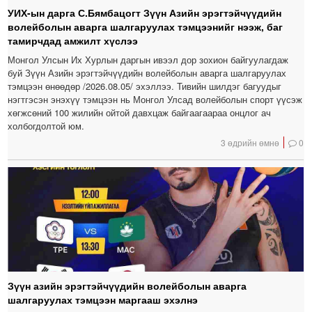
УИХ-ын дарга С.Бямбацогт Зүүн Азийн эрэгтэйчүүдийн
волейболын аварга шалгаруулах тэмцээнийг нээж, баг
тамирчдад амжилт хүслээ
Монгол Улсын Их Хурлын даргын ивээл дор зохион байгуулагдаж
буй Зүүн Азийн эрэгтэйчүүдийн волейболын аварга шалгаруулах
тэмцээн өнөөдөр /2026.08.05/ эхэллээ. Тивийн шилдэг багуудыг
нэгтгэсэн энэхүү тэмцээн нь Монгол Улсад волейболын спорт үүсэж
хөгжсөний 100 жилийн ойтой давхцаж байгаагаараа онцлог ач
холбогдолтой юм.
3 өдрийн өмнө
0
Зүүн азийн эрэгтэйчүүдийн волейболын аварга
шалгаруулах тэмцээн маргааш эхэлнэ