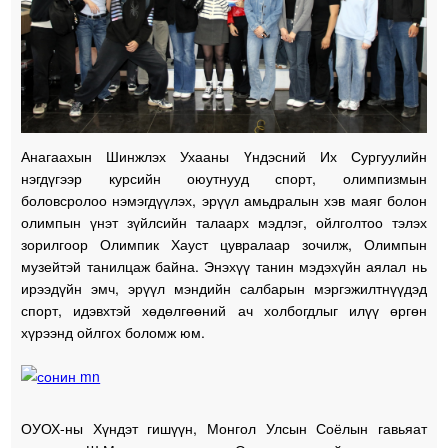
Анагаахын Шинжлэх Ухааны Үндэсний Их Сургуулийн
нэгдүгээр курсийн оюутнууд спорт, олимпизмын
боловсролоо нэмэгдүүлэх, эрүүл амьдралын хэв маяг болон
олимпын үнэт зүйлсийн талаарх мэдлэг, ойлголтоо тэлэх
зорилгоор Олимпик Хауст цувралаар зочилж, Олимпын
музейтэй танилцаж байна. Энэхүү танин мэдэхүйн аялал нь
ирээдүйн эмч, эрүүл мэндийн салбарын мэргэжилтнүүдэд
спорт, идэвхтэй хөдөлгөөний ач холбогдлыг илүү өргөн
хүрээнд ойлгох боломж юм.
ОУОХ-ны Хүндэт гишүүн, Монгол Улсын Соёлын гавьяат