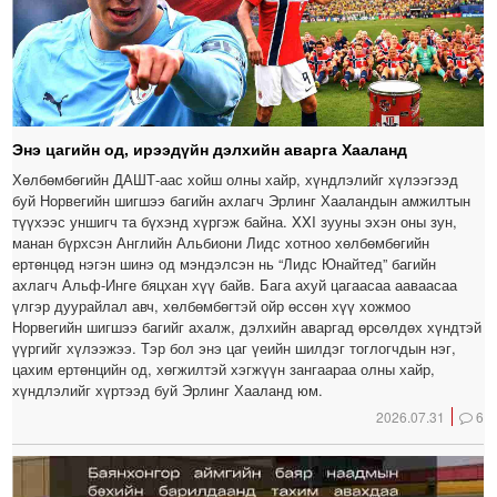
Энэ цагийн од, ирээдүйн дэлхийн аварга Хааланд
Хөлбөмбөгийн ДАШТ-аас хойш олны хайр, хүндлэлийг хүлээгээд
буй Норвегийн шигшээ багийн ахлагч Эрлинг Хааландын амжилтын
түүхээс уншигч та бүхэнд хүргэж байна. XXI зууны эхэн оны зун,
манан бүрхсэн Английн Альбиони Лидс хотноо хөлбөмбөгийн
ертөнцөд нэгэн шинэ од мэндэлсэн нь “Лидс Юнайтед” багийн
ахлагч Альф-Инге бяцхан хүү байв. Бага ахуй цагаасаа ааваасаа
үлгэр дуурайлал авч, хөлбөмбөгтэй ойр өссөн хүү хожмоо
Норвегийн шигшээ багийг ахалж, дэлхийн аваргад өрсөлдөх хүндтэй
үүргийг хүлээжээ. Тэр бол энэ цаг үеийн шилдэг тоглогчдын нэг,
цахим ертөнцийн од, хөгжилтэй хэгжүүн зангаараа олны хайр,
хүндлэлийг хүртээд буй Эрлинг Хааланд юм.
2026.07.31
6