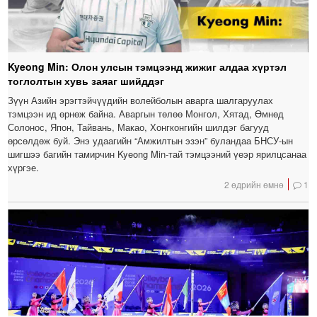
Kyeong Min: Олон улсын тэмцээнд жижиг алдаа хүртэл
тоглолтын хувь заяаг шийддэг
Зүүн Азийн эрэгтэйчүүдийн волейболын аварга шалгаруулах
тэмцээн ид өрнөж байна. Аваргын төлөө Монгол, Хятад, Өмнөд
Солонос, Япон, Тайвань, Макао, Хонгконгийн шилдэг багууд
өрсөлдөж буй. Энэ удаагийн “Амжилтын эзэн” буландаа БНСУ-ын
шигшээ багийн тамирчин Kyeong Min-тай тэмцээний үеэр ярилцсанаа
хүргэе.
2 өдрийн өмнө
1