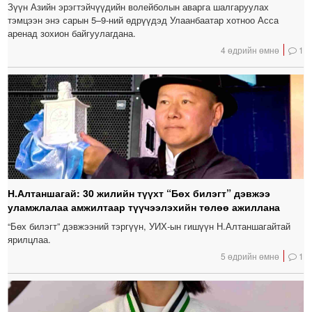
Зүүн Азийн эрэгтэйчүүдийн волейболын аварга шалгаруулах
тэмцээн энэ сарын 5–9-ний өдрүүдэд Улаанбаатар хотноо Асса
аренад зохион байгуулагдана.
4 өдрийн өмнө
1
Н.Алтаншагай: 30 жилийн түүхт “Бөх билэгт” дэвжээ
уламжлалаа амжилтаар түүчээлэхийн төлөө ажиллана
“Бөх билэгт” дэвжээний тэргүүн, УИХ-ын гишүүн Н.Алтаншагайтай
ярилцлаа.
5 өдрийн өмнө
1