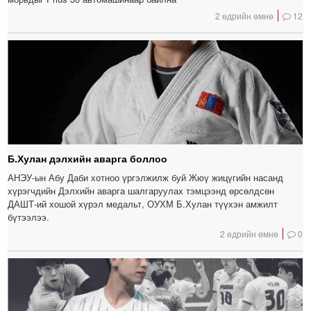
2 өдрийн өмнө
12
Б.Хулан дэлхийн аварга боллоо
АНЭУ-ын Абу Даби хотноо үргэлжилж буй Жюү жицүгийн насанд
хүрэгчдийн Дэлхийн аварга шалгаруулах тэмцээнд өрсөлдсөн
ДАШТ-ий хошой хүрэл медальт, ОУХМ Б.Хулан түүхэн амжилт
бүтээлээ.
2 өдрийн өмнө
0