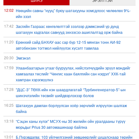
ШИНЭ
ЭРЭЛТТЭЙ
12:02
Нөөцийн савны “нууц” буюу шатахууны хомсдлоос чөлөөлөх 9%-
ийн зээл
17:42
Засгийн Газраас хөнгөлөлттэй зээлээр дэмжсэний үр дүнд
шатахуун хадгалах савнууд эхнээсээ ашиглалтад орж байна
11:20
Ерөнхий сайд БНХАУ-аас сар бүр 12-15 мянган тонн АИ-92
автобензин тогтмол нийлүүлэх хүсэлт тавилаа
20:30
Эмгэнэл
17:59
Улаанбаатарын утааг бууруулах, нийслэлчүүдийн эрүүл мэндийг
хамгаалах төслийг “Чингис хаан баялгийн сан нэгдэл” ХХК-тай
хамтран хэрэгжүүлнэ
17:28
"ДЦС-3” ТӨХК-ийн нэн шаардлагатай “Турбингенератор-5”-ын
шинэчлэлийн төсвийг шийдвэрлэхээр болов
16:25
Шатахуун дамлан борлуулсан хоёр зөрчлийг илрүүлэн шалгаж
байна
13:18
“Сэцэн ханы хүлэг” МСУХ-ны 30 жилийн ойн уралдааны түрүү
морьдыг Prius 30 автомашинаар байлна
13:01
Б.Пүрэвдагва: 103 үйлчилгээний зөвшөөрлийг цуцалснаар төрийн