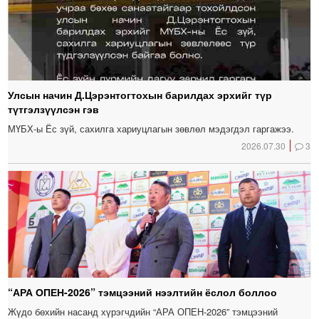
Улсын начин Д.Цэрэнтогтохын барилдах эрхийг түр
түтгэлзүүлсэн гэв
МҮБХ-ы Ёс зүй, сахилга хариуцлагын зөвлөл мэдэгдэл гаргажээ.
2026.07.30
3
“АРА ОПЕН-2026” тэмцээний нээлтийн ёслол боллоо
Жүдо бөхийн насанд хүрэгчдийн “АРА ОПЕН-2026” тэмцээний