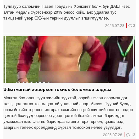
Туялзуур сэлэмчин Павел Граудынь Хонконгт болж буй ДАШТ-ээс
алтан медаль хүртсэнээр 2019 оноос хойш анх удаагаа тус
тэмцээний үеэр ОХУ-ын төрийн дууллыг эгшиглүүллээ.
2026.07.28
3
Э.Батмагнай ховорхон тохиох боломжоо алдлаа
Монгол бөх олон зуун жилийн түүхтэй, өөрийн гэсэн өвөрмөц дэг
жаяг, цол олгох тогтолцоотой үндэсний спорт билээ. Түүний бусад
орны бөхийн төрлөөс ялгарах хамгийн онцгой шинжийн нэг нь өндөр
цолтой бөхчүүд өөрөөсөө доод цолтой бөхийг амлан барилддаг
уламжлал юм. Энэ нь барилдааны өнгө төрх, өрнөл, цаашлаад
аваргын төлөөх өрсөлдөөнд хүртэл томоохон нөлөө үзүүлдэг.
2026.07.28
13