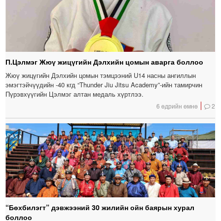
П.Цэлмэг Жюү жицүгийн Дэлхийн цомын аварга боллоо
Жюү жицүгийн Дэлхийн цомын тэмцээний U14 насны ангиллын
эмэгтэйчүүдийн -40 кгд “Thunder Jiu Jitsu Academy”-ийн тамирчин
Пүрэвхүүгийн Цэлмэг алтан медаль хүртлээ.
6 өдрийн өмнө
2
“Бөхбилэгт” дэвжээний 30 жилийн ойн баярын хурал
боллоо