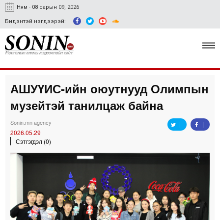
Ням - 08 сарын 09, 2026
Бидэнтэй нэгдээрэй:
АШУҮИС-ийн оюутнууд Олимпын
Улс төр, эдийн засаг
музейтэй танилцаж байна
Гэмт хэрэг
Sonin.mn agency
Нийгэм, соёл
2026.05.29
Сэтгэгдэл (0)
Спорт
Easy news