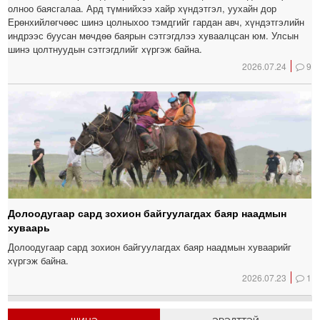
олноо баясгалаа. Ард түмнийхээ хайр хүндэтгэл, уухайн дор
Ерөнхийлөгчөөс шинэ цолныхоо тэмдгийг гардан авч, хүндэтгэлийн
индрээс буусан мөчдөө баярын сэтгэгдлээ хуваалцсан юм. Улсын
шинэ цолтнуудын сэтгэгдлийг хүргэж байна.
2026.07.24
9
Долоодугаар сард зохион байгуулагдах баяр наадмын
хуваарь
Долоодугаар сард зохион байгуулагдах баяр наадмын хуваарийг
хүргэж байна.
2026.07.23
1