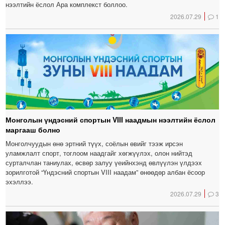
нээлтийн ёслол Ара комплекст боллоо.
2026.07.29
1
Монголын үндэсний спортын VIII наадмын нээлтийн ёслол
маргааш болно
Монголчуудын өнө эртний түүх, соёлын өвийг тээж ирсэн
уламжлалт спорт, тоглоом наадгайг хөгжүүлэх, олон нийтэд
сурталчлан таниулах, өсвөр залуу үеийнхэнд өвлүүлэн үлдээх
зорилготой “Үндэсний спортын VIII наадам” өнөөдөр албан ёсоор
эхэллээ.
2026.07.29
3