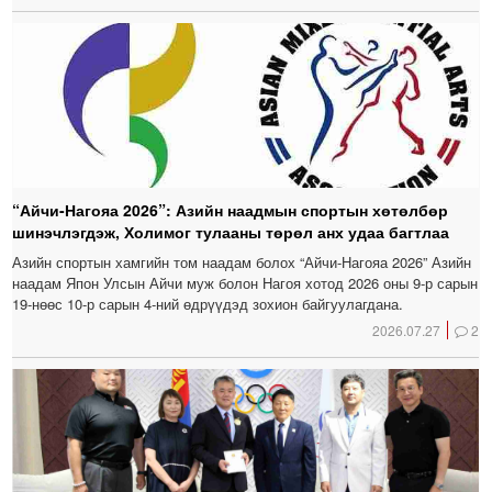
“Айчи-Нагояа 2026”: Азийн наадмын спортын хөтөлбөр
шинэчлэгдэж, Холимог тулааны төрөл анх удаа багтлаа
Азийн спортын хамгийн том наадам болох “Айчи-Нагояа 2026” Азийн
наадам Япон Улсын Айчи муж болон Нагоя хотод 2026 оны 9-р сарын
19-нөөс 10-р сарын 4-ний өдрүүдэд зохион байгуулагдана.
2026.07.27
2