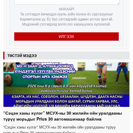
АНХААР!
Та сэтгэгдэл бичихдээ хууль зүйн болон ёс суртахууныг
баримтална уу. Ёс бус сэтгэгдлийг админ устгах эрхтэй.
Мэдээний сэтгэгдэлд sonin.mn хариуцлага хүлээхгүй.
ИЛГЭЭХ
ТӨСТЭЙ МЭДЭЭ
“Сэцэн ханы хүлэг” МСУХ-ны 30 жилийн ойн уралдааны
түрүү морьдыг Prius 30 автомашинаар байлна
“Сэцэн ханы хүлэг” МСУХ-ны 30 жилийн ойн уралдааны түрүү
морьдыг Prius 30 автомашинаар байлна