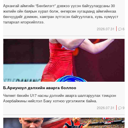
Архангай аймгийн “Бөхбилэгт” дэвжээ үүсэн байгуулагдсаны 30
жилийн ойн баярын хурал болж, өнгөрсөн хугацаанд аймгийнхаа
бөхчүүдийг дэмжин, хамтран зүтгэсэн байгууллага, хувь хүмүүст
талархал илэрхийллээ.
2026.07.31
6
Б.Ариунзул дэлхийн аварга боллоо
Чөлөөт бөхийн U17 насны дэлхийн аварга шалгаруулах тэмцээн
Азербайжины нийслэл Баку хотноо үргэлжилж байна.
2026.07.31
9