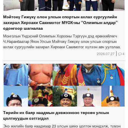
Мэйтокү Гижүкү олон улсын спортын ахлах сургуулийн
захирал Хироаки Сакимотог МҮОХ-ны “Олимпын алдар”
одонгоор шагналаа
Монголын Үндэсний Олимпын Хорооны Тэргүүн дэд ерөнхийлөгч
Ч.Наранбаатар Япон Улсын Мэйтокү Гижүкү олон улсын спортын
ахлах сургуулийн захирал Хироаки Сакимотог хүлээн авч уулзлаа.
2026.07.27
4
Төрийн их баяр наадмын дэвжээнээс төрсөн улсын
цолтнуудын сэтгэгдэл
Энэ жилийн баяр наадмаар 23 улсын шинэ цолтон мэндэлж, түмэн