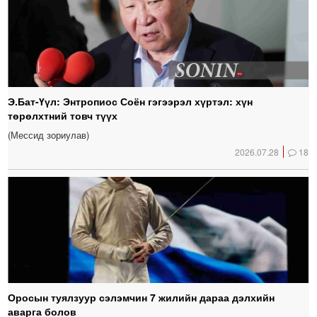
Э.Бат-Үүл: Энтропиос Соён гэгээрэл хүртэл: хүн
төрөлхтний товч түүх
(Мессид зориулав)
2026.07.28
18
Оросын туялзуур сэлэмчин 7 жилийн дараа дэлхийн
аварга болов