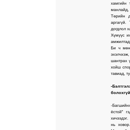
хамгийн 
манлайд,
Төрийн д
аргагүй.
догдлол х
Хүмүүс и
амжилтад 
Би ч мөн
эхэлчхэж,
шантрах 
хойш спор
тавиад, т
-Бэлтгэл
болохгүй
-Багшийн
ёстой" г
хичээдэг.
нь ховор