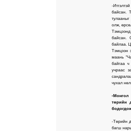
-Итгэлтэ
байсан. 
тулааныг
олж, өрсө
Тэмцээнд
байсан. 
байлаа. Ц
Тэмцээн 
маань "Ч
байгаа ч
учраас з
сандрала
чухал нөл
-Монгол
төрийн 
бодогдо
-Төрийн д
багш нары