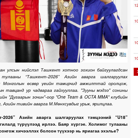
1
1
1
1
ан улсын нийслэл Ташкент хотноо зохион байгуулагдсан
 тулааны “Ташкент-2026” Азийн аварга шалгаруулах
д Монголын өсвөр үеийн тамирчид амжилттай оролцож,
0
ын тавцанд ур чадвараа гайхууллаа. "Зууны мэдээ" сонины
гийн "Дугаарын зочин"-оор "One Team & OCTA MMA" клубийн
, Азийн тивийн аварга М.Мөнхсувдыг урьж, ярилцлаа.
0
нт-2026” Азийн аварга шалгаруулах тэмцээний “U18”
0
гилалд түрүүлээд ирлээ. Баяр хүргэе. Холимог тулааны
сонгож хичээллэх болсон түүхээр нь яриагаа эхэлье?