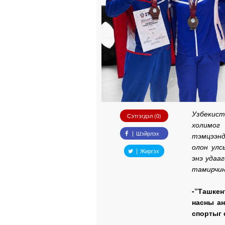
Узбекист
Сэтгэгдэл (0)
холимог
Шэйрлэх
тэмцээн
олон улс
Жиргэх
энэ удаа
тамирчин
-“Ташке
насны ан
спортыг 