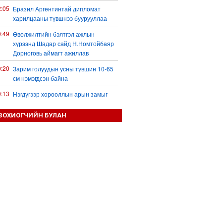
2:05
Бразил Аргентинтай дипломат
харилцааны түвшнээ буурууллаа
0:49
Өвөлжилтийн бэлтгэл ажлын
хүрээнд Шадар сайд Н.Номтойбаяр
Дорноговь аймагт ажиллав
0:20
Зарим голуудын усны түвшин 10-65
см нэмэгдсэн байна
0:13
Нэгдүгээр хорооллын арын замыг
наймдугаар сарын 6-ны 23:00 цагаас
түр хааж, борооны ус зайлуулах
ЗОХИОГЧИЙН БУЛАН
шугамын хөндлөн сэтэлгээ хийнэ
9:59
Дронтой холбоотой дагалдах
хэрэгслийн экспортын хяналтыг
чангатгана гэжээ
9:57
Тажикстаны гадаад өрийн өнөөгийн
байдал
9:50
БНХАУ АНУ-ын эсрэг авах арга
хэмжээний жагсаалтаа гаргажээ