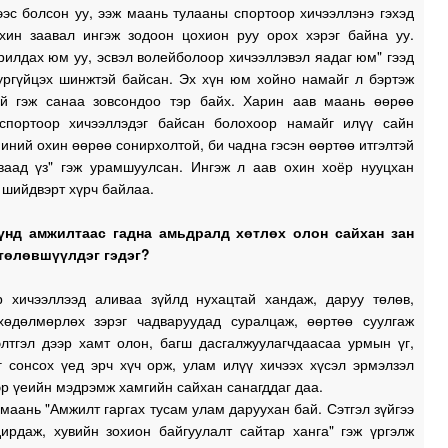
эс болсон уу, ээж маань тулааны спортоор хичээллэнэ гэхэд
хин заавал ингэж зодоон цохион руу орох хэрэг байна уу.
1
рилдах юм уу, эсвэл волейболоор хичээллэвэл яадаг юм" гээд
ургүйцэх шинжтэй байсан. Эх хүн юм хойно намайг л бэртэж
ий гэж санаа зовсондоо тэр байх. Харин аав маань өөрөө
1
спортоор хичээллэдэг байсан болохоор намайг илүү сайн
иний охин өөрөө сонирхолтой, би чадна гэсэн өөртөө итгэлтэй
ваад үз" гэж урамшуулсан. Ингэж л аав охин хоёр нууцхан
шийдвэрт хүрч байлаа.
үнд амжилтаас гадна амьдралд хөтлөх олон сайхан зан
төлөвшүүлдэг гэдэг?
р хичээллээд аливаа зүйлд нухацтай хандаж, даруу төлөв,
хөдөлмөрлөх зэрэг чадваруудад суралцаж, өөртөө суулгаж
элтгэл дээр хамт олон, багш дасгалжуулагчдаасаа урмын үг,
г сонсох үед эрч хүч орж, улам илүү хичээх хүсэл эрмэлзэл
эр үеийн мэдрэмж хамгийн сайхан санагддаг даа.
маань "Амжилт гаргах тусам улам даруухан бай. Сэтгэл зүйгээ
дирдаж, хувийн зохион байгуулалт сайтар ханга" гэж үргэлж