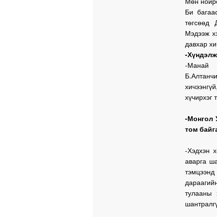
Мөн нойро
Би багаа
төгсөөд 
Мэдээж х
давхар хи
-Хүндэлж
-Манай 
Б.Алтанчи
хичээнгү
хүчирхэг 
-Монгол 
том байг
-Хэдхэн 
аварга ш
тэмцээнд 
дараагий
тулааны 
шантралг