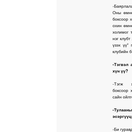
-Баярлал
Оны өмнө
боксоор х
охин өмн
холимог 
нэг клубт
үзэх үү"
клубийн б
-Тэгвэл 
хүн үү?
-Тэгж 
боксоор 
сайн ойлг
-Тулааны
эсэргүүц
-Би гурав