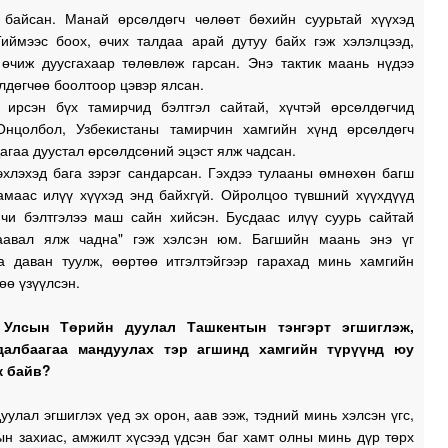
й байсан. Манай өрсөлдөгч чөлөөт бөхийн суурьтай хүүхэд
Тиймээс боох, өчих талдаа арай дутуу байх гэж хэлэлцээд,
 өчиж дуусгахаар төлөвлөж гарсан. Энэ тактик маань нүдээ
лдөгчөө боолтоор цэвэр ялсан.
 ирсэн бүх тамирчид бэлтгэл сайтай, хүчтэй өрсөлдөгчид
Онцолбол, Узбекистаны тамирчин хамгийн хүнд өрсөлдөгч
агаа дуустал өрсөлдсөний эцэст ялж чадсан.
эхлэхэд бага зэрэг сандарсан. Гэхдээ тулааны өмнөхөн багш
амаас илүү хүүхэд энд байхгүй. Ойролцоо түвшний хүүхдүүд
 чи бэлтгэлээ маш сайн хийсэн. Бусдаас илүү суурь сайтай
аавал ялж чадна" гэж хэлсэн юм. Багшийн маань энэ үг
а даван туулж, өөртөө итгэлтэйгээр гарахад минь хамгийн
өө үзүүлсэн.
 Улсын Төрийн дуулал Ташкентын тэнгэрт эгшиглэж,
далбаагаа мандуулах тэр агшинд хамгийн түрүүнд юу
ж байв?
уулал эгшиглэх үед эх орон, аав ээж, тэдний минь хэлсэн үгс,
н захиас, амжилт хүсээд үдсэн баг хамт олны минь дүр төрх