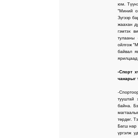
юм. Түүнэ
"Миний о
Зүгээр ба
жаахан д
гэмтэх в
тулааны 
ойлгож "М
байвал я
ярилцаад 
-Спорт х
чанарыг 
-Спортоо
тууштай 
байна. Б
магтаалы
төрдөг. Т
Багш нар 
үргэлж у