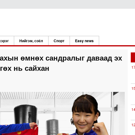
хэрэг
Нийгэм, соёл
Спорт
Easy news
ахын өмнөх сандралыг даваад эх
гөх нь сайхан
1
1
1
1