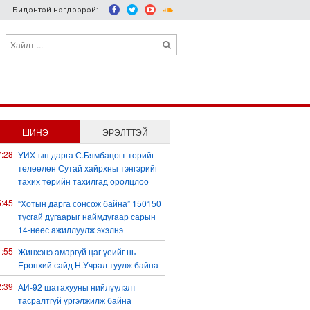
Бидэнтэй нэгдээрэй:
ШИНЭ
ЭРЭЛТТЭЙ
7:28
УИХ-ын дарга С.Бямбацогт төрийг
төлөөлөн Сутай хайрхны тэнгэрийг
тахих төрийн тахилгад оролцлоо
5:45
“Хотын дарга сонсож байна” 150150
тусгай дугаарыг наймдугаар сарын
14-нөөс ажиллуулж эхэлнэ
4:55
Жинхэнэ амаргүй цаг үеийг нь
Ерөнхий сайд Н.Учрал туулж байна
2:39
АИ-92 шатахууны нийлүүлэлт
тасралтгүй үргэлжилж байна