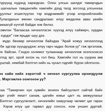
түрүүнд нүдэнд харагдсан. Олон улсын шилдэг тамирчдын
 шагналын тавцангийн хамгийн дээд талд зогсоод улсынхаа
ууллыг эгшиглүүлэх тэр мэдрэмжийг үгээр илэрхийлэхийн
 Тулалдахын өмнөх сандралаас илүү медалиа авах үеийн
амаагүй хүчтэй байдаг юм билээ.
хэвчлэн "Багаасаа хичээллэсэн хүүхэд илүү сайжирч, хурдан
хүрдэг" гэж ярьдаг шүү дээ.
 жүдо бөхөөр хичээллэж байхдаа "Арай хожуу хичээллээд
 би эдгээр хүүхдүүдээс илүү гарч чадах болов уу" гэж эргэлзэж,
үе байсан. Гэхдээ холимог тулаанаар хичээллэж эхэлснээсээ
тод эрт, орой эхлэх нь гол биш. Хамгийн гол нь сууриа зөв
ууштай, нямбай бэлтгэл хийх нь чухал гэдгийг бүрэн ойлгосон.
ээ сайн хийх хэрэгтэй ч хичээл сургуулиа орхигдуулж
. Мэргэжлээ сонгосон уу?
хаа "Тамирчин хүн хувийн зохион байгуулалт сайтай байх
эдэг үгийг ямагт санаж, цагийн юмыг цагт нь амжуулахыг
 Бэлтгэл сургуулилалт, хичээлийн хажуугаар чөлөөт цаг гарах
. Хэрэв илүү цаг гарвал дуу сонсох, ном унших дуртай.