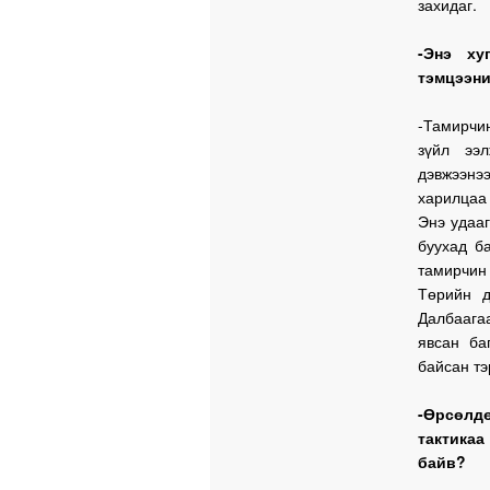
захидаг.
-Энэ ху
тэмцээни
-Тамирчи
зүйл ээ
дэвжээнэ
харилцаа 
Энэ удаа
буухад б
тамирчин
Төрийн д
Далбаага
явсан ба
байсан тэ
-Өрсөлд
тактикаа
байв?