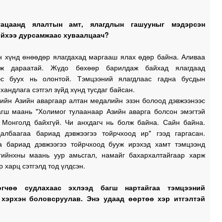
гацаанд ялалтын амт, ялагдлын гашууныг мэдэрсэн
йхээ дурсамжаас хуваалцаач?
н хүнд өнөөдөр ялагдахад маргааш ялах өдөр байна. Аливаа
лж дараатай. Жүдо бөхөөр барилдаж байхад ялагдаад
эс буух нь олонтой. Тэмцээний ялагдлаас гадна бусдын
хандлага сэтгэл зүйд хүнд тусдаг байсан.
гийн Азийн аваргаар алтан медалийн эзэн болоод дэвжээнээс
агш маань "Холимог тулаанаар Азийн аварга болсон эмэгтэй
 Монголд байхгүй. Чи анхдагч нь болж байна. Сайн байна.
албаагаа бариад дэвжээгээ тойрчхоод ир" гээд гаргасан.
а бариад дэвжээгээ тойрчхоод бууж ирэхэд хамт тэмцээнд
гийнхны маань уур амьсгал, намайг бахархалтайгаар харж
р харц сэтгэлд тод үлдсэн.
өгчөө судлахаас эхлээд багш нартайгаа тэмцээний
 хэрхэн боловсруулав. Энэ удаад өөртөө хэр итгэлтэй