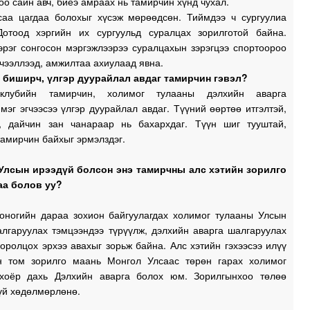
о сайн авч, биеэ амраах нь тамирчин хүнд чухал.
саа цагдаа болохыг хүсэж мөрөөдсөн. Тиймдээ ч сургуулиа
Дотоод хэргийн их сургуульд суралцах зорилготой байна.
эрэг сонгосон мэргэжлээрээ суралцахын зэрэгцээ спортоороо
чээллээд, амжилтаа ахиулаад явна.
 биширч, үлгэр дуурайлал авдаг тамирчин гэвэл?
клубийн тамирчин, холимог тулааны дэлхийн аварга
мэг эгчээсээ үлгэр дуурайлал авдаг. Түүний өөртөө итгэлтэй,
й, дайчин зан чанараар нь бахархдаг. Түүн шиг тууштай,
тамирчин байхыг эрмэлздэг.
Улсын ирээдүй болсон энэ тамирчны алс хэтийн зорилго
аа болов уу?
хоногийн дараа зохион байгуулагдах холимог тулааны Улсын
алгаруулах тэмцээндээ түрүүлж, дэлхийн аварга шалгаруулах
оролцох эрхээ авахыг зорьж байна. Алс хэтийн гэхээсээ илүү
н том зорилго маань Монгол Улсаас төрөн гарах холимог
хоёр дахь Дэлхийн аварга болох юм. Зорилгынхоо төлөө
үй хөдөлмөрлөнө.