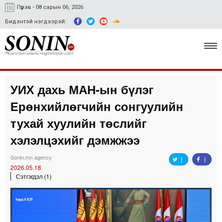
Пүрэв - 08 сарын 06, 2026
Бидэнтэй нэгдээрэй:
УИХ дахь МАН-ын бүлэг
Улс төр, эдийн засаг
Ерөнхийлөгчийн сонгуулийн
Гэмт хэрэг
тухай хуулийн төслийг
Нийгэм, соёл
хэлэлцэхийг дэмжжээ
Спорт
Sonin.mn agency
2026.05.18
Easy news
Сэтгэгдэл (1)