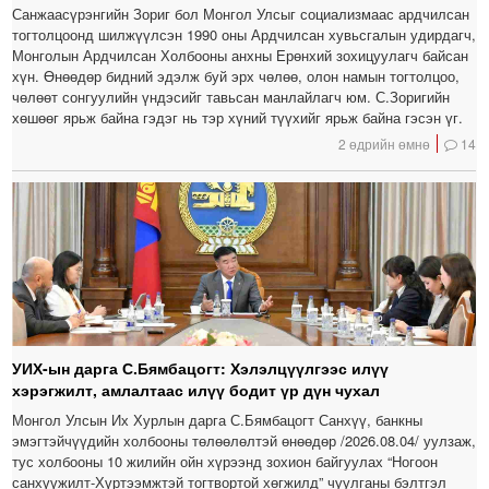
Санжаасүрэнгийн Зориг бол Монгол Улсыг социализмаас ардчилсан
тогтолцоонд шилжүүлсэн 1990 оны Ардчилсан хувьсгалын удирдагч,
Монголын Ардчилсан Холбооны анхны Ерөнхий зохицуулагч байсан
хүн. Өнөөдөр бидний эдэлж буй эрх чөлөө, олон намын тогтолцоо,
чөлөөт сонгуулийн үндэсийг тавьсан манлайлагч юм. С.Зоригийн
хөшөөг ярьж байна гэдэг нь тэр хүний түүхийг ярьж байна гэсэн үг.
2 өдрийн өмнө
14
УИХ-ын дарга С.Бямбацогт: Хэлэлцүүлгээс илүү
хэрэгжилт, амлалтаас илүү бодит үр дүн чухал
Монгол Улсын Их Хурлын дарга С.Бямбацогт Санхүү, банкны
эмэгтэйчүүдийн холбооны төлөөлөлтэй өнөөдөр /2026.08.04/ уулзаж,
тус холбооны 10 жилийн ойн хүрээнд зохион байгуулах “Ногоон
санхүүжилт-Хүртээмжтэй тогтвортой хөгжилд” чуулганы бэлтгэл