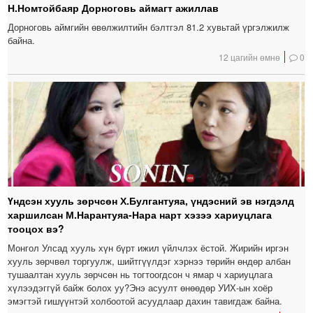
Н.Номтойбаяр Дорноговь аймагт ажиллав
Дорноговь аймгийн өвөлжилтийн бэлтгэл 81.2 хувьтай үргэлжилж
байна.
12 цагийн өмнө
0
Үндсэн хууль зөрчсөн Х.Булгантуяа, үндэсний эв нэгдэлд
харшилсан М.Нарантуяа-Нара нарт хэзээ хариуцлага
тооцох вэ?
Монгол Улсад хууль хүн бүрт ижил үйлчлэх ёстой. Жирийн иргэн
хууль зөрчвөл торгуулж, шийтгүүлдэг хэрнээ төрийн өндөр албан
тушаалтан хууль зөрчсөн нь тогтоогдсон ч ямар ч хариуцлага
хүлээдэггүй байж болох уу?Энэ асуулт өнөөдөр УИХ-ын хоёр
эмэгтэй гишүүнтэй холбоотой асуудлаар дахин тавигдаж байна.