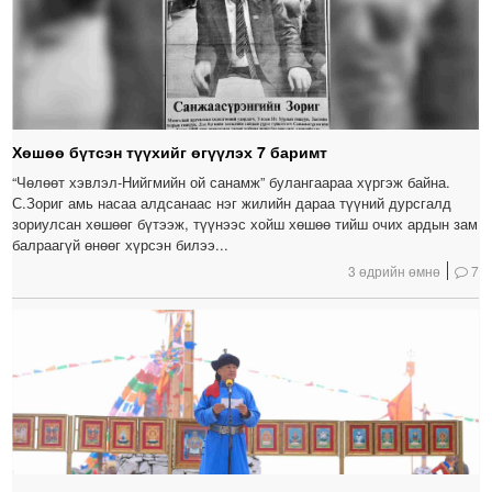
Хөшөө бүтсэн түүхийг өгүүлэх 7 баримт
“Чөлөөт хэвлэл-Нийгмийн ой санамж” булангаараа хүргэж байна.
С.Зориг амь насаа алдсанаас нэг жилийн дараа түүний дурсгалд
зориулсан хөшөөг бүтээж, түүнээс хойш хөшөө тийш очих ардын зам
балраагүй өнөөг хүрсэн билээ...
3 өдрийн өмнө
7