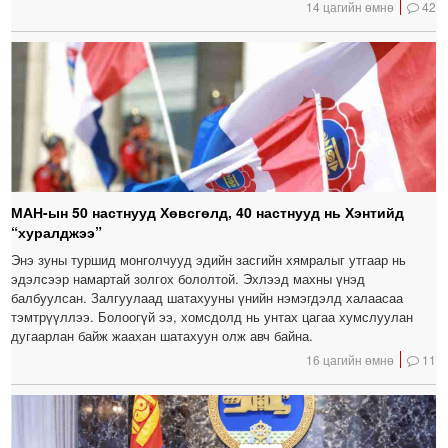
14 цагийн өмнө
42
МАН-ын 50 настнууд Хөвсгөлд, 40 настнууд нь Хэнтийд
“хуралджээ”
Энэ зуны туршид монголчууд эдийн засгийн хямралыг утгаар нь
эдэлсээр намартай золгох бололтой. Эхлээд махны үнэд
балбуулсан. Залгуулаад шатахууны үнийн нэмэгдэлд халаасаа
тэмтрүүллээ. Болоогүй ээ, хомсдолд нь унтах цагаа хумслуулан
дугаарлан байж жаахан шатахуун олж авч байна.
16 цагийн өмнө
11