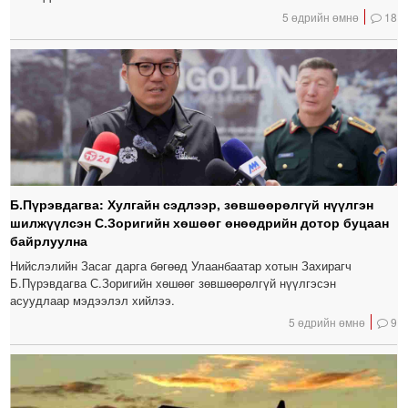
5 өдрийн өмнө
18
Б.Пүрэвдагва: Хулгайн сэдлээр, зөвшөөрөлгүй нүүлгэн
шилжүүлсэн С.Зоригийн хөшөөг өнөөдрийн дотор буцаан
байрлуулна
Нийслэлийн Засаг дарга бөгөөд Улаанбаатар хотын Захирагч
Б.Пүрэвдагва С.Зоригийн хөшөөг зөвшөөрөлгүй нүүлгэсэн
асуудлаар мэдээлэл хийлээ.
5 өдрийн өмнө
9