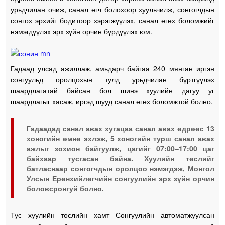
урьдчилан очиж, санал өгч болохоор хуульчилж, сонгогчдын
сонгох эрхийг бодитоор хэрэгжүүлэх, санал өгөх боломжийг
нэмэгдүүлэх эрх зүйн орчин бүрдүүлэх юм.
Гадаад улсад ажиллаж, амьдарч байгаа 240 мянган иргэн
сонгуульд оролцохын тулд урьдчилан бүртгүүлэх
шаардлагатай байсан бол шинэ хуулийн дагуу уг
шаардлагыг хасаж, иргэд шууд санал өгөх боломжтой болно.
Гадаадад санал авах хугацаа санал авах өдрөөс 13
хоногийн өмнө эхлэж, 5 хоногийн турш санал авах
ажлыг зохион байгуулж, цагийг 07:00–17:00 цаг
байхаар тусгасан байна. Хуулийн төслийг
батласнаар сонгогчдын оролцоо нэмэгдэж, Монгол
Улсын Ерөнхийлөгчийн сонгуулийн эрх зүйн орчин
боловсронгуй болно.
Тус хуулийн төслийн хамт Сонгуулийн автоматжуулсан