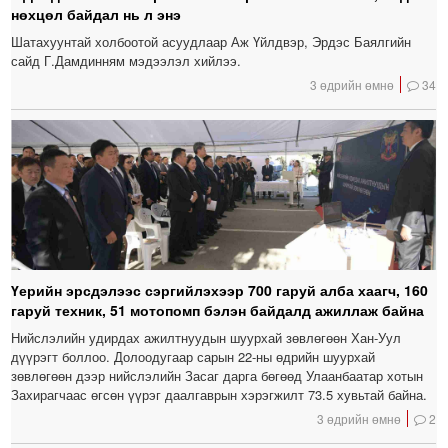
нөхцөл байдал нь л энэ
Шатахуунтай холбоотой асуудлаар Аж Үйлдвэр, Эрдэс Баялгийн
сайд Г.Дамдинням мэдээлэл хийлээ.
3 өдрийн өмнө
34
Үерийн эрсдэлээс сэргийлэхээр 700 гаруй алба хаагч, 160
гаруй техник, 51 мотопомп бэлэн байдалд ажиллаж байна
Нийслэлийн удирдах ажилтнуудын шуурхай зөвлөгөөн Хан-Уул
дүүрэгт боллоо. Долоодугаар сарын 22-ны өдрийн шуурхай
зөвлөгөөн дээр нийслэлийн Засаг дарга бөгөөд Улаанбаатар хотын
Захирагчаас өгсөн үүрэг даалгаврын хэрэгжилт 73.5 хувьтай байна.
3 өдрийн өмнө
2