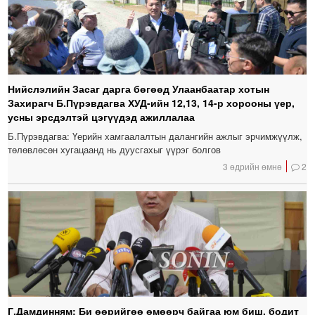
Нийслэлийн Засаг дарга бөгөөд Улаанбаатар хотын
Захирагч Б.Пүрэвдагва ХУД-ийн 12,13, 14-р хорооны үер,
усны эрсдэлтэй цэгүүдэд ажиллалаа
Б.Пүрэвдагва: Үерийн хамгаалалтын далангийн ажлыг эрчимжүүлж,
төлөвлөсөн хугацаанд нь дуусгахыг үүрэг болгов
3 өдрийн өмнө
2
Г.Дамдинням: Би өөрийгөө өмөөрч байгаа юм биш, бодит