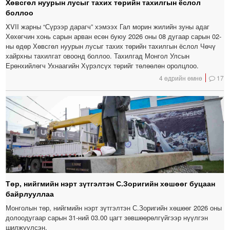
Хөвсгөл нуурын лусыг тахих төрийн тахилгын ёслол
боллоо
XVII жарны “Сүрээр дарагч” хэмээх Гал морин жилийн зуны адаг
Хөхөгчин хонь сарын арван есөн буюу 2026 оны 08 дугаар сарын 02-
ны өдөр Хөвсгөл нуурын лусыг тахих төрийн тахилгын ёслол Чөчү
хайрхны тахилгат овоонд боллоо. Тахилгад Монгол Улсын
Ерөнхийлөгч Ухнаагийн Хүрэлсүх төрийг төлөөлөн оролцлоо.
4 өдрийн өмнө
17
Төр, нийгмийн нэрт зүтгэлтэн С.Зоригийн хөшөөг буцаан
байрлууллаа
Монголын төр, нийгмийн нэрт зүтгэлтэн С.Зоригийн хөшөөг 2026 оны
долоодугаар сарын 31-ний 03.00 цагт зөвшөөрөлгүйгээр нүүлгэн
шилжүүлсэн.