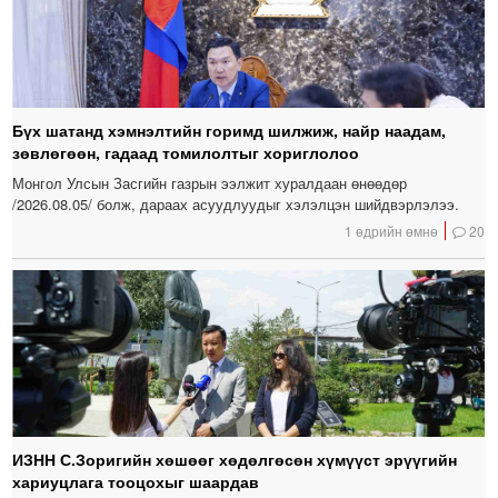
Бүх шатанд хэмнэлтийн горимд шилжиж, найр наадам,
зөвлөгөөн, гадаад томилолтыг хориглолоо
Монгол Улсын Засгийн газрын ээлжит хуралдаан өнөөдөр
/2026.08.05/ болж, дараах асуудлуудыг хэлэлцэн шийдвэрлэлээ.
1 өдрийн өмнө
20
ИЗНН С.Зоригийн хөшөөг хөдөлгөсөн хүмүүст эрүүгийн
хариуцлага тооцохыг шаардав