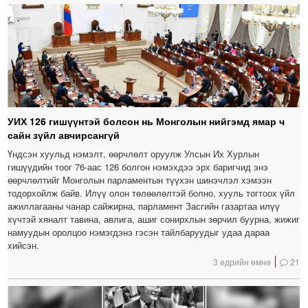
УИХ 126 гишүүнтэй болсон нь Монголын нийгэмд ямар ч
сайн зүйл авчирсангүй
Үндсэн хуульд нэмэлт, өөрчлөлт оруулж Улсын Их Хурлын
гишүүдийн тоог 76-аас 126 болгон нэмэхдээ эрх баригчид энэ
өөрчлөлтийг Монголын парламентын түүхэн шинэчлэл хэмээн
тодорхойлж байв. Илүү олон төлөөлөлтэй болно, хууль тогтоох үйл
ажиллагааны чанар сайжирна, парламент Засгийн газартаа илүү
хүчтэй хяналт тавина, авлига, ашиг сонирхлын зөрчил буурна, жижиг
намуудын оролцоо нэмэгдэнэ гэсэн тайлбаруудыг удаа дараа
хийсэн.
3 өдрийн өмнө
21