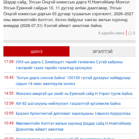
Шадар сайд, Улсын Онцгой комиссын дарга Н.Номтойбаяр Монгол
Улсын Ерөнхий сайдын 10, 11 дүгээр албан даалгавар, Улсын
Онцгой комиссын даргын 03 дугаар тушаалын хэрэгжилт, 2026–2027
оны өвөлжилтийн бэлтгэл, бэлэн байдлыг хангах ажлын хүрээнд
өнөөдөр (2026.07.31) Хэнтий аймагт ажиллаж байна.
6 өдрийн өмнө
2
ШИНЭ
ЭРЭЛТТЭЙ
17:28
УИХ-ын дарга С.Бямбацогт төрийг төлөөлөн Сутай хайрхны
тэнгэрийг тахих төрийн тахилгад оролцлоо
15:45
“Хотын дарга сонсож байна” 150150 тусгай дугаарыг наймдугаар
сарын 14-нөөс ажиллуулж эхэлнэ
14:55
Жинхэнэ амаргүй цаг үеийг нь Ерөнхий сайд Н.Учрал туулж байна
12:39
АИ-92 шатахууны нийлүүлэлт тасралтгүй үргэлжилж байна
12:05
Бразил Аргентинтай дипломат харилцааны түвшнээ буурууллаа
10:49
Өвөлжилтийн бэлтгэл ажлын хүрээнд Шадар сайд Н.Номтойбаяр
Дорноговь аймагт ажиллав
10:20
Зарим голуудын усны түвшин 10-65 см нэмэгдсэн байна