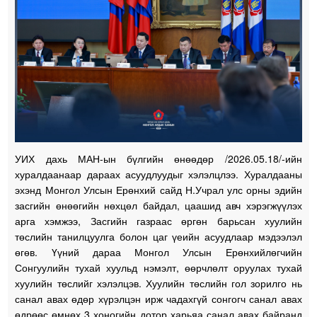
УИХ дахь МАН-ын бүлгийн өнөөдөр /2026.05.18/-ийн
хуралдаанаар дараах асуудлуудыг хэлэлцлээ. Хуралдааны
эхэнд Монгол Улсын Ерөнхий сайд Н.Учрал улс орны эдийн
засгийн өнөөгийн нөхцөл байдал, цаашид авч хэрэгжүүлэх
арга хэмжээ, Засгийн газраас өргөн барьсан хуулийн
төслийн танилцуулга болон цаг үеийн асуудлаар мэдээлэл
өгөв. Үүний дараа Монгол Улсын Ерөнхийлөгчийн
Сонгуулийн тухай хуульд нэмэлт, өөрчлөлт оруулах тухай
хуулийн төслийг хэлэлцэв. Хуулийн төслийн гол зорилго нь
санал авах өдөр хүрэлцэн ирж чадахгүй сонгогч санал авах
өдрөөс өмнөх 3 хоногийн дотор харьяа санал авах байранд