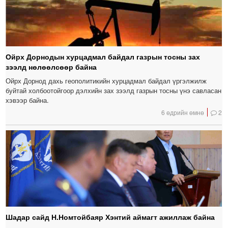
Ойрх Дорнодын хурцадмал байдал газрын тосны зах
зээлд нөлөөлсөөр байна
Ойрх Дорнод дахь геополитикийн хурцадмал байдал үргэлжилж
буйтай холбоотойгоор дэлхийн зах зээлд газрын тосны үнэ савласан
хэвээр байна.
6 өдрийн өмнө
2
Шадар сайд Н.Номтойбаяр Хэнтий аймагт ажиллаж байна