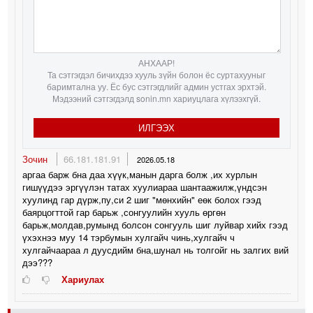
АНХААР!
Та сэтгэгдэл бичихдээ хууль зүйн болон ёс суртахууныг
баримтална уу. Ёс бус сэтгэгдлийг админ устгах эрхтэй.
Мэдээний сэтгэгдэлд sonin.mn хариуцлага хүлээхгүй.
ИЛГЭЭХ
Зочин
66.181.181.91
2026.05.18
аргаа барж бна даа хүүк,манын дарга болж ,их хурлын
гишүүдээ эргүүлэн татах хуулиараа шантаажилж,үндсэн
хуулинд гар дүрж,пу,си 2 шиг "мөнхийн" еөк болох гээд
баярцогттой гар барьж ,сонгуулийн хууль өргөн
барьж,молдав,румынд болсон сонгууль шиг луйвар хийх гээд
үхэхнээ муу 14 тэрбумын хулгайч чинь,хулгайч ч
хулгайчаараа л дуусдийм бна,шунал нь толгойг нь залгих вий
дээ???
Хариулах