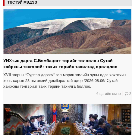
ТӨСТЭЙ МЭДЭЭ
УИХ-ын дарга С.Бямбацогт төрийг төлөөлөн Сутай
хайрхны тэнгэрийг тахих төрийн тахилгад оролцлоо
XVII жарны “Сүрээр дарагч” гал морин жилийн зуны адаг хөхөгчин
хонь сарын 23-ны өлзий дэмбэрэлтэй өдөр /2026.08.06/ Сутай
хайрхны тэнгэрийг тайх төрийн тахилга боллоо.
6 цагийн өмнө
2