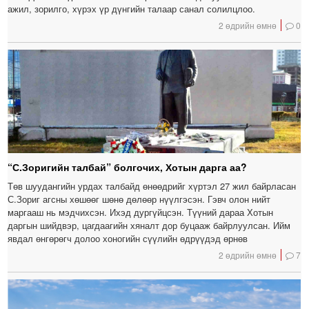
ажил, зорилго, хүрэх үр дүнгийн талаар санал солилцлоо.
2 өдрийн өмнө
0
“С.Зоригийн талбай” болгочих, Хотын дарга аа?
Төв шуудангийн урдах талбайд өнөөдрийг хүртэл 27 жил байрласан
С.Зориг агсны хөшөөг шөнө дөлөөр нүүлгэсэн. Гэвч олон нийт
маргааш нь мэдчихсэн. Ихэд дургүйцсэн. Түүний дараа Хотын
даргын шийдвэр, цагдаагийн хяналт дор буцааж байрлуулсан. Ийм
явдал өнгөрөгч долоо хоногийн сүүлийн өдрүүдэд өрнөв
2 өдрийн өмнө
7