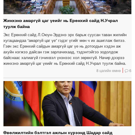
Жинхэнэ амаргүй цаг үеийг нь Ерөнхий сайд Н.Учрал
туулж байна
Экс Ерөнхий сайд Л.Оюун-Эрдэнэ эрх барьж суусан таван жилийн
хугацаандаа “амаргүй цаг үе” гэдэг үгийг мөн ч их ашиглаж билээ.
Гэвч экс Ерөнхий сайдын амаргүй цаг үе нь дотоодын хэдэн аж
ахуйн нэгжээ дайсан гэж зарлачихаад, тэдэнтэйгээ зодолдож
байснаас халиагүй гэчихвэл үнэнээс хол зөрөхгүй. Начир дээрээ
жинхэнэ амаргүй цаг үеийг нь Ерөнхий сайд Н.Учрал туулж байна.
8 цагийн өмнө
6
Өвөлжилтийн бэлтгэл ажлын хүрээнд Шадар сайд