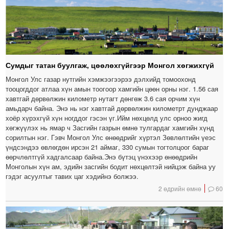
Сумдыг татан буулгаж, цөөлөхгүйгээр Монгол хөгжихгүй
Монгол Улс газар нутгийн хэмжээгээрээ дэлхийд томоохонд
тооцогддог атлаа хүн амын тоогоор хамгийн цөөн орны нэг. 1.56 сая
хавтгай дөрвөлжин километр нутагт дөнгөж 3.6 сая орчим хүн
амьдарч байна. Энэ нь нэг хавтгай дөрвөлжин километрт дунджаар
хоёр хүрэхгүй хүн ногддог гэсэн үг.Ийм нөхцөлд улс орноо жигд
хөгжүүлэх нь ямар ч Засгийн газрын өмнө тулгардаг хамгийн хүнд
сорилтын нэг. Гэвч Монгол Улс өнөөдрийг хүртэл Зөвлөлтийн үеэс
үндсэндээ өвлөгдөн ирсэн 21 аймаг, 330 сумын тогтолцоог бараг
өөрчлөлтгүй хадгалсаар байна.Энэ бүтэц үнэхээр өнөөдрийн
Монголын хүн ам, эдийн засгийн бодит нөхцөлтэй нийцэж байна уу
гэдэг асуултыг тавих цаг хэдийнэ болжээ.
2 өдрийн өмнө
60