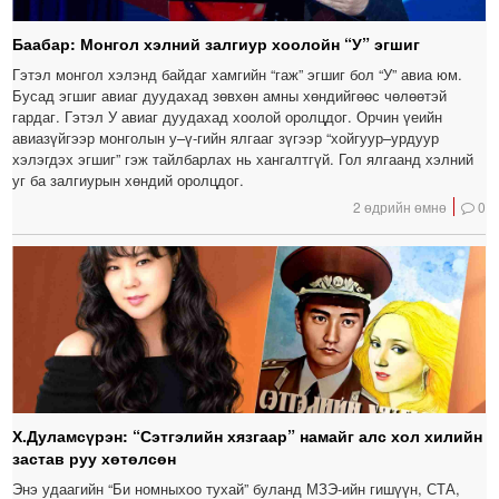
Баабар: Монгол хэлний залгиур хоолойн “У” эгшиг
Гэтэл монгол хэлэнд байдаг хамгийн “гаж” эгшиг бол “У” авиа юм.
Бусад эгшиг авиаг дуудахад зөвхөн амны хөндийгөөс чөлөөтэй
гардаг. Гэтэл У авиаг дуудахад хоолой оролцдог. Орчин үеийн
авиазүйгээр монголын у–ү-гийн ялгааг зүгээр “хойгуур–урдуур
хэлэгдэх эгшиг” гэж тайлбарлах нь хангалтгүй. Гол ялгаанд хэлний
уг ба залгиурын хөндий оролцдог.
2 өдрийн өмнө
0
Х.Дуламсүрэн: “Сэтгэлийн хязгаар” намайг алс хол хилийн
застав руу хөтөлсөн
Энэ удаагийн “Би номныхоо тухай” буланд МЗЭ-ийн гишүүн, СТА,