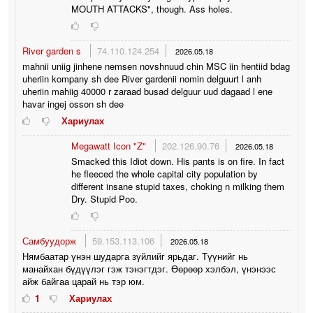
MOUTH ATTACKS", though. Ass holes.
River garden s
74.110.124.254
2026.05.18
mahnii uniig jinhene nemsen novshnuud chin MSC iin hentiid bdag
uheriin kompany sh dee River gardenii nomin delguurt l anh
uheriin mahiig 40000 r zaraad busad delguur uud dagaad l ene
havar ingej osson sh dee
Хариулах
Megawatt Icon "Z"
202.126.90.76
2026.05.18
Smacked this Idiot down. His pants is on fire. In fact
he fleeced the whole capital city population by
different insane stupid taxes, choking n milking them
Dry. Stupid Poo.
Самбуудорж
59.153.113.106
2026.05.18
Нямбаатар үнэн шударга зүйлийг ярьдаг. Түүнийг нь
манайхан бүдүүлэг гэж тэнэгтдэг. Өөрөөр хэлбэл, үнэнээс
айж байгаа царай нь тэр юм.
1
Хариулах