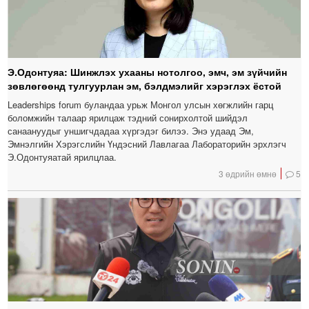
Э.Одонтуяа: Шинжлэх ухааны нотолгоо, эмч, эм зүйчийн
зөвлөгөөнд тулгуурлан эм, бэлдмэлийг хэрэглэх ёстой
Leaderships forum буландаа урьж Монгол улсын хөгжлийн гарц
боломжийн талаар ярилцаж тэдний сонирхолтой шийдэл
санаануудыг уншигчдадаа хүргэдэг билээ. Энэ удаад Эм,
Эмнэлгийн Хэрэгслийн Үндэсний Лавлагаа Лабораторийн эрхлэгч
Э.Одонтуяатай ярилцлаа.
3 өдрийн өмнө
5