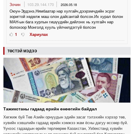
Зочин
103.29.144.170
2026.05.18
Оюун-Эрдэнэ,Нямбаатар нар хулгайч,дээрэмчдийн эсрэг
зоригтой хөдөлж маш олон дайсантай болсон.Их хурал болон
МАН-ын бага хурлын гишүүдийн дийлэнх нь хулгайч нар
болохоор Монголд хууль үйлчилдэггүй болсон
1
Хариулах
ТӨСТЭЙ МЭДЭЭ
Тажикстаны гадаад өрийн өнөөгийн байдал
Хөгжиж буй Төв Азийн орнуудын эдийн засаг тэлэхийн хэрээр төв,
хувийн хэвшлийн гадаад өрийн хэмжээ жам ёсны дагуу өссөөр буй.
Үүнээс гадаадын өрийн төрлөөрөө Казахстан, Узбекстанд хувийн
хэвшлийн компаниудын өр зонхилж буй онцлогтой бол Киргизстан