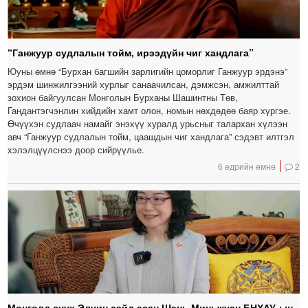
“Ганжуур судлалын тойм, ирээдүйн чиг хандлага”
Юуны өмнө “Бурхан багшийн зарлигийн цоморлиг Ганжуур эрдэнэ”
эрдэм шинжилгээний хурлыг санаачилсан, дэмжсэн, амжилттай
зохион байгуулсан Монголын Бурханы Шашинтны Төв,
Гандантэгчэнлин хийдийн хамт олон, номын нөхдөдөө баяр хүргэе.
Өчүүхэн судлаач намайг энэхүү хуралд урьсныг талархан хүлээн
авч “Ганжуур судлалын тойм, цаашдын чиг хандлага” сэдэвт илтгэл
хэлэлцүүлснээ доор сийрүүлье.
6 өдрийн өмнө
2
Монголд суух Элчин сайд асан Шэнь Миньжуан БНХАУ-ын