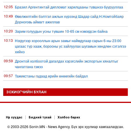
12:05
Бразил Аргентинтай дипломат харилцааны түвшнээ буурууллаа
10:49
Өвөлжилтийн бэлтгэл ажлын хүрээнд Шадар сайд Н.Номтойбаяр
Дорноговь аймагт ажиллав
10:20
Зарим голуудын усны түвшин 10-65 см нэмэгдсэн байна
10:13
Нэгдүгээр хорооллын арын замыг наймдугаар сарын 6-ны 23:00
цагаас түр хааж, борооны ус зайлуулах шугамын хөндлөн сэтэлгээ
хийнэ
09:59
Дронтой холбоотой дагалдах хэрэгслийн экспортын хяналтыг
чангатгана гэжээ
09:57
Тажикстаны гадаад өрийн өнөөгийн байдал
09:50
БНХАУ АНУ-ын эсрэг авах арга хэмжээний жагсаалтаа гаргажээ
ЗОХИОГЧИЙН БУЛАН
09:22
Үндсэн хууль зөрчсөн Х.Булгантуяа, үндэсний эв нэгдэлд
харшилсан М.Нарантуяа-Нара нарт хэзээ хариуцлага тооцох вэ?
08:35
Ормузын хоолойн усан тээврийн зам шугамын талаар Иран
Омантай тохиролцоонд хүрчээ
Нүүр хуудас
Бидний тухай
Холбоо барих
08:26
Оюу толгойгоос “Рио Тинто” ашиг хүртэж эхэлсэн ч Монгол Улс өр
© 2003-2026 Sonin.MN - News Agency. Бүх эрх хуулиар хамгаалагдсан.
төлсөөр байна