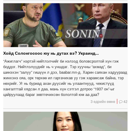
Хойд Солонгосоос юу нь дутах вэ? Украинд...
“Ажиглагч” нэртэй нийтлэлчийг би нэлээд боловсролтой хүн гэж
боддог. Нийтлэлүүдийг нь ч уншдаг. Тэр хуучны “ахмад”, би
шинэхэн “залуу” гишүүн л дээ, baabar.mn-д. Харин саяхан хадуураад
жинхэнэ ояа, орк төрхөө ил гаргачихав уу гэж харамсаж байна, тэр
нөхрийг. Уг нь буриад ахан дүүсийг нь улаантнууд, чекистүүд
хангалттай хядсан л даа, мань хүн сэтгэл дотроо “1937 он”-ыг
цайруулаад бараг зөвтгөчихсөн бололтой юм аа даа?
3 өдрийн өмнө
42