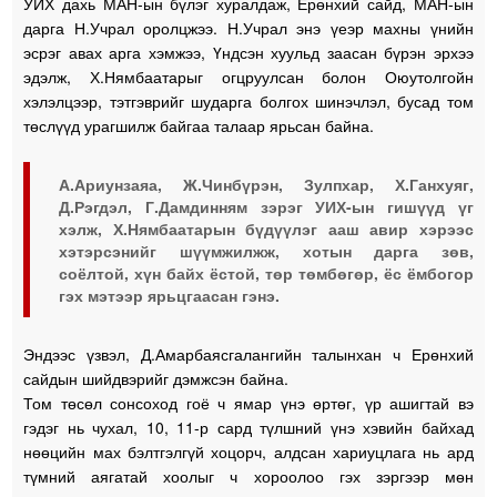
УИХ дахь МАН-ын бүлэг хуралдаж, Ерөнхий сайд, МАН-ын
дарга Н.Учрал оролцжээ. Н.Учрал энэ үеэр махны үнийн
эсрэг авах арга хэмжээ, Үндсэн хуульд заасан бүрэн эрхээ
эдэлж, Х.Нямбаатарыг огцруулсан болон Оюутолгойн
хэлэлцээр, тэтгэврийг шударга болгох шинэчлэл, бусад том
төслүүд урагшилж байгаа талаар ярьсан байна.
А.Ариунзаяа, Ж.Чинбүрэн, Зулпхар, Х.Ганхуяг,
Д.Рэгдэл, Г.Дамдинням зэрэг УИХ-ын гишүүд үг
хэлж, Х.Нямбаатарын бүдүүлэг ааш авир хэрээс
хэтэрсэнийг шүүмжилжж, хотын дарга зөв,
соёлтой, хүн байх ёстой, төр төмбөгөр, ёс ёмбогор
гэх мэтээр ярьцгаасан гэнэ.
Эндээс үзвэл, Д.Амарбаясгалангийн талынхан ч Ерөнхий
сайдын шийдвэрийг дэмжсэн байна.
Том төсөл сонсоход гоё ч ямар үнэ өртөг, үр ашигтай вэ
гэдэг нь чухал, 10, 11-р сард түлшний үнэ хэвийн байхад
нөөцийн мах бэлтгэлгүй хоцорч, алдсан хариуцлага нь ард
түмний аягатай хоолыг ч хороолоо гэх зэргээр мөн