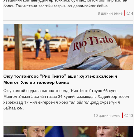
болон Тажикстанд засгийн газрын өр давамгайлж байна.
8 цагийн өмнө
4
Оюу толгойгоос “Рио Тинто” ашиг хүртэж эхэлсэн ч
Монгол Улс өр төлсөөр байна
Оюу толгой ордыг ашиглах төсөлд “Рио Тинто” групп 66 хувь,
Монгол Улсын Засгийн газар 34 хувийг эзэмшдэг. Хэдийгээр төсөл
хэрэгжээд 17 жил өнгөрсөн ч хоёр тал ойлголцолд хүрээгүй л
байгаа юм.
10 цагийн өмнө
13