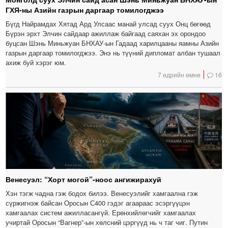
ГХЯ-ны Азийн газрын даргаар томилогджээ
Бүгд Найрамдах Хятад Ард Улсаас манай улсад суух Онц бөгөөд
Бүрэн эрхт Элчин сайдаар ажиллаж байгаад саяхан эх орондоо
буцсан Шэнь Миньжуан БНХАУ-ын Гадаад харилцааны яамны Азийн
газрын даргаар томилогджээ. Энэ нь түүний дипломат албан тушаал
ахиж буй хэрэг юм.
7 өдрийн өмнө
16
Венесуэл: “Хорт могой”-ноос ангижирахуй
Хэн тэгж чадна гэж бодох билээ. Венесуэлийг хамгаална гэж
сүржигнэж байсан Оросын С400 гэдэг агаараас эсэргүүцэн
хамгаалах систем ажилласангүй. Ерөнхийлөгчийг хамгаалах
учиртай Оросын “Вагнер”-ын хөлсний цэргүүд нь ч таг чиг. Путин