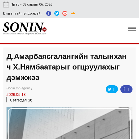
Пүрэв - 08 сарын 06, 2026
Бидэнтэй нэгдээрэй:
Д.Амарбаясгалангийн талынхан
Улс төр, эдийн засаг
ч Х.Нямбаатарыг огцруулахыг
Гэмт хэрэг
дэмжжээ
Нийгэм, соёл
Sonin.mn agency
2026.05.18
Спорт
Сэтгэгдэл (9)
Easy news