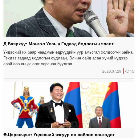
Д.Баярхүү: Монгол Улсын Гадаад бодлогын ялалт
Үндэсний их баяр наадмын өдрүүдийн уур амьсгал холдоогүй байна.
Гэхдээ гадаад бодлогын судлаач, Элчин сайд асан хүний нүдээр
арай өөр өнцөг олж харснаа буулгая.
2026.07.29
15
Ө.Цэрэнчунт: Үндэсний язгуур өв соёлоо сонгодог