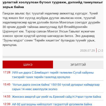
урлагтай хослуулсан бүтээл туурвиж, дэлхийд таниулахыг
зорьж байна
Ганцхан авьяас бус тууштай хөдөлмөр амжилтад хүргэдэг. Үүний
тод жишээ бол хүүхэд ахуйдаа дуулах авьяасаа нээж, тууштай
хөдөлмөрлөсөөр өдгөө дэлхийн болон Монголын сонгодог дуурийн
30 орчим дүрийг тайзнаа амилуулаад буй Өлзийбүрэнгийн
Цэрэнчунт юм. Тэрээр саяхан Монгол Улсын Гавьяат жүжигчин
хэмээх эрхэм хүндтэй цолоор шагнагдсан билээ. Энэ дашрамд
“Зууны мэдээ” сонин “Төрийн хишигтэн” буландаа түүнийг урьж,
ярилцлаа.
2026.07.29
2
ШИНЭ
ЭРЭЛТТЭЙ
17:28
УИХ-ын дарга С.Бямбацогт төрийг төлөөлөн Сутай хайрхны
тэнгэрийг тахих төрийн тахилгад оролцлоо
15:45
“Хотын дарга сонсож байна” 150150 тусгай дугаарыг наймдугаар
сарын 14-нөөс ажиллуулж эхэлнэ
14:55
Жинхэнэ амаргүй цаг үеийг нь Ерөнхий сайд Н.Учрал туулж байна
12:39
АИ-92 шатахууны нийлүүлэлт тасралтгүй үргэлжилж байна