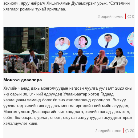
зохиолч, яруу найрагч Хишигнямын Дуламсүрэнг урьж, “Сэтгэлийн
хязгаар” романы тухай ярилцлаа.
2 өдрийн өмнө
0
Монгол диаспора
Хилийн чанад дахь монголчуудын нэгдсэн чуулга уулзалт 2026 оны
7-р сарын 30, 31- ний өдрүүдэд Улаанбаатар хотод Гадаад
харилцааны яаманд болж би энэ ажиллагаанд оролцлоо. Энэхүү
уулзалтад хилийн чанад дахь монгол иргэдийн нийгмийн асуудал,
Монгол улсын Диаспорагийн чиг хандлага, хилийн чанад дахь хэл,
соёл, боловсрол, урлаг, спорт, оюутан залуучуудын асуудлыг ярьж
хэлэлцүүлэг хийв.
3 өдрийн өмнө
20