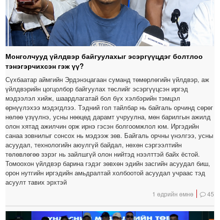
Монголчууд үйлдвэр байгуулахыг эсэргүүцдэг болтлоо
тэнэгэрчихсэн гэж үү?
Сүхбаатар аймгийн Эрдэнэцагаан суманд төмөрлөгийн үйлдвэр, аж
үйлдвэрийн цогцолбор байгуулах төслийг эсэргүүцсэн иргэд
мэдээлэл хийж, шаардлагатай бол бүх хэлбэрийн тэмцэл
өрнүүлэхээ мэдэгдлээ. Тэдний гол тайлбар нь байгаль орчинд сөрөг
нөлөө үзүүлнэ, усны нөөцөд дарамт учруулна, мөн барилгын ажилд
олон хятад ажилчин орж ирнэ гэсэн болгоомжлол юм. Иргэдийн
санаа зовнилыг сонсох нь мэдээж зөв. Байгаль орчны үнэлгээ, усны
асуудал, технологийн аюулгүй байдал, нөхөн сэргээлтийн
төлөвлөгөө зэрэг нь зайлшгүй олон нийтэд нээлттэй байх ёстой.
Томоохон үйлдвэр барина гэдэг зөвхөн эдийн засгийн асуудал биш,
орон нутгийн иргэдийн амьдралтай холбоотой асуудал учраас тэд
асуулт тавих эрхтэй
1 өдрийн өмнө
45