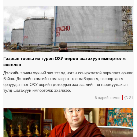
Газрын тосны их гүрэн ОХУ өөрөө шатахуун импортолж
эхэллээ
Дэлхийн эрчим хүчний зах зээлд нэгэн сонирхолтой өөрчлөлт өрнөж
байна. Дэлхийн хамгийн том газрын тос олборлогч, экспортлогч
орнуудын нэг ОХУ өөрийн дотоодын зах зээлийг тогтворжуулахын
тулд шатахуун импортолж эхэлжээ.
6 өдрийн өмнө
21