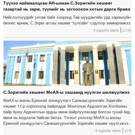
Түүхээ наймаалцсан АН-ынхан С.Зоригийн хөшөөг
газартай нь зарж, түүнийг нь зогсоосон хотын дарга браво
Нийслэлчүүдийг унтаж байх хооронд Төв шуудангийн урд харанхуйн
бизнес өрнөж, С.Зориг агсны хөшөөг “хулгайн” сэдлээр зөөвөрлөжээ.
4 өдрийн өмнө
30
С.Зоригийн хөшөөг МоАХ-ы хашаанд нүүлгэн шилжүүлжээ
МоАХ-ы анхны Ерөнхий зохицуулагч Санжаасүрэнгийн Зоригийн
хөшөөг 11-р хороололд байрладаг Монголын Ардчилсан Холбооны
байр буюу Ардчиллын ордны өмнө байрлуулахаар болсон тухай бид
өмнө нь мэдээлж байсан билээ. Тэгвэл үнэхээр МоАХ-ы анхны
Ерөнхий зохицуулагч Санжаасүрэнгийн Зоригийн хөшөөг нүүлгэжээ.
6 өдрийн өмнө
9