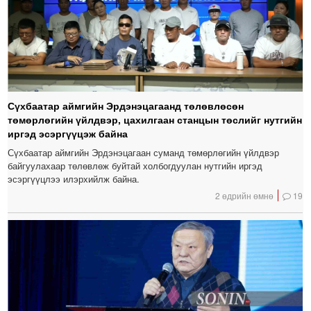
Сүхбаатар аймгийн Эрдэнэцагаанд төлөвлөсөн
төмөрлөгийн үйлдвэр, цахилгаан станцын төслийг нутгийн
иргэд эсэргүүцэж байна
Сүхбаатар аймгийн Эрдэнэцагаан суманд төмөрлөгийн үйлдвэр
байгуулахаар төлөвлөж буйтай холбогдуулан нутгийн иргэд
эсэргүүцлээ илэрхийлж байна.
2 өдрийн өмнө
19