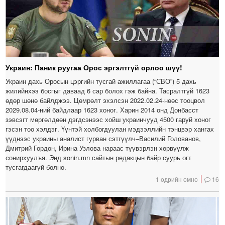
Украин: Паник руугаа Орос эргэлтгүй орлоо шүү!
Украин дахь Оросын цэргийн тусгай ажиллагаа (“СВО”) 5 дахь
жилийнхээ босгыг даваад 6 сар болох гэж байна. Тасралтгүй 1623
өдөр шөнө байлджээ. Цөмрөлт эхэлсэн 2022.02.24-нөөс тооцвол
2029.08.04-ний байдлаар 1623 хоног. Харин 2014 онд Донбасст
зэвсэгт мөргөлдөөн дэгдсэнээс хойш украинчууд 4500 гаруй хоног
гэсэн тоо хэлдэг. Үүнтэй холбогдуулан мэдээллийн тэнцвэр хангах
үүднээс украины аналист гурван сэтгүүлч–Василий Голованов,
Дмитрий Гордон, Ирина Узлова нараас түүвэрлэн хөрвүүлж
сонирхуулъя. Энд sonin.mn сайтын редакцын байр суурь огт
тусгагдаагүй болно.
1 өдрийн өмнө
16