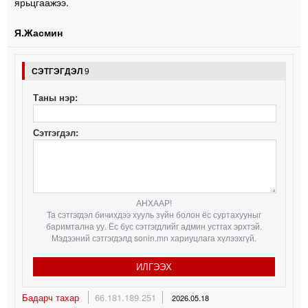
ярьцгаажээ.
Я.Жасмин
СЭТГЭГДЭЛ
9
Таны нэр:
Сэтгэгдэл:
АНХААР!
Та сэтгэгдэл бичихдээ хууль зүйн болон ёс суртахууныг
баримтална уу. Ёс бус сэтгэгдлийг админ устгах эрхтэй.
Мэдээний сэтгэгдэлд sonin.mn хариуцлага хүлээхгүй.
ИЛГЭЭХ
Бадарч тахар
66.181.189.251
2026.05.18