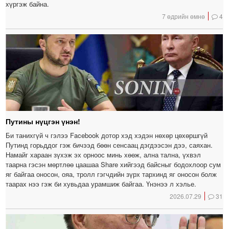
хүргэж байна.
7 өдрийн өмнө
4
Путины нүцгэн үнэн!
Би танихгүй ч гэлээ Facebook дотор хэд хэдэн нөхөр цөхөршгүй
Путинд горьддог гэж бичээд бөөн сенсаац дэгдээсэн дээ, саяхан.
Намайг хараан зүхэж эх орноос минь хөөж, ална тална, үхвэл
таарна гэсэн мөртлөө цаашаа Share хийгээд байсныг бодохлоор сум
яг байгаа оносон, ояа, тролл гэгчдийн зүрх тархинд яг оносон болж
таарах нээ гэж би хувьдаа урамшиж байгаа. Үнэнээ л хэлье.
2026.07.29
31