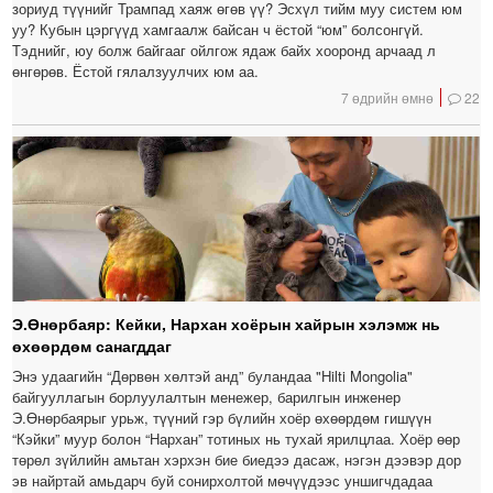
зориуд түүнийг Трампад хаяж өгөв үү? Эсхүл тийм муу систем юм
уу? Кубын цэргүүд хамгаалж байсан ч ёстой “юм” болсонгүй.
Тэднийг, юу болж байгааг ойлгож ядаж байх хооронд арчаад л
өнгөрөв. Ёстой гялалзуулчих юм аа.
7 өдрийн өмнө
22
Э.Өнөрбаяр: Кейки, Нархан хоёрын хайрын хэлэмж нь
өхөөрдөм санагддаг
Энэ удаагийн “Дөрвөн хөлтэй анд” буландаа "Hilti Mongolia"
байгууллагын борлуулалтын менежер, барилгын инженер
Э.Өнөрбаярыг урьж, түүний гэр бүлийн хоёр өхөөрдөм гишүүн
“Кэйки” муур болон “Нархан” тотиных нь тухай ярилцлаа. Хоёр өөр
төрөл зүйлийн амьтан хэрхэн бие биедээ дасаж, нэгэн дээвэр дор
эв найртай амьдарч буй сонирхолтой мөчүүдээс уншигчдадаа