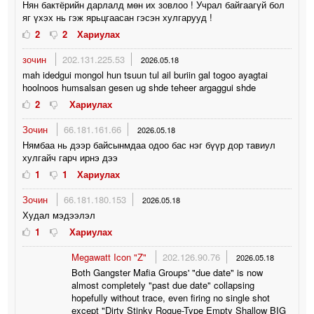
Нян бактёрийн дарлалд мөн их зовлоо ! Учрал байгаагүй бол
яг үхэх нь гэж ярьцгаасан гэсэн хулгарууд !
2
2
Хариулах
зочин
202.131.225.53
2026.05.18
mah idedgui mongol hun tsuun tul ail buriin gal togoo ayagtai
hoolnoos humsalsan gesen ug shde teheer argaggui shde
2
Хариулах
Зочин
66.181.161.66
2026.05.18
Нямбаа нь дээр байсынмдаа одоо бас нэг бүүр дор тавиул
хулгайч гарч ирнэ дээ
1
1
Хариулах
Зочин
66.181.180.153
2026.05.18
Худал мэдээлэл
1
Хариулах
Megawatt Icon "Z"
202.126.90.76
2026.05.18
Both Gangster Mafia Groups' "due date" is now
almost completely "past due date" collapsing
hopefully without trace, even firing no single shot
except "Dirty Stinky Rogue-Type Empty Shallow BIG