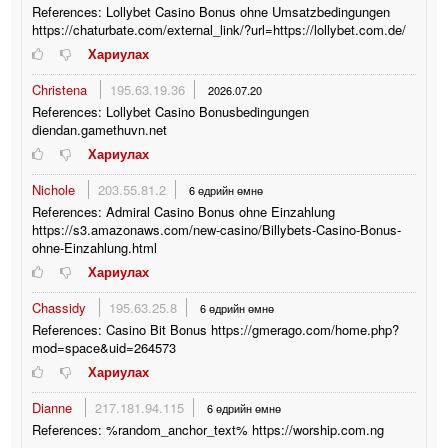
References: Lollybet Casino Bonus ohne Umsatzbedingungen
https://chaturbate.com/external_link/?url=https://lollybet.com.de/
Хариулах
Christena
195.63.19.36
2026.07.20
References: Lollybet Casino Bonusbedingungen
diendan.gamethuvn.net
Хариулах
Nichole
203.55.81.2
6 өдрийн өмнө
References: Admiral Casino Bonus ohne Einzahlung
https://s3.amazonaws.com/new-casino/Billybets-Casino-Bonus-
ohne-Einzahlung.html
Хариулах
Chassidy
195.63.25.8
6 өдрийн өмнө
References: Casino Bit Bonus https://gmerago.com/home.php?
mod=space&uid=264573
Хариулах
Dianne
217.181.94.115
6 өдрийн өмнө
References: %random_anchor_text% https://worship.com.ng