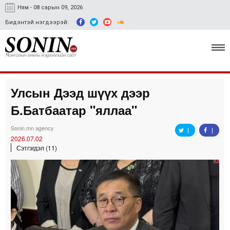
Ням - 08 сарын 09, 2026
Бидэнтэй нэгдээрэй:
Улсын Дээд шүүх дээр
Улс төр, эдийн засаг
Б.Батбаатар "яллаа"
Гэмт хэрэг
Sonin.mn agency
Нийгэм, соёл
2026.07.02
Сэтгэгдэл (11)
Спорт
Easy news