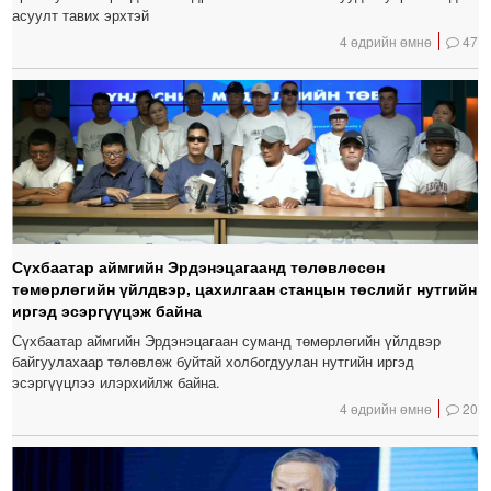
асуулт тавих эрхтэй
4 өдрийн өмнө
47
Сүхбаатар аймгийн Эрдэнэцагаанд төлөвлөсөн
төмөрлөгийн үйлдвэр, цахилгаан станцын төслийг нутгийн
иргэд эсэргүүцэж байна
Сүхбаатар аймгийн Эрдэнэцагаан суманд төмөрлөгийн үйлдвэр
байгуулахаар төлөвлөж буйтай холбогдуулан нутгийн иргэд
эсэргүүцлээ илэрхийлж байна.
4 өдрийн өмнө
20