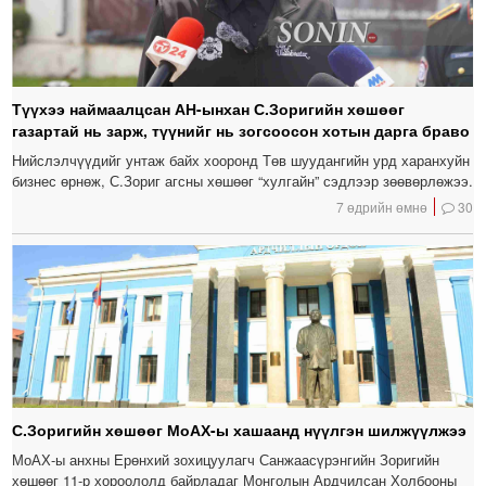
Түүхээ наймаалцсан АН-ынхан С.Зоригийн хөшөөг
газартай нь зарж, түүнийг нь зогсоосон хотын дарга браво
Нийслэлчүүдийг унтаж байх хооронд Төв шуудангийн урд харанхуйн
бизнес өрнөж, С.Зориг агсны хөшөөг “хулгайн” сэдлээр зөөвөрлөжээ.
7 өдрийн өмнө
30
С.Зоригийн хөшөөг МоАХ-ы хашаанд нүүлгэн шилжүүлжээ
МоАХ-ы анхны Ерөнхий зохицуулагч Санжаасүрэнгийн Зоригийн
хөшөөг 11-р хороололд байрладаг Монголын Ардчилсан Холбооны