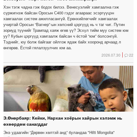
Хэн тэгж чадна гэж бодох билээ. Венесуэлийг хамгаална гэж
сүржигнэж байсан Оросын С400 гэдэг агаараас эсэргүүцэн
хамгаалах систем ажилласангүй. Ерөнхийлөгчийг хамгаалах
учиртай Оросын “Вагнер”-ын хөлсний цэргүүд нь ч таг чиг. Путин
зориуд түүнийг Трампад хаяж өгөв үү? Эсхүл тийм муу систем юм
уу? Кубын цэргүүд хамгаалж байсан ч ёстой “юм” болсонгүй.
Тэднийг, юу болж байгааг ойлгож ядаж байх хооронд арчаад л
өнгөрөв. Ёстой гялалзуулчих юм аа.
2026.07.30
22
Э.Өнөрбаяр: Кейки, Нархан хоёрын хайрын хэлэмж нь
өхөөрдөм санагддаг
Энэ удаагийн “Дөрвөн хөлтэй анд” буландаа "Hilti Mongolia"