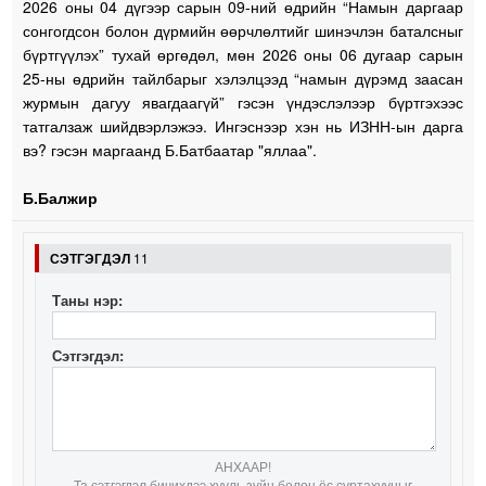
2026 оны 04 дүгээр сарын 09-ний өдрийн “Намын даргаар
сонгогдсон болон дүрмийн өөрчлөлтийг шинэчлэн баталсныг
бүртгүүлэх” тухай өргөдөл, мөн 2026 оны 06 дугаар сарын
25-ны өдрийн тайлбарыг хэлэлцээд “намын дүрэмд заасан
журмын дагуу явагдаагүй” гэсэн үндэслэлээр бүртгэхээс
татгалзаж шийдвэрлэжээ. Ингэснээр хэн нь ИЗНН-ын дарга
вэ? гэсэн маргаанд Б.Батбаатар "яллаа".
Б.Балжир
СЭТГЭГДЭЛ
11
Таны нэр:
Сэтгэгдэл:
АНХААР!
Та сэтгэгдэл бичихдээ хууль зүйн болон ёс суртахууныг