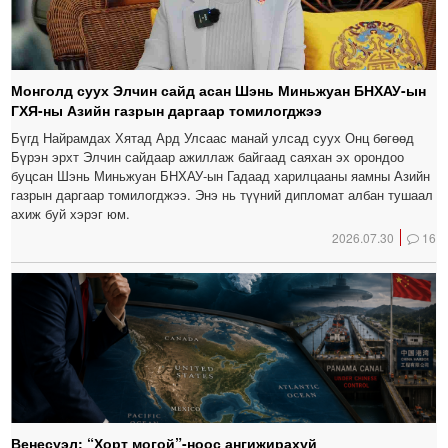
Монголд суух Элчин сайд асан Шэнь Миньжуан БНХАУ-ын
ГХЯ-ны Азийн газрын даргаар томилогджээ
Бүгд Найрамдах Хятад Ард Улсаас манай улсад суух Онц бөгөөд
Бүрэн эрхт Элчин сайдаар ажиллаж байгаад саяхан эх орондоо
буцсан Шэнь Миньжуан БНХАУ-ын Гадаад харилцааны яамны Азийн
газрын даргаар томилогджээ. Энэ нь түүний дипломат албан тушаал
ахиж буй хэрэг юм.
2026.07.30
16
Венесуэл: “Хорт могой”-ноос ангижирахуй