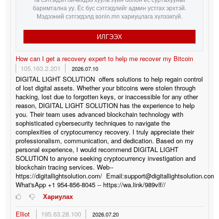
баримтална уу. Ёс бус сэтгэгдлийг админ устгах эрхтэй.
Мэдээний сэтгэгдэлд sonin.mn хариуцлага хүлээхгүй.
ИЛГЭЭХ
How can I get a recovery expert to help me recover my Bitcoin
105.163.2.201
2026.07.10
DIGITAL LIGHT SOLUTION offers solutions to help regain control
of lost digital assets. Whether your bitcoins were stolen through
hacking, lost due to forgotten keys, or inaccessible for any other
reason, DIGITAL LIGHT SOLUTION has the experience to help
you. Their team uses advanced blockchain technology with
sophisticated cybersecurity techniques to navigate the
complexities of cryptocurrency recovery. I truly appreciate their
professionalism, communication, and dedication. Based on my
personal experience, I would recommend DIGITAL LIGHT
SOLUTION to anyone seeking cryptocurrency investigation and
blockchain tracing services. Web--
https://digitallightsolution.com/ Email:support@digitallightsolution.com/
What'sApp +1 954-856-8045 -- https://wa.link/989vlf//
Хариулах
Elliot
195.63.28.100
2026.07.20