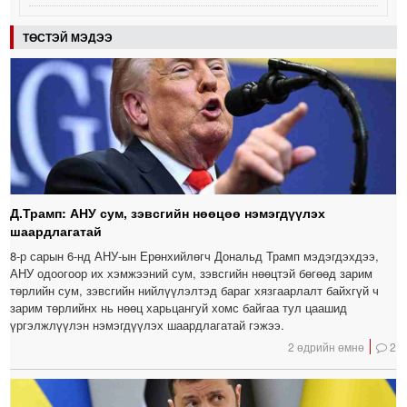
ТӨСТЭЙ МЭДЭЭ
Д.Трамп: АНУ сум, зэвсгийн нөөцөө нэмэгдүүлэх
шаардлагатай
8-р сарын 6-нд АНУ-ын Ерөнхийлөгч Дональд Трамп мэдэгдэхдээ,
АНУ одоогоор их хэмжээний сум, зэвсгийн нөөцтэй бөгөөд зарим
төрлийн сум, зэвсгийн нийлүүлэлтэд бараг хязгаарлалт байхгүй ч
зарим төрлийнх нь нөөц харьцангуй хомс байгаа тул цаашид
үргэлжлүүлэн нэмэгдүүлэх шаардлагатай гэжээ.
2 өдрийн өмнө
2