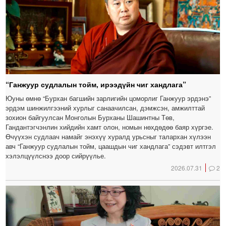
“Ганжуур судлалын тойм, ирээдүйн чиг хандлага”
Юуны өмнө “Бурхан багшийн зарлигийн цоморлиг Ганжуур эрдэнэ”
эрдэм шинжилгээний хурлыг санаачилсан, дэмжсэн, амжилттай
зохион байгуулсан Монголын Бурханы Шашинтны Төв,
Гандантэгчэнлин хийдийн хамт олон, номын нөхдөдөө баяр хүргэе.
Өчүүхэн судлаач намайг энэхүү хуралд урьсныг талархан хүлээн
авч “Ганжуур судлалын тойм, цаашдын чиг хандлага” сэдэвт илтгэл
хэлэлцүүлснээ доор сийрүүлье.
2026.07.31
2