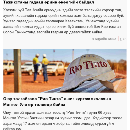
Тажикстаны гадаад өрийн өнөөгийн байдал
Хөгжиж буй Төв Азийн орнуудын эдийн засаг тэлэхийн хэрээр төв,
хувийн хэвшлийн гадаад өрийн хэмжээ жам ёсны дагуу өссөөр буй.
Үүнээс гадаадын өрийн төрлөөрөө Казахстан, Узбекстанд хувийн
хэвшлийн компаниудын өр зонхилж буй онцлогтой бол Киргизстан
болон Тажикстанд засгийн газрын өр давамгайлж байна.
3 өдрийн өмнө
5
Оюу толгойгоос “Рио Тинто” ашиг хүртэж эхэлсэн ч
Монгол Улс өр төлсөөр байна
Оюу толгой ордыг ашиглах төсөлд “Рио Тинто” групп 66 хувь,
Монгол Улсын Засгийн газар 34 хувийг эзэмшдэг. Хэдийгээр төсөл
хэрэгжээд 17 жил өнгөрсөн ч хоёр тал ойлголцолд хүрээгүй л
байгаа юм.