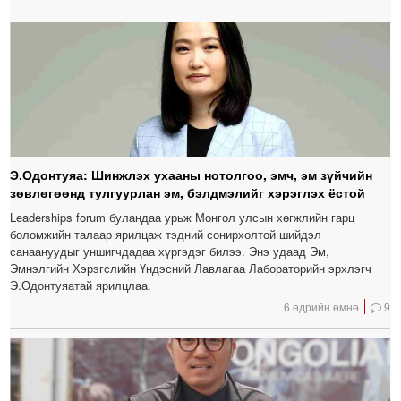
Э.Одонтуяа: Шинжлэх ухааны нотолгоо, эмч, эм зүйчийн
зөвлөгөөнд тулгуурлан эм, бэлдмэлийг хэрэглэх ёстой
Leaderships forum буландаа урьж Монгол улсын хөгжлийн гарц
боломжийн талаар ярилцаж тэдний сонирхолтой шийдэл
санаануудыг уншигчдадаа хүргэдэг билээ. Энэ удаад Эм,
Эмнэлгийн Хэрэгслийн Үндэсний Лавлагаа Лабораторийн эрхлэгч
Э.Одонтуяатай ярилцлаа.
6 өдрийн өмнө
9