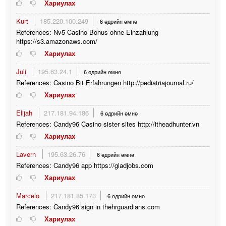
Хариулах
Kurt
185.220.100.249
6 өдрийн өмнө
References: Nv5 Casino Bonus ohne Einzahlung
https://s3.amazonaws.com/
Хариулах
Juli
195.63.24.1
6 өдрийн өмнө
References: Casino Bit Erfahrungen http://pediatriajournal.ru/
Хариулах
Elijah
217.181.94.186
6 өдрийн өмнө
References: Candy96 Casino sister sites http://itheadhunter.vn
Хариулах
Lavern
195.63.26.76
6 өдрийн өмнө
References: Candy96 app https://gladjobs.com
Хариулах
Marcelo
217.181.85.173
6 өдрийн өмнө
References: Candy96 sign in thehrguardians.com
Хариулах