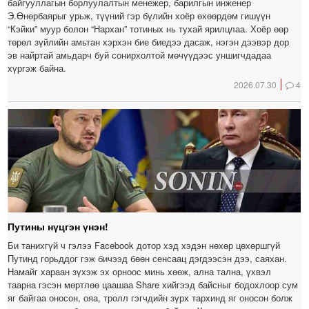
байгууллагын борлуулалтын менежер, барилгын инженер
Э.Өнөрбаярыг урьж, түүний гэр бүлийн хоёр өхөөрдөм гишүүн
“Кэйки” муур болон “Нархан” тотиных нь тухай ярилцлаа. Хоёр өөр
төрөл зүйлийн амьтан хэрхэн бие биедээ дасаж, нэгэн дээвэр дор
эв найртай амьдарч буй сонирхолтой мөчүүдээс уншигчдадаа
хүргэж байна.
2026.07.30
4
Путины нүцгэн үнэн!
Би танихгүй ч гэлээ Facebook дотор хэд хэдэн нөхөр цөхөршгүй
Путинд горьддог гэж бичээд бөөн сенсаац дэгдээсэн дээ, саяхан.
Намайг хараан зүхэж эх орноос минь хөөж, ална тална, үхвэл
таарна гэсэн мөртлөө цаашаа Share хийгээд байсныг бодохлоор сум
яг байгаа оносон, ояа, тролл гэгчдийн зүрх тархинд яг оносон болж