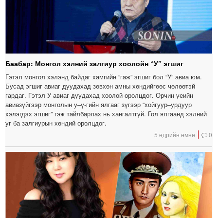
Баабар: Монгол хэлний залгиур хоолойн “У” эгшиг
Гэтэл монгол хэлэнд байдаг хамгийн “гаж” эгшиг бол “У” авиа юм.
Бусад эгшиг авиаг дуудахад зөвхөн амны хөндийгөөс чөлөөтэй
гардаг. Гэтэл У авиаг дуудахад хоолой оролцдог. Орчин үеийн
авиазүйгээр монголын у–ү-гийн ялгааг зүгээр “хойгуур–урдуур
хэлэгдэх эгшиг” гэж тайлбарлах нь хангалтгүй. Гол ялгаанд хэлний
уг ба залгиурын хөндий оролцдог.
5 өдрийн өмнө
0