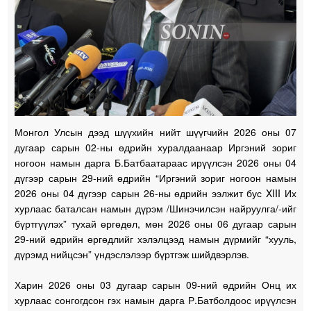
Монгол Улсын дээд шүүхийн нийт шүүгчийн 2026 оны 07
дугаар сарын 02-ны өдрийн хуралдаанаар Иргэний зориг
ногоон намын дарга Б.Батбаатараас ирүүлсэн 2026 оны 04
дүгээр сарын 29-ний өдрийн “Иргэний зориг ногоон намын
2026 оны 04 дүгээр сарын 26-ны өдрийн ээлжит бус XIII Их
хурлаас баталсан намын дүрэм /Шинэчилсэн найруулга/-ийг
бүртгүүлэх” тухай өргөдөл, мөн 2026 оны 06 дугаар сарын
29-ний өдрийн өргөдлийг хэлэлцээд намын дүрмийг “хууль,
дүрэмд нийцсэн” үндэслэлээр бүртгэж шийдвэрлэв.
Харин 2026 оны 03 дугаар сарын 09-ний өдрийн Онц их
хурлаас сонгогдсон гэх намын дарга Р.Батболдоос ирүүлсэн