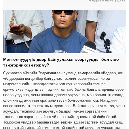
Монголчууд үйлдвэр байгуулахыг эсэргүүцдэг болтлоо
тэнэгэрчихсэн гэж үү?
Сүхбаатар аймгийн Эрдэнэцагаан суманд төмөрлөгийн үйлдвэр, аж
үйлдвэрийн цогцолбор байгуулах төслийг эсэргүүцсэн иргэд
мэдээлэл хийж, шаардлагатай бол бүх хэлбэрийн тэмцэл
өрнүүлэхээ мэдэгдлээ. Тэдний гол тайлбар нь байгаль орчинд сөрөг
нөлөө үзүүлнэ, усны нөөцөд дарамт учруулна, мөн барилгын ажилд
олон хятад ажилчин орж ирнэ гэсэн болгоомжлол юм. Иргэдийн
санаа зовнилыг сонсох нь мэдээж зөв. Байгаль орчны үнэлгээ, усны
асуудал, технологийн аюулгүй байдал, нөхөн сэргээлтийн
төлөвлөгөө зэрэг нь зайлшгүй олон нийтэд нээлттэй байх ёстой.
Томоохон үйлдвэр барина гэдэг зөвхөн эдийн засгийн асуудал биш,
орон нутгийн иргэдийн амьдралтай холбоотой асуудал учраас тэд