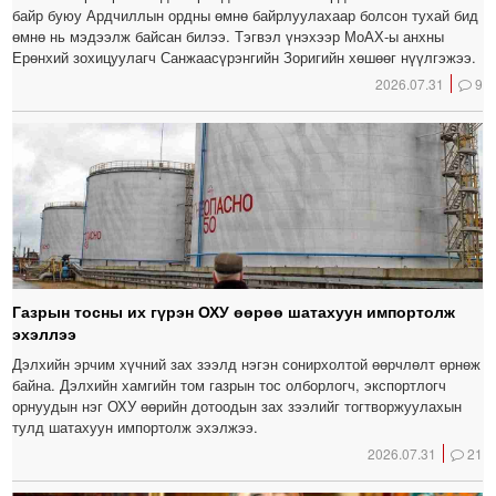
байр буюу Ардчиллын ордны өмнө байрлуулахаар болсон тухай бид
өмнө нь мэдээлж байсан билээ. Тэгвэл үнэхээр МоАХ-ы анхны
Ерөнхий зохицуулагч Санжаасүрэнгийн Зоригийн хөшөөг нүүлгэжээ.
2026.07.31
9
Газрын тосны их гүрэн ОХУ өөрөө шатахуун импортолж
эхэллээ
Дэлхийн эрчим хүчний зах зээлд нэгэн сонирхолтой өөрчлөлт өрнөж
байна. Дэлхийн хамгийн том газрын тос олборлогч, экспортлогч
орнуудын нэг ОХУ өөрийн дотоодын зах зээлийг тогтворжуулахын
тулд шатахуун импортолж эхэлжээ.
2026.07.31
21