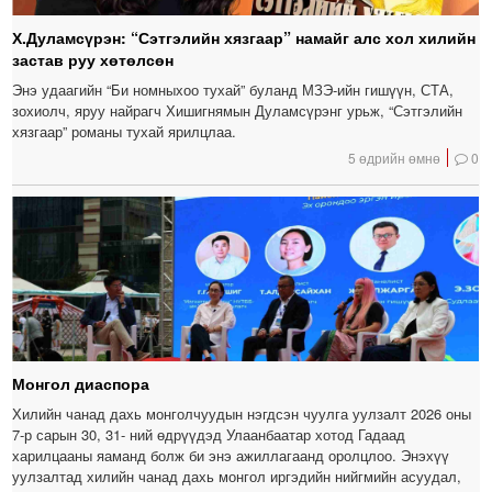
Х.Дуламсүрэн: “Сэтгэлийн хязгаар” намайг алс хол хилийн
застав руу хөтөлсөн
Энэ удаагийн “Би номныхоо тухай” буланд МЗЭ-ийн гишүүн, СТА,
зохиолч, яруу найрагч Хишигнямын Дуламсүрэнг урьж, “Сэтгэлийн
хязгаар” романы тухай ярилцлаа.
5 өдрийн өмнө
0
Монгол диаспора
Хилийн чанад дахь монголчуудын нэгдсэн чуулга уулзалт 2026 оны
7-р сарын 30, 31- ний өдрүүдэд Улаанбаатар хотод Гадаад
харилцааны яаманд болж би энэ ажиллагаанд оролцлоо. Энэхүү
уулзалтад хилийн чанад дахь монгол иргэдийн нийгмийн асуудал,