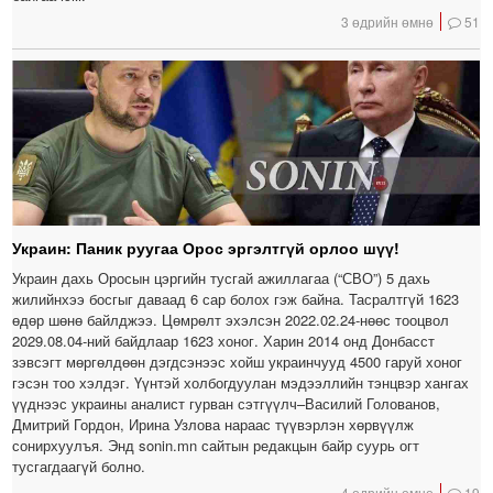
3 өдрийн өмнө
51
Украин: Паник руугаа Орос эргэлтгүй орлоо шүү!
Украин дахь Оросын цэргийн тусгай ажиллагаа (“СВО”) 5 дахь
жилийнхээ босгыг даваад 6 сар болох гэж байна. Тасралтгүй 1623
өдөр шөнө байлджээ. Цөмрөлт эхэлсэн 2022.02.24-нөөс тооцвол
2029.08.04-ний байдлаар 1623 хоног. Харин 2014 онд Донбасст
зэвсэгт мөргөлдөөн дэгдсэнээс хойш украинчууд 4500 гаруй хоног
гэсэн тоо хэлдэг. Үүнтэй холбогдуулан мэдээллийн тэнцвэр хангах
үүднээс украины аналист гурван сэтгүүлч–Василий Голованов,
Дмитрий Гордон, Ирина Узлова нараас түүвэрлэн хөрвүүлж
сонирхуулъя. Энд sonin.mn сайтын редакцын байр суурь огт
тусгагдаагүй болно.
4 өдрийн өмнө
19