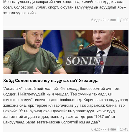
Монгол улсын Диаспорагийн чиг хандлага, хилийн чанад дахь хэл,
соёл, боловсрол, урлаг, спорт, оюутан залуучуудын асуудлыг ярьж
хэлэлцүүлэг хийв.
6 өдрийн өмнө
20
Хойд Солонгосоос юу нь дутах вэ? Украинд...
“Ажиглагч” нэртэй нийтлэлчийг би нэлээд боловсролтой хүн гэж
боддог. Нийтлэлүүдийг нь ч уншдаг. Тэр хуучны “ахмад”, би
шинэхэн “залуу” гишүүн л дээ, baabar.mn-д. Харин саяхан хадуураад
жинхэнэ ояа, орк төрхөө ил гаргачихав уу гэж харамсаж байна, тэр
нөхрийг. Уг нь буриад ахан дүүсийг нь улаантнууд, чекистүүд
хангалттай хядсан л даа, мань хүн сэтгэл дотроо “1937 он”-ыг
цайруулаад бараг зөвтгөчихсөн бололтой юм аа даа?
6 өдрийн өмнө
43