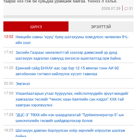
таарах нээ гэж би хувьдаа урамшиж байгаа. Үнэнээ л хэлье.
2026.07.29
31
ШИНЭ
ЭРЭЛТТЭЙ
12:02
Нөөцийн савны “нууц” буюу шатахууны хомсдлоос чөлөөлөх 9%-
ийн зээл
17:42
Засгийн Газраас хөнгөлөлттэй зээлээр дэмжсэний үр дүнд
шатахуун хадгалах савнууд эхнээсээ ашиглалтад орж байна
11:20
Ерөнхий сайд БНХАУ-аас сар бүр 12-15 мянган тонн АИ-92
автобензин тогтмол нийлүүлэх хүсэлт тавилаа
20:30
Эмгэнэл
17:59
Улаанбаатарын утааг бууруулах, нийслэлчүүдийн эрүүл мэндийг
хамгаалах төслийг “Чингис хаан баялгийн сан нэгдэл” ХХК-тай
хамтран хэрэгжүүлнэ
17:28
"ДЦС-3” ТӨХК-ийн нэн шаардлагатай “Турбингенератор-5”-ын
шинэчлэлийн төсвийг шийдвэрлэхээр болов
16:25
Шатахуун дамлан борлуулсан хоёр зөрчлийг илрүүлэн шалгаж
байна