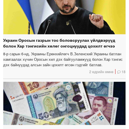
Украин Оросын газрын тос боловсруулах үйлдвэрүүд
болон Хар тэнгисийн хөлөг онгоцнуудад цохилт өгчээ
8-р сарын 6-нд, Украины Ерөнхийлөгч В.Зеленский Украины батлан ​​
хамгаалах хүчин Оросын хил дэх байгууламжууд болон Хар тэнгис
дэх байнуудад алсын зайн цохилт өгсөн гэдгийг батлав.
2 өдрийн өмнө
18