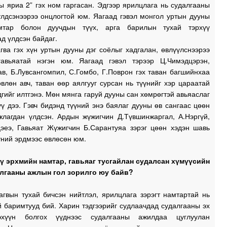
ы яриа 2” гэх ном гаргасан. Эдгээр ярилцлага нь судалгааны
үлдсэнээрээ онцлогтой юм. Яагаад гэвэл монгол уртын дууны
1
амтар болон дуучдын түүх, арга барилын тухай тэрхүү
д үлдсэн байдаг.
ва гэх хүн уртын дууны дэг соёлыг хадгалан, өвлүүлснээрээ
1
гавьяатай нэгэн юм. Яагаад гэвэл тэрээр Ц.Чимэдцэрэн,
в, Б.Лувсангомпил, С.Гомбо, Г.Поврон гэх таван багшийнхаа
влөн авч, таван өөр аялгууг сурсан нь түүнийг хэр цараатай
дгийг илтгэнэ. Мөн мянга гаруй дууны сан хөмрөгтэй авьяаслаг
ү дээ. Гэвч бидэнд түүний энэ баялаг дууны өв сангаас цөөн
жлагдан үлдсэн. Ардын жүжигчин Д.Түвшинжаргал, А.Нэргүй,
эеэ, Гавьяат Жүжигчин Б.Сарантуяа зэрэг цөөн хэдэн шавь
үний эрдмээс өвлөсөн юм.
үү эрхмийн намтар, гавьяаг тусгайлан судалсан хүмүүсийн
алгааны ажлын гол зорилго юу байв?
агвын тухай бичсэн нийтлэл, ярилцлага зэрэгт намтартай нь
 баримтууд бий. Харин тэдгээрийг судлаачдад судалгааны эх
гдэхүүн болгох үүднээс судалгааны ажилдаа цуглуулан