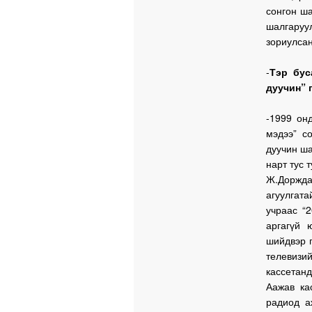
сонгон ша
шалгаруу
зориулса
-
Тэр бус
дуучин” 
-1999 он
мэдээ” с
дуучин ш
нарт тус 
Ж.Доржда
агуулгата
учраас “
аргагүй 
шийдвэр г
телевизи
кассетанд
Аажав ка
радиод а