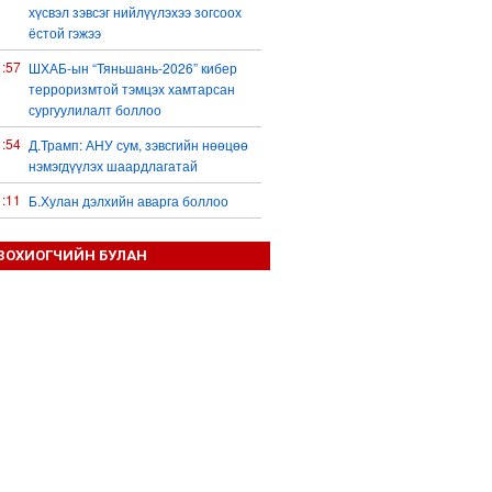
хүсвэл зэвсэг нийлүүлэхээ зогсоох
ёстой гэжээ
1:57
ШХАБ-ын “Тяньшань-2026” кибер
терроризмтой тэмцэх хамтарсан
сургуулилалт боллоо
1:54
Д.Трамп: АНУ сум, зэвсгийн нөөцөө
нэмэгдүүлэх шаардлагатай
1:11
Б.Хулан дэлхийн аварга боллоо
0:48
Ц.Сандаг-Очир: COP17 ба COP31
ЗОХИОГЧИЙН БУЛАН
хурлын уялдаа нь Риогийн гурван
конвенцын нэгдсэн хэрэгжилтийг
ахиулах чухал алхам болно
0:36
Украин Оросын газрын тос
боловсруулах үйлдвэрүүд болон Хар
тэнгисийн хөлөг онгоцнуудад цохилт
өгчээ
0:23
Долоодугаар сард 709,503 зөрчил
бүртгэгджээ
0:09
Б.Сэмжидмаа: Зөвшөөрлийн