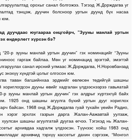
лгаруулалтад орохыг санал болгожээ. Тэгээд Ж.Дорждагва уг
лалтад тэнцэж, дуучин болсноор уртын дуунд бүх насаа
н юм.
ад дуучдаас юугаараа онцгойрч, “Зууны манлай уртын
гэх өндөрлөгт хүрсэн бэ?
д “20-р зууны манлай уртын дуучин” гэх номинацийг “Зууны
ониноос гаргаж байлаа. Мөн уг номинацид эрэгтэй, эмэгтэй
алгаруулах санал ирсний улмаас Ж.Дорждагва, Н.Норовбанзад
тус энэхүү хүндтэй цолыг олгосон юм.
гва таван багшийнхаа эрдмийг өвлөсөн төдийгүй шашны
й хориглогдсон дууны өвийг хадгалан үлдээснээрээ гавьяатай
20-р зууны манлай уртын дуучин” гэх алдрыг хүртэхгүй байх
юм. 1925 онд шашны агуулга бүхий уртын дууг хориглох
арч байсан. 1968 онд Ж.Дорждагва гуай тухайн үеийн Радио,
йн хэрэг эрхлэх газрын дарга Жалан-Аажавтай уулзаж,
 хуулсан шашны агуулгатай дуугаа өгчээ. Тэгэхэд нь Жалан-
ссетыг архивдаа хадгалж үлдээсэн. Түүнээс хойш 1983 онд
жилладаг архивчид тэрхүү кассетыг дахин сэргээж, “Монгол