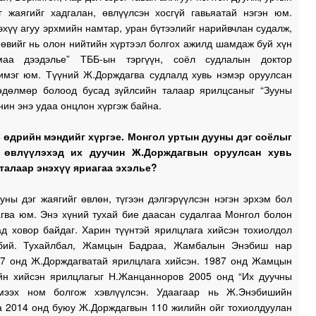
г жаягийг хадгалан, өвлүүлсэн хосгүй гавьяатай нэгэн юм.
эхүү агуу эрхмийн намтар, уран бүтээлийг нарийвчлан судалж,
өвийг нь олон нийтийн хүртээл болгох ажилд шамдаж буй хүн
0
маа дээдэлье” ТББ-ын тэргүүн, соёл судлалын доктор
0
имэг юм. Түүний Ж.Дорждагва судлалд хувь нэмэр оруулсан
өдөлмөр болоод бусад зүйлсийн талаар ярилцсаныг “Зууны
0
нин энэ удаа онцлон хүргэж байна.
э өдрийн мэндийг хүргэе. Монгол уртын дууны дэг соёлыг
1
, өвлүүлэхэд их дуучин Ж.Дорждагвын оруулсан хувь
талаар энэхүү яриагаа эхэлье?
1
уны дэг жаягийг өвлөн, түгээн дэлгэрүүлсэн нэгэн эрхэм бол
гва юм. Энэ хүний тухай бие даасан судалгаа Монгол болон
ад ховор байдаг. Харин түүнтэй ярилцлага хийсэн тохиолдол
1
 бий. Тухайлбал, Жамцын Бадраа, Жамбалын Энэбиш нар
87 онд Ж.Дорждагватай ярилцлага хийсэн. 1987 онд Жамцын
1
йн хийсэн ярилцлагыг Н.Жанцанноров 2005 онд “Их дуучны
мээх ном болгож хэвлүүлсэн. Удаагаар нь Ж.Энэбишийн
а 2014 онд буюу Ж.Дорждагвын 110 жилийн ойг тохиолдуулан
1