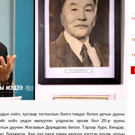
1
1
1
1
1
дын соёл, тусгаар тогтнолын бэлгэ тэмдэг болох уртын дууны
1
ийг хойч үедээ өвлүүлэн үлдээсэн эрхэм бол 20-р зууны
тын дуучин Жигзавын Дорждагва билээ. Тэрээр Хурх, Биндэр,
т, Боржигон, Хар дэл зэрэг таван аялгууг нэгтгэн дуулж, уртын
1