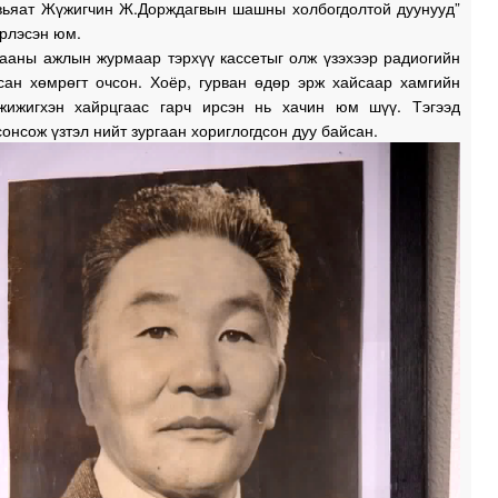
вьяат Жүжигчин Ж.Дорждагвын шашны холбогдолтой дуунууд”
эрлэсэн юм.
гааны ажлын журмаар тэрхүү кассетыг олж үзэхээр радиогийн
сан хөмрөгт очсон. Хоёр, гурван өдөр эрж хайсаар хамгийн
жижигхэн хайрцгаас гарч ирсэн нь хачин юм шүү. Тэгээд
сонсож үзтэл нийт зургаан хориглогдсон дуу байсан.