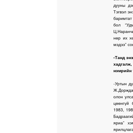
дууны дэ
Тэгвэл эн
баримтат 
бол “Уд
Ц.Наранч
нөр их х
мэдээ” со
-Танд эн
хадгалж
нэмрийн 
-Уртын ду
Ж.Доржда
олон улс
цөөнгүй
1983, 19
Бадрааги
яриа” хэ
ярилцлаг