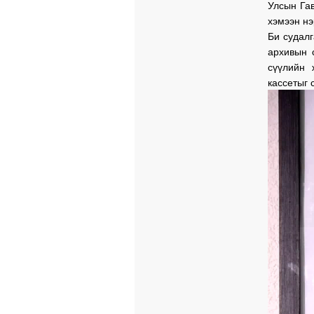
Улсын Га
хэмээн н
Би судал
архивын 
сүүлийн 
кассетыг 