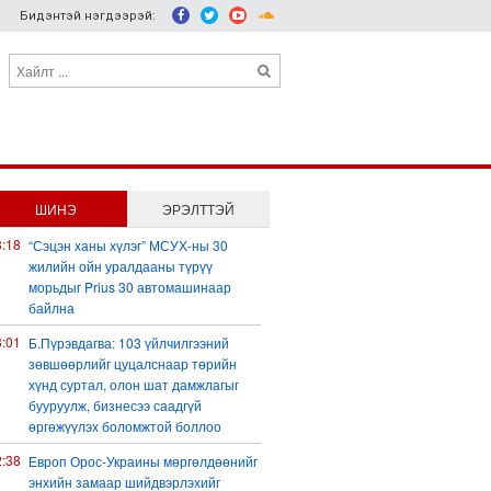
Бидэнтэй нэгдээрэй:
ШИНЭ
ЭРЭЛТТЭЙ
3:18
“Сэцэн ханы хүлэг” МСУХ-ны 30
жилийн ойн уралдааны түрүү
морьдыг Prius 30 автомашинаар
байлна
3:01
Б.Пүрэвдагва: 103 үйлчилгээний
зөвшөөрлийг цуцалснаар төрийн
хүнд суртал, олон шат дамжлагыг
бууруулж, бизнесээ саадгүй
өргөжүүлэх боломжтой боллоо
2:38
Европ Орос-Украины мөргөлдөөнийг
энхийн замаар шийдвэрлэхийг