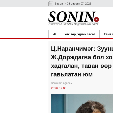
Баасан - 08 сарын 07, 2026
Улс төр, эдийн засаг
Гэмт 
Ц.Наранчимэг: Зуун
Ж.Дорждагва бол хо
хадгалан, таван өөр
гавьяатан юм
Sonin.mn agency
2026.07.03