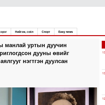
хэрэг
Нийгэм, соёл
Спорт
Easy news
ы манлай уртын дуучин
риглогдсон дууны өвийг
1
 аялгууг нэгтгэн дуулсан
1
1