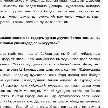
н. Нөгөөтээгүүр уг судалгаа соёлын өвийг хадгалан үлдээхэд
вь нэмэртэй гэж бодож байна. Докторын судалгааны ажилдаа
амтар, түүхийг аль болох бүгдийг нь багтаах гэж хичээсэн.
гвын уртын дууны дэг сургуулийг яаж өвлөн үлдэх вэ гэдэг
далгааны ажлын хамгийн чухал зорилго юм.
авьяас хэзээнээс тодорч, уртын дуучин болох замнал нь
г манай уншигчдад сонирхуулаач?
агва гуайг есөн настай байхад ээж нь Онгийн хийдэд лам
 дагуулж явсан. Гэвч аав Жигзав нь хүүгийнхээ цээл сайхан
нзаарч, “Миний хүү дуучин болох юм байна” гэжээ. Ингээд анх
рдын дуучин Ц.Чимэдцэрэнд шавь оруулсан юм. Ж.Дорждагва
а найр, наадамд дуулахаар явах бүрд дагаад явж байдаг
ам хүү байв. Тэгээд түүнийг Онгийн хийдээс Их Хүрээнд ирж
тай зэрэгцэн сүм хийдүүдийг нурааж, лам нарын хувьд хүнд
осон юм. Ах Ж.Жигмэд нь “Миний дүү одоо энгийн хүн болох
” гэжээ. Ингээд тэрээр ламын шар орхимжоосоо салж, ноос
ил хийж эхэлсэн юм. Дараагаар нь хэвлэх үйлдвэрт ажиллаж
эг сурсан. Удалгүй ах нь түүнд Улсын төв театрт очиж, дуучны