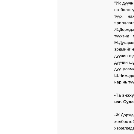
“Их дуучн
өв болж 
түүх, н
ярилцлага
Ж.Дорждаг
түүхэнд 
М.Дугаржа
эрдмийг ө
дуучин гэ
дуучин шү
дуу улам
Ш.Чимэдц
нар нь тү
-Та энэх
нэг. Суд
-Ж.Доржд
холбоотой
хэрэглэ