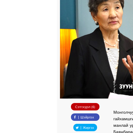
Сэтгэгдэл (6)
Монголчуу
Шэйрлэх
гайхамшг
манлай ур
Жиргэх
Баянбараа