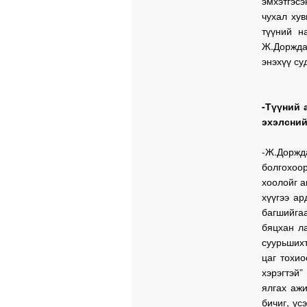
эмхэтгэсэ
чухал ху
түүний н
Ж.Доржда
энэхүү су
-Түүний 
эхэлсний
-Ж.Доржд
болгохоор
хоолойг а
хүүгээ а
багшийга
бяцхан л
суурьших
цаг тохи
хэрэгтэй
ялгах аж
бичиг, үс