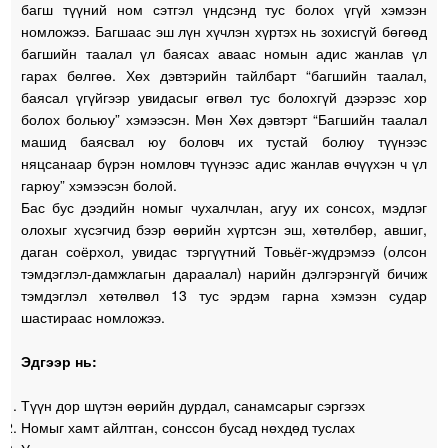
багш түүний ном сэтгэл үндсэнд тус болох үгүй хэмээн
номложээ. Багшаас эш лүн хүчлэн хүртэх нь зохисгүй бөгөөд
багшийн таалал үл баясах аваас номын адис жанлав үл
гарах бөлгөө. Хөх дэвтэрийн тайлбарт “багшийн таалал,
баясал үгүйгээр увидасыг өгвөл тус болохгүй дээрээс хор
болох больюу” хэмээсэн. Мөн Хөх дэвтэрт “Багшийн таалал
машид баясвал юу боловч их тустай болюу түүнээс
няцсанаар бүрэн номловч түүнээс адис жанлав өчүүхэн ч үл
гарюу” хэмээсэн болой.
Бас бус дээдийн номыг чухалчлан, агуу их сонсох, мэдлэг
олохыг хүсэгчид бээр өөрийн хүртсэн эш, хөтөлбөр, авшиг,
даган соёрхол, увидас тэргүүтний Товьёг-жүдрэмээ (олсон
тэмдэглэл-дамжлагын дараалал) нарийн дэлгэрэнгүй бичиж
тэмдэглэл хөтөлвөл 13 тус эрдэм гарна хэмээн судар
шастираас номложээ.
Эдгээр нь:
Түүн дор шүтэн өөрийн дурдал, санамсарыг сэргээх
Номыг хамт айлтган, сонссон бусад нөхдөд туслах