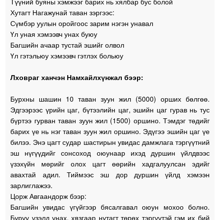
Түүний буяны хэмжээг барих нь хялбар бус болой
Хутагт Нагажунай таван зэргээс:
Сүмбэр уулын оройгоос зарим нэгэн унавал
Үл уная хэмээвч унах буюу
Багшийн ачаар тустай эшийг олвол
Үл гэтэльюу хэмээвч гэтлэх больюу
Лховраг ханчэн Намхайлхүнжал бээр:
Бурхны шашин 10 таван зуун жил (5000) орших бөлгөө.
Эдгээрээс үрийн цаг, бүтээлийн цаг, эшийн цаг гурав нь тус
бүртээ гурван таван зуун жил (1500) оршино. Тэмдэг төдийг
барих үе нь нэг таван зуун жил оршино. Эдүгээ эшийн цаг үе
билээ. Энэ цагт судар шастирын увидас дамжлага тэргүүтний
эш нүгүүдийг сонсоход оюунаар ихэд дуршин үйлдвээс
үзэхүйн мөрийг олох цагт өөрийн хадгалуулсан эдийг
авахтай адил. Тиймээс эш дор дуршин үйлд хэмээн
зарлиглажээ.
Цорж Авгаандорж бээр:
Багшийн увидас үгүйгээр бясалгавал оюун мохоо болно.
Буруу үзэлд унах, хязгаар нутагт төрөх тэргүүтэй гэм их бий