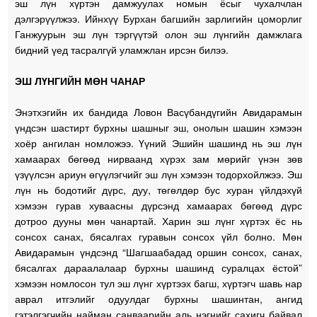
эш лүн хүртэн дамжуулах номын ёсыг чухалчлан
дэлгэрүүлжээ. Ийнхүү Бурхан багшийн зарлигийн цоморлиг
Ганжуурын эш лүн тэргүүтэй олон эш лүнгийн дамжлага
бидний үед тасралгүй уламжлан ирсэн билээ.
ЭШ ЛҮНГИЙН МӨН ЧАНАР
Энэтхэгийн их бандида Ловон Васүбандүгийн Авидарамын
үндсэн шастирт бурхны шашныг эш, онолын шашин хэмээн
хоёр ангилан номложээ. Үүний Эшийн шашинд нь эш лүн
хамаарах бөгөөд нирваанд хүрэх зам мөрийг үнэн зөв
үзүүлсэн ариун өгүүлэгчийг эш лүн хэмээн тодорхойлжээ. Эш
лүн нь бодотийг дүрс, дуу, төгөлдөр бус хуран үйлдэхүй
хэмээн гурав хуваасны дүрсэнд хамаарах бөгөөд дүрс
дотроо дууны мөн чанартай. Харин эш лүнг хүртэх ёс нь
сонсох санах, бясалгах гуравын сонсох үйл болно. Мөн
Авидарамын үндсэнд “Шагшаабадад оршин сонсох, санах,
бясалгах дараалалаар бурхны шашинд суралцах ёстой”
хэмээн номлосон тул эш лүнг хүртээх багш, хүртэгч шавь нар
аврал итгэлийг одуулдаг бурхны шашинтан, ангид
гэтэлгэгчийн найман санваарийн аль нэгнийг сахигч байвал