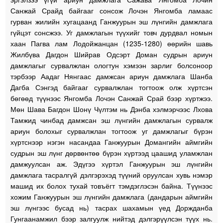
Санжай Срайд байгааг сонсож Лочэн Янгомба ламаас
гурван жилийн хугацаанд Ганжуурын эш лүнгийн дамжлага
гүйцэт сонсжээ. Уг дамжлагын түүхийг товч дурдвал номын
хаан Пагва лам Лодойжанцан (1235-1280) өөрийн шавь
Жилбүва Дагдон Шийрав Одсэрт Доман судрын ариун
дамжлагыг сурвалжлан ологтун хэмээн зарлиг болсоноор
тэрбээр Аадаг Нянгаас дамжсан ариун дамжлага Шанба
Дагба Сэнгэд байгааг сурвалжлан тогтоож олж хүртсэн
бөгөөд түүнээс Янгомба Лочэн Санжай Срай бээр хүртжээ.
Мөн Шава Багдон Шонү Чүлтэм нь Дэнба хэлмэрчээс Лхова
Тамжид чинбад дамжсан эш лүнгийн дамжлагын сурвалж
ариун болохыг сурвалжлан тогтоож уг дамжлагыг бүрэн
хүртснээр нэгэн насандаа Ганжуурын Домангийн аймгийн
судрын эш лүнг дөрвөнтөө бүрэн хүртээд цаашид уламжлан
дамжуулсан аж. Эдүгээ хүртэл Ганжуурын эш лүнгийн
дамжлага тасралгүй дэлгэрэхэд түүний оруулсан хувь нэмэр
машид их болох тухай товъёгт тэмдэглэсэн байна. Түүнээс
хожим Ганжуурын эш лүнгийн дамжлага (дандарын аймгийн
эш лүнгээс бусад нь) тасрах шахамын үед Доржданба
Гунгаанамжил бээр залгуулж нийтэд дэлгэрүүлсэн түүх нь.