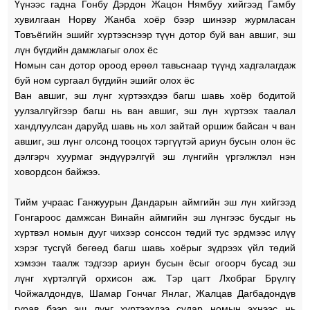
Үүнээс гадна Гонбу Дэрдон Жацон Нямбуу хийгээд Гамбу
хувилгаан Норву Жанба хоёр бээр шинээр журмласан
Товъёгийн эшийг хүртээснээр түүн дотор буй ван авшиг, эш
лүн бүгдийн дамжлагыг олох ёс
Номын сан дотор ороод ерөөл тавьснаар түүнд хадгалагдаж
буй ном сургаал бүгдийн эшийг олох ёс
Ван авшиг, эш лүнг хүртээхдээ багш шавь хоёр бодитой
уулзалгүйгээр багш нь ван авшиг, эш лүн хүртээх таалал
хандлуулсан даруйд шавь нь хол зайтай оршиж байсан ч ван
авшиг, эш лүнг олсонд тооцох тэргүүтэй ариун бусын олон ёс
дэлгэрч хуурмаг эндүүрэлгүй эш лүнгийн үргэлжлэл нэн
ховордсон байжээ.
Тийм учраас Ганжуурын Дандарын аймгийн эш лүн хийгээд
Гонгароос дамжсан Винайн аймгийн эш лүнгээс бусдыг нь
хүртвэл номын дууг чихээр сонссон төдий тус эрдмээс илүү
хэрэг тусгүй бөгөөд багш шавь хоёрыг зүдрээх үйл төдий
хэмээн таалж тэдгээр ариун бусын ёсыг огоорч бусад эш
лүнг хүртэлгүй орхисон аж. Тэр цагт Лхобраг Брүлгү
Чойжалдондүв, Шамар Гончаг Янлаг, Жалцав Дагбадондүв
гурав бээр эш лүнг хүртээхдээ судар номын эхнээс нь