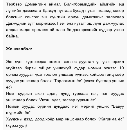
Тэрбээр Домангийн аймаг, Билигбрамидийн аймгийн эш
лүнгийн дамжлага Дагжүд нутгаас бусад нутагт машид ховор
болсныг сонсож эш лүнгийн ариун дамжлагыг залахаар
Дагжүдийн зүгт морилжээ. Гэвч энэ нутагт эш лүнг дамжуулах
алдаа мадаг эргэлзээтэй олон ёс дэлгэрсэнийг нүдээр үзсэн
байна.
Жишээлбэл:
Эш лүнг хүртээхдээ номын эхнээс дуустал үг үсэг орхил
үгүйгээр бүрэн гүйцэт уншихгүй судар номын эхнээс 10
орчим хуудсыг үсэг тоолон уншаад түүнээс хойшоо ганц хоёр
хуудас уншснаар болох “Торлогмын ёс” (хэсэг бусгаар унших
ёс)
Ном судрын эхэн адаг, дунд гурваас нэг, нэг хуудас
уншснаар болох “Эхэн, адаг, засвар гурвын ёс”
Номын хуудас бүрийн дундаас нэг мөрийг унших “Бавуу
шүрмийн ёс”
Хуудсны дээд, доод хоёр мөр уншснаар болох “Жагрима ёс”
(хүрээ уул)