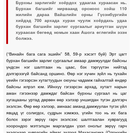
Бурхны зарлигийг хоёрдох удаагаа хураасан нь.
Бурхан багшийг нирваанд орсноос хойш 110
жилийн дараа Вайшлийн орны Гүсэнбүргийн
хийдэд 700 архада хуран чуулж хоёрдахь удаа
бурхан багшийн зарлиг сургаалыг ариутган шүүн
хураасан бөгөөд номын хаан Ашога өглөгийн эзэн
болжээ.
(“Винайн бага сага эшийн” 58, 59-р хэсэгт буй) Эрт цагт
бурхан багшийн зарлиг сургаалыг амаар дамжуулдаг байсны
үндсэн нэг шалтгаан нь цаас, бэх тэргүүтэн нийтэд
дэлгэрээгүй байсанд оршино. Өөр нэг хүчин зүйл нь тухайн
үеийн гэгээрсэн хутагтуудын оюуны чадамж гайхалтай өндөр
байсны илрэл юм. Ийнхүү гэгээрсэн архад, хутагт нарын
аман гэгээнээр дамждаг байсан бурхны сургаал нь цаг
хугацааны уртад дөрвөн өөр хэлээр уншигдан түгэн дэлгэрч
эхэлсэн. Өөр өөр хэлээр, амнаас аманд дамжуулан түгэх үйл
явцад үг солигдох, судрын хэмжээ, үгийн тоо нь их бага
болох зэрэг зөрүү гарч эхэлсээс шалтгаалан хуврагууд
хоорондоо мэтгэлцэн маргалдан үзэл онолыг зөрүү гарч
эхэлснээр хуврагийн аймаг эхлээд Махасангика (Олонхийн