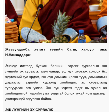
Жэвзүндамба хутагт төвийн багш, хансүр гавж
Н.Нанзаддорж
Энэхүү илтгэлд бурхан багшийн зарлиг сургаалын эш
лүнгийн эх сурвалж, мөн чанар, эш лүн хүртээх сонсох ёс,
хүртсэний тус эрдэм, эш лүн дамжиж ирсэн түүх, дамжлагын
дараалал зэргийн хүрээнд холбогдох эх сурвалжид
тулгуурлан авч үзлээ. Эш лүн хүртэх гэдэг нь чухал ач
холбогдолтой, нарийн утга учиртай болох тухай ном шастирт
дэлгэрэнгүй өгүүлсэн байна.
ЭШ ЛҮНГИЙН ЭХ СУРВАЛЖ