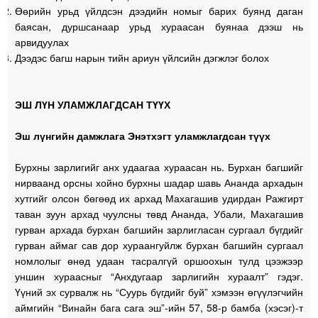
Өөрийн урьд үйлдсэн дээдийн номыг барих буянд даган
баясан, дуршсанаар урьд хураасан буянаа дээш нь
арвидуулах
Дээдэс багш нарын тийн ариун үйлсийн дэгжлэг болох
ЭШ ЛҮН УЛАМЖЛАГДСАН ТҮҮХ
Эш лүнгийн дамжлага Энэтхэгт уламжлагдсан түүх
Бурхны зарлигийг анх удаагаа хураасан нь. Бурхан багшийг
нирваанд орсны хойно бурхны шадар шавь Ананда архадын
хутгийг олсон бөгөөд их архад Махагашив удирдан Ражгирт
таван зуун архад чуулсны төвд Ананда, Убали, Махагашив
гурван архада бурхан багшийн зарлигласан сургаал бүгдийг
гурван аймаг сав дор хураангуйлж бурхан багшийн сургаал
номлолыг өнөд удаан тасралгүй оршоохын тулд цээжээр
уншин хураасныг “Анхдугаар зарлигийн хураалт” гэдэг.
Үүний эх сурвалж нь “Суурь бүгдийг буй” хэмээн өгүүлэгчийн
аймгийн “Винайн бага сага эш”-ийн 57, 58-р бамба (хэсэг)-т