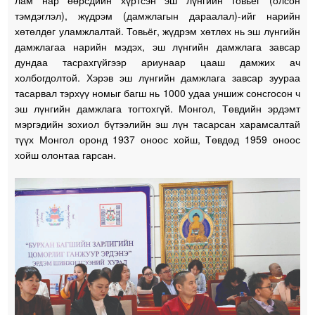
лам нар өөрсдийн хүртсэн эш лүнгийн товьёг (олсон
тэмдэглэл), жүдрэм (дамжлагын дараалал)-ийг нарийн
хөтөлдөг уламжлалтай. Товьёг, жүдрэм хөтлөх нь эш лүнгийн
дамжлагаа нарийн мэдэх, эш лүнгийн дамжлага завсар
дундаа тасрахгүйгээр ариунаар цааш дамжих ач
холбогдолтой. Хэрэв эш лүнгийн дамжлага завсар зуураа
тасарвал тэрхүү номыг багш нь 1000 удаа уншиж сонсгосон ч
эш лүнгийн дамжлага тогтохгүй. Монгол, Төвдийн эрдэмт
мэргэдийн зохиол бүтээлийн эш лүн тасарсан харамсалтай
түүх Монгол оронд 1937 оноос хойш, Төвдөд 1959 оноос
хойш олонтаа гарсан.