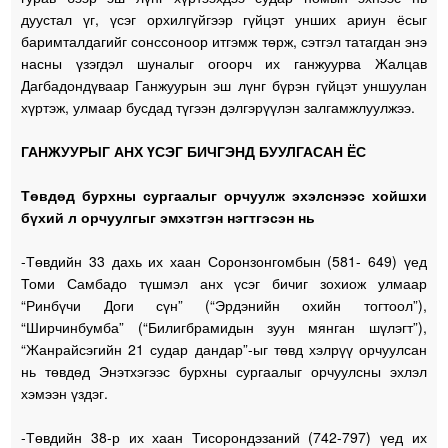
дуустал үг, үсэг орхилгүйгээр гүйцэт унших ариун ёсыг
баримталдагийг сонссоноор итгэмж төрж, сэтгэл татагдан энэ
насны үзэгдэл шуналыг огоорч их ганжуурва Жалцав
Дагбадондүваар Ганжуурын эш лүнг бүрэн гүйцэт уншуулан
хүртэж, улмаар бусдад түгээн дэлгэрүүлэн залгамжлуулжээ.
ГАНЖУУРЫГ АНХ ҮСЭГ БИЧГЭНД БУУЛГАСАН ЁС
Төвдөд бурхны сургаалыг орчуулж эхэлснээс хойшхи
бүхий л орчуулгыг эмхэтгэн нэгтгэсэн нь
-Төвдийн 33 дахь их хаан Соронзонгомбын (581- 649) үед
Томи Самбадо түшмэл анх үсэг бичиг зохиож улмаар
“Ринбүчи Доги сүн” (“Эрдэнийн охийн тогтоол”),
“Ширчинбумба” (“Билигбрамидын зуун мянган шүлэгт”),
“Жанрайсэгийн 21 судар дандар”-ыг төвд хэлрүү орчуулсан
нь төвдөд Энэтхэгээс бурхны сургаалыг орчуулсны эхлэл
хэмээн үздэг.
-Төвдийн 38-р их хаан Тисорондэзаний (742-797) үед их