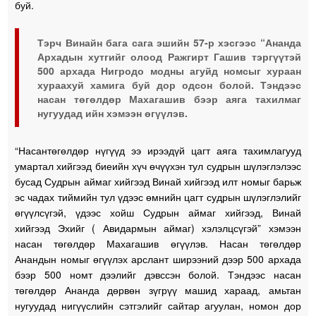
буй.
Тэрч Винайн бага сага эшийн 57-р хэсгээс “Ананда
Архадын хутгийг олоод Ражгирт Гашив тэргүүтэй
500 архада Нигродо модны агуйд номсыг хураан
хураахуй хамига буй дор одсон болой. Тэндээс
насан төгөлдөр Махагашив бээр аяга тахилмаг
нугуудад ийн хэмээн өгүүлэв.
“Насантөгөлдөр нүгүүд ээ ирээдүй цагт аяга тахимлагууд
умартал хийгээд биеийн хүч өчүүхэн тул судрын шүлэглэлээс
бусад Судрын аймаг хийгээд Винай хийгээд илт номыг барьж
эс чадах тиймийн тул үдээс өмнийн цагт судрын шүлэглэлийг
өгүүлсүгэй, үдээс хойш Судрын аймаг хийгээд, Винай
хийгээд Эхийг ( Авидармын аймаг) хэлэлцсүгэй” хэмээн
насан төгөлдөр Махагашив өгүүлэв. Насан төгөлдөр
Анандын номыг өгүүлэх арслант ширээний дээр 500 архада
бээр 500 номт дээлийг дэвссэн болой. Тэндээс насан
төгөлдөр Ананда дөрвөн зүгрүү машид хараад, амьтан
нугуудад нигүүслийн сэтгэлийг сайтар агуулан, номон дор