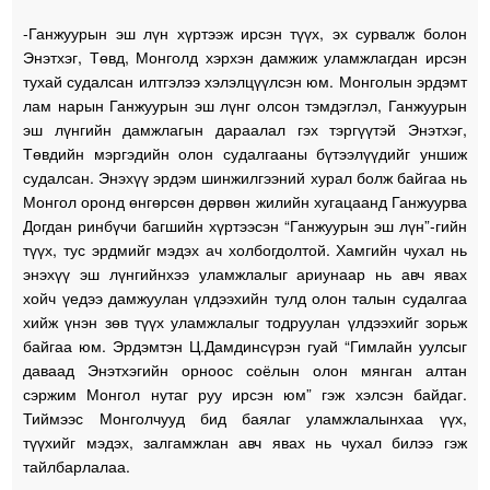
-Ганжуурын эш лүн хүртээж ирсэн түүх, эх сурвалж болон
Энэтхэг, Төвд, Монголд хэрхэн дамжиж уламжлагдан ирсэн
тухай судалсан илтгэлээ хэлэлцүүлсэн юм. Монголын эрдэмт
лам нарын Ганжуурын эш лүнг олсон тэмдэглэл, Ганжуурын
эш лүнгийн дамжлагын дараалал гэх тэргүүтэй Энэтхэг,
Төвдийн мэргэдийн олон судалгааны бүтээлүүдийг уншиж
судалсан. Энэхүү эрдэм шинжилгээний хурал болж байгаа нь
Монгол оронд өнгөрсөн дөрвөн жилийн хугацаанд Ганжуурва
Догдан ринбүчи багшийн хүртээсэн “Ганжуурын эш лүн”-гийн
түүх, тус эрдмийг мэдэх ач холбогдолтой. Хамгийн чухал нь
энэхүү эш лүнгийнхээ уламжлалыг ариунаар нь авч явах
хойч үедээ дамжуулан үлдээхийн тулд олон талын судалгаа
хийж үнэн зөв түүх уламжлалыг тодруулан үлдээхийг зорьж
байгаа юм. Эрдэмтэн Ц.Дамдинсүрэн гуай “Гимлайн уулсыг
даваад Энэтхэгийн орноос соёлын олон мянган алтан
сэржим Монгол нутаг руу ирсэн юм” гэж хэлсэн байдаг.
Тиймээс Монголчууд бид баялаг уламжлалынхаа үүх,
түүхийг мэдэх, залгамжлан авч явах нь чухал билээ гэж
тайлбарлалаа.