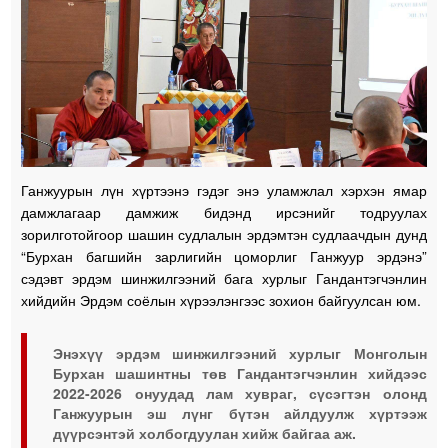
Ганжуурын лүн хүртээнэ гэдэг энэ уламжлал хэрхэн ямар
дамжлагаар дамжиж бидэнд ирсэнийг тодруулах
зорилготойгоор шашин судлалын эрдэмтэн судлаачдын дунд
“Бурхан багшийн зарлигийн цоморлиг Ганжуур эрдэнэ”
сэдэвт эрдэм шинжилгээний бага хурлыг Гандантэгчэнлин
хийдийн Эрдэм соёлын хүрээлэнгээс зохион байгуулсан юм.
Энэхүү эрдэм шинжилгээний хурлыг Монголын
Бурхан шашинтны төв Гандантэгчэнлин хийдээс
2022-2026 онуудад лам хувраг, сүсэгтэн олонд
Ганжуурын эш лүнг бүтэн айлдуулж хүртээж
дүүрсэнтэй холбогдуулан хийж байгаа аж.