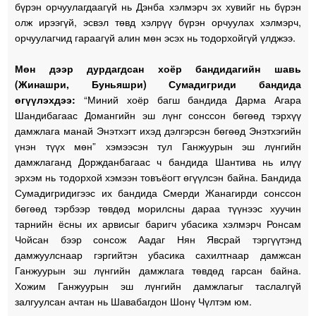
бүрэн орчуулагдаагүй нь Дэнба хэлмэрч эх хувийг нь бүрэн
олж ирээгүй, эсвэл төвд хэлрүү бүрэн орчуулах хэлмэрч,
орчуулагчид гараагүй алин мөн эсэх нь тодорхойгүй үлджээ.
Мөн дээр дурдагдсан хоёр бандидагийн шавь
(Жинашри, Буньяшри) Сумадигриди бандида
өгүүлэхдээ:
“Миний хоёр багш бандида Дарма Агара
Шандибагаас Домангийн эш лүнг сонссон бөгөөд тэрхүү
дамжлага манай Энэтхэгт ихэд дэлгэрсэн бөгөөд Энэтхэгийн
үнэн түүх мөн” хэмээсэн тул Ганжуурын эш лүнгийн
дамжлаганд Доржданбагаас ч бандида Шантива нь илүү
эрхэм нь тодорхой хэмээн товъёогт өгүүлсэн байна. Бандида
Сумадигридигээс их бандида Смерди Жанагирди сонссон
бөгөөд тэрбээр төвдөд морилсны дараа түүнээс хуучин
тарнийн ёсны их арвисыг баригч убасика хэлмэрч Ронсам
Чойсан бээр сонсож Аадаг Нян Явсрай тэргүүтэнд
дамжуулснаар гэргийтэн убасика сахилтнаар дамжсан
Ганжуурын эш лүнгийн дамжлага төвдөд гарсан байна.
Хожим Ганжуурын эш лүнгийн дамжлагыг таслалгүй
залгуулсан ачтан нь Шавабагдон Шонү Чүлтэм юм.