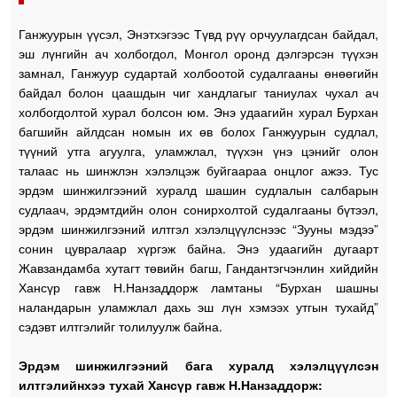
Ганжуурын үүсэл, Энэтхэгээс Түвд рүү орчуулагдсан байдал,
эш лүнгийн ач холбогдол, Монгол оронд дэлгэрсэн түүхэн
замнал, Ганжуур судартай холбоотой судалгааны өнөөгийн
байдал болон цаашдын чиг хандлагыг таниулах чухал ач
холбогдолтой хурал болсон юм. Энэ удаагийн хурал Бурхан
багшийн айлдсан номын их өв болох Ганжуурын судлал,
түүний утга агуулга, уламжлал, түүхэн үнэ цэнийг олон
талаас нь шинжлэн хэлэлцэж буйгаараа онцлог ажээ. Тус
эрдэм шинжилгээний хуралд шашин судлалын салбарын
судлаач, эрдэмтдийн олон сонирхолтой судалгааны бүтээл,
эрдэм шинжилгээний илтгэл хэлэлцүүлснээс “Зууны мэдээ”
сонин цувралаар хүргэж байна. Энэ удаагийн дугаарт
Жавзандамба хутагт төвийн багш, Гандантэгчэнлин хийдийн
Хансүр гавж Н.Нанзаддорж ламтаны “Бурхан шашны
наландарын уламжлал дахь эш лүн хэмээх утгын тухайд”
сэдэвт илтгэлийг толилуулж байна.
Эрдэм шинжилгээний бага хуралд хэлэлцүүлсэн
илтгэлийнхээ тухай Хансүр гавж Н.Нанзаддорж: