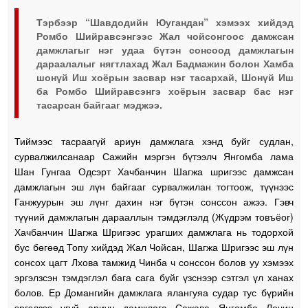
Тэрбээр “Шавдодийн Юугандан” хэмээх хийдэд
Ромбо Шийравсэнгээс Жал чойсонгоос дамжсан
дамжлагыг нэг удаа бүтэн сонсоод дамжлагын
дараалалыг нягтлахад Жал Бадмажин болон Хамба
шонүй Иш хоёрын засвар нэг тасархай, Шонүй Иш
ба Ромбо Шийравсэнгэ хоёрын засвар бас нэг
тасарсан байгааг мэджээ.
Тиймээс тасраагүй ариун дамжлага хэнд буйг судлан,
сурвалжилсанаар Сажийн мэргэн бүтээлч Янгомба лама
Шан Гунгаа Одсэрт Хачбанчин Шагжа шригээс дамжсан
дамжлагын эш лүн байгааг сурвалжилан тогтоож, түүнээс
Ганжуурын эш лүнг дахин нэг бүтэн сонссон ажээ. Гэвч
түүний дамжлагын дарааллын тэмдэглэлд (Жүдрэм товъёог)
Хачбанчин Шагжа Шригээс урагших дамжлага нь тодорхой
бус бөгөөд Топу хийдэд Жал Чойсан, Шагжа Шригээс эш лүн
сонсох цагт Лхова тамжид Чинба ч сонссон болов уу хэмээх
эргэлзсэн тэмдэглэл бага сага буйг үзснээр сэтгэл үл ханах
болов. Ер Домангийн дамжлага ялангуяа судар тус бүрийн
эргэлзээ үгүй ариун дамжлага Сажава Янгомба Лочин