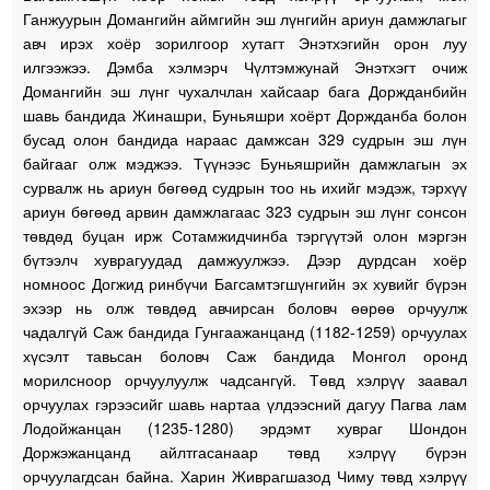
Ганжуурын Домангийн аймгийн эш лүнгийн ариун дамжлагыг
авч ирэх хоёр зорилгоор хутагт Энэтхэгийн орон луу
илгээжээ. Дэмба хэлмэрч Чүлтэмжунай Энэтхэгт очиж
Домангийн эш лүнг чухалчлан хайсаар бага Доржданбийн
шавь бандида Жинашри, Буньяшри хоёрт Доржданба болон
бусад олон бандида нараас дамжсан 329 судрын эш лүн
байгааг олж мэджээ. Түүнээс Буньяшрийн дамжлагын эх
сурвалж нь ариун бөгөөд судрын тоо нь ихийг мэдэж, тэрхүү
ариун бөгөөд арвин дамжлагаас 323 судрын эш лүнг сонсон
төвдөд буцан ирж Сотамжидчинба тэргүүтэй олон мэргэн
бүтээлч хуврагуудад дамжуулжээ. Дээр дурдсан хоёр
номноос Догжид ринбүчи Багсамтэгшүнгийн эх хувийг бүрэн
эхээр нь олж төвдөд авчирсан боловч өөрөө орчуулж
чадалгүй Саж бандида Гунгаажанцанд (1182-1259) орчуулах
хүсэлт тавьсан боловч Саж бандида Монгол оронд
морилсноор орчуулуулж чадсангүй. Төвд хэлрүү заавал
орчуулах гэрээсийг шавь нартаа үлдээсний дагуу Пагва лам
Лодойжанцан (1235-1280) эрдэмт хувраг Шондон
Доржэжанцанд айлтгасанаар төвд хэлрүү бүрэн
орчуулагдсан байна. Харин Живрагшазод Чиму төвд хэлрүү