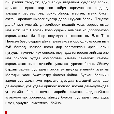
бишрэлийг төрүүлж, адил ариун явдалтны хүндлэлд зорин,
арслант ширээг нар зөв тойрч тэргүүнээрээ сөгдөөд,
ахмадын зэргээр хир зохистойгоор мөргөн, мөнх бусыг
сэтгэн, арслант ширээг сүрээр даран суусан болой. Тэндээс
далай мэт гүнзгий, үл хэлбэрэх нөхдийг үзэж, хэрвээ ямар
мэт Ялж Төгс Нөгчсөн бээр судрын аймгийг хоцроолгүйгээр
зарлигласныг би бээр оюундаа тогтоосон нь Ялж Төгс
Нөгчсөн бээр судрын аймаг алин лусын оронд номлосон нь ч
буй бөгөөд нэгнээс нэгэн дор залгамжлан ирсэн алин
нугуудыг түүнчлэнхүү сонсон, оюундаа тогтоосон хийгээд энэ
мэт сонссон бүгдээ номлосугай хэмээн санамуй” хэмээн
зарлигласан нь эш лүнгийн чухал эх сурвалж билээ. Ийнхүү
бурхны зарлиг сургаалыг эмхэтгэн шүүхэд өглөгийн эзэн нь
Магадын хаан Ажатшатру болсон байна. Бурхан багшийн
зарлиг сургаалыг хүн төрөлхтөнд алдаа магадгүй ариунаар
дамжуулах, урт удаан оршоох нэгнээс нэгэнд дамжуулахдаа
үг үсгийн болон шүлэг мөрийн хэмжээг алдаагүйгээр
уламжлуулах зорилгоор ийнхүү бурхны сургаалыг анх удаа
шүүн, ариутган эмхэтгэсэн байна.