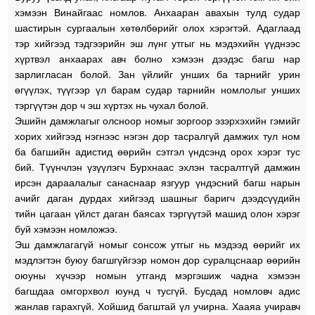
хэмээн Винайгаас номлов. Анхааран авахын тулд судар
шастирын сургаалын хөтөлбөрийг олох хэрэгтэй. Адаглаад
тэр хийгээд тэдгээрийн эш лүнг утгыг нь мэдэхийн үүднээс
хүртвэл анхаарах авч болно хэмээн дээдэс багш нар
зарлигласан болой. Зан үйлийг унших ба тарнийг урин
өгүүлэх, түүгээр үл барам судар тарнийн номлолыг унших
тэргүүтэн дор ч эш хүртэх нь чухал болой.
Эшийн дамжлагыг олсноор номыг зоргоор эзэрхэхийн гэмийг
хорих хийгээд нэгнээс нэгэн дор тасралгүй дамжих тул ном
ба багшийн адистид өөрийн сэтгэл үндсэнд орох хэрэг тус
бий. Түүнчлэн үзүүлэгч Бурхнаас эхлэн тасралтгүй дамжин
ирсэн дараалалыг санаснаар язгуур үндэсний багш нарын
ачийг даган дурдах хийгээд шашныг баригч дээдсүүдийн
тийн цагаан үйлст даган баясах тэргүүтэй машид олон хэрэг
буй хэмээн номложээ.
Эш дамжлагагүй номыг сонсож утгыг нь мэдээд өөрийг их
мэдлэгтэн буюу багшгүйгээр номон дор суралцснаар өөрийн
оюуны хүчээр номын утганд мэргэшиж чадна хэмээн
багшдаа омгорхвол юунд ч тусгүй. Бусдад номловч адис
жанлав гарахгүй. Хойшид багштай үл учирна. Хааяа учиравч