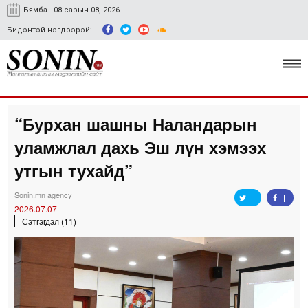
Бямба - 08 сарын 08, 2026
Бидэнтэй нэгдээрэй:
“Бурхан шашны Наландарын
Улс төр, эдийн засаг
уламжлал дахь Эш лүн хэмээх
Гэмт хэрэг
утгын тухайд”
Нийгэм, соёл
Sonin.mn agency
2026.07.07
Спорт
Сэтгэгдэл (11)
Easy news