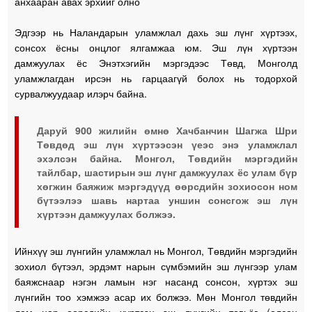
анхааран авах эрхийг олно
Эдгээр нь Наландарын уламжлал дахь эш лүнг хүртээх,
сонсох ёсны онцлог ялгамжаа юм. Эш лүн хүртээн
дамжуулах ёс Энэтхэгийн мэргэдээс Төвд, Монголд
уламжлагдан ирсэн нь гарцаагүй болох нь тодорхой
сурвалжуудаар илэрч байна.
Даруй 900 жилийн өмнө Хачбанчин Шагжа Шри
Төвдөд эш лүн хүртээсэн үеэс энэ уламжлал
эхэлсэн байна. Монгол, Төвдийн мэргэдийн
тайлбар, шастирын эш лүнг дамжуулах ёс улам бүр
хөгжин баяжиж мэргэдүүд өөрсдийн зохиосон ном
бүтээлээ шавь нартаа уншин сонсгож эш лүн
хүртээн дамжуулах болжээ.
Ийнхүү эш лүнгийн уламжлал нь Монгол, Төвдийн мэргэдийн
зохиол бүтээл, эрдэмт нарын сүмбэмийн эш лүнгээр улам
баяжснаар нэгэн ламын нэг насанд сонсон, хүртэх эш
лүнгийн тоо хэмжээ асар их болжээ. Мөн Монгол төвдийн