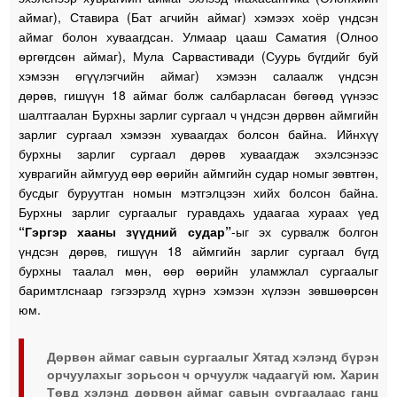
аймаг), Ставира (Бат агчийн аймаг) хэмээх хоёр үндсэн
аймаг болон хуваагдсан. Улмаар цааш Саматия (Олноо
өргөгдсөн аймаг), Мула Сарвастивади (Суурь бүгдийг буй
хэмээн өгүүлэгчийн аймаг) хэмээн салаалж үндсэн
дөрөв, гишүүн 18 аймаг болж салбарласан бөгөөд үүнээс
шалтгаалан Бурхны зарлиг сургаал ч үндсэн дөрвөн аймгийн
зарлиг сургаал хэмээн хуваагдах болсон байна. Ийнхүү
бурхны зарлиг сургаал дөрөв хуваагдаж эхэлсэнээс
хуврагийн аймгууд өөр өөрийн аймгийн судар номыг зөвтгөн,
бусдыг буруутган номын мэтгэлцээн хийх болсон байна.
Бурхны зарлиг сургаалыг гуравдахь удаагаа хураах үед
“Гэргэр хааны зүүдний судар”
-ыг эх сурвалж болгон
үндсэн дөрөв, гишүүн 18 аймгийн зарлиг сургаал бүгд
бурхны таалал мөн, өөр өөрийн уламжлал сургаалыг
баримтлснаар гэгээрэлд хүрнэ хэмээн хүлээн зөвшөөрсөн
юм.
Дөрвөн аймаг савын сургаалыг Хятад хэлэнд бүрэн
орчуулахыг зорьсон ч орчуулж чадаагүй юм. Харин
Төвд хэлэнд дөрвөн аймаг савын сургаалаас ганц