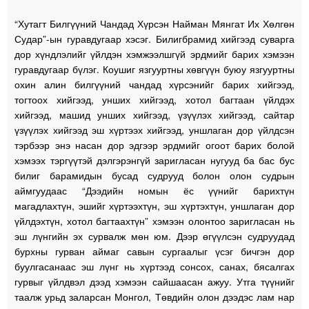
“Хутагт Билгүүний Чандад Хүрсэн Найман Мянгат Их Хөлгөн
Судар”-ын гуравдугаар хэсэг. Билигбрамид хийгээд суварга
дор хүндлэлийг үйлдэн хэмжээлшгүй эрдмийг барих хэмээн
гуравдугаар бүлэг. Коушиг язгууртны хөвгүүн буюу язгууртны
охин алин билгүүний чандад хүрсэнийг барих хийгээд,
тогтоох хийгээд, унших хийгээд, хотол багтаан үйлдэх
хийгээд, машид унших хийгээд, үзүүлэх хийгээд, сайтар
үзүүлэх хийгээд эш хүртээх хийгээд, уншлаган дор үйлдсэн
тэрбээр энэ насан дор эдгээр эрдмийг огоот барих болой
хэмээх тэргүүтэй дэлгэрэнгүй заригласан нугууд ба бас бус
билиг барамидын бусад судрууд болон олон судрын
аймгуудаас “Дээдийн номын ёс үүнийг барихтүн
магадлахтүн, эшийг хүртээхтүн, эш хүртэхтүн, уншлаган дор
үйлдэхтүн, хотол багтаахтүн” хэмээн олонтоо заригласан нь
эш лүнгийн эх сурвалж мөн юм. Дээр өгүүлсэн судруудад
бурхны гурван аймаг савын сургаалыг үсэг бичгэн дор
буулгасанаас эш лүнг нь хүртээд сонсох, санах, бясалгах
гурвыг үйлдвэл дээд хэмээн сайшаасан ажуу. Утга түүнийг
таалж урьд заларсан Монгол, Төвдийн олон дээдэс лам нар