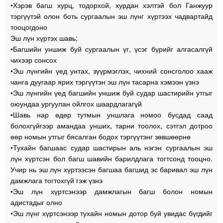
•Хэрэв багш хурц, тодорхой, хурдан хэлтэй бол Ганжуур
тэргүүтэй олон боть сургаалын эш лүнг хүртээх чадвартайд
тооцогдоно
Эш лүн хүртэх шавь;
•Багшийн уншиж буй сургаалын үг, үсэг бүрийг алгасалгүй
чихээр сонсох
•Эш лүнгийн үед унтах, зүүрмэглэх, чихний сонсголоо хааж
чанга дуугаар ярих тэргүүтэн эш лүн тасарна хэмээн үзнэ
•Эш лүнгийн үед багшийн уншиж буй судар шастирийн утгыг
оюундаа ургуулан ойлгох шаардлагагүй
•Шавь нар өдөр тутмын уншлага номоо бусдад саад
болохгүйгээр амандаа унших, тарни тоолох, сэтгэл дотроо
өөр номын утгыг бясалган бодох тэргүүтэнг зөвшөөрнө
•Тухайн багшаас судар шастирын аль нэгэн сургаалын эш
лүн хүртсэн бол багш шавийн барилдлага тогтсонд тооцно.
Учир нь эш лүн хүртээсэн багшаа багшид эс баривал эш лүн
дамжлага тогтохгүй гэж үзнэ
•Эш лүн хүртсэнээр дамжлагын багш болон номын
адистадыг олно
•Эш лүнг хүртсэнээр тухайн номын дотор буй увидас бүгдийг