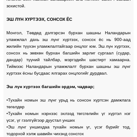
зохистой.
ЭШ ЛҮН ХҮРТЭЭХ, СОНСОХ ЁС
Монгол, Төвдөд дэлгэрсэн бурхан шашны Наландарын
уламжлал дахь эш лүнг хүртээх, сонсох ёс нь 900-аад
жилийн түүхэн уламжлалтайгаар онцлог юм. Эш лүн хүртээх,
сонсох нь зөвхөн бурхан багшийн зарлиг сургаал (судар,
дандар) түүний тайлбар, мэргэдийн шастирт хамаарна.
Тиймээс Наландарын уламжлалт бурхан шашны эш лүнг
хүртээх ёсны бусдаас ялгарах онцлогийг дурдвал.
Эш лүн хүртээх багшийн эрдэм, чадвар;
•Тухайн номын эш лүнг урьд нь сонсон хүртсэн дамжлага
төгөлдөр
•Тухайн номын нэрнээс эхлээд төгсгөлийн үг хүртэл нэг
үсэг, үг гээлгүйгээр дуустал унших
•Эш лүнг уншихдаа тухайн номын үг, үсэг бүрийг тод,
тодорхой хэлж шавийн чихэнд сонсгох