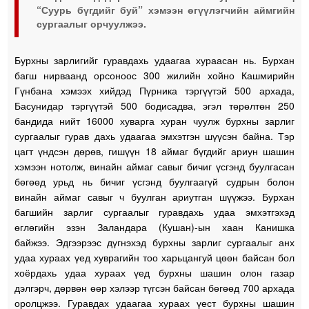
“Суурь бүгдийг буй” хэмээн өгүүлэгчийн аймгийн
сургаалыг орчуулжээ.
Бурхны зарлигийг гуравдахь удаагаа хураасан нь. Бурхан
багш нирваанд орсоноос 300 жилийн хойно Кашмирийн
Гүнбана хэмээх хийдэд Пүрника тэргүүтэй 500 архада,
Басунидар тэргүүтэй 500 бодисадва, эгэл төрөлтөн 250
бандида нийт 16000 хуварга хуран чуулж бурхны зарлиг
сургаалыг гурав дахь удаагаа эмхэтгэн шүүсэн байна. Тэр
цагт үндсэн дөрөв, гишүүн 18 аймаг бүгдийг ариун шашин
хэмээн нотолж, винайн аймаг савыг бичиг үсгэнд буулгасан
бөгөөд урьд нь бичиг үсгэнд буулгаагүй судрын болон
винайн аймаг савыг ч буулган ариутган шүүжээ. Бурхан
багшийн зарлиг сургаалыг гуравдахь удаа эмхэтгэхэд
өглөгийн эзэн Заландара (Кушан)-ын хаан Канишка
байжээ. Эдгээрээс дүгнэхэд бурхны зарлиг сургаалыг анх
удаа хураах үед хуврагийн тоо харьцангуй цөөн байсан бол
хоёрдахь удаа хураах үед бурхны шашин олон газар
дэлгэрч, дөрвөн өөр хэлээр түгсэн байсан бөгөөд 700 архада
оролцжээ. Гуравдах удаагаа хураах үест бурхны шашин