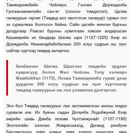
Тамжидчимбийн Чойнжун, Гүнчин Доржэданба
Гунгаанамжилийн сан-ег (сонсон тэмдэглэл), Цалва
ганжуурын гарчиг (Төвдөд анх эмхтгэсэн ганжуур) гурвыг гол
эх сурвалжаа болгосон байна. Сайн цагийн мянган бурхны
долдугаар Равсал бурхны хувилгаан хэмээн алдаршсан
Кашмирийн их бандида Шагжа шри (1127-1225) бээр их
Доржданба Нианмэдбийнбалаас 200 илүү судрын эш лүнг
сайтар хүртээд төвдөд заларчээ.
Хачбанчин Шагжа Шригээс төвдийн эрдэмт
хуврагууд болох Жал Чойсан, Топу хэлмэрч
Жамбийбал (1173), Лхова Тамжидчинба гурав дээр
дурдсан 200 илүү судрын эш лүнг хүртснээр
төвдөд ганжуурын эш лүн уламжлан дэлгэрчээ.
Энэ бол Төвдөд ганжуурын лүн залгамжилсан анхны мэдээ
сурвалж юм. Их буяны садан Долүнба Лодойжунай бээр
өөрийн шавь Дэмба лозова Чүлтэмжунайг (1107-1190)
Энэтхэгийн хэлнээс Живрагшазод, Догжид ринбүчи
Багсамтэшүн хоёр номыг төвд хэлрүү орчуулах, мөн