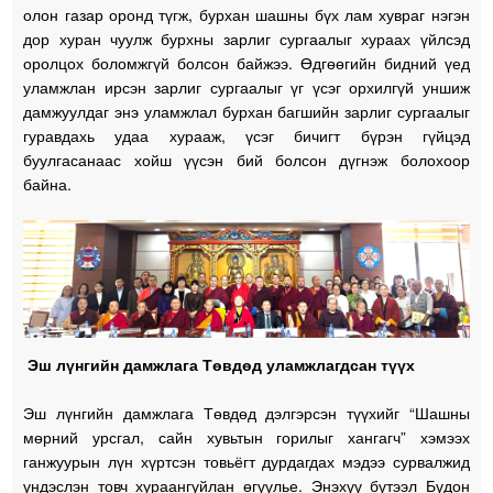
олон газар оронд түгж, бурхан шашны бүх лам хувраг нэгэн
дор хуран чуулж бурхны зарлиг сургаалыг хураах үйлсэд
оролцох боломжгүй болсон байжээ. Өдгөөгийн бидний үед
уламжлан ирсэн зарлиг сургаалыг үг үсэг орхилгүй уншиж
дамжуулдаг энэ уламжлал бурхан багшийн зарлиг сургаалыг
гуравдахь удаа хурааж, үсэг бичигт бүрэн гүйцэд
буулгасанаас хойш үүсэн бий болсон дүгнэж болохоор
байна.
Эш лүнгийн дамжлага Төвдөд уламжлагдсан түүх
Эш лүнгийн дамжлага Төвдөд дэлгэрсэн түүхийг “Шашны
мөрний урсгал, сайн хувьтын горилыг хангагч” хэмээх
ганжуурын лүн хүртсэн товьёгт дурдагдах мэдээ сурвалжид
үндэслэн товч хураангуйлан өгүүлье. Энэхүү бүтээл Бүдон