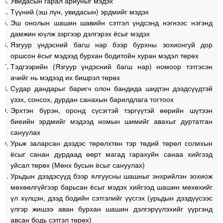
Увидасын гарал ариуныг мэдэх
Түүний (эш лүн, увидасын) эрдмийг мэдэх
Эш онолын шашин шавийн сэтгэл үндсэнд нэгнээс нэгэнд
дамжин юүлж зэргээр дэлгэрэх ёсыг мэдэх
Язгуур үндэсний багш нар бээр бурхны зохионгуй дор
оршсон ёсыг мэдээд бурхан бодитойн хуран мэдэл төрөх
Тэдгээрийн (Язгуур үндэсний багш нар) номоор тэтгэсэн
ачийг нь мэдээд их бишрэл төрөх
Судар дандарыг баригч олон бандида шидтэн дээдсүүдтэй
үзэх, сонсох, дурдан санахын барилдлага тогтоох
Эрхтэн бүрэн, оронд сүсэгтэй тэргүүтэй өөрийн шүтээн
биеийн эрдмийг мэдээд номын шимийг авахыг дуртатган
сануулах
Урьж заларсан дээдэс төрөлхтөн тэр төдий төрөл солихын
ёсыг санан дурдаад өөрт магад гарахуйн санаа хийгээд
уйсал төрөх (Мөнх бусын ёсыг сануулах)
Урьдын дээдэсүүд бээр ялгуусны шашныг энхрийлэн зохиож
мөхөөлгүйгээр барьсан ёсыг мэдэх хийгээд шашин мөхөхийг
үл хүлцэн, дээд бодийн сэтгэлийг үүсгэх (урьдын дээдүүсээс
үлгэр жишээ аван бурхан шашин дэлгэрүүлэхийг үүргэнд
авсан бодь сэтгэл төрөх)