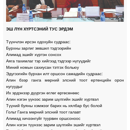
ЭШ ЛҮН ХҮРТСЭНИЙ ТУС ЭРДЭМ
Түүнчлэн ирсэн одохуйн судраас:
Бурхны зарлиг зөвшил тэдгээрийн
Алимад эшийг хүртэн сонсох
Аяга тахимлаг тэр хийгээд тэдгээр нүгүүдийг
Миний номын сахиусан тэтгэх больюу
Эдүгээгийн бурхан илт оршсон самадийн судраас:
Алин бээр ганга мөрний элсний тоот ертөнцийн орон
нугуудыг
Их эрдэнээр дүүргэн өглөг өргөсөнөөс
Алин нэгэн үүнээс зарим шүлгийн эшийг хүртвэл
Түүний буяны хэмжээг барих нь хялбар бус болой
Гольт Ганга мөрний элсний тоот галавт
Алимад хичээнгүйг туурвин оршсоноос
Алин нэгэн түүнээс зарим шүлгийн эшийг хүртвэл