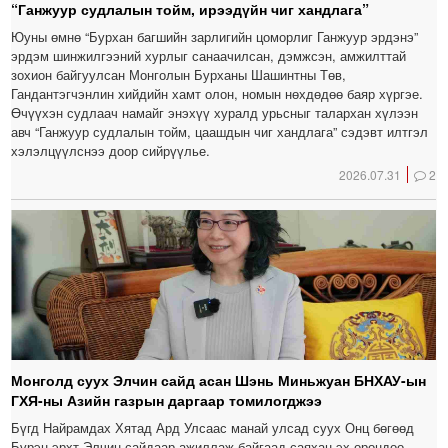
“Ганжуур судлалын тойм, ирээдүйн чиг хандлага”
Юуны өмнө “Бурхан багшийн зарлигийн цоморлиг Ганжуур эрдэнэ”
эрдэм шинжилгээний хурлыг санаачилсан, дэмжсэн, амжилттай
зохион байгуулсан Монголын Бурханы Шашинтны Төв,
Гандантэгчэнлин хийдийн хамт олон, номын нөхдөдөө баяр хүргэе.
Өчүүхэн судлаач намайг энэхүү хуралд урьсныг талархан хүлээн
авч “Ганжуур судлалын тойм, цаашдын чиг хандлага” сэдэвт илтгэл
хэлэлцүүлснээ доор сийрүүлье.
2026.07.31
2
Монголд суух Элчин сайд асан Шэнь Миньжуан БНХАУ-ын
ГХЯ-ны Азийн газрын даргаар томилогджээ
Бүгд Найрамдах Хятад Ард Улсаас манай улсад суух Онц бөгөөд
Бүрэн эрхт Элчин сайдаар ажиллаж байгаад саяхан эх орондоо