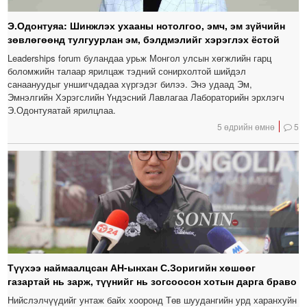
Э.Одонтуяа: Шинжлэх ухааны нотолгоо, эмч, эм зүйчийн
зөвлөгөөнд тулгуурлан эм, бэлдмэлийг хэрэглэх ёстой
Leaderships forum буландаа урьж Монгол улсын хөгжлийн гарц
боломжийн талаар ярилцаж тэдний сонирхолтой шийдэл
санаануудыг уншигчдадаа хүргэдэг билээ. Энэ удаад Эм,
Эмнэлгийн Хэрэгслийн Үндэсний Лавлагаа Лабораторийн эрхлэгч
Э.Одонтуяатай ярилцлаа.
5 өдрийн өмнө
5
Түүхээ наймаалцсан АН-ынхан С.Зоригийн хөшөөг
газартай нь зарж, түүнийг нь зогсоосон хотын дарга браво
Нийслэлчүүдийг унтаж байх хооронд Төв шуудангийн урд харанхуйн