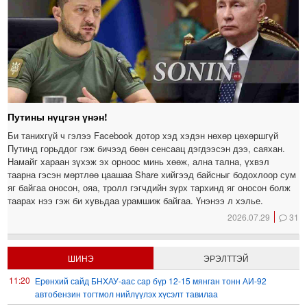
Путины нүцгэн үнэн!
Би танихгүй ч гэлээ Facebook дотор хэд хэдэн нөхөр цөхөршгүй
Путинд горьддог гэж бичээд бөөн сенсаац дэгдээсэн дээ, саяхан.
Намайг хараан зүхэж эх орноос минь хөөж, ална тална, үхвэл
таарна гэсэн мөртлөө цаашаа Share хийгээд байсныг бодохлоор сум
яг байгаа оносон, ояа, тролл гэгчдийн зүрх тархинд яг оносон болж
таарах нээ гэж би хувьдаа урамшиж байгаа. Үнэнээ л хэлье.
2026.07.29
31
ШИНЭ
ЭРЭЛТТЭЙ
11:20
Ерөнхий сайд БНХАУ-аас сар бүр 12-15 мянган тонн АИ-92
автобензин тогтмол нийлүүлэх хүсэлт тавилаа