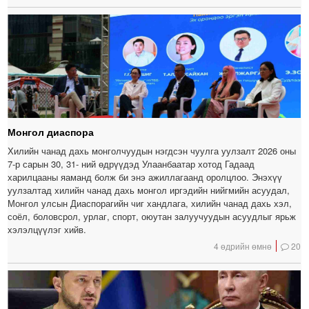
Монгол диаспора
Хилийн чанад дахь монголчуудын нэгдсэн чуулга уулзалт 2026 оны
7-р сарын 30, 31- ний өдрүүдэд Улаанбаатар хотод Гадаад
харилцааны яаманд болж би энэ ажиллагаанд оролцлоо. Энэхүү
уулзалтад хилийн чанад дахь монгол иргэдийн нийгмийн асуудал,
Монгол улсын Диаспорагийн чиг хандлага, хилийн чанад дахь хэл,
соёл, боловсрол, урлаг, спорт, оюутан залуучуудын асуудлыг ярьж
хэлэлцүүлэг хийв.
4 өдрийн өмнө
20