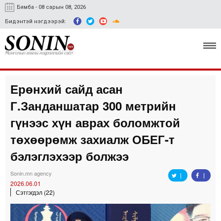
Бямба - 08 сарын 08, 2026
Бидэнтэй нэгдээрэй:
Ерөнхий сайд асан
Улс төр, эдийн засаг
Г.Занданшатар 300 метрийн
Гэмт хэрэг
гүнээс хүн аврах боломжтой
Нийгэм, соёл
төхөөрөмж захиалж ОБЕГ-т
бэлэглэхээр болжээ
Спорт
Easy news
Sonin.mn agency
2026.06.01
Сэтгэгдэл (22)