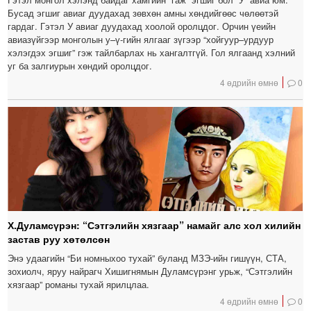
Бусад эгшиг авиаг дуудахад зөвхөн амны хөндийгөөс чөлөөтэй
гардаг. Гэтэл У авиаг дуудахад хоолой оролцдог. Орчин үеийн
авиазүйгээр монголын у–ү-гийн ялгааг зүгээр “хойгуур–урдуур
хэлэгдэх эгшиг” гэж тайлбарлах нь хангалтгүй. Гол ялгаанд хэлний
уг ба залгиурын хөндий оролцдог.
4 өдрийн өмнө
0
Х.Дуламсүрэн: “Сэтгэлийн хязгаар” намайг алс хол хилийн
застав руу хөтөлсөн
Энэ удаагийн “Би номныхоо тухай” буланд МЗЭ-ийн гишүүн, СТА,
зохиолч, яруу найрагч Хишигнямын Дуламсүрэнг урьж, “Сэтгэлийн
хязгаар” романы тухай ярилцлаа.
4 өдрийн өмнө
0