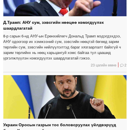
Д.Трамп: АНУ сум, зэвсгийн нөөцөө нэмэгдүүлэх
шаардлагатай
8-р сарын 6-нд АНУ-ын Ерөнхийлөгч Дональд Трамп мэдэгдэхдээ,
АНУ одоогоор их хэмжээний сум, зэвсгийн нөөцтэй бөгөөд зарим
төрлийн сум, зэвсгийн нийлүүлэлтэд бараг хязгаарлалт байхгүй ч
зарим төрлийнх нь нөөц харьцангуй хомс байгаа тул цаашид
үргэлжлүүлэн нэмэгдүүлэх шаардлагатай гэжээ.
23 цагийн өмнө
2
Украин Оросын газрын тос боловсруулах үйлдвэрүүд