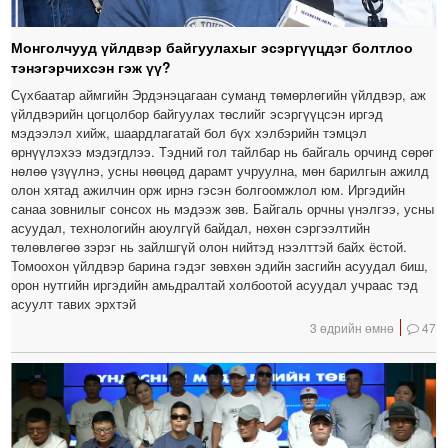
Монголчууд үйлдвэр байгуулахыг эсэргүүцдэг болтлоо
тэнэгэрчихсэн гэж үү?
Сүхбаатар аймгийн Эрдэнэцагаан суманд төмөрлөгийн үйлдвэр, аж
үйлдвэрийн цогцолбор байгуулах төслийг эсэргүүцсэн иргэд
мэдээлэл хийж, шаардлагатай бол бүх хэлбэрийн тэмцэл
өрнүүлэхээ мэдэгдлээ. Тэдний гол тайлбар нь байгаль орчинд сөрөг
нөлөө үзүүлнэ, усны нөөцөд дарамт учруулна, мөн барилгын ажилд
олон хятад ажилчин орж ирнэ гэсэн болгоомжлол юм. Иргэдийн
санаа зовнилыг сонсох нь мэдээж зөв. Байгаль орчны үнэлгээ, усны
асуудал, технологийн аюулгүй байдал, нөхөн сэргээлтийн
төлөвлөгөө зэрэг нь зайлшгүй олон нийтэд нээлттэй байх ёстой.
Томоохон үйлдвэр барина гэдэг зөвхөн эдийн засгийн асуудал биш,
орон нутгийн иргэдийн амьдралтай холбоотой асуудал учраас тэд
асуулт тавих эрхтэй
3 өдрийн өмнө
47