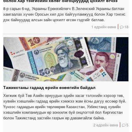
болон Хар тэнгисийн хөлөг онгоцнуудад цохилт өгчээ
8-р сарын 6-нд, Украины Ерөнхийлөгч В.Зеленский Украины батлан ​​
хамгаалах хүчин Оросын хил дэх байгууламжууд болон Хар тэнгис
дэх байнуудад алсын зайн цохилт өгсөн гэдгийг батлав.
1 өдрийн өмнө
18
Тажикстаны гадаад өрийн өнөөгийн байдал
Хөгжиж буй Төв Азийн орнуудын эдийн засаг тэлэхийн хэрээр төв,
хувийн хэвшлийн гадаад өрийн хэмжээ жам ёсны дагуу өссөөр буй.
Үүнээс гадаадын өрийн төрлөөрөө Казахстан, Узбекстанд хувийн
хэвшлийн компаниудын өр зонхилж буй онцлогтой бол Киргизстан
болон Тажикстанд засгийн газрын өр давамгайлж байна.
2 өдрийн өмнө
5