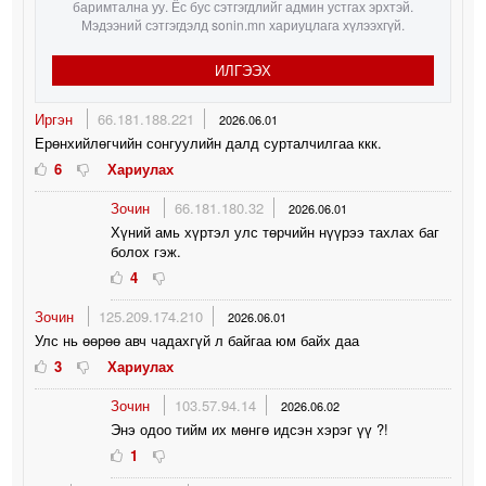
баримтална уу. Ёс бус сэтгэгдлийг админ устгах эрхтэй.
Мэдээний сэтгэгдэлд sonin.mn хариуцлага хүлээхгүй.
ИЛГЭЭХ
Иргэн
66.181.188.221
2026.06.01
Ерөнхийлөгчийн сонгуулийн далд сурталчилгаа ккк.
6
Хариулах
Зочин
66.181.180.32
2026.06.01
Хүний амь хүртэл улс төрчийн нүүрээ тахлах баг
болох гэж.
4
Зочин
125.209.174.210
2026.06.01
Улс нь өөрөө авч чадахгүй л байгаа юм байх даа
3
Хариулах
Зочин
103.57.94.14
2026.06.02
Энэ одоо тийм их мөнгө идсэн хэрэг үү ?!
1