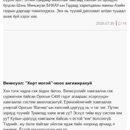
буцсан Шэнь Миньжуан БНХАУ-ын Гадаад харилцааны яамны Азийн
газрын даргаар томилогджээ. Энэ нь түүний дипломат албан тушаал
ахиж буй хэрэг юм.
2026.07.30
16
Венесуэл: “Хорт могой”-ноос ангижирахуй
Хэн тэгж чадна гэж бодох билээ. Венесуэлийг хамгаална гэж
сүржигнэж байсан Оросын С400 гэдэг агаараас эсэргүүцэн
хамгаалах систем ажилласангүй. Ерөнхийлөгчийг хамгаалах
учиртай Оросын “Вагнер”-ын хөлсний цэргүүд нь ч таг чиг. Путин
зориуд түүнийг Трампад хаяж өгөв үү? Эсхүл тийм муу систем юм
уу? Кубын цэргүүд хамгаалж байсан ч ёстой “юм” болсонгүй.
Тэднийг, юу болж байгааг ойлгож ядаж байх хооронд арчаад л
өнгөрөв. Ёстой гялалзуулчих юм аа.