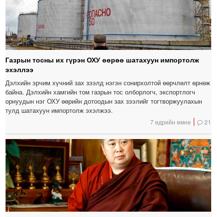
Газрын тосны их гүрэн ОХУ өөрөө шатахуун импортолж
эхэллээ
Дэлхийн эрчим хүчний зах зээлд нэгэн сонирхолтой өөрчлөлт өрнөж
байна. Дэлхийн хамгийн том газрын тос олборлогч, экспортлогч
орнуудын нэг ОХУ өөрийн дотоодын зах зээлийг тогтворжуулахын
тулд шатахуун импортолж эхэлжээ.
7 өдрийн өмнө
21