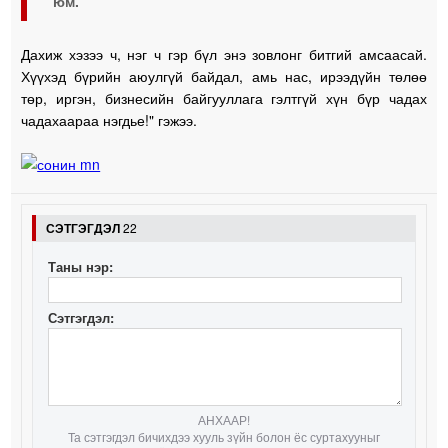
юм.
Дахиж хэзээ ч, нэг ч гэр бүл энэ зовлонг битгий амсаасай.
Хүүхэд бүрийн аюулгүй байдал, амь нас, ирээдүйн төлөө
төр, иргэн, бизнесийн байгууллага гэлтгүй хүн бүр чадах
чадахаараа нэгдье!" гэжээ.
СЭТГЭГДЭЛ
22
Таны нэр:
Сэтгэгдэл:
АНХААР!
Та сэтгэгдэл бичихдээ хууль зүйн болон ёс суртахууныг