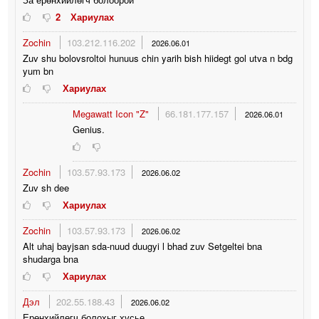
2
Хариулах
Zochin
103.212.116.202
2026.06.01
Zuv shu bolovsroltoi hunuus chin yarih bish hiidegt gol utva n bdg
yum bn
Хариулах
Megawatt Icon "Z"
66.181.177.157
2026.06.01
Genius.
Zochin
103.57.93.173
2026.06.02
Zuv sh dee
Хариулах
Zochin
103.57.93.173
2026.06.02
Alt uhaj bayjsan sda-nuud duugyi l bhad zuv Setgeltei bna
shudarga bna
Хариулах
Дэл
202.55.188.43
2026.06.02
Ерөнхийлөгч болохыг хүсье