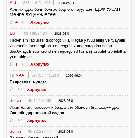
Ard
223.118.51.103
2026.06.01
Ард иргэдээ баян болгох бодлого явуулаач ИДЭЖ УУСАН
МӨНГӨ БУЦААЖ ӨГӨӨ
4
Хариулах
Dd
103.168.34.31
2026.06.01
Heden sm radiustai tsoonogt uil ajilllagaa yavuulahiig ve?Sayaiin
Zaamariin tsoomogt bol nemehgui l zurag haragdaa baina
daaAvragch suuj orond nervegdegchid tuslamj uzuuleh zoriulalttai
yum shig ee
1
Хариулах
НЯМАА
59.153.115.213
2026.06.01
Баярлалаа, мундаг
Хариулах
Зочин
45.117.32.68
2026.06.01
Иййм багаж төхөөрөмж байдаг лл ббайсан бна шшүүү дээ.
Онцгойн даргаа олгойнуудаа.
Хариулах
Зочин
80.83.237.17
2026.06.01
За ерөнхийлөгч болоорой