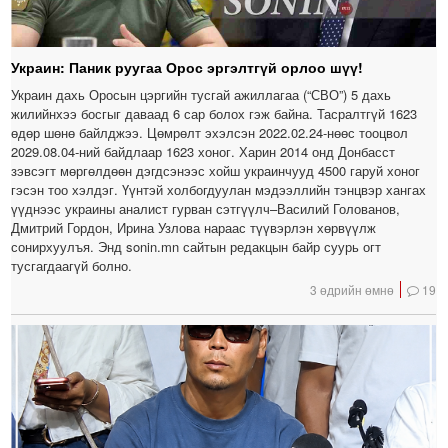
Украин: Паник руугаа Орос эргэлтгүй орлоо шүү!
Украин дахь Оросын цэргийн тусгай ажиллагаа (“СВО”) 5 дахь
жилийнхээ босгыг даваад 6 сар болох гэж байна. Тасралтгүй 1623
өдөр шөнө байлджээ. Цөмрөлт эхэлсэн 2022.02.24-нөөс тооцвол
2029.08.04-ний байдлаар 1623 хоног. Харин 2014 онд Донбасст
зэвсэгт мөргөлдөөн дэгдсэнээс хойш украинчууд 4500 гаруй хоног
гэсэн тоо хэлдэг. Үүнтэй холбогдуулан мэдээллийн тэнцвэр хангах
үүднээс украины аналист гурван сэтгүүлч–Василий Голованов,
Дмитрий Гордон, Ирина Узлова нараас түүвэрлэн хөрвүүлж
сонирхуулъя. Энд sonin.mn сайтын редакцын байр суурь огт
тусгагдаагүй болно.
3 өдрийн өмнө
19