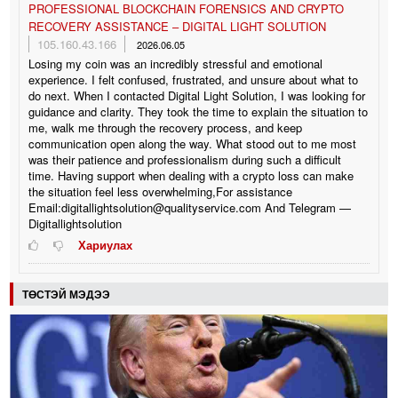
PROFESSIONAL BLOCKCHAIN FORENSICS AND CRYPTO
RECOVERY ASSISTANCE – DIGITAL LIGHT SOLUTION
105.160.43.166
2026.06.05
Losing my coin was an incredibly stressful and emotional
experience. I felt confused, frustrated, and unsure about what to
do next. When I contacted Digital Light Solution, I was looking for
guidance and clarity. They took the time to explain the situation to
me, walk me through the recovery process, and keep
communication open along the way. What stood out to me most
was their patience and professionalism during such a difficult
time. Having support when dealing with a crypto loss can make
the situation feel less overwhelming,For assistance
Email:digitallightsolution@qualityservice.com And Telegram —
Digitallightsolution
Хариулах
ТӨСТЭЙ МЭДЭЭ