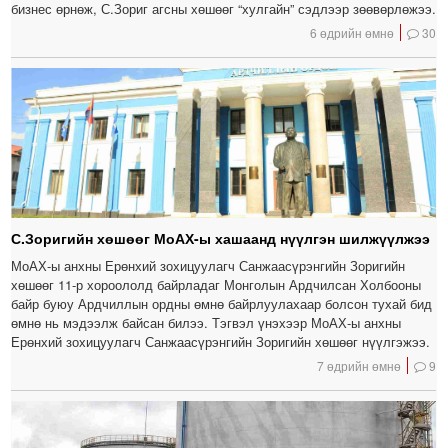
бизнес өрнөж, С.Зориг агсны хөшөөг “хулгайн” сэдлээр зөөвөрлөжээ.
6 өдрийн өмнө
30
С.Зоригийн хөшөөг МоАХ-ы хашаанд нүүлгэн шилжүүлжээ
МоАХ-ы анхны Ерөнхий зохицуулагч Санжаасүрэнгийн Зоригийн
хөшөөг 11-р хороололд байрладаг Монголын Ардчилсан Холбооны
байр буюу Ардчиллын ордны өмнө байрлуулахаар болсон тухай бид
өмнө нь мэдээлж байсан билээ. Тэгвэл үнэхээр МоАХ-ы анхны
Ерөнхий зохицуулагч Санжаасүрэнгийн Зоригийн хөшөөг нүүлгэжээ.
7 өдрийн өмнө
9