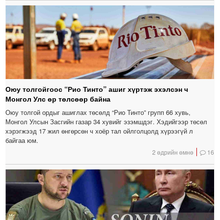
Оюу толгойгоос “Рио Тинто” ашиг хүртэж эхэлсэн ч
Монгол Улс өр төлсөөр байна
Оюу толгой ордыг ашиглах төсөлд “Рио Тинто” групп 66 хувь,
Монгол Улсын Засгийн газар 34 хувийг эзэмшдэг. Хэдийгээр төсөл
хэрэгжээд 17 жил өнгөрсөн ч хоёр тал ойлголцолд хүрээгүй л
байгаа юм.
2 өдрийн өмнө
16