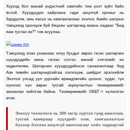
Хүүхэд бол манай үндэстний хамгийн том үнэт зүйл байх
ёстой. Хүүхдүүдээ хайрлана гэдэг аюулгүй орчныг нь
бүрдүүлж, амь насыг нь хамгаалахаас эхэлнэ. Азийн шатрын
тэмцээнд оролцож буй бяцхан шатарчид маань надаас "Бид
яаж туслах вэ?" гэж асуулаа.
Тэмцээнд ялах ухаанаас илүү бусдыг аврах гэсэн шатарчин
хүүхдүүдийн минь гэгээн сэтгэл, миний сэтгэлийг их
хөдөлгөлөө. Шатарчин хүүхдүүдийнхээ санаачилгаар бид
Ази тивийн шатарчидтайгаа хэлэлцэж, шийдэл эрэлхийлж
Энэтхэг улсад уул уурхайн өрөмдлөгийн цооног, худаг, гүн
нүхнээс хүн аврах тусгай зориулалтын төхөөрөмжийг
захиалан хийлгэж байна. Төхөөрөмжийг ОБЕГ-т хүлээлгэн
өгнө.
Энэхүү технологи нь 300 метр хүртэл гүнд ажиллаж,
тусгай камераар хүүхдийг олж, хамгаалалтын
бүсээр бэхлэн аюулгүй ажиллагааг хийх чадвартай