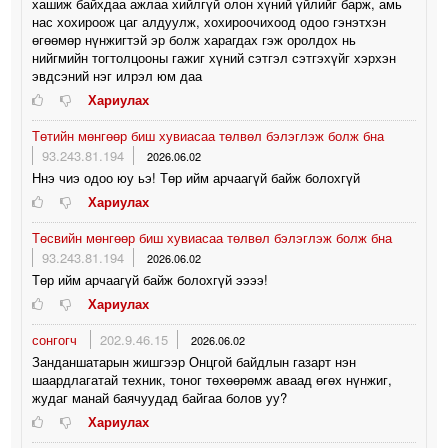
хашиж байхдаа ажлаа хийлгүй олон хүний үйлийг барж, амь
нас хохироож цаг алдуулж, хохироочихоод одоо гэнэтхэн
өгөөмөр нүнжигтэй эр болж харагдах гэж оролдох нь
нийгмийн тогтолцооны гажиг хүний сэтгэл сэтгэхүйг хэрхэн
эвдсэний нэг илрэл юм даа
Хариулах
Төтийн мөнгөөр биш хувиасаа төлвөл бэлэглэж болж бна
93.243.81.194
2026.06.02
Ннэ чиэ одоо юу ьэ! Төр ийм арчаагүй байж болохгүй
Хариулах
Төсвийн мөнгөөр биш хувиасаа төлвөл бэлэглэж болж бна
93.243.81.194
2026.06.02
Төр ийм арчаагүй байж болохгүй ээээ!
Хариулах
сонгогч
202.9.46.15
2026.06.02
Занданшатарын жишгээр Онцгой байдлын газарт нэн
шаардлагатай техник, тоног төхөөрөмж аваад өгөх нүнжиг,
жудаг манай баячуудад байгаа болов уу?
Хариулах