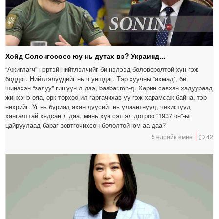
Хойд Солонгосоос юу нь дутах вэ? Украинд...
“Ажиглагч” нэртэй нийтлэлчийг би нэлээд боловсролтой хүн гэж
боддог. Нийтлэлүүдийг нь ч уншдаг. Тэр хуучны “ахмад”, би
шинэхэн “залуу” гишүүн л дээ, baabar.mn-д. Харин саяхан хадуураад
жинхэнэ ояа, орк төрхөө ил гаргачихав уу гэж харамсаж байна, тэр
нөхрийг. Уг нь буриад ахан дүүсийг нь улаантнууд, чекистүүд
хангалттай хядсан л даа, мань хүн сэтгэл дотроо “1937 он”-ыг
цайруулаад бараг зөвтгөчихсөн бололтой юм аа даа?
5 өдрийн өмнө
42