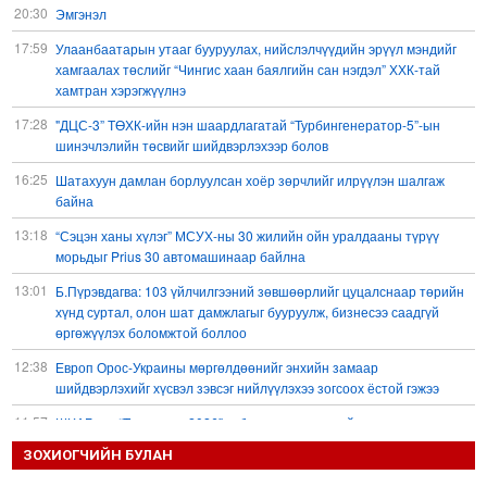
20:30
Эмгэнэл
17:59
Улаанбаатарын утааг бууруулах, нийслэлчүүдийн эрүүл мэндийг
хамгаалах төслийг “Чингис хаан баялгийн сан нэгдэл” ХХК-тай
хамтран хэрэгжүүлнэ
17:28
"ДЦС-3” ТӨХК-ийн нэн шаардлагатай “Турбингенератор-5”-ын
шинэчлэлийн төсвийг шийдвэрлэхээр болов
16:25
Шатахуун дамлан борлуулсан хоёр зөрчлийг илрүүлэн шалгаж
байна
13:18
“Сэцэн ханы хүлэг” МСУХ-ны 30 жилийн ойн уралдааны түрүү
морьдыг Prius 30 автомашинаар байлна
13:01
Б.Пүрэвдагва: 103 үйлчилгээний зөвшөөрлийг цуцалснаар төрийн
хүнд суртал, олон шат дамжлагыг бууруулж, бизнесээ саадгүй
өргөжүүлэх боломжтой боллоо
12:38
Европ Орос-Украины мөргөлдөөнийг энхийн замаар
шийдвэрлэхийг хүсвэл зэвсэг нийлүүлэхээ зогсоох ёстой гэжээ
11:57
ШХАБ-ын “Тяньшань-2026” кибер терроризмтой тэмцэх хамтарсан
сургуулилалт боллоо
ЗОХИОГЧИЙН БУЛАН
11:54
Д.Трамп: АНУ сум, зэвсгийн нөөцөө нэмэгдүүлэх шаардлагатай