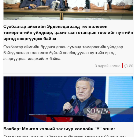
Сүхбаатар аймгийн Эрдэнэцагаанд төлөвлөсөн
төмөрлөгийн үйлдвэр, цахилгаан станцын төслийг нутгийн
иргэд эсэргүүцэж байна
Сүхбаатар аймгийн Эрдэнэцагаан суманд төмөрлөгийн үйлдвэр
байгуулахаар төлөвлөж буйтай холбогдуулан нутгийн иргэд
эсэргүүцлээ илэрхийлж байна.
3 өдрийн өмнө
20
Баабар: Монгол хэлний залгиур хоолойн “У” эгшиг
Гэтэл монгол хэлэнд байдаг хамгийн “гаж” эгшиг бол “У” авиа юм.