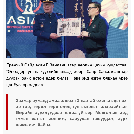
Ерөнхий Сайд асан Г.Занданшатар өөрийн цахим хуудастаа:
"Өнөөдөр уг нь хүүхдийн инээд хөөр, баяр баясгалангаар
дүүрэн байх ёстой өдөр билээ. Гэвч бид нэгэн бяцхан үрээ
цаг бусаар алдлаа.
Заамар суманд амиа алдсан 3 настай охины эцэг эх,
ар гэр, төрөл төрөгсдөд гүн эмгэнэл илэрхийлье.
Өөрийн хүүхдүүдээс ялгаагүйгээр Монголын ард
түмэн сэтгэл зовниж, харуусан гашуудаж, зүрх
шимширч байна.