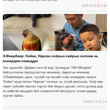
2026.07.30
22
Э.Өнөрбаяр: Кейки, Нархан хоёрын хайрын хэлэмж нь
өхөөрдөм санагддаг
Энэ удаагийн “Дөрвөн хөлтэй анд” буландаа "Hilti Mongolia"
байгууллагын борлуулалтын менежер, барилгын инженер
Э.Өнөрбаярыг урьж, түүний гэр бүлийн хоёр өхөөрдөм гишүүн
“Кэйки” муур болон “Нархан” тотиных нь тухай ярилцлаа. Хоёр өөр
төрөл зүйлийн амьтан хэрхэн бие биедээ дасаж, нэгэн дээвэр дор
эв найртай амьдарч буй сонирхолтой мөчүүдээс уншигчдадаа
хүргэж байна.
2026.07.30
4