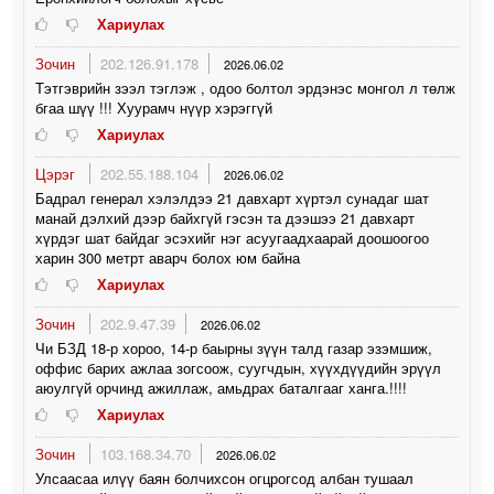
Хариулах
Зочин
202.126.91.178
2026.06.02
Тэтгэврийн зээл тэглэж , одоо болтол эрдэнэс монгол л төлж
бгаа шүү !!! Хуурамч нүүр хэрэггүй
Хариулах
Цэрэг
202.55.188.104
2026.06.02
Бадрал генерал хэлэлдээ 21 давхарт хүртэл сунадаг шат
манай дэлхий дээр байхгүй гэсэн та дээшээ 21 давхарт
хүрдэг шат байдаг эсэхийг нэг асуугаадхаарай доошоогоо
харин 300 метрт аварч болох юм байна
Хариулах
Зочин
202.9.47.39
2026.06.02
Чи БЗД 18-р хороо, 14-р баырны зүүн талд газар эзэмшиж,
оффис барих ажлаа зогсоож, суугчдын, хүүхдүүдийн эрүүл
аюулгүй орчинд ажиллаж, амьдрах баталгааг ханга.!!!!
Хариулах
Зочин
103.168.34.70
2026.06.02
Улсаасаа илүү баян болчихсон огцрогсод албан тушаал