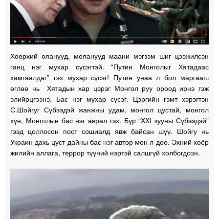
Хөөрхий ояанууд, мояанууд маани мэгзэм шиг цээжилсэн
ганц нэг мухар сүсэгтэй. “Путин Монголыг Хятадаас
хамгаалдаг” гэх мухар сүсэг! Путин унаа л бол маргааш
өглөө нь Хятадын хар цэрэг Монгол руу ороод ирнэ гэж
элийрцгээнэ. Бас нэг мухар сүсэг. Цэргийн гэмт хэрэгтэн
С.Шойгуг Сүбээдэй жанжны удам, монгол цустай, монгол
хүн, Монголын бас нэг аврал гэх. Бүр “XXI зууны Сүбээдэй”
гээд цоллосон пост сошиалд явж байсан шүү. Шойгу нь
Украин дахь цуст дайны бас нэг автор мөн л дөө. Эхний хоёр
жилийн аллага, террор түүний нэртэй салшгүй холбогдсон.