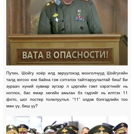
Путин, Шойгу хоёр илд зөрүүлэхэд монголчууд Шойгугийн
талд зогсох юм байна гэж сэтгэлээ тайтгаруулалтай биш! Би
зураач хүний хувиар зүгээр л цэргийн гэмт хэрэгтнийг нь
нотлох, бас ямар хөгийн амьтан бэ гэдгийг нь илтгэх 11
фото, шог постер толилуулъя. “11” элдэв бэлгэдлийн тоо
мөн үү, биш үү?