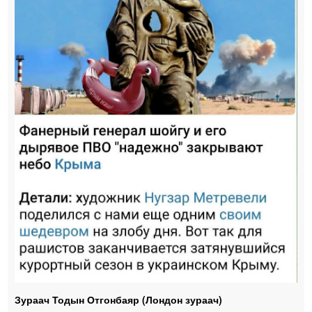
Зураач Тодын Отгонбаяр (Лондон зураач)