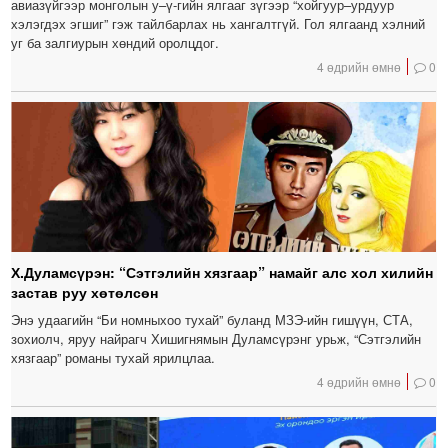
авиазүйгээр монголын у–ү-гийн ялгааг зүгээр “хойгуур–урдуур
хэлэгдэх эгшиг” гэж тайлбарлах нь хангалтгүй. Гол ялгаанд хэлний
уг ба залгиурын хөндий оролцдог.
4 өдрийн өмнө
0
Х.Дуламсүрэн: “Сэтгэлийн хязгаар” намайг алс хол хилийн
застав руу хөтөлсөн
Энэ удаагийн “Би номныхоо тухай” буланд МЗЭ-ийн гишүүн, СТА,
зохиолч, яруу найрагч Хишигнямын Дуламсүрэнг урьж, “Сэтгэлийн
хязгаар” романы тухай ярилцлаа.
4 өдрийн өмнө
0