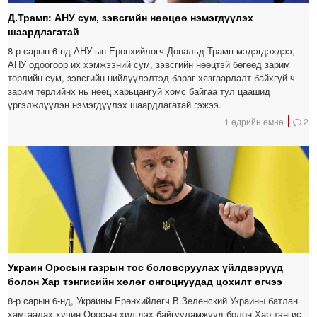
Д.Трамп: АНУ сум, зэвсгийн нөөцөө нэмэгдүүлэх
шаардлагатай
8-р сарын 6-нд АНУ-ын Ерөнхийлөгч Дональд Трамп мэдэгдэхдээ,
АНУ одоогоор их хэмжээний сум, зэвсгийн нөөцтэй бөгөөд зарим
төрлийн сум, зэвсгийн нийлүүлэлтэд бараг хязгаарлалт байхгүй ч
зарим төрлийнх нь нөөц харьцангуй хомс байгаа тул цаашид
үргэлжлүүлэн нэмэгдүүлэх шаардлагатай гэжээ.
1 өдрийн өмнө
2
Украин Оросын газрын тос боловсруулах үйлдвэрүүд
болон Хар тэнгисийн хөлөг онгоцнуудад цохилт өгчээ
8-р сарын 6-нд, Украины Ерөнхийлөгч В.Зеленский Украины батлан ​​
хамгаалах хүчин Оросын хил дэх байгууламжууд болон Хар тэнгис