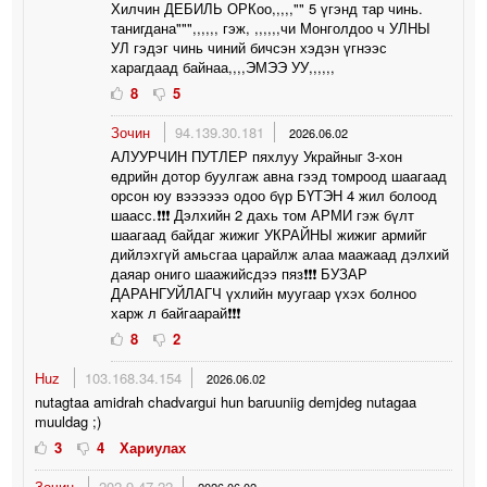
Хилчин ДЕБИЛЬ ОРКоо,,,,,"" 5 үгэнд тар чинь.
танигдана""",,,,,, гэж, ,,,,,,чи Монголдоо ч УЛНЫ
УЛ гэдэг чинь чиний бичсэн хэдэн үгнээс
харагдаад байнаа,,,,ЭМЭЭ УУ,,,,,,
8
5
Зочин
94.139.30.181
2026.06.02
АЛУУРЧИН ПУТЛЕР пяхлуу Украйныг 3-хон
өдрийн дотор буулгаж авна гээд томроод шаагаад
орсон юу вээээээ одоо бүр БҮТЭН 4 жил болоод
шаасс.❗️❗️❗️ Дэлхийн 2 дахь том АРМИ гэж бүлт
шаагаад байдаг жижиг УКРАЙНЫ жижиг армийг
дийлэхгүй амьсгаа царайлж алаа маажаад дэлхий
даяар ониго шаажийсдээ пяз❗️❗️❗️ БУЗАР
ДАРАНГУЙЛАГЧ үхлийн муугаар үхэх болноо
харж л байгаарай❗️❗️❗️
8
2
Huz
103.168.34.154
2026.06.02
nutagtaa amidrah chadvargui hun baruuniig demjdeg nutagaa
muuldag ;)
3
4
Хариулах
Зочин
202.9.47.22
2026.06.02