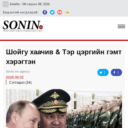
Бямба - 08 сарын 08, 2026
Бидэнтэй нэгдээрэй:
Шойгу хаачив & Тэр цэргийн гэмт
Улс төр, эдийн засаг
хэрэгтэн
Гэмт хэрэг
Sonin.mn agency
Нийгэм, соёл
2026.06.02
Сэтгэгдэл (34)
Спорт
Easy news