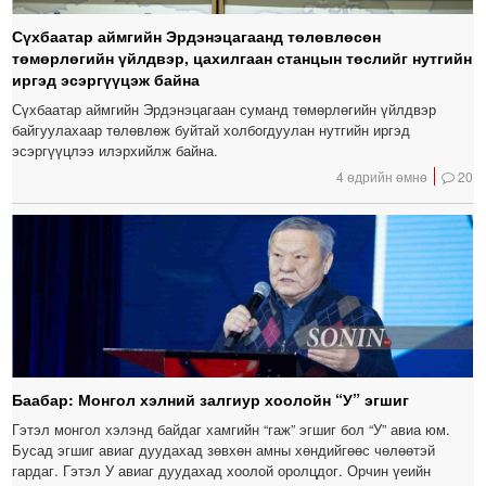
Сүхбаатар аймгийн Эрдэнэцагаанд төлөвлөсөн
төмөрлөгийн үйлдвэр, цахилгаан станцын төслийг нутгийн
иргэд эсэргүүцэж байна
Сүхбаатар аймгийн Эрдэнэцагаан суманд төмөрлөгийн үйлдвэр
байгуулахаар төлөвлөж буйтай холбогдуулан нутгийн иргэд
эсэргүүцлээ илэрхийлж байна.
4 өдрийн өмнө
20
Баабар: Монгол хэлний залгиур хоолойн “У” эгшиг
Гэтэл монгол хэлэнд байдаг хамгийн “гаж” эгшиг бол “У” авиа юм.
Бусад эгшиг авиаг дуудахад зөвхөн амны хөндийгөөс чөлөөтэй
гардаг. Гэтэл У авиаг дуудахад хоолой оролцдог. Орчин үеийн