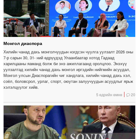
Монгол диаспора
Хилийн чанад дахь монголчуудын нэгдсэн чуулга уулзалт 2026 оны
7-р сарын 30, 31- ний өдрүүдэд Улаанбаатар хотод Гадаад
харилцааны яаманд болж би энэ ажиллагаанд оролцлоо. Энэхүү
уулзалтад хилийн чанад дахь монгол иргэдийн нийгмийн асуудал,
Монгол улсын Диаспорагийн чиг хандлага, хилийн чанад дахь хэл,
соёл, боловсрол, урлаг, спорт, оюутан залуучуудын асуудлыг ярьж
хэлэлцүүлэг хийв.
5 өдрийн өмнө
20