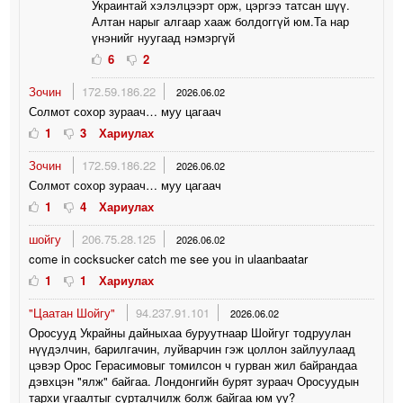
Украинтай хэлэлцээрт орж, цэргээ татсан шүү.
Алтан нарыг алгаар хааж болдоггүй юм.Та нар
үнэнийг нуугаад нэмэргүй
6
2
Зочин
172.59.186.22
2026.06.02
Солмот сохор зураач… муу цагаач
1
3
Хариулах
Зочин
172.59.186.22
2026.06.02
Солмот сохор зураач… муу цагаач
1
4
Хариулах
шойгу
206.75.28.125
2026.06.02
come in cocksucker catch me see you in ulaanbaatar
1
1
Хариулах
"Цаатан Шойгу"
94.237.91.101
2026.06.02
Оросууд Украйны дайныхаа буруутнаар Шойгуг тодруулан
нүүдэлчин, барилгачин, луйварчин гэж цоллон зайлуулаад
цэвэр Орос Герасимовыг томилсон ч гурван жил байрандаа
дэвхцэн "ялж" байгаа. Лондонгийн бурят зураач Оросуудын
тархи угаалтыг сурталчилж болж байгаа юм уу?