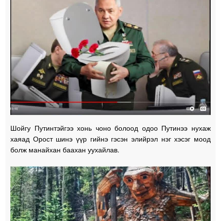
Шойгу Путинтэйгээ хонь чоно болоод одоо Путинээ нухаж
хаяад Орост шинэ үүр гийнэ гэсэн элийрэл нэг хэсэг моод
болж манайхан баахан уухайлав.