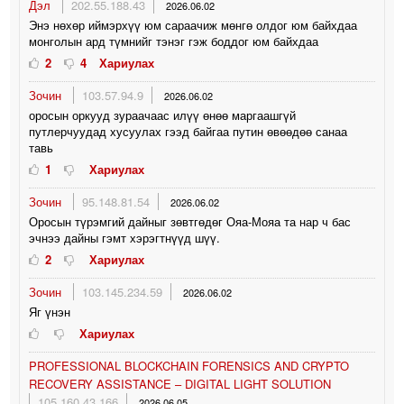
Дэл
202.55.188.43
2026.06.02
Энэ нөхөр иймэрхүү юм сараачиж мөнгө олдог юм байхдаа
монголын ард түмнийг тэнэг гэж боддог юм байхдаа
2
4
Хариулах
Зочин
103.57.94.9
2026.06.02
оросын оркууд зураачаас илүү өнөө маргаашгүй
путлерчуудад хусуулах гээд байгаа путин өвөөдөө санаа
тавь
1
Хариулах
Зочин
95.148.81.54
2026.06.02
Оросын түрэмгий дайныг зөвтгөдөг Ояа-Мояа та нар ч бас
эчнээ дайны гэмт хэрэгтнүүд шүү.
2
Хариулах
Зочин
103.145.234.59
2026.06.02
Яг үнэн
Хариулах
PROFESSIONAL BLOCKCHAIN FORENSICS AND CRYPTO
RECOVERY ASSISTANCE – DIGITAL LIGHT SOLUTION
105.160.43.166
2026.06.05