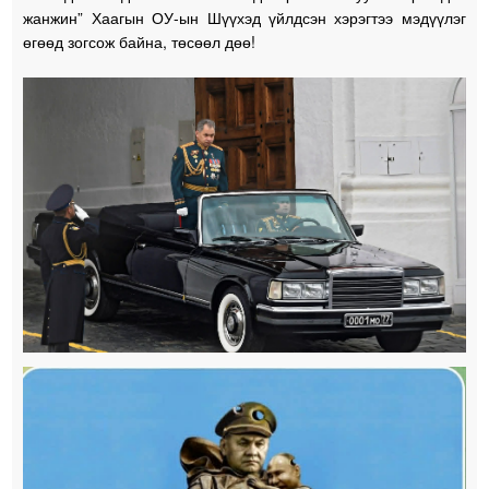
жанжин” Хаагын ОУ-ын Шүүхэд үйлдсэн хэрэгтээ мэдүүлэг
өгөөд зогсож байна, төсөөл дөө!