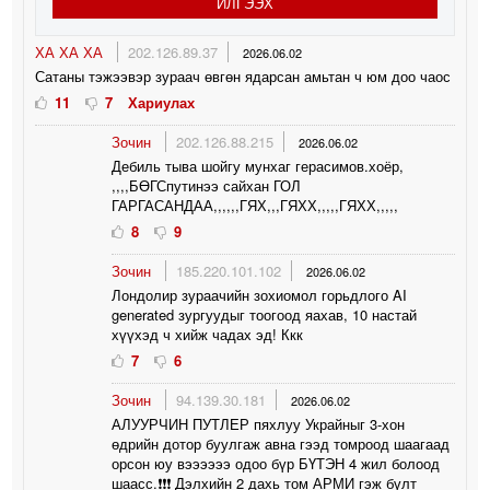
ИЛГЭЭХ
ХА ХА ХА
202.126.89.37
2026.06.02
Сатаны тэжээвэр зураач өвгөн ядарсан амьтан ч юм доо чаос
11
7
Хариулах
Зочин
202.126.88.215
2026.06.02
Дебиль тыва шойгу мунхаг герасимов.хоёр,
,,,,БӨГСпутинээ сайхан ГОЛ
ГАРГАСАНДАА,,,,,,ГЯХ,,,ГЯХХ,,,,,ГЯХХ,,,,,
8
9
Зочин
185.220.101.102
2026.06.02
Лондолир зураачийн зохиомол горьдлого AI
generated зургуудыг тоогоод яахав, 10 настай
хүүхэд ч хийж чадах эд! Ккк
7
6
Зочин
94.139.30.181
2026.06.02
АЛУУРЧИН ПУТЛЕР пяхлуу Украйныг 3-хон
өдрийн дотор буулгаж авна гээд томроод шаагаад
орсон юу вээээээ одоо бүр БҮТЭН 4 жил болоод
шаасс.❗️❗️❗️ Дэлхийн 2 дахь том АРМИ гэж бүлт