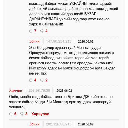
шаагаад байдаг жижиг УКРАЙНЫ жижиг армийг
дийлэхгүй амьсгаа царайлж алаа маажаад дэлхий
даяар ониго шаажийсдээ пяз❗️❗️❗️ БУЗАР
ДАРАНГУЙЛАГЧ үхлийн муугаар үхэх болноо
харж л байгаарай❗️❗️❗️
7
4
Зочин
147.90.234.213
2026.06.02
Энэ Лондолир зураач гуай Монголчуудыг
Оросуудыг зориуд гүтгэн доромжилсон зохиомж
бичиж байгаад визнийхээ төрөлийг улс төрийн
орогногч болгож солих гэж оролдож байгаа биз!
Иймэрхүү ядарсан болхи хоцрогдсон арга байдаг
юмөө! Ккк
4
2
Хилчин
203.98.76.30
2026.06.02
Ооёо, мооёо гээд байгаа гөлөгөө Британд ДЖ хийж хоолоо
зогоож байгаа банди. Чи Монголд ирж амьдрах чадваргүй
хошного.....
6
8
Хариулах
Зочин
202.126.88.215
2026.06.02