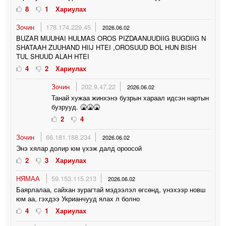
8
1
Хариулах
Зочин
178.174.229.45
2026.06.02
BUZAR MUUHAI HULMAS OROS PIZDAANUUDIIG BUGDIIG N
SHATAAH ZUUHAND HIIJ HTEI ,OROSUUD BOL HUN BISH
TUL SHUUD ALAH HTEI
4
2
Хариулах
Зочин
202.9.47.22
2026.06.02
Танай хужаа жинхэнэ бузрын хараал идсэн нартын
бузрууд. 🤮🤮🤮
2
4
Зочин
66.181.188.234
2026.06.02
Энэ хялар долир юм үхэж далд ороосой
2
3
Хариулах
НЯМАА
59.153.115.213
2026.06.02
Баярлалаа, сайхан зурагтай мэдээлэл өгсөнд, үнэхээр новш
юм аа, гэхдээ Укрианчууд ялах л болно
4
1
Хариулах