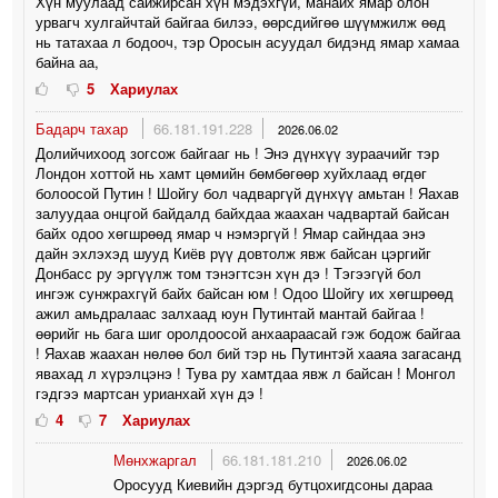
Хүн муулаад сайжирсан хүн мэдэхгүй, манайх ямар олон
урвагч хулгайчтай байгаа билээ, өөрсдийгөө шүүмжилж өөд
нь татахаа л бодооч, тэр Оросын асуудал бидэнд ямар хамаа
байна аа,
5
Хариулах
Бадарч тахар
66.181.191.228
2026.06.02
Долийчихоод зогсож байгааг нь ! Энэ дүнхүү зураачийг тэр
Лондон хоттой нь хамт цөмийн бөмбөгөөр хуйхлаад өгдөг
болоосой Путин ! Шойгу бол чадваргүй дүнхүү амьтан ! Яахав
залуудаа онцгой байдалд байхдаа жаахан чадвартай байсан
байх одоо хөгшрөөд ямар ч нэмэргүй ! Ямар сайндаа энэ
дайн эхлэхэд шууд Киёв рүү довтолж явж байсан цэргийг
Донбасс ру эргүүлж том тэнэгтсэн хүн дэ ! Тэгээгүй бол
ингэж сунжрахгүй байх байсан юм ! Одоо Шойгу их хөгшрөөд
ажил амьдралаас залхаад юун Путинтай мантай байгаа !
өөрийг нь бага шиг оролдоосой анхаараасай гэж бодож байгаа
! Яахав жаахан нөлөө бол бий тэр нь Путинтэй хааяа загасанд
явахад л хүрэлцэнэ ! Тува ру хамтдаа явж л байсан ! Монгол
гэдгээ мартсан урианхай хүн дэ !
4
7
Хариулах
Мөнхжаргал
66.181.181.210
2026.06.02
Оросууд Киевийн дэргэд бутцохигдсоны дараа