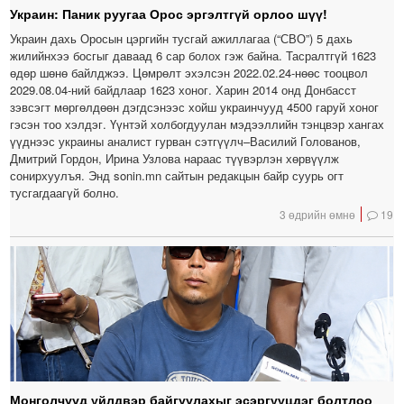
Украин: Паник руугаа Орос эргэлтгүй орлоо шүү!
Украин дахь Оросын цэргийн тусгай ажиллагаа (“СВО”) 5 дахь
жилийнхээ босгыг даваад 6 сар болох гэж байна. Тасралтгүй 1623
өдөр шөнө байлджээ. Цөмрөлт эхэлсэн 2022.02.24-нөөс тооцвол
2029.08.04-ний байдлаар 1623 хоног. Харин 2014 онд Донбасст
зэвсэгт мөргөлдөөн дэгдсэнээс хойш украинчууд 4500 гаруй хоног
гэсэн тоо хэлдэг. Үүнтэй холбогдуулан мэдээллийн тэнцвэр хангах
үүднээс украины аналист гурван сэтгүүлч–Василий Голованов,
Дмитрий Гордон, Ирина Узлова нараас түүвэрлэн хөрвүүлж
сонирхуулъя. Энд sonin.mn сайтын редакцын байр суурь огт
тусгагдаагүй болно.
3 өдрийн өмнө
19
Монголчууд үйлдвэр байгуулахыг эсэргүүцдэг болтлоо