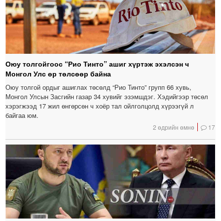
Оюу толгойгоос “Рио Тинто” ашиг хүртэж эхэлсэн ч
Монгол Улс өр төлсөөр байна
Оюу толгой ордыг ашиглах төсөлд “Рио Тинто” групп 66 хувь,
Монгол Улсын Засгийн газар 34 хувийг эзэмшдэг. Хэдийгээр төсөл
хэрэгжээд 17 жил өнгөрсөн ч хоёр тал ойлголцолд хүрээгүй л
байгаа юм.
2 өдрийн өмнө
17