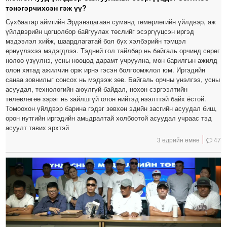
тэнэгэрчихсэн гэж үү?
Сүхбаатар аймгийн Эрдэнэцагаан суманд төмөрлөгийн үйлдвэр, аж
үйлдвэрийн цогцолбор байгуулах төслийг эсэргүүцсэн иргэд
мэдээлэл хийж, шаардлагатай бол бүх хэлбэрийн тэмцэл
өрнүүлэхээ мэдэгдлээ. Тэдний гол тайлбар нь байгаль орчинд сөрөг
нөлөө үзүүлнэ, усны нөөцөд дарамт учруулна, мөн барилгын ажилд
олон хятад ажилчин орж ирнэ гэсэн болгоомжлол юм. Иргэдийн
санаа зовнилыг сонсох нь мэдээж зөв. Байгаль орчны үнэлгээ, усны
асуудал, технологийн аюулгүй байдал, нөхөн сэргээлтийн
төлөвлөгөө зэрэг нь зайлшгүй олон нийтэд нээлттэй байх ёстой.
Томоохон үйлдвэр барина гэдэг зөвхөн эдийн засгийн асуудал биш,
орон нутгийн иргэдийн амьдралтай холбоотой асуудал учраас тэд
асуулт тавих эрхтэй
3 өдрийн өмнө
47