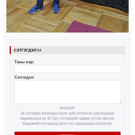
СЭТГЭГДЭЛ
34
Таны нэр:
Сэтгэгдэл:
АНХААР!
Та сэтгэгдэл бичихдээ хууль зүйн болон ёс суртахууныг
баримтална уу. Ёс бус сэтгэгдлийг админ устгах эрхтэй.
Мэдээний сэтгэгдэлд sonin.mn хариуцлага хүлээхгүй.