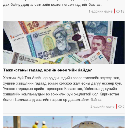
дэх байнуудад алсын зайн цохилт өгсөн гэдгийг батлав.
1 өдрийн өмнө
18
Тажикстаны гадаад өрийн өнөөгийн байдал
Хөгжиж буй Төв Азийн орнуудын эдийн засаг тэлэхийн хэрээр төв,
хувийн хэвшлийн гадаад өрийн хэмжээ жам ёсны дагуу өссөөр буй.
Үүнээс гадаадын өрийн төрлөөрөө Казахстан, Узбекстанд хувийн
хэвшлийн компаниудын өр зонхилж буй онцлогтой бол Киргизстан
болон Тажикстанд засгийн газрын өр давамгайлж байна.
2 өдрийн өмнө
5