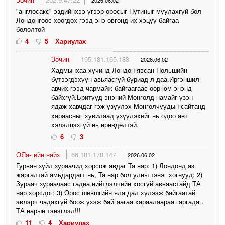
"англосакс" эздийнхээ үгээр оросыг Путиныг муулахгүй бол
Лондонгоос хөөгдөх гээд энэ өвгөнд их хэцүү байгаа
бололтой
4
5
Хариулах
Зочин
195.181.165.183
2026.06.02
Хадмынхаа хүчинд Лондон явсан Польшийн
бүтээгдэхүүн авьяасгүй буриад л даа.Иргэншил
авчих гээд чармайж байгаагаас өөр юм энэнд
байхгүй.Бритүүд энэний Монголд намайг үзэн
ядаж хавчдаг гэж үзүүлэх Монголчуудын сайтанд
хараасныг хувилаад үзүүлэхийг нь одоо авч
хэлэлцэхгүй нь өрөвдөлтэй.
6
3
ОЯа-гийн найз
66.181.178.147
2026.06.02
Гурван зүйл зураачид хорсож явдаг Та нар: 1) Лондонд аз
жаргалтай амьдардагт нь, Та нар бол улны тэнэг хогнууд; 2)
Зураач зураачаас гадна нийтлэлчийн хосгүй авьяастайд ТА
нар хорсдог; 3) Орос шившгийн ялагдал хүлээж байгаатай
эвлэрч чадахгүй боож үхэж байгаагаа хараалаараа гаргадаг.
ТА нарын тэнэглэл!!!
11
4
Хариулах