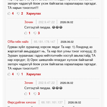
эвлэрч чадахгүй боож үхэж байгаагаа хараалаараа гаргадаг.
ТА нарын тэнэглэл!!!
4
2
Хариулах
Зочин
202.9.47.22
2026.06.02
Сэтгэцтэй пиздаа. 😂😂😂
1
3
ОЯа-гийн найз
66.181.178.147
2026.06.02
Гурван зүйл зураачид хорсож явдаг Та нар: 1) Лондонд аз
жаргалтай амьдардагт нь, Та нар бол улны тэнэг хогнууд; 2)
Зураач зураачаас гадна нийтлэлчийн хосгүй авьяастайд ТА
нар хорсдог; 3) Орос шившгийн ялагдал хүлээж байгаатай
эвлэрч чадахгүй боож үхэж байгаагаа хараалаараа гаргадаг.
ТА нарын тэнэглэл!!!
4
1
Хариулах
Зочин
202.9.47.22
2026.06.02
Сэтгэцтэй пиздаа. 😂😂😂
1
3
Өөрсдийгөө хичээе
66.181.161.137
2026.06.02