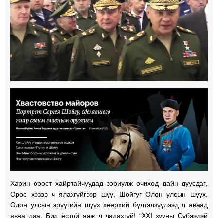
Харин орост хайртайчуудад зориулж өчихөд дайн дуусдаг,
Орос хэзээ ч ялахгүйгээр шүү, Шойгуг Олон улсын шүүх,
Олон улсын эрүүгийн шүүх хөөрхий бүлтэлзүүлээд л аваад
явна даа. Бид ёстой яаж ч чадахгүй! “XXI зууны Сүбээдэй