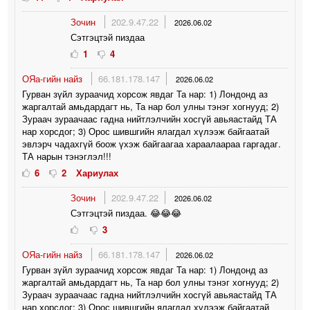
Зочин
202.9.47.22
2026.06.02
Сэтгэцтэй пиздаа
1
4
ОЯа-гийн найз
66.181.178.147
2026.06.02
Гурван зүйл зураачид хорсож явдаг Та нар: 1) Лондонд аз
жаргалтай амьдардагт нь, Та нар бол улны тэнэг хогнууд; 2)
Зураач зураачаас гадна нийтлэлчийн хосгүй авьяастайд ТА
нар хорсдог; 3) Орос шившгийн ялагдал хүлээж байгаатай
эвлэрч чадахгүй боож үхэж байгаагаа хараалаараа гаргадаг.
ТА нарын тэнэглэл!!!
6
2
Хариулах
Зочин
202.9.47.22
2026.06.02
Сэтгэцтэй пиздаа. 😂😂😂
3
ОЯа-гийн найз
66.181.178.147
2026.06.02
Гурван зүйл зураачид хорсож явдаг Та нар: 1) Лондонд аз
жаргалтай амьдардагт нь, Та нар бол улны тэнэг хогнууд; 2)
Зураач зураачаас гадна нийтлэлчийн хосгүй авьяастайд ТА
нар хорсдог; 3) Орос шившгийн ялагдал хүлээж байгаатай