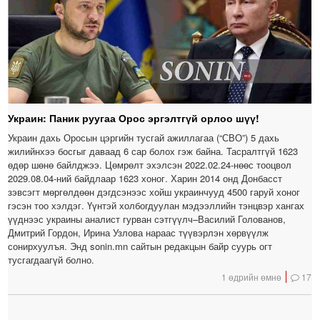
Украин: Паник руугаа Орос эргэлтгүй орлоо шүү!
Украин дахь Оросын цэргийн тусгай ажиллагаа (“СВО”) 5 дахь
жилийнхээ босгыг даваад 6 сар болох гэж байна. Тасралтгүй 1623
өдөр шөнө байлджээ. Цөмрөлт эхэлсэн 2022.02.24-нөөс тооцвол
2029.08.04-ний байдлаар 1623 хоног. Харин 2014 онд Донбасст
зэвсэгт мөргөлдөөн дэгдсэнээс хойш украинчууд 4500 гаруй хоног
гэсэн тоо хэлдэг. Үүнтэй холбогдуулан мэдээллийн тэнцвэр хангах
үүднээс украины аналист гурван сэтгүүлч–Василий Голованов,
Дмитрий Гордон, Ирина Узлова нараас түүвэрлэн хөрвүүлж
сонирхуулъя. Энд sonin.mn сайтын редакцын байр суурь огт
тусгагдаагүй болно.
1 өдрийн өмнө
17