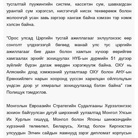
тусгалтай пуужингийн систем, кассетэн сум, шавхагдсан
урантай сум хэрэгсэл, нисгэгчгүй нисэх төхөөрөмж болон
жолоочгүй усан завь зэргээр хангаж байна хэмээн тэр нэмж
хэлсэн байна.
"Орос улсад Цэргийн тусгай ажиллагааг эхлүүлэхээс өөр
сонголт үлдээгээгүй бөгөөд манай улс тус цэргийн
ажиллагааг бие даан болон хамтын хүчээр өөрийгөө
хамгаалах эрхийг зохицуулах НҮБ-ын дүрмийн 51 дүгээр
зүйлийг бүрэн дагаж мөрдөн хэрэгжүүлж байна. ОХУ нь
Аляскийн дээд хэмжээний уулзалтаар ОХУ болон АНУ-ын
Ерөнхийлөгч нарын хооронд үүссэн харилцан ойлголцлын
үндсэн дээр уг хямралыг зохицуулахад бэлэн байна" гэж
Полищук тэмдэглэв.
Монголын Евроазийн Стратегийн Судалгааны Хүрээлэнгээс
зохион байгуулсан дугуй ширээний уулзалтад Монгол Улсын
Их Хурлын гишүүд, Монгол болон Японы шинжээчдийн
хүрээний төлөөлөл, Беларусь, Хятад болон Киргизстан
улсуудын Элчин сайдын яамнууд зэрэг дипломат корпусын