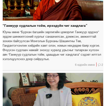
“Ганжуур судлалын тойм, ирээдүйн чиг хандлага”
Юуны өмнө “Бурхан багшийн зарлигийн цоморлиг Ганжуур эрдэнэ”
эрдэм шинжилгээний хурлыг санаачилсан, дэмжсэн, амжилттай
зохион байгуулсан Монголын Бурханы Шашинтны Төв,
Гандантэгчэнлин хийдийн хамт олон, номын нөхдөдөө баяр хүргэе.
Өчүүхэн судлаач намайг энэхүү хуралд урьсныг талархан хүлээн
авч “Ганжуур судлалын тойм, цаашдын чиг хандлага” сэдэвт илтгэл
хэлэлцүүлснээ доор сийрүүлье.
6 өдрийн өмнө
2