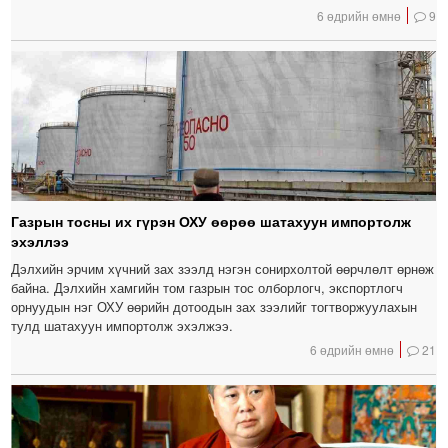
6 өдрийн өмнө
9
Газрын тосны их гүрэн ОХУ өөрөө шатахуун импортолж
эхэллээ
Дэлхийн эрчим хүчний зах зээлд нэгэн сонирхолтой өөрчлөлт өрнөж
байна. Дэлхийн хамгийн том газрын тос олборлогч, экспортлогч
орнуудын нэг ОХУ өөрийн дотоодын зах зээлийг тогтворжуулахын
тулд шатахуун импортолж эхэлжээ.
6 өдрийн өмнө
21