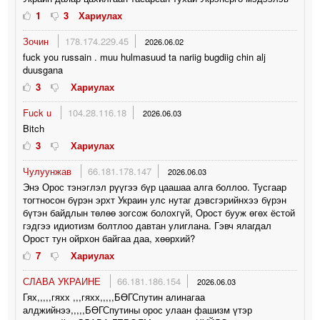
1
3
Хариулах
Зочин
178.174.229.45
2026.06.02
fuck you russain . muu hulmasuud ta nariig bugdiig chin alj
duusgana
3
Хариулах
Fuck u
104.28.116.18
2026.06.03
Bitch
3
Хариулах
Чулуунжав
66.181.178.147
2026.06.03
Энэ Орос тэнэглэл рүүгээ бүр цаашаа алга боллоо. Тусгаар
тогтносон бүрэн эрхт Украин улс нутаг дэвсгэрийнхээ бүрэн
бүтэн байдлын төлөө зогсож болохгүй, Орост бууж өгөх ёстой
гэдгээ идиотизм болтлоо давтан улиглана. Гэвч ялагдал
Орост тун ойрхон байгаа даа, хөөрхий?
7
Хариулах
СЛАВА УКРАИНЕ
66.181.186.154
2026.06.03
Гях,,,,,гяхх ,,,гяхх,,,,,БӨГСпутин алинагаа
алджийнээ,,,,,БӨГСпутины орос улаан фашизм үтэр