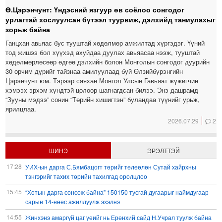
Ө.Цэрэнчунт: Үндэсний язгуур өв соёлоо сонгодог
урлагтай хослуулсан бүтээл туурвиж, дэлхийд таниулахыг
зорьж байна
Ганцхан авьяас бус тууштай хөдөлмөр амжилтад хүргэдэг. Үүний
тод жишээ бол хүүхэд ахуйдаа дуулах авьяасаа нээж, тууштай
хөдөлмөрлөсөөр өдгөө дэлхийн болон Монголын сонгодог дуурийн
30 орчим дүрийг тайзнаа амилуулаад буй Өлзийбүрэнгийн
Цэрэнчунт юм. Тэрээр саяхан Монгол Улсын Гавьяат жүжигчин
хэмээх эрхэм хүндтэй цолоор шагнагдсан билээ. Энэ дашрамд
“Зууны мэдээ” сонин “Төрийн хишигтэн” буландаа түүнийг урьж,
ярилцлаа.
2026.07.29
2
ШИНЭ
ЭРЭЛТТЭЙ
17:28
УИХ-ын дарга С.Бямбацогт төрийг төлөөлөн Сутай хайрхны
тэнгэрийг тахих төрийн тахилгад оролцлоо
15:45
“Хотын дарга сонсож байна” 150150 тусгай дугаарыг наймдугаар
сарын 14-нөөс ажиллуулж эхэлнэ
14:55
Жинхэнэ амаргүй цаг үеийг нь Ерөнхий сайд Н.Учрал туулж байна