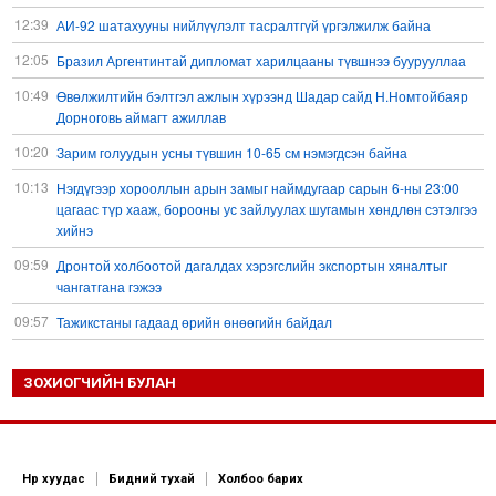
12:39
АИ-92 шатахууны нийлүүлэлт тасралтгүй үргэлжилж байна
12:05
Бразил Аргентинтай дипломат харилцааны түвшнээ буурууллаа
10:49
Өвөлжилтийн бэлтгэл ажлын хүрээнд Шадар сайд Н.Номтойбаяр
Дорноговь аймагт ажиллав
10:20
Зарим голуудын усны түвшин 10-65 см нэмэгдсэн байна
10:13
Нэгдүгээр хорооллын арын замыг наймдугаар сарын 6-ны 23:00
цагаас түр хааж, борооны ус зайлуулах шугамын хөндлөн сэтэлгээ
хийнэ
09:59
Дронтой холбоотой дагалдах хэрэгслийн экспортын хяналтыг
чангатгана гэжээ
09:57
Тажикстаны гадаад өрийн өнөөгийн байдал
09:50
БНХАУ АНУ-ын эсрэг авах арга хэмжээний жагсаалтаа гаргажээ
ЗОХИОГЧИЙН БУЛАН
09:22
Үндсэн хууль зөрчсөн Х.Булгантуяа, үндэсний эв нэгдэлд
харшилсан М.Нарантуяа-Нара нарт хэзээ хариуцлага тооцох вэ?
08:35
Ормузын хоолойн усан тээврийн зам шугамын талаар Иран
Омантай тохиролцоонд хүрчээ
Нүүр хуудас
Бидний тухай
Холбоо барих