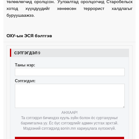
төлөөлөгчид оролцсон. Уулзалтад оролцогчид Старобельск
хотод хүүхдүүдийг хөнөөсөн террорист халдлагыг
буруушаажээ.
ОХУ-ын ЭСЯ бэлтгэв
СЭТГЭГДЭЛ
9
Таны нэр:
Сэтгэгдэл:
АНХААР!
Та сэтгэгдэл бичихдээ хууль зүйн болон ёс суртахууныг
баримтална уу. Ёс бус сэтгэгдлийг админ устгах эрхтэй.
Мэдээний сэтгэгдэлд sonin.mn хариуцлага хүлээхгүй.