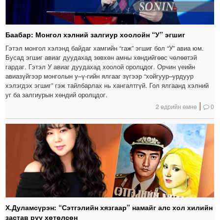
Баабар: Монгол хэлний залгиур хоолойн “У” эгшиг
Гэтэл монгол хэлэнд байдаг хамгийн “гаж” эгшиг бол “У” авиа юм.
Бусад эгшиг авиаг дуудахад зөвхөн амны хөндийгөөс чөлөөтэй
гардаг. Гэтэл У авиаг дуудахад хоолой оролцдог. Орчин үеийн
авиазүйгээр монголын у–ү-гийн ялгааг зүгээр “хойгуур–урдуур
хэлэгдэх эгшиг” гэж тайлбарлах нь хангалтгүй. Гол ялгаанд хэлний
уг ба залгиурын хөндий оролцдог.
2 өдрийн өмнө
0
Х.Дуламсүрэн: “Сэтгэлийн хязгаар” намайг алс хол хилийн
застав руу хөтөлсөн