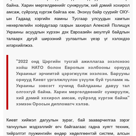
байна. Харин мөргөлдөөнийг сунжруулж, хий дэмий хохирол
амсаж, сүйрэлд хүргэж байгаа юм. Энэхүү байр суурийг ОХУ-
ын Гадаад хэргийн яамны Тусгаар улсуудын хамтын
нөхөрлөлийн хоёрдугаар газрын захирал Алексей Полищук
Украины асуудлын хүрээн дэх Евроазийн аюулгүй байдлын
талаарх дугуй ширээний уулзалтын үеэр үг хэлэхдээ
илэрхийлжээ.
"2022 онд Цэргийн тусгай ажиллагаа эхэлснээс
хойш НАТО болон Европын холбооны орнууд
Украиныг эрчимтэй цэрэгжүүлж эхэлсэн. Барууны
орнууд Киевт үргэлжлүүлэн үзүүлж буй тусламж нь
Украины зэвсэгт хүчинд байлдааны давуу тал
олгохгүй байна. Харин мөргөлдөөнийг сунжруулж,
хий дэмий хохирол амсаж, сүйрэлд хүргэж байна"
хэмээн Оросын дипломатч хэлэв.
Киевт хиймэл дагуулын зураг, бай зааварчилгаа зэрэг
тагнуулын мэдээллийг өгч байгаагаас гадна хуягт техник,
тийрэлтэт пуужингийн өндөр хөдөлгөөнтэй систем, алсын