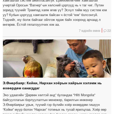
хамгаалах систем ажилласангүй. Ерөнхийлөгчийг хамгаалах
учиртай Оросын “Вагнер”-ын хөлсний цэргүүд нь ч таг чиг. Путин
зориуд түүнийг Трампад хаяж өгөв үү? Эсхүл тийм муу систем юм
уу? Кубын цэргүүд хамгаалж байсан ч ёстой “юм” болсонгүй.
Тэднийг, юу болж байгааг ойлгож ядаж байх хооронд арчаад л
өнгөрөв. Ёстой гялалзуулчих юм аа.
7 өдрийн өмнө
22
Э.Өнөрбаяр: Кейки, Нархан хоёрын хайрын хэлэмж нь
өхөөрдөм санагддаг
Энэ удаагийн “Дөрвөн хөлтэй анд” буландаа "Hilti Mongolia"
байгууллагын борлуулалтын менежер, барилгын инженер
Э.Өнөрбаярыг урьж, түүний гэр бүлийн хоёр өхөөрдөм гишүүн
“Кэйки” муур болон “Нархан” тотиных нь тухай ярилцлаа. Хоёр өөр