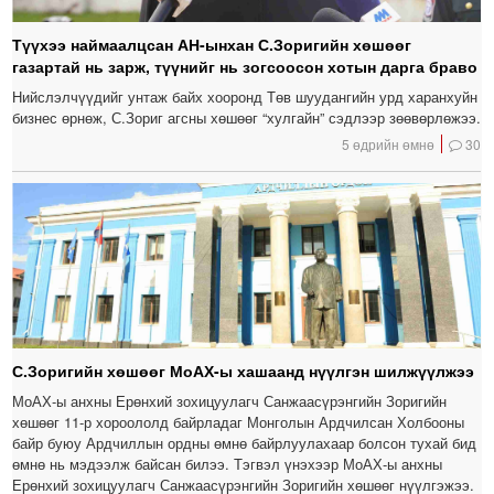
Түүхээ наймаалцсан АН-ынхан С.Зоригийн хөшөөг
газартай нь зарж, түүнийг нь зогсоосон хотын дарга браво
Нийслэлчүүдийг унтаж байх хооронд Төв шуудангийн урд харанхуйн
бизнес өрнөж, С.Зориг агсны хөшөөг “хулгайн” сэдлээр зөөвөрлөжээ.
5 өдрийн өмнө
30
С.Зоригийн хөшөөг МоАХ-ы хашаанд нүүлгэн шилжүүлжээ
МоАХ-ы анхны Ерөнхий зохицуулагч Санжаасүрэнгийн Зоригийн
хөшөөг 11-р хороололд байрладаг Монголын Ардчилсан Холбооны
байр буюу Ардчиллын ордны өмнө байрлуулахаар болсон тухай бид
өмнө нь мэдээлж байсан билээ. Тэгвэл үнэхээр МоАХ-ы анхны
Ерөнхий зохицуулагч Санжаасүрэнгийн Зоригийн хөшөөг нүүлгэжээ.