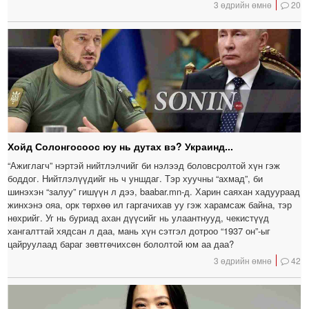
3 өдрийн өмнө
20
Хойд Солонгосоос юу нь дутах вэ? Украинд...
“Ажиглагч” нэртэй нийтлэлчийг би нэлээд боловсролтой хүн гэж
боддог. Нийтлэлүүдийг нь ч уншдаг. Тэр хуучны “ахмад”, би
шинэхэн “залуу” гишүүн л дээ, baabar.mn-д. Харин саяхан хадуураад
жинхэнэ ояа, орк төрхөө ил гаргачихав уу гэж харамсаж байна, тэр
нөхрийг. Уг нь буриад ахан дүүсийг нь улаантнууд, чекистүүд
хангалттай хядсан л даа, мань хүн сэтгэл дотроо “1937 он”-ыг
цайруулаад бараг зөвтгөчихсөн бололтой юм аа даа?
3 өдрийн өмнө
42