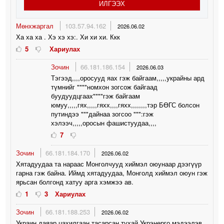
ИЛГЭЭХ
Мөнхжаргал
103.57.94.162
2026.06.02
Ха ха ха . Хэ хэ хэ:. Хи хи хи. Ккк
5
Хариулах
Зочин
66.181.186.154
2026.06.03
Тэгээд,,,,оросууд яах гэж байгаам,,,,,украйны ард
түмнийг """"номхон зогсож байгаад
буудуудцгаах""""гэж байгаам
юмуу,,,,,гях,,,,,гяхх,,,,гяхх,,,,,,,,тэр БӨГС болсон
путиндээ """дайнаа зогсоо """:гэж
хэлээч,,,,,оросын фашистуудаа,,,,
7
Зочин
66.181.184.170
2026.06.02
Хятадуудаа та нараас Монголчууд хиймэл оюунаар дээгүүр
гарна гэж байна. Иймд хятадуудаа, Монголд хиймэл оюун гэж
ярьсан болгонд хатуу арга хэмжээ ав.
1
3
Хариулах
Зочин
66.181.188.253
2026.06.02
Украин даяар цахилгаан тасарсан тухай Укрэнерго мэдээлэв