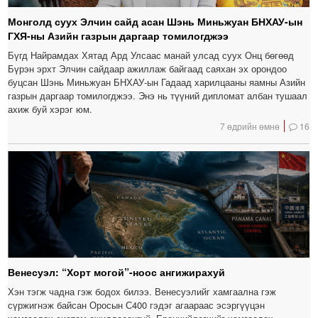
Монголд суух Элчин сайд асан Шэнь Миньжуан БНХАУ-ын
ГХЯ-ны Азийн газрын даргаар томилогджээ
Бүгд Найрамдах Хятад Ард Улсаас манай улсад суух Онц бөгөөд
Бүрэн эрхт Элчин сайдаар ажиллаж байгаад саяхан эх орондоо
буцсан Шэнь Миньжуан БНХАУ-ын Гадаад харилцааны яамны Азийн
газрын даргаар томилогджээ. Энэ нь түүний дипломат албан тушаал
ахиж буй хэрэг юм.
7 өдрийн өмнө
16
Венесуэл: “Хорт могой”-ноос ангижирахуй
Хэн тэгж чадна гэж бодох билээ. Венесуэлийг хамгаална гэж
сүржигнэж байсан Оросын С400 гэдэг агаараас эсэргүүцэн