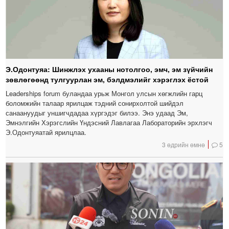
Э.Одонтуяа: Шинжлэх ухааны нотолгоо, эмч, эм зүйчийн
зөвлөгөөнд тулгуурлан эм, бэлдмэлийг хэрэглэх ёстой
Leaderships forum буландаа урьж Монгол улсын хөгжлийн гарц
боломжийн талаар ярилцаж тэдний сонирхолтой шийдэл
санаануудыг уншигчдадаа хүргэдэг билээ. Энэ удаад Эм,
Эмнэлгийн Хэрэгслийн Үндэсний Лавлагаа Лабораторийн эрхлэгч
Э.Одонтуяатай ярилцлаа.
3 өдрийн өмнө
5