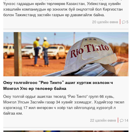
Үүнээс гадаадын өрийн төрлөөрөө Казахстан, Узбекстанд хувийн
хэвшлийн компаниудын өр зонхилж буй онцлогтой бол Киргизстан
болон Тажикстанд засгийн газрын өр давамгайлж байна.
20 цагийн өмнө
5
Оюу толгойгоос “Рио Тинто” ашиг хүртэж эхэлсэн ч
Монгол Улс өр төлсөөр байна
Оюу толгой ордыг ашиглах төсөлд “Рио Тинто” групп 66 хувь,
Монгол Улсын Засгийн газар 34 хувийг эзэмшдэг. Хэдийгээр төсөл
хэрэгжээд 17 жил өнгөрсөн ч хоёр тал ойлголцолд хүрээгүй л
байгаа юм.
22 цагийн өмнө
14