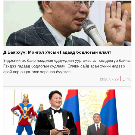
Д.Баярхүү: Монгол Улсын Гадаад бодлогын ялалт
Үндэсний их баяр наадмын өдрүүдийн уур амьсгал холдоогүй байна.
Гэхдээ гадаад бодлогын судлаач, Элчин сайд асан хүний нүдээр
арай өөр өнцөг олж харснаа буулгая.
2026.07.29
15