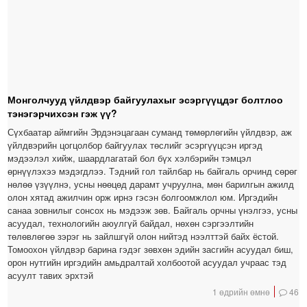
Монголчууд үйлдвэр байгуулахыг эсэргүүцдэг болтлоо
тэнэгэрчихсэн гэж үү?
Сүхбаатар аймгийн Эрдэнэцагаан суманд төмөрлөгийн үйлдвэр, аж
үйлдвэрийн цогцолбор байгуулах төслийг эсэргүүцсэн иргэд
мэдээлэл хийж, шаардлагатай бол бүх хэлбэрийн тэмцэл
өрнүүлэхээ мэдэгдлээ. Тэдний гол тайлбар нь байгаль орчинд сөрөг
нөлөө үзүүлнэ, усны нөөцөд дарамт учруулна, мөн барилгын ажилд
олон хятад ажилчин орж ирнэ гэсэн болгоомжлол юм. Иргэдийн
санаа зовнилыг сонсох нь мэдээж зөв. Байгаль орчны үнэлгээ, усны
асуудал, технологийн аюулгүй байдал, нөхөн сэргээлтийн
төлөвлөгөө зэрэг нь зайлшгүй олон нийтэд нээлттэй байх ёстой.
Томоохон үйлдвэр барина гэдэг зөвхөн эдийн засгийн асуудал биш,
орон нутгийн иргэдийн амьдралтай холбоотой асуудал учраас тэд
асуулт тавих эрхтэй
1 өдрийн өмнө
46