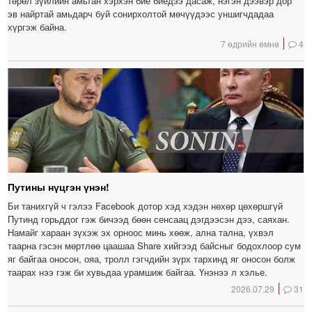
төрөл зүйлийн амьтан хэрхэн бие биедээ дасаж, нэгэн дээвэр дор
эв найртай амьдарч буй сонирхолтой мөчүүдээс уншигчдадаа
хүргэж байна.
7 өдрийн өмнө
4
Путины нүцгэн үнэн!
Би танихгүй ч гэлээ Facebook дотор хэд хэдэн нөхөр цөхөршгүй
Путинд горьддог гэж бичээд бөөн сенсаац дэгдээсэн дээ, саяхан.
Намайг хараан зүхэж эх орноос минь хөөж, ална тална, үхвэл
таарна гэсэн мөртлөө цаашаа Share хийгээд байсныг бодохлоор сум
яг байгаа оносон, ояа, тролл гэгчдийн зүрх тархинд яг оносон болж
таарах нээ гэж би хувьдаа урамшиж байгаа. Үнэнээ л хэлье.
2026.07.29
31