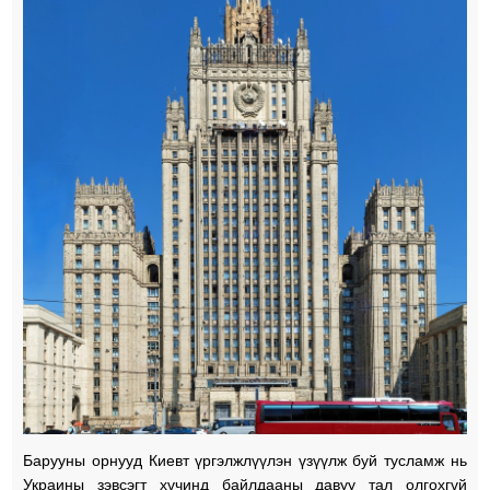
Барууны орнууд Киевт үргэлжлүүлэн үзүүлж буй тусламж нь
Украины зэвсэгт хүчинд байлдааны давуу тал олгохгүй