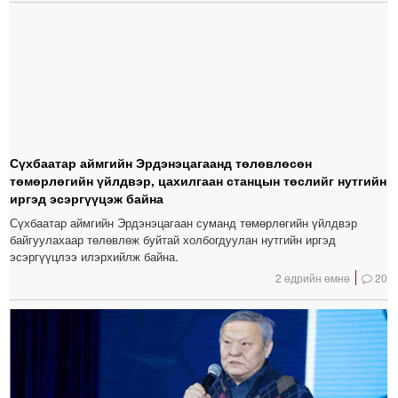
Сүхбаатар аймгийн Эрдэнэцагаанд төлөвлөсөн
төмөрлөгийн үйлдвэр, цахилгаан станцын төслийг нутгийн
иргэд эсэргүүцэж байна
Сүхбаатар аймгийн Эрдэнэцагаан суманд төмөрлөгийн үйлдвэр
байгуулахаар төлөвлөж буйтай холбогдуулан нутгийн иргэд
эсэргүүцлээ илэрхийлж байна.
2 өдрийн өмнө
20