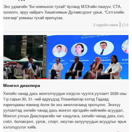
Энэ удаагийн “Би номныхоо тухай” буланд МЗЭ-ийн гишүүн, СТА,
зохиолч, яруу найрагч Хишигнямын Дуламсүрэнг урьж, “Сэтгэлийн
хязгаар” романы тухай ярилцлаа.
2 өдрийн өмнө
0
Монгол диаспора
Хилийн чанад дахь монголчуудын нэгдсэн чуулга уулзалт 2026 оны
7-р сарын 30, 31- ний өдрүүдэд Улаанбаатар хотод Гадаад
харилцааны яаманд болж би энэ ажиллагаанд оролцлоо. Энэхүү
уулзалтад хилийн чанад дахь монгол иргэдийн нийгмийн асуудал,
Монгол улсын Диаспорагийн чиг хандлага, хилийн чанад дахь хэл,
соёл, боловсрол, урлаг, спорт, оюутан залуучуудын асуудлыг ярьж
хэлэлцүүлэг хийв.