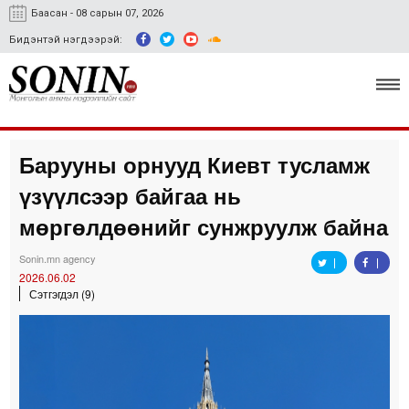
Баасан - 08 сарын 07, 2026
Бидэнтэй нэгдээрэй:
Барууны орнууд Киевт тусламж
Улс төр, эдийн засаг
үзүүлсээр байгаа нь
Гэмт хэрэг
мөргөлдөөнийг сунжруулж байна
Нийгэм, соёл
Sonin.mn agency
2026.06.02
Спорт
Сэтгэгдэл (9)
Easy news