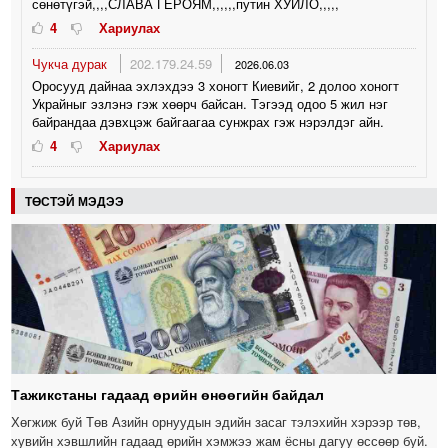
сөнөтүгэй,,,,СЛАВА ГЕРОЯМ,,,,,,путин ХУЙЛО,,,,,
4
Хариулах
Чукча дурак
202.179.24.59
2026.06.03
Оросууд дайнаа эхлэхдээ 3 хоногт Киевийг, 2 долоо хоногт
Украйныг эзлэнэ гэж хөөрч байсан. Тэгээд одоо 5 жил нэг
байрандаа дэвхцэж байгаагаа сунжрах гэж нэрэлдэг айн.
4
Хариулах
ТӨСТЭЙ МЭДЭЭ
Тажикстаны гадаад өрийн өнөөгийн байдал
Хөгжиж буй Төв Азийн орнуудын эдийн засаг тэлэхийн хэрээр төв,
хувийн хэвшлийн гадаад өрийн хэмжээ жам ёсны дагуу өссөөр буй.