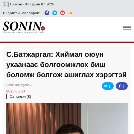
Баасан - 08 сарын 07, 2026
Бидэнтэй нэгдээрэй:
С.Батжаргал: Хиймэл оюун
Улс төр, эдийн засаг
ухаанаас болгоомжлох биш
Гэмт хэрэг
боломж болгож ашиглах хэрэгтэй
Нийгэм, соёл
Sonin.mn agency
2026.06.03
Спорт
Сэтгэгдэл (8)
Easy news