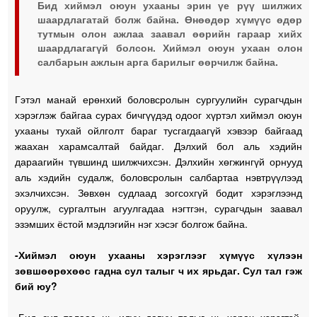
Бид хиймэл оюун ухааны эрин үе рүү шилжих
шаардлагатай болж байна. Өнөөдөр хүмүүс өдөр
тутмын олон ажлаа заавал өөрийн гараар хийх
шаардлагагүй болсон. Хиймэл оюун ухаан олон
салбарын ажлын арга барилыг өөрчилж байна.
Гэтэл манай ерөнхий боловсролын сургуулийн сурагчдын
хэрэглэж байгаа сурах бичгүүдэд одоог хүртэл хиймэл оюун
ухааны тухай ойлголт бараг тусгагдаагүй хэвээр байгаад
жаахан харамсалтай байдаг. Дэлхий бол аль хэдийн
дараагийн түвшинд шилжчихсэн. Дэлхийн хөгжингүй орнууд
аль хэдийн судалж, боловсролын салбартаа нэвтрүүлээд
эхэлчихсэн. Зөвхөн судлаад зогсохгүй бодит хэрэглээнд
оруулж, сургалтын агуулгадаа нэгтгэн, сурагчдын заавал
эзэмших ёстой мэдлэгийн нэг хэсэг болгож байна.
-Хиймэл оюун ухааны хэрэглээг хүмүүс хүлээн
зөвшөөрөхөөс гадна сул талыг ч их ярьдаг. Сул тал гэж
бий юу?