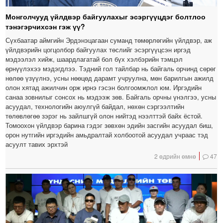
Монголчууд үйлдвэр байгуулахыг эсэргүүцдэг болтлоо
тэнэгэрчихсэн гэж үү?
Сүхбаатар аймгийн Эрдэнэцагаан суманд төмөрлөгийн үйлдвэр, аж
үйлдвэрийн цогцолбор байгуулах төслийг эсэргүүцсэн иргэд
мэдээлэл хийж, шаардлагатай бол бүх хэлбэрийн тэмцэл
өрнүүлэхээ мэдэгдлээ. Тэдний гол тайлбар нь байгаль орчинд сөрөг
нөлөө үзүүлнэ, усны нөөцөд дарамт учруулна, мөн барилгын ажилд
олон хятад ажилчин орж ирнэ гэсэн болгоомжлол юм. Иргэдийн
санаа зовнилыг сонсох нь мэдээж зөв. Байгаль орчны үнэлгээ, усны
асуудал, технологийн аюулгүй байдал, нөхөн сэргээлтийн
төлөвлөгөө зэрэг нь зайлшгүй олон нийтэд нээлттэй байх ёстой.
Томоохон үйлдвэр барина гэдэг зөвхөн эдийн засгийн асуудал биш,
орон нутгийн иргэдийн амьдралтай холбоотой асуудал учраас тэд
асуулт тавих эрхтэй
2 өдрийн өмнө
47