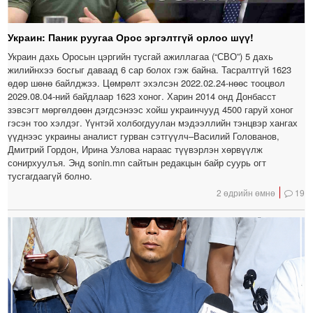
Украин: Паник руугаа Орос эргэлтгүй орлоо шүү!
Украин дахь Оросын цэргийн тусгай ажиллагаа (“СВО”) 5 дахь
жилийнхээ босгыг даваад 6 сар болох гэж байна. Тасралтгүй 1623
өдөр шөнө байлджээ. Цөмрөлт эхэлсэн 2022.02.24-нөөс тооцвол
2029.08.04-ний байдлаар 1623 хоног. Харин 2014 онд Донбасст
зэвсэгт мөргөлдөөн дэгдсэнээс хойш украинчууд 4500 гаруй хоног
гэсэн тоо хэлдэг. Үүнтэй холбогдуулан мэдээллийн тэнцвэр хангах
үүднээс украины аналист гурван сэтгүүлч–Василий Голованов,
Дмитрий Гордон, Ирина Узлова нараас түүвэрлэн хөрвүүлж
сонирхуулъя. Энд sonin.mn сайтын редакцын байр суурь огт
тусгагдаагүй болно.
2 өдрийн өмнө
19