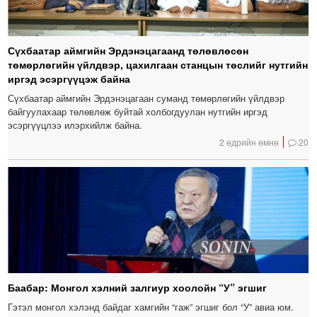
Сүхбаатар аймгийн Эрдэнэцагаанд төлөвлөсөн
төмөрлөгийн үйлдвэр, цахилгаан станцын төслийг нутгийн
иргэд эсэргүүцэж байна
Сүхбаатар аймгийн Эрдэнэцагаан суманд төмөрлөгийн үйлдвэр
байгуулахаар төлөвлөж буйтай холбогдуулан нутгийн иргэд
эсэргүүцлээ илэрхийлж байна.
2 өдрийн өмнө
20
Баабар: Монгол хэлний залгиур хоолойн “У” эгшиг
Гэтэл монгол хэлэнд байдаг хамгийн “гаж” эгшиг бол “У” авиа юм.