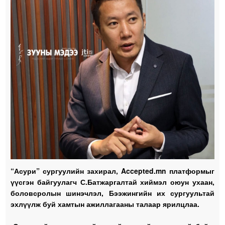
“Асури” сургуулийн захирал, Accepted.mn платформыг
үүсгэн байгуулагч С.Батжаргалтай хиймэл оюун ухаан,
боловсролын шинэчлэл, Бээжингийн их сургуультай
эхлүүлж буй хамтын ажиллагааны талаар ярилцлаа.