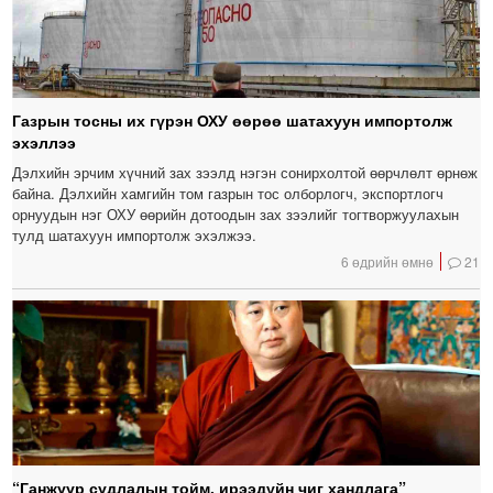
Газрын тосны их гүрэн ОХУ өөрөө шатахуун импортолж
эхэллээ
Дэлхийн эрчим хүчний зах зээлд нэгэн сонирхолтой өөрчлөлт өрнөж
байна. Дэлхийн хамгийн том газрын тос олборлогч, экспортлогч
орнуудын нэг ОХУ өөрийн дотоодын зах зээлийг тогтворжуулахын
тулд шатахуун импортолж эхэлжээ.
6 өдрийн өмнө
21
“Ганжуур судлалын тойм, ирээдүйн чиг хандлага”