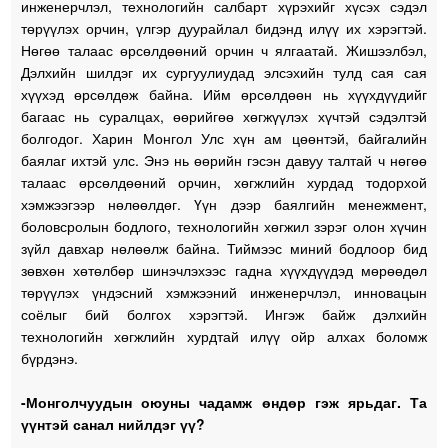
инженерчлэл, технологийн салбарт хүрэхийг хүсэх сэдэл
төрүүлэх орчин, үлгэр дуурайлал бидэнд илүү их хэрэгтэй.
Нөгөө талаас өрсөлдөөний орчин ч ялгаатай. Жишээлбэл,
Дэлхийн шилдэг их сургуулиудад элсэхийн тулд сая сая
хүүхэд өрсөлдөж байна. Ийм өрсөлдөөн нь хүүхдүүдийг
багаас нь суралцах, өөрийгөө хөгжүүлэх хүчтэй сэдэлтэй
болгодог. Харин Монгол Улс хүн ам цөөнтэй, байгалийн
баялаг ихтэй улс. Энэ нь өөрийн гэсэн давуу талтай ч нөгөө
талаас өрсөлдөөний орчин, хөгжлийн хурдад тодорхой
хэмжээгээр нөлөөлдөг. Үүн дээр баялгийн менежмент,
боловсролын бодлого, технологийн хөгжил зэрэг олон хүчин
зүйл давхар нөлөөлж байна. Тиймээс миний бодлоор бид
зөвхөн хөтөлбөр шинэчлэхээс гадна хүүхдүүдэд мөрөөдөл
төрүүлэх үндэсний хэмжээний инженерчлэл, инновацын
соёлыг бий болгох хэрэгтэй. Ингэж байж дэлхийн
технологийн хөгжлийн хурдтай илүү ойр алхах боломж
бүрдэнэ.
-Монголчуудын оюуны чадамж өндөр гэж ярьдаг. Та
үүнтэй санал нийлдэг үү?