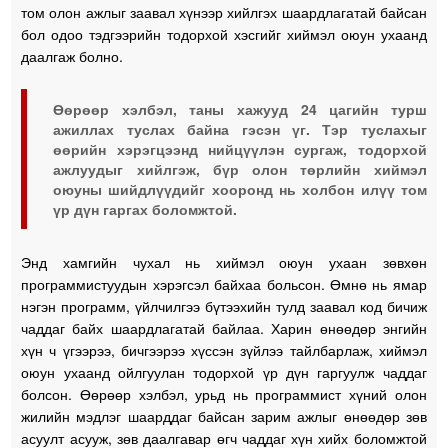
том олон ажлыг заавал хүнээр хийлгэх шаардлагатай байсан
бол одоо тэдгээрийн тодорхой хэсгийг хиймэл оюун ухаанд
даалгаж болно.
Өөрөөр хэлбэл, таны хажууд 24 цагийн турш
ажиллах туслах байна гэсэн үг. Тэр туслахыг
өөрийн хэрэгцээнд нийцүүлэн сургаж, тодорхой
ажлуудыг хийлгэж, бүр олон төрлийн хиймэл
оюуны шийдлүүдийг хооронд нь холбон илүү том
үр дүн гаргах боломжтой.
Энд хамгийн чухал нь хиймэл оюун ухаан зөвхөн
программистуудын хэрэгсэл байхаа больсон. Өмнө нь ямар
нэгэн программ, үйлчилгээ бүтээхийн тулд заавал код бичиж
чаддаг байх шаардлагатай байлаа. Харин өнөөдөр энгийн
хүн ч үгээрээ, бичгээрээ хүссэн зүйлээ тайлбарлаж, хиймэл
оюун ухаанд ойлгуулан тодорхой үр дүн гаргуулж чаддаг
болсон. Өөрөөр хэлбэл, урьд нь программист хүний олон
жилийн мэдлэг шаарддаг байсан зарим ажлыг өнөөдөр зөв
асуулт асууж, зөв даалгавар өгч чаддаг хүн хийх боломжтой