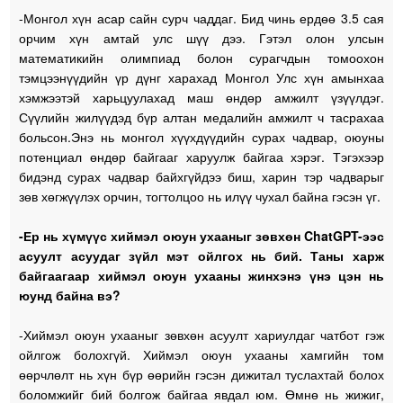
-Монгол хүн асар сайн сурч чаддаг. Бид чинь ердөө 3.5 сая
орчим хүн амтай улс шүү дээ. Гэтэл олон улсын
математикийн олимпиад болон сурагчдын томоохон
тэмцээнүүдийн үр дүнг харахад Монгол Улс хүн амынхаа
хэмжээтэй харьцуулахад маш өндөр амжилт үзүүлдэг.
Сүүлийн жилүүдэд бүр алтан медалийн амжилт ч тасрахаа
больсон.Энэ нь монгол хүүхдүүдийн сурах чадвар, оюуны
потенциал өндөр байгааг харуулж байгаа хэрэг. Тэгэхээр
бидэнд сурах чадвар байхгүйдээ биш, харин тэр чадварыг
зөв хөгжүүлэх орчин, тогтолцоо нь илүү чухал байна гэсэн үг.
-Ер нь хүмүүс хиймэл оюун ухааныг зөвхөн ChatGPT-ээс
асуулт асуудаг зүйл мэт ойлгох нь бий. Таны харж
байгаагаар хиймэл оюун ухааны жинхэнэ үнэ цэн нь
юунд байна вэ?
-Хиймэл оюун ухааныг зөвхөн асуулт хариулдаг чатбот гэж
ойлгож болохгүй. Хиймэл оюун ухааны хамгийн том
өөрчлөлт нь хүн бүр өөрийн гэсэн дижитал туслахтай болох
боломжийг бий болгож байгаа явдал юм. Өмнө нь жижиг,