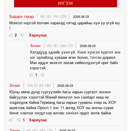
ИЛГЭЭХ
Бадарч тахар
66.181.191.228
2026.06.03
Монгол нэртэй боловч харахад хятад царайны хүн үү үгүй юу
!
2
Хариулах
Зочин
66.181.184.170
2026.06.03
Хятадууд эднийг үзэхгүй. Хоол хүнсээ хүртэл энэ
нэг эрлийзэд хувааж өгөх болно, тэгсэн дорвол
Мах иддэг монгол яахав хиймэлдэхгүй ориг байх
хэрэгтэй.
1
Зочин
103.57.93.180
2026.06.03
Юуны өмнө дунд сургуулийн багш нарын сургалт зохион
байгуулах хэрэгтэй Манай ямонгол энэ саобарт маш их
хоцрогдож байна Германд багш нарын гуравны хоер нь ХОУ
ашиглаж байна Оросп 1 ээс 11 ангид ХОУ ны анхны сурах
бичиг хэвлэж нэгдүгээр ангиас хичээл ордог өолж байна
1
Хариулах
Зочин
66.181.184.170
2026.06.03