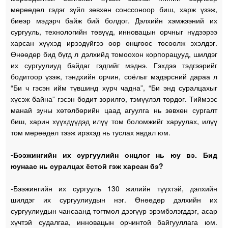
мөрөөдөл гэдэг зүйл зөвхөн сонссоноор биш, харж үзэж,
биеэр мэдэрч байж бий болдог. Дэлхийн хэмжээний их
сургууль, технологийн төвүүд, инновацын орчныг нүдээрээ
харсан хүүхэд ирээдүйгээ өөр өнцгөөс төсөөлж эхэлдэг.
Өнөөдөр бид бүгд л дэлхийд томоохон корпорацууд, шилдэг
их сургуулиуд байдаг гэдгийг мэднэ. Гэхдээ тэдгээрийг
бодитоор үзэж, тэндхийн орчин, соёлыг мэдэрсний дараа л
“Би ч гэсэн ийм түвшинд хүрч чадна”, “Би энд суралцахыг
хүсэж байна” гэсэн бодит зорилго, тэмүүлэл төрдөг. Тиймээс
манай зуны хөтөлбөрийн цаад агуулга нь зөвхөн сургалт
биш, харин хүүхдүүдэд илүү том боломжийг харуулах, илүү
том мөрөөдөл тээж ирэхэд нь туслах явдал юм.
-Бээжингийн их сургуулийн онцлог нь юу вэ. Бид
юунаас нь суралцах ёстой гэж харсан бэ?
-Бээжингийн их сургууль 130 жилийн түүхтэй, дэлхийн
шилдэг их сургуулиудын нэг. Өнөөдөр дэлхийн их
сургуулиудын чансаанд тогтмол дээгүүр эрэмбэлэгддэг, асар
хүчтэй судалгаа, инновацын орчинтой байгууллага юм.