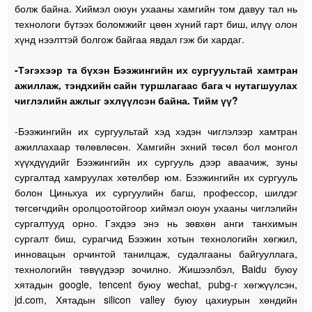
болж байна. Хиймэл оюун ухааны хамгийн том давуу тал нь
технологи бүтээх боломжийг цөөн хүний гарт биш, илүү олон
хүнд нээлттэй болгож байгаа явдал гэж би хардаг.
-Тэгэхээр та бүхэн Бээжингийн их сургуультай хамтран
ажиллаж, тэндхийн сайн туршлагаас бага ч нутагшуулах
чиглэлийн ажлыг эхлүүлсэн байна. Тийм үү?
-Бээжингийн их сургуультай хэд хэдэн чиглэлээр хамтран
ажиллахаар төлөвлөсөн. Хамгийн эхний төсөл бол монгол
хүүхдүүдийг Бээжингийн их сургууль дээр аваачиж, зуны
сургалтад хамруулах хөтөлбөр юм. Бээжингийн их сургууль
болон Циньхуа их сургуулийн багш, профессор, шилдэг
төгсөгчдийн оролцоотойгоор хиймэл оюун ухааны чиглэлийн
сургалтууд орно. Гэхдээ энэ нь зөвхөн анги танхимын
сургалт биш, сурагчид Бээжин хотын технологийн хөгжил,
инновацын орчинтой танилцаж, судалгааны байгууллага,
технологийн төвүүдээр зочилно. Жишээлбэл, Baidu буюу
хятадын google, tencent буюу wechat, pubg-г хөгжүүлсэн,
jd.com, Хятадын silicon valley буюу цахиурын хөндийн