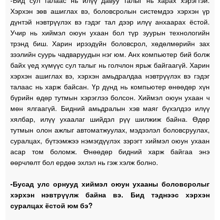
-Бид сул талаас нь илүү давуу талыг нь харах хэрэгтэй.
Хэрхэн зөв ашиглах вэ, боловсролын системдээ хэрхэн үр
дүнтэй нэвтрүүлэх вэ гэдэг тал дээр илүү анхаарах ёстой.
Учир нь хиймэл оюун ухаан бол түр зуурын технологийн
трэнд биш. Харин ирээдүйн боловсрол, хөдөлмөрийн зах
зээлийн суурь чадваруудын нэг юм. Анх компьютер бий болж
байх үед хүмүүс сул талыг нь голчлон ярьж байгаагүй. Харин
хэрхэн ашиглах вэ, хэрхэн амьдралдаа нэвтрүүлэх вэ гэдэг
талаас нь харж байсан. Үр дүнд нь компьютер өнөөдөр хүн
бүрийн өдөр тутмын хэрэглээ болсон. Хиймэл оюун ухаан ч
мөн ялгаагүй. Бидний амьдралын хэв маяг бүхэлдээ илүү
хялбар, илүү ухаалаг шийдэл рүү шилжиж байна. Өдөр
тутмын олон ажлыг автоматжуулах, мэдээлэл боловсруулах,
суралцах, бүтээмжээ нэмэгдүүлэх зэрэгт хиймэл оюун ухаан
асар том боломж. Өнөөдөр бидний харж байгаа энэ
өөрчлөлт бол ердөө эхлэл нь гэж хэлж болно.
-Бусад улс орнууд хиймэл оюун ухааны боловсролыг
хэрхэн нэвтрүүлж байна вэ. Бид тэднээс хэрхэн
суралцах ёстой юм бэ?