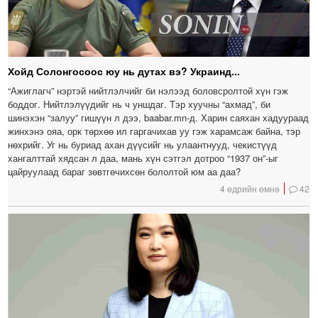
Хойд Солонгосоос юу нь дутах вэ? Украинд...
“Ажиглагч” нэртэй нийтлэлчийг би нэлээд боловсролтой хүн гэж
боддог. Нийтлэлүүдийг нь ч уншдаг. Тэр хуучны “ахмад”, би
шинэхэн “залуу” гишүүн л дээ, baabar.mn-д. Харин саяхан хадуураад
жинхэнэ ояа, орк төрхөө ил гаргачихав уу гэж харамсаж байна, тэр
нөхрийг. Уг нь буриад ахан дүүсийг нь улаантнууд, чекистүүд
хангалттай хядсан л даа, мань хүн сэтгэл дотроо “1937 он”-ыг
цайруулаад бараг зөвтгөчихсөн бололтой юм аа даа?
4 өдрийн өмнө
42