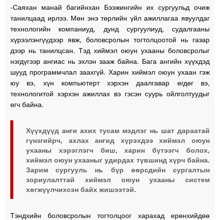
-Саяхан манай багийнхан Бээжингийн их сургуульд очиж
танилцаад ирлээ. Мөн энэ төрлийн үйл ажиллагаа явуулдаг
технологийн компаниуд, дунд сургуулиуд, судалгааны
хүрээлэнгүүдээр явж, боловсролын тогтолцоотой нь газар
дээр нь танилцсан. Тэд хиймэл оюун ухааны боловсролыг
нэгдүгээр ангиас нь эхлэн зааж байна. Бага ангийн хүүхдэд
шууд программчлал заахгүй. Харин хиймэл оюун ухаан гэж
юу вэ, хүн компьютерт хэрхэн даалгавар өгдөг вэ,
технологитой хэрхэн ажиллах вэ гэсэн суурь ойлголтуудыг
өгч байна.
Хүүхдүүд анги ахих тусам мэдлэг нь шат дараатай
гүнзгийрч, ахлах ангид хүрэхдээ хиймэл оюун
ухааны хэрэглэгч биш, харин бүтээгч болох,
хиймэл оюун ухааныг удирдах түвшинд хүрч байна.
Зарим сургууль нь бүр өөрсдийн сургалтын
зориулалттай хиймэл оюун ухааны систем
хөгжүүлчихсэн байх жишээтэй.
Тэндхийн боловсролын тогтолцоог харахад ерөнхийдөө