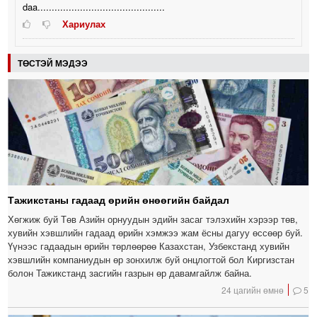
daa.............................................
Хариулах
ТӨСТЭЙ МЭДЭЭ
Тажикстаны гадаад өрийн өнөөгийн байдал
Хөгжиж буй Төв Азийн орнуудын эдийн засаг тэлэхийн хэрээр төв,
хувийн хэвшлийн гадаад өрийн хэмжээ жам ёсны дагуу өссөөр буй.
Үүнээс гадаадын өрийн төрлөөрөө Казахстан, Узбекстанд хувийн
хэвшлийн компаниудын өр зонхилж буй онцлогтой бол Киргизстан
болон Тажикстанд засгийн газрын өр давамгайлж байна.
24 цагийн өмнө
5