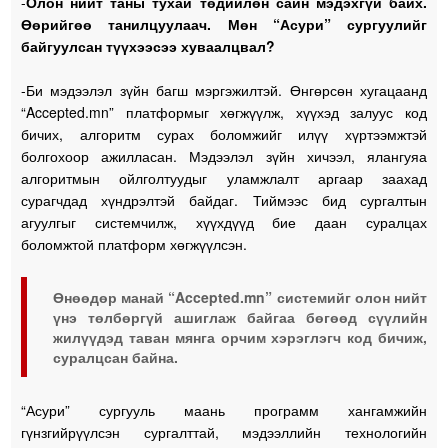
-
Олон нийт таны тухай төдийлөн сайн мэдэхгүй байх.
Өөрийгөө танилцуулаач. Мөн “Асури” сургуулийг
байгуулсан түүхээсээ хуваалцвал?
-Би мэдээлэл зүйн багш мэргэжилтэй. Өнгөрсөн хугацаанд
“Accepted.mn” платформыг хөгжүүлж, хүүхэд залуус код
бичих, алгоритм сурах боломжийг илүү хүртээмжтэй
болгохоор ажилласан. Мэдээлэл зүйн хичээл, ялангуяа
алгоритмын ойлголтуудыг уламжлалт аргаар заахад
сурагчдад хүндрэлтэй байдаг. Тиймээс бид сургалтын
агуулгыг системчилж, хүүхдүүд бие даан суралцах
боломжтой платформ хөгжүүлсэн.
Өнөөдөр манай “Accepted.mn” системийг олон нийт
үнэ төлбөргүй ашиглаж байгаа бөгөөд сүүлийн
жилүүдэд таван мянга орчим хэрэглэгч код бичиж,
суралцсан байна.
“Асури” сургууль маань программ хангамжийн
гүнзгийрүүлсэн сургалттай, мэдээллийн технологийн