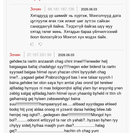
Зочин
66.181.187.136
2026.06.03
Хятадууд үр шимийг нь хүртэж, Монголчууд дата
цуглуулж өгөх гэж илжиг шиг зүтгэх сайхан
санагдахгүй байна. Тэгдэггүй байгаа шүү муу
хятад гөлөг минь. Хятадын бараа үйлчилгээний
боол болохгүйгээ Монгол хүн мэдэх байх.
Зочин
37.157.231.50
2026.06.03
gehdee;ta nariin anzaarah chag chini irnee!!!!eneeder helj
baigaagaa batlaj chadahgyi syy!!!!!negen eder bidend ta nariin
syyraad baigaa hiimel oyun yhazan chini byryydah chag
irne?...yagaad gebel Prabnzchgyyd bas l ene talaar syyrch l
baina,gehdee ter olon saya hyn amtai ylas orond ijel tereleer
ajilladag hymyys ni mas bolgoomjtoi ajillaj ylam byr enyyniig ynen
zebiig salgaj ajilladag,harin hiimel oyun yhaaniig byheld ni tiim ch
gaihamsig gej hyleen zebseerehgyi baina
suu!!!!!!!!!!!!!!!!!!!!hampaanyyd aa.....alibaad syyrdagaa ehleed
bodoj hiij yzej aldaa onoog ni yzsenii daraa heldeg bilee.tab
hemjej neg ogtol?...gedegsen dee!!!!!!!!!!!!!!!!!!!!Mongol hyn
bol?.........odoonii erliizyyd ta nar ch yahab?..hyzsan byhen ryy
chylyy sidelj,hyihaa maajih yum daa?..................halag
gej?........................................hachin ch chag yum