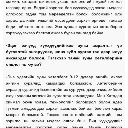
хөгжил, хятадын шинжлэх ухаан технологийн музей гэх мэт
газраар орно. Бидний зорилго бол хүүхдүүдэд зөвхөн мэдлэг
олгохоос гадна том мөрөөдөлтэй болох, боломжийг олж
харах, дэлхийн түвшний өрсөлдөөн хэрхэн өрнөдөг талаар
бодит ойлголт өгөх юм. Энэ зунаас сургалтын хөтөлбөрөө
хэрэгжүүлэхээр бэлтгэл ажлаа бүрэн хангаад байна.
-Эцэг эхчүүд хүүхдүүдийнхээ зуны амралтыг үр
бүтээлтэй өнгөрүүлэх, шинэ зүйл сургах тал дээр илүү
анхаардаг болсон. Тэгэхээр танай зуны хөтөлбөрийн
онцлог нь юу вэ?
-Энэ удаагийн зуны хөтөлбөрт 9-12 дугаар ангийн ахлах
ангийн сурагчид хамрагдах боломжтой. Хөтөлбөрийн
хүрээнд сурагчид Бээжингийн их сургууль дээр очиж, хиймэл
оюун ухааны чиглэлийн сургалтад хамрагдана. Мөн Хятадад
хиймэл оюун ухаан, технологийг боловсрол болон өдөр
тутмын амьдралдаа хэрхэн ашиглаж байгааг биечлэн харж,
мэдрэх боломжтой. Гэхдээ энэ хөтөлбөрийн хамгийн том
зорилго нь зөвхөн мэдлэг олгох биш. Бид хүүхдүүдийг
мөрөөдөлтэй болгохыг хүсэж байна. Миний бодлоор