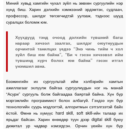
Миний хувьд хамгийн чухал зүйл нь зөвхөн сургуулийн нэр
хүнд биш. Харин дэлхийн хэмжээний эрдэмтэн, судлаач,
профессор, шилдэг төгсөгчидтэй уулзаж, тэднээс шууд
суралцах боломж юм.
Хүүхдүүд тэнд очоод дэлхийн түвшний багш
нараар хичээл заалгах, шилдэг оюутнуудын
орчинтой танилцах үедээ “Энэ чинь тийм ч хол
зүйл биш юм байна”, “Би ч гэсэн хичээвэл ийм
түвшинд хүрч болох юм байна” гэсэн итгэл
үнэмшил авна.
Бээжингийн их сургуультай ийм хэлбэрийн хамтын
ажиллагааг эхлүүлж байгаа сургуулиудын нэг нь манай
“Асури” сургууль болж байгаадаа баяртай байна. Хүн бүр
мэргэжлийн программист болох албагүй. Гэхдээ хүн бүр
технологийн суурь мэдлэгтэй, алгоритмын сэтгэлгээтэй байх
ёстой. Өмнө нь хүмүүс hard skill, soft skill-ийн талаар их
ярьдаг байсан. Харин өнөөдөр түүн дээр digital skill буюу
дижитал ур чадвар нэмэгдсэн. Орчин үеийн хүн бүр