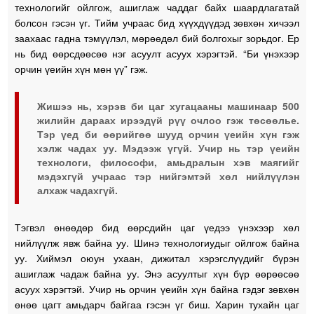
технологийг ойлгож, ашиглаж чаддаг байх шаардлагатай
болсон гэсэн үг. Тийм учраас бид хүүхдүүдэд зөвхөн хичээл
заахаас гадна тэмүүлэл, мөрөөдөл бий болгохыг зорьдог. Ер
нь бид өөрсдөөсөө нэг асуулт асуух хэрэгтэй. “Би үнэхээр
орчин үеийн хүн мөн үү” гэж.
Жишээ нь, хэрэв би цаг хугацааны машинаар 500
жилийн дараах ирээдүй рүү очлоо гэж төсөөлье.
Тэр үед би өөрийгөө шууд орчин үеийн хүн гэж
хэлж чадах уу. Мэдээж үгүй. Учир нь тэр үеийн
технологи, философи, амьдралын хэв маягийг
мэдэхгүй учраас тэр нийгэмтэй хөл нийлүүлэн
алхаж чадахгүй.
Тэгвэл өнөөдөр бид өөрсдийн цаг үедээ үнэхээр хөл
нийлүүлж явж байна уу. Шинэ технологиудыг ойлгож байна
уу. Хиймэл оюун ухаан, дижитал хэрэгслүүдийг бүрэн
ашиглаж чадаж байна уу. Энэ асуултыг хүн бүр өөрөөсөө
асуух хэрэгтэй. Учир нь орчин үеийн хүн байна гэдэг зөвхөн
өнөө цагт амьдарч байгаа гэсэн үг биш. Харин тухайн цаг