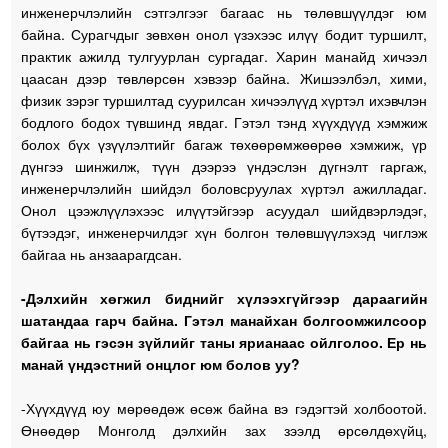
инженерчлэлийн сэтгэлгээг багаас нь төлөвшүүлдэг юм
байна. Сурагчдыг зөвхөн онол үзэхээс илүү бодит туршилт,
практик ажилд тулгуурлан сургадаг. Харин манайд хичээл
цаасан дээр төвлөрсөн хэвээр байна. Жишээлбэл, хими,
физик зэрэг туршилтад суурилсан хичээлүүд хүртэл ихэвчлэн
бодлого бодох түвшинд явдаг. Гэтэл тэнд хүүхдүүд хэмжиж
болох бүх үзүүлэлтийг багаж төхөөрөмжөөрөө хэмжиж, үр
дүнгээ шинжилж, түүн дээрээ үндэслэн дүгнэлт гаргаж,
инженерчлэлийн шийдэл боловсруулах хүртэл ажилладаг.
Онол цээжлүүлэхээс илүүтэйгээр асуудал шийдвэрлэдэг,
бүтээдэг, инженерчилдэг хүн болгон төлөвшүүлэхэд чиглэж
байгаа нь анзаарагдсан.
-Дэлхийн хөгжил биднийг хүлээхгүйгээр дараагийн
шатандаа гарч байна. Гэтэл манайхан болгоомжилсоор
байгаа нь гэсэн зүйлийг таны ярианаас ойлголоо. Ер нь
манай үндэстний онцлог юм болов уу?
-Хүүхдүүд юу мөрөөдөж өсөж байна вэ гэдэгтэй холбоотой.
Өнөөдөр Монголд дэлхийн зах зээлд өрсөлдөхүйц,