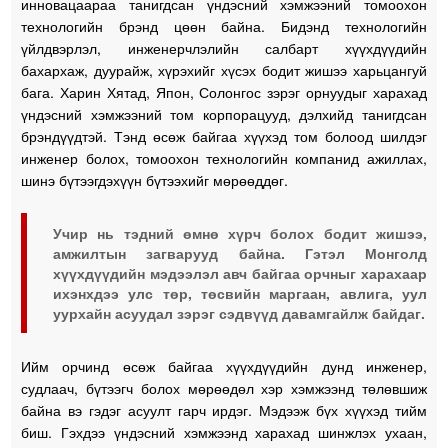
инновацаараа танигдсан үндэсний хэмжээний томоохон
технологийн брэнд цөөн байна. Бидэнд технологийн
үйлдвэрлэл, инженерчлэлийн салбарт хүүхдүүдийн
бахархаж, дуурайж, хүрэхийг хүсэх бодит жишээ харьцангуй
бага. Харин Хятад, Япон, Солонгос зэрэг орнуудыг харахад
үндэсний хэмжээний том корпорацууд, дэлхийд танигдсан
брэндүүдтэй. Тэнд өсөж байгаа хүүхэд том болоод шилдэг
инженер болох, томоохон технологийн компанид ажиллах,
шинэ бүтээгдэхүүн бүтээхийг мөрөөддөг.
Учир нь тэдний өмнө хүрч болох бодит жишээ,
амжилтын загварууд байна. Гэтэл Монголд
хүүхдүүдийн мэдээлэл авч байгаа орчныг харахаар
ихэнхдээ улс төр, төсвийн маргаан, авлига, уул
уурхайн асуудал зэрэг сэдвүүд давамгайлж байдаг.
Ийм орчинд өсөж байгаа хүүхдүүдийн дунд инженер,
судлаач, бүтээгч болох мөрөөдөл хэр хэмжээнд төлөвшиж
байна вэ гэдэг асуулт гарч ирдэг. Мэдээж бүх хүүхэд тийм
биш. Гэхдээ үндэсний хэмжээнд харахад шинжлэх ухаан,