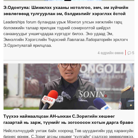
Э.Одонтуяа: Шинжлэх ухааны нотолгоо, эмч, эм зүйчийн
зөвлөгөөнд тулгуурлан эм, бэлдмэлийг хэрэглэх ёстой
Leaderships forum буландаа урьж Монгол улсын хөгжлийн гарц
боломжийн талаар ярилцаж тэдний сонирхолтой шийдэл
санаануудыг уншигчдадаа хүргэдэг билээ. Энэ удаад Эм,
Эмнэлгийн Хэрэгслийн Үндэсний Лавлагаа Лабораторийн эрхлэгч
Э.Одонтуяатай ярилцлаа.
4 өдрийн өмнө
5
Түүхээ наймаалцсан АН-ынхан С.Зоригийн хөшөөг
газартай нь зарж, түүнийг нь зогсоосон хотын дарга браво
Нийслэлчүүдийг унтаж байх хооронд Төв шуудангийн урд харанхуйн
бизнес өрнөж, С.Зориг агсны хөшөөг “хулгайн” сэдлээр зөөвөрлөжээ.