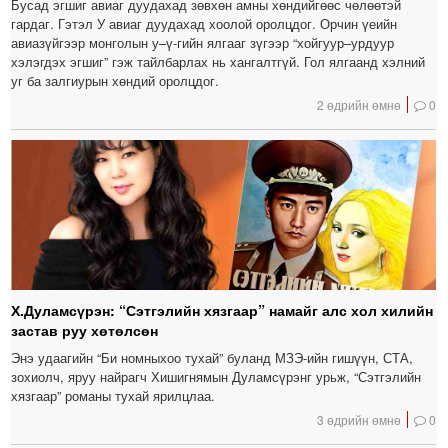
Бусад эгшиг авиаг дуудахад зөвхөн амны хөндийгөөс чөлөөтэй
гардаг. Гэтэл У авиаг дуудахад хоолой оролцдог. Орчин үеийн
авиазүйгээр монголын у–ү-гийн ялгааг зүгээр “хойгуур–урдуур
хэлэгдэх эгшиг” гэж тайлбарлах нь хангалтгүй. Гол ялгаанд хэлний
уг ба залгиурын хөндий оролцдог.
2 өдрийн өмнө
0
Х.Дуламсүрэн: “Сэтгэлийн хязгаар” намайг алс хол хилийн
застав руу хөтөлсөн
Энэ удаагийн “Би номныхоо тухай” буланд МЗЭ-ийн гишүүн, СТА,
зохиолч, яруу найрагч Хишигнямын Дуламсүрэнг урьж, “Сэтгэлийн
хязгаар” романы тухай ярилцлаа.
3 өдрийн өмнө
0