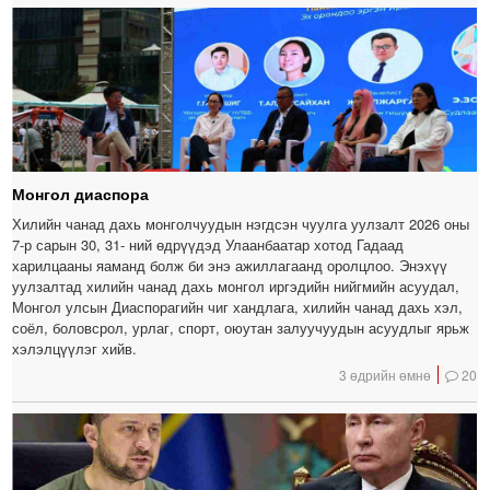
Монгол диаспора
Хилийн чанад дахь монголчуудын нэгдсэн чуулга уулзалт 2026 оны
7-р сарын 30, 31- ний өдрүүдэд Улаанбаатар хотод Гадаад
харилцааны яаманд болж би энэ ажиллагаанд оролцлоо. Энэхүү
уулзалтад хилийн чанад дахь монгол иргэдийн нийгмийн асуудал,
Монгол улсын Диаспорагийн чиг хандлага, хилийн чанад дахь хэл,
соёл, боловсрол, урлаг, спорт, оюутан залуучуудын асуудлыг ярьж
хэлэлцүүлэг хийв.
3 өдрийн өмнө
20