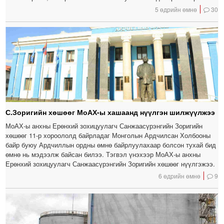
5 өдрийн өмнө
30
С.Зоригийн хөшөөг МоАХ-ы хашаанд нүүлгэн шилжүүлжээ
МоАХ-ы анхны Ерөнхий зохицуулагч Санжаасүрэнгийн Зоригийн
хөшөөг 11-р хороололд байрладаг Монголын Ардчилсан Холбооны
байр буюу Ардчиллын ордны өмнө байрлуулахаар болсон тухай бид
өмнө нь мэдээлж байсан билээ. Тэгвэл үнэхээр МоАХ-ы анхны
Ерөнхий зохицуулагч Санжаасүрэнгийн Зоригийн хөшөөг нүүлгэжээ.
6 өдрийн өмнө
9