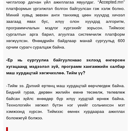
чиглэлээр дагнан үйл ажиллагаа явуулдаг. “Accepted.mn”
платформын үргэлжлэл болгон байгуулсан гэж хэлж болно.
Миний хувьд зөвхөн анги танхимд цөөн хүүхдэд хичээл
заагаад явах бус, илүү олон хүүхдэд алгоритм,
программчлалын мэдлэг хүргэхийг зорьсон. Тиймээс
сургалтын арга барил, агуулгаа системчилж платформ
хөгжүүлсэн. Өнөөдрийн байдлаар манай сургуульд 600
орчим сурагч суралцаж байна.
-Ер нь сургуулиа байгуулснаас эхлээд өнгөрсөн
хугацаанд мэдээлэл зүй, программ хангамжийн салбар
маш хурдацтай хөгжчихлөө. Тийм үү?
-Тийм ээ. Дэлхий ертөнц маш хурдацтай өөрчлөгдөж байна.
Бидний гурав, дөрвөн жилийн өмнө төсөөлж, төлөвлөж
байсан зүйлс өнөөдөр бүр илүү хурдтай өрнөж байна.
Технологийн хөгжил бүтэн нэг үеийг сольчихсон мэт
хэмжээнд хүрсэн. Тиймээс өмнөх хурдаараа ажиллах
боломжгүй болжээ.