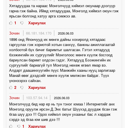
Хятадуудаа та нараас Монголчууд хиймэл оюунаар дээгүүр
гарна гэж байна. Иймд хятадуудаа, Монголд хиймэл оюун гэж
ярьсан болгонд хатуу арга хэмжээ ав.
1
Хариулах
Зочин
66.181.184.170
2026.06.03
1896 онд Япончууд их мөнгө дайны хохиролд хятадаас
гаргуулах гэж хориотой хотын санхүү, банкны ажиллагаатай
холбоотой бүх бичиг баримтыг шалгасан. Гэтэл хятадууд
бээжингийн их сургуулийг Монголоос мөнгө хүүлж босгоод
бариулсан баримт олдсон гэдэг. Хятадууд Бээжингийн их
сургуулийг бариагүй тул Монголд нөхөж өгвөл ямар вэ.
Алдарт даашинхүүгийн пүүс Манжийн хааны нууц зарлигаар
Манай өвөг дээдсийг мөнгө хүүлж мөлжсөн байдаг. Түүх
үнэнээрээ сайхан.
2
Хариулах
Зочин
103.57.94.14
2026.06.03
Монголчууд бид нар ер нь тун тэнэг юмаа ! Интернетийг анх
Монголд оруулж ирсэн Д.Энх батыг Шүүхэд дуудаж бсан гэж
бгаа шүү дээ !!! Одоо хиймэл оюун ухааныг бас л хардаж
сэрдэ эд бгаа юм шив дээ !!!
1
Хариулах