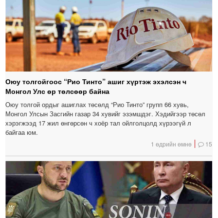
Оюу толгойгоос “Рио Тинто” ашиг хүртэж эхэлсэн ч
Монгол Улс өр төлсөөр байна
Оюу толгой ордыг ашиглах төсөлд “Рио Тинто” групп 66 хувь,
Монгол Улсын Засгийн газар 34 хувийг эзэмшдэг. Хэдийгээр төсөл
хэрэгжээд 17 жил өнгөрсөн ч хоёр тал ойлголцолд хүрээгүй л
байгаа юм.
1 өдрийн өмнө
15