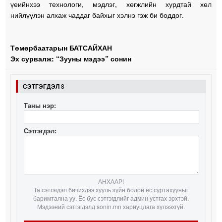
үеийнхээ технологи, мэдлэг, хөгжлийн хурдтай хөл
нийлүүлэн алхаж чаддаг байхыг хэлнэ гэж би боддог.
Төмөрбаатарын БАТСАЙХАН
Эх сурвалж: “Зууны мэдээ” сонин
СЭТГЭГДЭЛ
8
Таны нэр:
Сэтгэгдэл:
АНХААР!
Та сэтгэгдэл бичихдээ хууль зүйн болон ёс суртахууныг
баримтална уу. Ёс бус сэтгэгдлийг админ устгах эрхтэй.
Мэдээний сэтгэгдэлд sonin.mn хариуцлага хүлээхгүй.