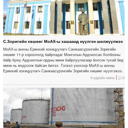
С.Зоригийн хөшөөг МоАХ-ы хашаанд нүүлгэн шилжүүлжээ
МоАХ-ы анхны Ерөнхий зохицуулагч Санжаасүрэнгийн Зоригийн
хөшөөг 11-р хороололд байрладаг Монголын Ардчилсан Холбооны
байр буюу Ардчиллын ордны өмнө байрлуулахаар болсон тухай бид
өмнө нь мэдээлж байсан билээ. Тэгвэл үнэхээр МоАХ-ы анхны
Ерөнхий зохицуулагч Санжаасүрэнгийн Зоригийн хөшөөг нүүлгэжээ.
6 өдрийн өмнө
9