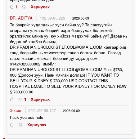
1
Хариулах
DR. ADITYA
102.89.85.229
2026.06.09
Та бөөрийг худалдахыг хүсч байна уу? Та санхүүгийн
хямралын улмаас бөөрийг зарж борлуулах боломжийг
эрэлхийлж байна уу, юу хийхээ мэдэхгүй байна уу? Дараа нь
бидэнтэй холбоо бариад
DR.PRADHAN.UROLOGIST.LT.COL@GMAIL.COM хаягаар бид
танд бөөрнийх нь хэмжээгээр санал болгох болно. Яагаад
гэвэл манай эмнэлэгт бөөрний дутагдалд орж,
91424323800802. имэйл:
DR.PRADHAN.UROLOGIST.LT.COL@GMAIL.COM Yнэ: $780,
000 (Долоон зуун, Наян мянган доллар) IF YOU WANT TO
SELL YOUR KIDNEY $ 780,000 USD CONTACT THIS
HOSPITAL EMAIL TO SELL YOUR KIDNEY FOR MONEY NOW
$ 780,000.00
1
Хариулах
Зочин
202.126.89.127
2026.06.09
Fuck you ass hole
Хариулах