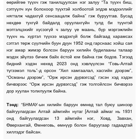
өөрийгөө түүхч гэж танилцуулсан нэг залуу “Та түүхч биш,
сэтгүүлч хүн болохоор түүхтэй холбоотой элдэв мэдээллийг
нягталж чадахгүй сенсаацалж байна” гэж буруутгав. Бусад
нөхдөө тухгүй байдалд оруулахгүйн тулд би түүнтэй
мэтгэлцэхийг хүсээгүй ч залуу үе маань, бүр мэргэжлийн
түүхч нь хүртэл түүхээ мэдэхгүй болж байгаад харамсах
сэтгэл төрж сүүлчийн буун дуун 1952 онд гарснаас хойш сая
нэг амар жимэр болсон баруун хилийн будилааны талаар
мэдэх зйүлээ бичиж байх ёстой юм байна гэж бодов. Тэгээд
бидний хэдэн нөхөд 2023 онд хэвлүүлсэн “Говь-Алтай
түгээмэл толь”-д орсон “Хил хамгаалал, хасгийн дээрэм”,
“Османы дээрэм”, “Орж ирсэн дүрвэгсэд” гэсэн хэд хэдэн
бичвэрээс “Орж ирсэн дүрвэгсэд” гэж толгойлсон бичвэрээ
дор хуулан толилуулж байна.
Тэнд:
“БНМАУ-ын хилийн баруун өмнөд тал буюу шинээр
байгуулагдсан Алтай аймгийн нутаг [Алтай аймаг нь 1931
онд байгуулагдсан 13 аймгийн нэг, Ховд, Завхан,
Өвөрхангай, Өмнөговь, өмнүүр болон баруугаар гадаадтай
хиллэдэг байсан.