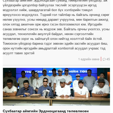
Сүхбаатар аймгийн Эрдэнэцагаан суманд төмөрлөгийн үйлдвэр, аж
үйлдвэрийн цогцолбор байгуулах төслийг эсэргүүцсэн иргэд
мэдээлэл хийж, шаардлагатай бол бүх хэлбэрийн тэмцэл
өрнүүлэхээ мэдэгдлээ. Тэдний гол тайлбар нь байгаль орчинд сөрөг
нөлөө үзүүлнэ, усны нөөцөд дарамт учруулна, мөн барилгын ажилд
олон хятад ажилчин орж ирнэ гэсэн болгоомжлол юм. Иргэдийн
санаа зовнилыг сонсох нь мэдээж зөв. Байгаль орчны үнэлгээ, усны
асуудал, технологийн аюулгүй байдал, нөхөн сэргээлтийн
төлөвлөгөө зэрэг нь зайлшгүй олон нийтэд нээлттэй байх ёстой.
Томоохон үйлдвэр барина гэдэг зөвхөн эдийн засгийн асуудал биш,
орон нутгийн иргэдийн амьдралтай холбоотой асуудал учраас тэд
асуулт тавих эрхтэй
1 өдрийн өмнө
45
Сүхбаатар аймгийн Эрдэнэцагаанд төлөвлөсөн