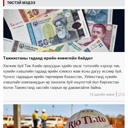
ТӨСТЭЙ МЭДЭЭ
Тажикстаны гадаад өрийн өнөөгийн байдал
Хөгжиж буй Төв Азийн орнуудын эдийн засаг тэлэхийн хэрээр төв,
хувийн хэвшлийн гадаад өрийн хэмжээ жам ёсны дагуу өссөөр буй.
Үүнээс гадаадын өрийн төрлөөрөө Казахстан, Узбекстанд хувийн
хэвшлийн компаниудын өр зонхилж буй онцлогтой бол Киргизстан
болон Тажикстанд засгийн газрын өр давамгайлж байна.
13 цагийн өмнө
5