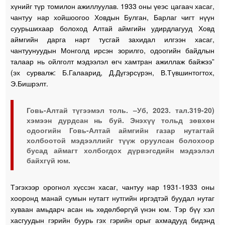
хүнийг түр томилон ажиллуулав. 1933 оны үеэс цагаач хасаг,
чантуу нар хойшоогоо Ховдын Булган, Барлаг чигт нүүн
суурьшихаар болоход Алтай аймгийн удирдлагууд Ховд
аймгийн дарга нарт тусгай захидал илгээн хасаг,
чантуунуудын Монголд ирсэн зорилго, одоогийн байдлын
талаар нь ойлголт мэдээлэл өгч хамтран ажиллаж байжээ”
(эх сурвалж: Б.Галаарид, Д.Дүгэрсүрэн, В.Түвшинтогтох,
Э.Бишрэлт.
Говь-Алтай түгээмэл толь. –Уб, 2023. тал.319-20)
хэмээн дурдсан нь буй. Энэхүү тольд зөвхөн
одоогийн Говь-Алтай аймгийн газар нутагтай
холбоотой мэдээллийг түүж оруулсан болохоор
бусад аймагт холбогдох дүрвэгсдийн мэдээлэл
байхгүй юм.
Тэгэхээр орогнол хүссэн хасаг, чантуу нар 1931-1933 оны
хооронд манай сумын нутагт нутгийн иргэдтэй буудал нутаг
хуваан амьдарч асан нь хөдөлбөргүй үнэн юм. Тэр бүү хэл
хасгуудын гэрийн буурь гэх гэрийн орыг ахмадууд бидэнд