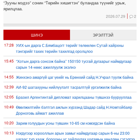
“Зууны мэдээ” сонин “Төрийн хишигтэн” буландаа түүнийг урьж,
ярилцлаа.
2026.07.29
2
ШИНЭ
ЭРЭЛТТЭЙ
17:28
УИХ-ын дарга С.Бямбацогт төрийг төлөөлөн Сутай хайрхны
тэнгэрийг тахих төрийн тахилгад оролцлоо
15:45
“Хотын дарга сонсож байна” 150150 тусгай дугаарыг наймдугаар
сарын 14-нөөс ажиллуулж эхэлнэ
14:55
Жинхэнэ амаргүй цаг үеийг нь Ерөнхий сайд Н.Учрал туулж байна
12:39
АИ-92 шатахууны нийлүүлэлт тасралтгүй үргэлжилж байна
12:05
Бразил Аргентинтай дипломат харилцааны түвшнээ буурууллаа
10:49
Өвөлжилтийн бэлтгэл ажлын хүрээнд Шадар сайд Н.Номтойбаяр
Дорноговь аймагт ажиллав
10:20
Зарим голуудын усны түвшин 10-65 см нэмэгдсэн байна
10:13
Нэгдүгээр хорооллын арын замыг наймдугаар сарын 6-ны 23:00
цагаас түр хааж, борооны ус зайлуулах шугамын хөндлөн сэтэлгээ