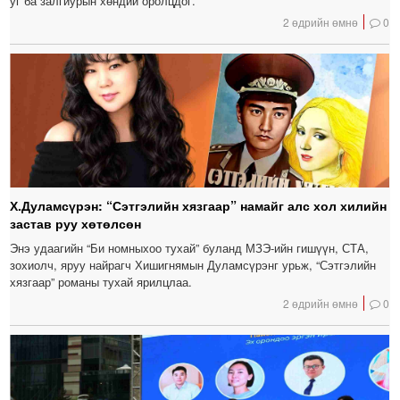
уг ба залгиурын хөндий оролцдог.
2 өдрийн өмнө
0
Х.Дуламсүрэн: “Сэтгэлийн хязгаар” намайг алс хол хилийн
застав руу хөтөлсөн
Энэ удаагийн “Би номныхоо тухай” буланд МЗЭ-ийн гишүүн, СТА,
зохиолч, яруу найрагч Хишигнямын Дуламсүрэнг урьж, “Сэтгэлийн
хязгаар” романы тухай ярилцлаа.
2 өдрийн өмнө
0