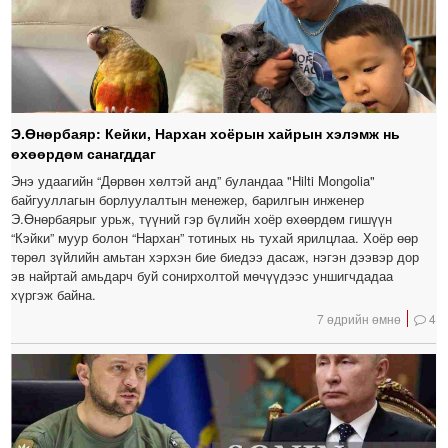
Э.Өнөрбаяр: Кейки, Нархан хоёрын хайрын хэлэмж нь
өхөөрдөм санагддаг
Энэ удаагийн “Дөрвөн хөлтэй анд” буландаа "Hilti Mongolia"
байгууллагын борлуулалтын менежер, барилгын инженер
Э.Өнөрбаярыг урьж, түүний гэр бүлийн хоёр өхөөрдөм гишүүн
“Кэйки” муур болон “Нархан” тотиных нь тухай ярилцлаа. Хоёр өөр
төрөл зүйлийн амьтан хэрхэн бие биедээ дасаж, нэгэн дээвэр дор
эв найртай амьдарч буй сонирхолтой мөчүүдээс уншигчдадаа
хүргэж байна.
7 өдрийн өмнө
4