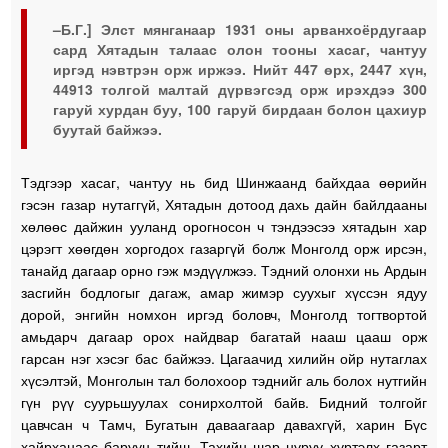
–Б.Г.] Элст мянганаар 1931 оны арванхоёрдугаар
сард Хятадын талаас олон тооны хасаг, чантуу
иргэд нэвтрэн орж иржээ. Нийт 447 өрх, 2447 хүн,
44913 толгой малтай дүрвэгсэд орж ирэхдээ 300
гаруй хурдан буу, 100 гаруй бирдаан болон цахиур
буутай байжээ.
Тэдгээр хасаг, чантуу нь бид Шинжаанд байхдаа өөрийн
гэсэн газар нутаггүй, Хятадын дотоод дахь дайн байлдааны
хөлөөс дайжин ууланд орогносон ч тэндээсээ хятадын хар
цэрэгт хөөгдөн хоргодох газаргүй болж Монголд орж ирсэн,
танайд дагаар орно гэж мэдүүлжээ. Тэдний олонхи нь Ардын
засгийн бодлогыг дагаж, амар жимэр суухыг хүссэн ядуу
дорой, энгийн номхон иргэд боловч, Монголд тогтвортой
амьдарч дагаар орох найдвар багатай нааш цааш орж
гарсан нэг хэсэг бас байжээ. Цагаачид хилийн ойр нутаглах
хүсэлтэй, Монголын тал болохоор тэднийг аль болох нутгийн
гүн рүү суурьшуулах сонирхолтой байв. Бидний толгойг
цавчсан ч Тамч, Бугатын даваагаар давахгүй, харин Бүс
хайрханаас баруун тийш, Тахийн шар нуруу хүртэлх газарт