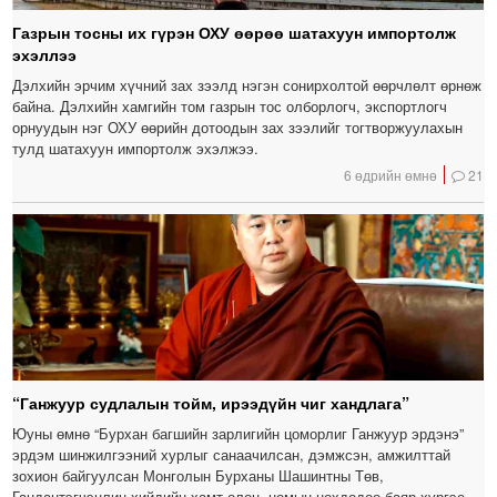
Газрын тосны их гүрэн ОХУ өөрөө шатахуун импортолж
эхэллээ
Дэлхийн эрчим хүчний зах зээлд нэгэн сонирхолтой өөрчлөлт өрнөж
байна. Дэлхийн хамгийн том газрын тос олборлогч, экспортлогч
орнуудын нэг ОХУ өөрийн дотоодын зах зээлийг тогтворжуулахын
тулд шатахуун импортолж эхэлжээ.
6 өдрийн өмнө
21
“Ганжуур судлалын тойм, ирээдүйн чиг хандлага”
Юуны өмнө “Бурхан багшийн зарлигийн цоморлиг Ганжуур эрдэнэ”
эрдэм шинжилгээний хурлыг санаачилсан, дэмжсэн, амжилттай
зохион байгуулсан Монголын Бурханы Шашинтны Төв,
Гандантэгчэнлин хийдийн хамт олон, номын нөхдөдөө баяр хүргэе.