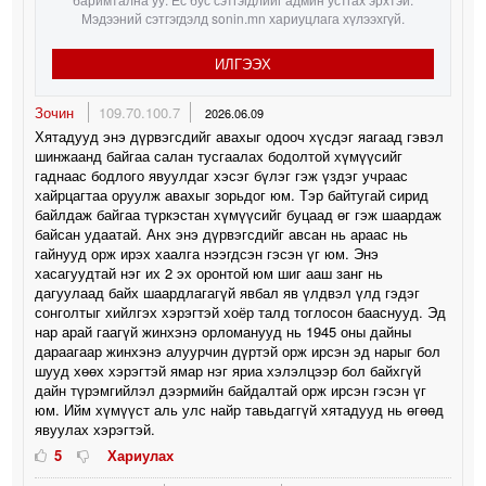
Мэдээний сэтгэгдэлд sonin.mn хариуцлага хүлээхгүй.
ИЛГЭЭХ
Зочин
109.70.100.7
2026.06.09
Хятадууд энэ дүрвэгсдийг авахыг одооч хүсдэг яагаад гэвэл
шинжаанд байгаа салан тусгаалах бодолтой хүмүүсийг
гаднаас бодлого явуулдаг хэсэг бүлэг гэж үздэг учраас
хайрцагтаа оруулж авахыг зорьдог юм. Тэр байтугай сирид
байлдаж байгаа түркэстан хүмүүсийг буцаад өг гэж шаардаж
байсан удаатай. Анх энэ дүрвэгсдийг авсан нь араас нь
гайнууд орж ирэх хаалга нээгдсэн гэсэн үг юм. Энэ
хасагуудтай нэг их 2 эх оронтой юм шиг ааш занг нь
дагуулаад байх шаардлагагүй явбал яв үлдвэл үлд гэдэг
сонголтыг хийлгэх хэрэгтэй хоёр талд тоглосон бааснууд. Эд
нар арай гаагүй жинхэнэ орломанууд нь 1945 оны дайны
дараагаар жинхэнэ алуурчин дүртэй орж ирсэн эд нарыг бол
шууд хөөх хэрэгтэй ямар нэг яриа хэлэлцээр бол байхгүй
дайн түрэмгийлэл дээрмийн байдалтай орж ирсэн гэсэн үг
юм. Ийм хүмүүст аль улс найр тавьдаггүй хятадууд нь өгөөд
явуулах хэрэгтэй.
5
Хариулах