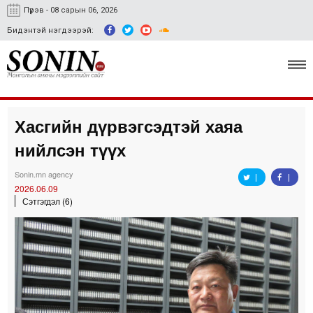
Пүрэв - 08 сарын 06, 2026
Бидэнтэй нэгдээрэй:
Хасгийн дүрвэгсэдтэй хаяа
Улс төр, эдийн засаг
нийлсэн түүх
Гэмт хэрэг
Sonin.mn agency
Нийгэм, соёл
2026.06.09
Сэтгэгдэл (6)
Спорт
Easy news