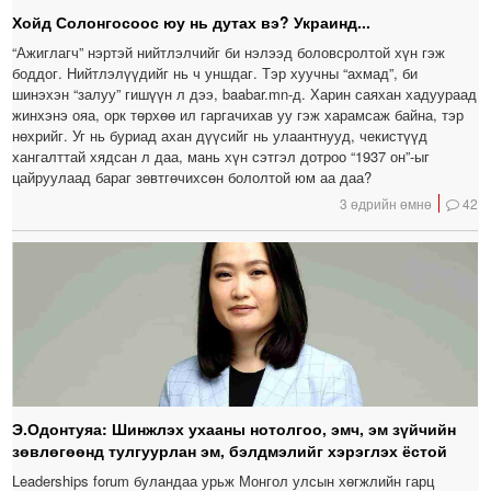
Хойд Солонгосоос юу нь дутах вэ? Украинд...
“Ажиглагч” нэртэй нийтлэлчийг би нэлээд боловсролтой хүн гэж
боддог. Нийтлэлүүдийг нь ч уншдаг. Тэр хуучны “ахмад”, би
шинэхэн “залуу” гишүүн л дээ, baabar.mn-д. Харин саяхан хадуураад
жинхэнэ ояа, орк төрхөө ил гаргачихав уу гэж харамсаж байна, тэр
нөхрийг. Уг нь буриад ахан дүүсийг нь улаантнууд, чекистүүд
хангалттай хядсан л даа, мань хүн сэтгэл дотроо “1937 он”-ыг
цайруулаад бараг зөвтгөчихсөн бололтой юм аа даа?
3 өдрийн өмнө
42
Э.Одонтуяа: Шинжлэх ухааны нотолгоо, эмч, эм зүйчийн
зөвлөгөөнд тулгуурлан эм, бэлдмэлийг хэрэглэх ёстой
Leaderships forum буландаа урьж Монгол улсын хөгжлийн гарц