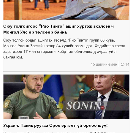
Оюу толгойгоос “Рио Тинто” ашиг хүртэж эхэлсэн ч
Монгол Улс өр төлсөөр байна
Оюу толгой ордыг ашиглах төсөлд “Рио Тинто” групп 66 хувь,
Монгол Улсын Засгийн газар 34 хувийг эзэмшдэг. Хэдийгээр төсөл
хэрэгжээд 17 жил өнгөрсөн ч хоёр тал ойлголцолд хүрээгүй л
байгаа юм.
15 цагийн өмнө
14
Украин: Паник руугаа Орос эргэлтгүй орлоо шүү!