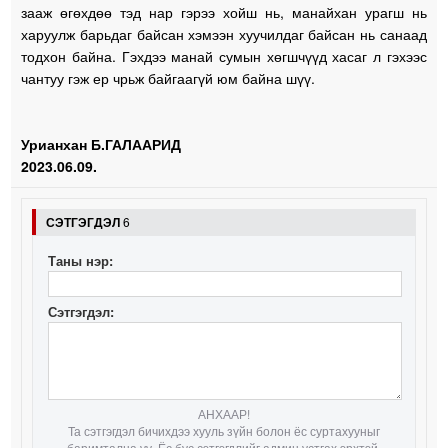
зааж өгөхдөө тэд нар гэрээ хойш нь, манайхан урагш нь
харуулж барьдаг байсан хэмээн хуучилдаг байсан нь санаад
тодхон байна. Гэхдээ манай сумын хөгшчүүд хасаг л гэхээс
чантуу гэж ер чрьж байгаагүй юм байна шүү.
Урианхан Б.ГАЛААРИД
2023.06.09.
СЭТГЭГДЭЛ
6
Таны нэр:
Сэтгэгдэл:
АНХААР!
Та сэтгэгдэл бичихдээ хууль зүйн болон ёс суртахууныг
баримтална уу. Ёс бус сэтгэгдлийг админ устгах эрхтэй.