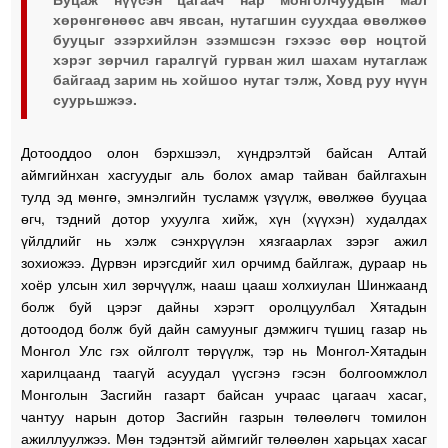
хөрөнгөнөөс авч явсан, нутагшин суухдаа өвөлжөө
бууцыг эзэрхийлэн эзэмшсэн гэхээс өөр ноцтой
хэрэг зөрчил гаралгүй гурван жил шахам нутаглаж
байгаад зарим нь хойшоо нутаг тэлж, Ховд руу нүүн
суурьшжээ.
Дотооддоо олон бэрхшээл, хүндрэлтэй байсан Алтай
аймгийнхан хасгуудыг аль болох амар тайван байлгахын
тулд эд мөнгө, эмнэлгийн тусламж үзүүлж, өвөлжөө бууцаа
өгч, тэдний дотор ухуулга хийж, хүн (хүүхэн) худалдах
үйлдлийг нь хэлж сэнхрүүлэн хязгаарлах зэрэг ажил
зохиожээ. Дүрвэн ирэгсдийг хил орчимд байлгаж, дураар нь
хоёр улсын хил зөрчүүлж, нааш цааш холхиулан Шинжаанд
болж буй цэрэг дайны хэрэгт оролцуулбал Хятадын
дотоодод болж буй дайн самууныг дэмжигч түшиц газар нь
Монгол Улс гэх ойлголт төрүүлж, тэр нь Монгол-Хятадын
харилцаанд таагүй асуудал үүсгэнэ гэсэн болгоомжлол
Монголын Засгийн газарт байсан учраас цагаач хасаг,
чантуу нарын дотор Засгийн газрын төлөөлөгч томилон
ажиллуулжээ. Мөн тэдэнтэй аймгийг төлөөлөн харьцах хасаг