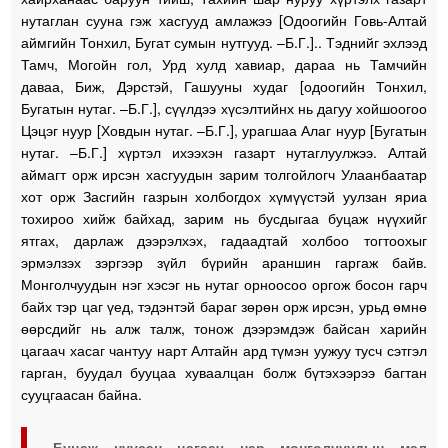
нутаглан сууна гэж хасгууд амлажээ [Одоогийн Говь-Алтай
аймгийн Тонхил, Бугат сумын нутгууд. –Б.Г.].. Тэднийг эхлээд
Тамч, Могойн гол, Урд хулд хавиар, дараа нь Тамчийн
даваа, Биж, Дэрстэй, Гашууны худаг [одоогийн Тонхил,
Бугатын нутаг. –Б.Г.], сүүлдээ хүсэлтийнх нь дагуу хойшоогоо
Цэцэг нуур [Ховдын нутаг. –Б.Г.], урагшаа Алаг нуур [Бугатын
нутаг. –Б.Г.] хүртэл ихээхэн газарт нутаглуулжээ. Алтай
аймагт орж ирсэн хасгуудын зарим толгойлогч Улаанбаатар
хот орж Засгийн газрын холбогдох хүмүүстэй уулзан яриа
тохироо хийж байхад, зарим нь бусдыгаа буцаж нүүхийг
ятгах, дарлаж дээрэлхэх, гадаадтай холбоо тогтоохыг
эрмэлзэх зэргээр зүйл бүрийн араншин гаргаж байв.
Монголчуудын нэг хэсэг нь нутаг орноосоо оргож босон гарч
байх тэр цаг үед, тэдэнтэй бараг зөрөн орж ирсэн, урьд өмнө
өөрсдийг нь алж талж, тонож дээрэмдэж байсан харийн
цагаач хасаг чантуу нарт Алтайн ард түмэн уужуу тусч сэтгэл
гарган, буудал бууцаа хуваалцан болж бүтэхээрээ багтан
сууцгаасан байна.
Буцаж нүүсэн цагаач нар монголчуудын мал