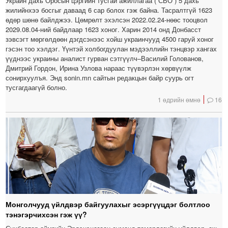
Украин дахь Оросын цэргийн тусгай ажиллагаа (“СВО”) 5 дахь
жилийнхээ босгыг даваад 6 сар болох гэж байна. Тасралтгүй 1623
өдөр шөнө байлджээ. Цөмрөлт эхэлсэн 2022.02.24-нөөс тооцвол
2029.08.04-ний байдлаар 1623 хоног. Харин 2014 онд Донбасст
зэвсэгт мөргөлдөөн дэгдсэнээс хойш украинчууд 4500 гаруй хоног
гэсэн тоо хэлдэг. Үүнтэй холбогдуулан мэдээллийн тэнцвэр хангах
үүднээс украины аналист гурван сэтгүүлч–Василий Голованов,
Дмитрий Гордон, Ирина Узлова нараас түүвэрлэн хөрвүүлж
сонирхуулъя. Энд sonin.mn сайтын редакцын байр суурь огт
тусгагдаагүй болно.
1 өдрийн өмнө
16
Монголчууд үйлдвэр байгуулахыг эсэргүүцдэг болтлоо
тэнэгэрчихсэн гэж үү?