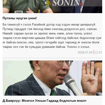
Путины нүцгэн үнэн!
Би танихгүй ч гэлээ Facebook дотор хэд хэдэн нөхөр цөхөршгүй
Путинд горьддог гэж бичээд бөөн сенсаац дэгдээсэн дээ, саяхан.
Намайг хараан зүхэж эх орноос минь хөөж, ална тална, үхвэл
таарна гэсэн мөртлөө цаашаа Share хийгээд байсныг бодохлоор сум
яг байгаа оносон, ояа, тролл гэгчдийн зүрх тархинд яг оносон болж
таарах нээ гэж би хувьдаа урамшиж байгаа. Үнэнээ л хэлье.
2026.07.29
31
Д.Баярхүү: Монгол Улсын Гадаад бодлогын ялалт