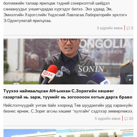
боломжийн талаар ярилцаж тэдний сонирхолтой шийдэл
санаануудыг уншигчдадаа хүргэдэг билээ. Энэ удаад Эм,
Эмнэлгийн Хэрэгслийн Үндэсний Лавлагаа Лабораторийн эрхлэгч
Э.Одонтуяатай ярилцлаа.
3 өдрийн өмнө
5
Түүхээ наймаалцсан АН-ынхан С.Зоригийн хөшөөг
газартай нь зарж, түүнийг нь зогсоосон хотын дарга браво
Нийслэлчүүдийг унтаж байх хооронд Төв шуудангийн урд харанхуйн
бизнес өрнөж, С.Зориг агсны хөшөөг “хулгайн” сэдлээр зөөвөрлөжээ.
5 өдрийн өмнө
30