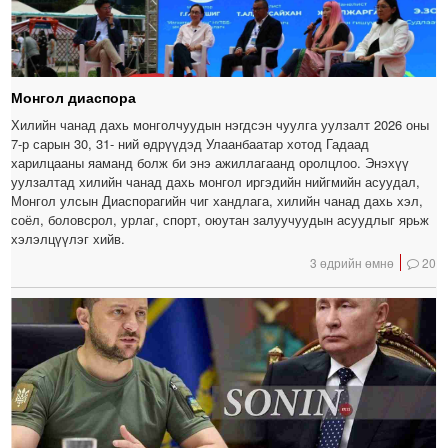
Монгол диаспора
Хилийн чанад дахь монголчуудын нэгдсэн чуулга уулзалт 2026 оны
7-р сарын 30, 31- ний өдрүүдэд Улаанбаатар хотод Гадаад
харилцааны яаманд болж би энэ ажиллагаанд оролцлоо. Энэхүү
уулзалтад хилийн чанад дахь монгол иргэдийн нийгмийн асуудал,
Монгол улсын Диаспорагийн чиг хандлага, хилийн чанад дахь хэл,
соёл, боловсрол, урлаг, спорт, оюутан залуучуудын асуудлыг ярьж
хэлэлцүүлэг хийв.
3 өдрийн өмнө
20