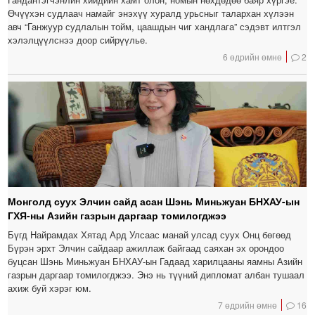
Өчүүхэн судлаач намайг энэхүү хуралд урьсныг талархан хүлээн
авч “Ганжуур судлалын тойм, цаашдын чиг хандлага” сэдэвт илтгэл
хэлэлцүүлснээ доор сийрүүлье.
6 өдрийн өмнө
2
Монголд суух Элчин сайд асан Шэнь Миньжуан БНХАУ-ын
ГХЯ-ны Азийн газрын даргаар томилогджээ
Бүгд Найрамдах Хятад Ард Улсаас манай улсад суух Онц бөгөөд
Бүрэн эрхт Элчин сайдаар ажиллаж байгаад саяхан эх орондоо
буцсан Шэнь Миньжуан БНХАУ-ын Гадаад харилцааны яамны Азийн
газрын даргаар томилогджээ. Энэ нь түүний дипломат албан тушаал
ахиж буй хэрэг юм.
7 өдрийн өмнө
16