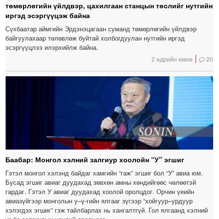
төмөрлөгийн үйлдвэр, цахилгаан станцын төслийг нутгийн
иргэд эсэргүүцэж байна
Сүхбаатар аймгийн Эрдэнэцагаан суманд төмөрлөгийн үйлдвэр
байгуулахаар төлөвлөж буйтай холбогдуулан нутгийн иргэд
эсэргүүцлээ илэрхийлж байна.
2 өдрийн өмнө
20
Баабар: Монгол хэлний залгиур хоолойн “У” эгшиг
Гэтэл монгол хэлэнд байдаг хамгийн “гаж” эгшиг бол “У” авиа юм.
Бусад эгшиг авиаг дуудахад зөвхөн амны хөндийгөөс чөлөөтэй
гардаг. Гэтэл У авиаг дуудахад хоолой оролцдог. Орчин үеийн
авиазүйгээр монголын у–ү-гийн ялгааг зүгээр “хойгуур–урдуур
хэлэгдэх эгшиг” гэж тайлбарлах нь хангалтгүй. Гол ялгаанд хэлний