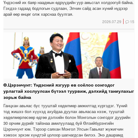
Үндэсний их баяр наадмын өдрүүдийн уур амьсгал холдоогүй байна.
Гэхдээ гадаад бодлогын судлаач, Элчин сайд асан хүний нүдээр
арай өөр өнцөг олж харснаа буулгая.
2026.07.29
15
Ө.Цэрэнчунт: Үндэсний язгуур өв соёлоо сонгодог
урлагтай хослуулсан бүтээл туурвиж, дэлхийд таниулахыг
зорьж байна
Ганцхан авьяас бус тууштай хөдөлмөр амжилтад хүргэдэг. Үүний
тод жишээ бол хүүхэд ахуйдаа дуулах авьяасаа нээж, тууштай
хөдөлмөрлөсөөр өдгөө дэлхийн болон Монголын сонгодог дуурийн
30 орчим дүрийг тайзнаа амилуулаад буй Өлзийбүрэнгийн
Цэрэнчунт юм. Тэрээр саяхан Монгол Улсын Гавьяат жүжигчин
хэмээх эрхэм хүндтэй цолоор шагнагдсан билээ. Энэ дашрамд