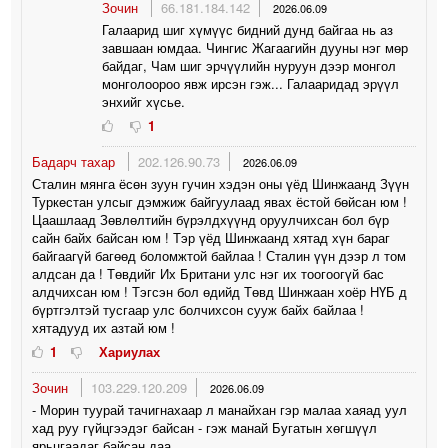
Зочин
66.181.184.142
2026.06.09
Галаарид шиг хүмүүс бидний дунд байгаа нь аз
завшаан юмдаа. Чингис Жагаагийн дууны нэг мөр
байдаг, Чам шиг эрчүүлийн нуруун дээр монгол
монголоороо явж ирсэн гэж... Галааридад эрүүл
энхийг хүсье.
1
Бадарч тахар
202.126.90.73
2026.06.09
Сталин мянга ёсөн зуун гучин хэдэн оны үёд Шинжаанд Зүүн
Туркeстан улсыг дэмжиж байгуулаад явах ёстой бөйсан юм !
Цаашлаад Зөвлөлтийн бүрэлдхүүнд оруулчихсан бол бүр
сайн байх байсан юм ! Тэр үёд Шинжаанд хятад хүн бараг
байгаагүй багөөд боломжтой байлаа ! Сталин үүн дээр л том
алдсан да ! Төвдийг Их Британи улс нэг их тоогоогүй бас
алдчихсан юм ! Тэгсэн бол өдийд Төвд Шинжаан хоёр НҮБ д
бүртгэлтэй тусгаар улс болчихсон сууж байх байлаа !
хятадууд их азтай юм !
1
Хариулах
Зочин
103.229.120.209
2026.06.09
- Морин туурай тачигнахаар л манайхан гэр малаа хаяад уул
хад руу гүйцгээдэг байсан - гэж манай Бугатын хөгшүүл
ярьцгаадаг байсан даа..