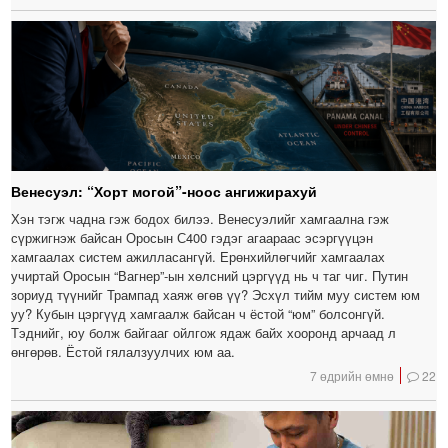
Венесуэл: “Хорт могой”-ноос ангижирахуй
Хэн тэгж чадна гэж бодох билээ. Венесуэлийг хамгаална гэж
сүржигнэж байсан Оросын С400 гэдэг агаараас эсэргүүцэн
хамгаалах систем ажилласангүй. Ерөнхийлөгчийг хамгаалах
учиртай Оросын “Вагнер”-ын хөлсний цэргүүд нь ч таг чиг. Путин
зориуд түүнийг Трампад хаяж өгөв үү? Эсхүл тийм муу систем юм
уу? Кубын цэргүүд хамгаалж байсан ч ёстой “юм” болсонгүй.
Тэднийг, юу болж байгааг ойлгож ядаж байх хооронд арчаад л
өнгөрөв. Ёстой гялалзуулчих юм аа.
7 өдрийн өмнө
22