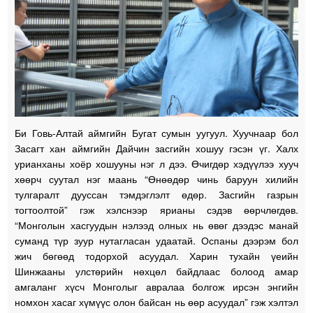
Би Говь-Алтай аймгийн Бугат сумын уугуул. Хуучнаар бол
Засагт хан аймгийн Дайчин засгийн хошуу гэсэн үг. Халх
урианханы хоёр хошууны нэг л дээ. Өчигдөр хэдүүлээ хууч
хөөрч суутал нэг маань “Өнөөдөр чинь баруун хилийн
тулгаралт дууссан тэмдэглэлт өдөр. Засгийн газрын
тогтоолтой” гэж хэлснээр ярианы сэдэв өөрчлөгдөв.
“Монголын хасгуудын нэлээд олных нь өвөг дээдэс манай
суманд түр зуур нутагласан удаатай. Оспаны дээрэм бол
жич бөгөөд тодорхой асуудал. Харин тухайн үеийн
Шинжааны улстөрийн нөхцөл байдлаас болоод амар
амгаланг хүсч Монголыг авралаа болгож ирсэн энгийн
номхон хасаг хүмүүс олон байсан нь өөр асуудал” гэж хэлтэл